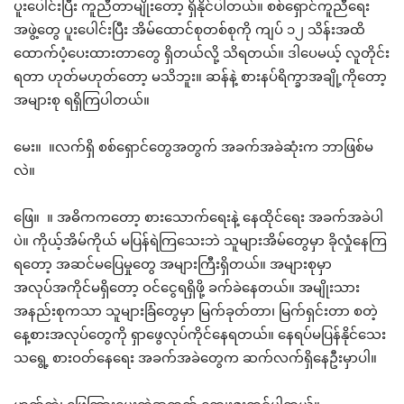
ပူးပေါင်းပြီး ကူညီတာမျိုးတော့ ရှိနိုင်ပါတယ်။ စစ်ရှောင်ကူညီရေး
အဖွဲ့တွေ ပူးပေါင်းပြီး အိမ်ထောင်စုတစ်စုကို ကျပ် ၁၂ သိန်းအထိ
ထောက်ပံ့ပေးထားတာတွေ ရှိတယ်လို့ သိရတယ်။ ဒါပေမယ့် လူတိုင်း
ရတာ ဟုတ်မဟုတ်တော့ မသိဘူး။ ဆန်နဲ့ စားနပ်ရိက္ခာအချို့ကိုတော့
အများစု ရရှိကြပါတယ်။
မေး။ ။လက်ရှိ စစ်ရှောင်တွေအတွက် အခက်အခဲဆုံးက ဘာဖြစ်မ
လဲ။
ဖြေ။ ။ အဓိကကတော့ စားသောက်ရေးနဲ့ နေထိုင်ရေး အခက်အခဲပါ
ပဲ။ ကိုယ့်အိမ်ကိုယ် မပြန်ရဲကြသေးဘဲ သူများအိမ်တွေမှာ ခိုလှုံနေကြ
ရတော့ အဆင်မပြေမှုတွေ အများကြီးရှိတယ်။ အများစုမှာ
အလုပ်အကိုင်မရှိတော့ ဝင်ငွေရရှိဖို့ ခက်ခဲနေတယ်။ အမျိုးသား
အနည်းစုကသာ သူများခြံတွေမှာ မြက်ခုတ်တာ၊ မြက်ရှင်းတာ စတဲ့
နေ့စားအလုပ်တွေကို ရှာဖွေလုပ်ကိုင်နေရတယ်။ နေရပ်မပြန်နိုင်သေး
သရွေ့ စားဝတ်နေရေး အခက်အခဲတွေက ဆက်လက်ရှိနေဦးမှာပါ။