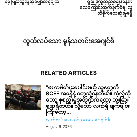
နှင့် ပြည်သူလူထုမျှော်လင့်ချက်
ရှင်း ဒုက္ခသည်စခန်းနေရာ
လေကြောင်းတိုက်ခိုက်ခံရ၊ လူ
ထိခိုက်သေဆုံးမှုမရှိ
လွတ်လပ်သော မွန်သတင်းအေဂျင်စီ
RELATED ARTICLES
“မဟာမိတ်ပူးပေါင်းမယ့် သူတွေကို
SCEF အနေနဲ့ တွေ့ဆုံနေတယ်။ အဲ့လိုဆို
တော့ စုစည်းမှုအတွက်ကတော့ ထူးခြား
စရာရှိတယ်။ သို့သော် လက်ရှိ ချက်ချင်း
ကြီးတော့...
လွတ်လပ်သော မွန်သတင်းအေဂျင်စီ
-
August 6, 2026