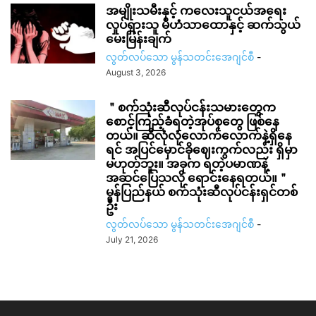
အမျိုးသမီးနှင့် ကလေးသူငယ်အရေး
လှုပ်ရှားသူ မိဟံသာထောနှင့် ဆက်သွယ်
မေးမြန်းချက်
လွတ်လပ်သော မွန်သတင်းအေဂျင်စီ
-
August 3, 2026
＂စက်သုံးဆီလုပ်ငန်းသမားတွေက
စောင့်ကြည့်ခံရတဲ့အုပ်စုတွေ ဖြစ်နေ
တယ်။ ဆီလုံလုံလောက်လောက်နဲ့ရှိနေ
ရင် အပြင်မှောင်ခိုဈေးကွက်လည်း ရှိမှာ
မဟုတ်ဘူး။ အခုက ရတဲ့ပမာဏနဲ့
အဆင်ပြေသလို ရောင်းနေရတယ်။＂
မွန်ပြည်နယ် စက်သုံးဆီလုပ်ငန်းရှင်တစ်
ဦး
လွတ်လပ်သော မွန်သတင်းအေဂျင်စီ
-
July 21, 2026