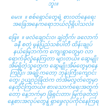
ဘူး။
မေး။ ။ စစ်ရှောင်တွေရဲ့ စားဝတ်နေရေး
အခြေအနေကရောဘယ်လိုရှိပါသလဲ။
ဖြေ။ ။ ဖလံချောင်းဝ၊ ချဲတိုက်၊ ခလောက်
ခနီ စတဲ့ မွန်ပြည်သစ်ပါတီ ထိန်းချုပ်
နယ်မြေဘက်က ကျေးရွာတွေမှာ လာ
ရောက်ခိုလှုံနေကြတာ များတယ်။ ဆွေမျိုး
အိမ်ရှိတဲ့သူတွေက ဆွေမျိုးအိမ်တွေမှာနေ
ကြပြီး၊ အချို့ကတော့ ဘုန်းကြီးကျောင်း
တွေ၊ ဥယျာဉ်ခြံထဲက တဲအိမ်လွတ်တွေမှာ
နေထိုင်ကြတယ်။ စားသောက်ရေးအတွက်
တော့ နေ့ဘက်မှာ ခြံရှင်းတာ၊ မြက်ခုတ်တဲ့
နေ့စားအလုပ်တွေနဲ့ ရှာဖွေလုပ်ကိုင်နေကြရ