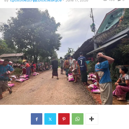
By
လွတ်လပ်သော မွန်သတင်းအေဂျင်စီ
-
June 17, 2026