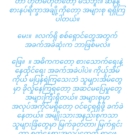
တာ ဟုတ်မဟုတ်တော့ မသိဘူး။ ဆန်နဲ့
စားနပ်ရိက္ခာအချို့ကိုတော့ အများစု ရရှိကြ
ပါတယ်။
မေး။ ။လက်ရှိ စစ်ရှောင်တွေအတွက်
အခက်အခဲဆုံးက ဘာဖြစ်မလဲ။
ဖြေ။ ။ အဓိကကတော့ စားသောက်ရေးနဲ့
နေထိုင်ရေး အခက်အခဲပါပဲ။ ကိုယ့်အိမ်
ကိုယ် မပြန်ရဲကြသေးဘဲ သူများအိမ်တွေ
မှာ ခိုလှုံနေကြရတော့ အဆင်မပြေမှုတွေ
အများကြီးရှိတယ်။ အများစုမှာ
အလုပ်အကိုင်မရှိတော့ ဝင်ငွေရရှိဖို့ ခက်ခဲ
နေတယ်။ အမျိုးသားအနည်းစုကသာ
သူများခြံတွေမှာ မြက်ခုတ်တာ၊ မြက်ရှင်း
တာ စတဲ့နေ့စားအလုပ်တွေကို ရှာဖွေ