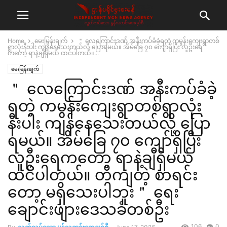
Home
မေးမြန်းချက်
＂ လေကြောင်းဒဏ် အနီးကပ်ခံခဲ့ရတဲ့ ကမွန်းကျေးရွာတစ်
ရွာလုံးနီးပါး ကျန်နေသေးတယ်လို့ ပြောရမယ်။ အိမ်ခြေ ၇၀ ကျော်ရှိပြီး လူဦးရေ
ကတော့ ရာနဲ့ချီရှိမယ် ထင်ပါတယ်။...
မေးမြန်းချက်
＂ လေကြောင်းဒဏ် အနီးကပ်ခံခဲ့
ရတဲ့ ကမွန်းကျေးရွာတစ်ရွာလုံး
နီးပါး ကျန်နေသေးတယ်လို့ ပြော
ရမယ်။ အိမ်ခြေ ၇၀ ကျော်ရှိပြီး
လူဦးရေကတော့ ရာနဲ့ချီရှိမယ်
ထင်ပါတယ်။ တိကျတဲ့ စာရင်း
တော့ မရှိသေးပါဘူး＂ ရေး
ချောင်းဖျားဒေသခံတစ်ဦး
106
0