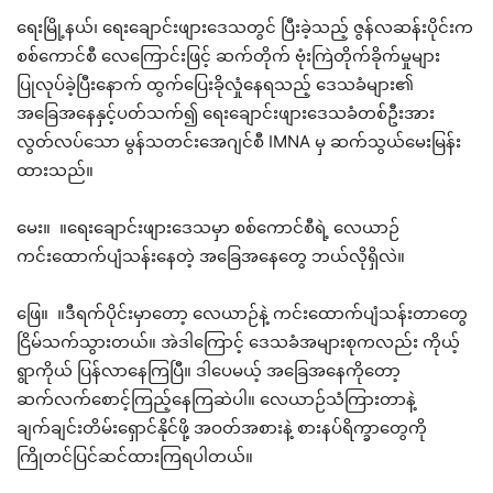
ရေးမြို့နယ်၊ ရေးချောင်းဖျားဒေသတွင် ပြီးခဲ့သည့် ဇွန်လဆန်းပိုင်းက
စစ်ကောင်စီ လေကြောင်းဖြင့် ဆက်တိုက် ဗုံးကြဲတိုက်ခိုက်မှုများ
ပြုလုပ်ခဲ့ပြီးနောက် ထွက်ပြေးခိုလှုံနေရသည့် ဒေသခံများ၏
အခြေအနေနှင့်ပတ်သက်၍ ရေးချောင်းဖျားဒေသခံတစ်ဦးအား
လွတ်လပ်သော မွန်သတင်းအေဂျင်စီ IMNA မှ ဆက်သွယ်မေးမြန်း
ထားသည်။
မေး။ ။ရေးချောင်းဖျားဒေသမှာ စစ်ကောင်စီရဲ့ လေယာဉ်
ကင်းထောက်ပျံသန်းနေတဲ့ အခြေအနေတွေ ဘယ်လိုရှိလဲ။
ဖြေ။ ။ဒီရက်ပိုင်းမှာတော့ လေယာဉ်နဲ့ ကင်းထောက်ပျံသန်းတာတွေ
ငြိမ်သက်သွားတယ်။ အဲဒါကြောင့် ဒေသခံအများစုကလည်း ကိုယ့်
ရွာကိုယ် ပြန်လာနေကြပြီ။ ဒါပေမယ့် အခြေအနေကိုတော့
ဆက်လက်စောင့်ကြည့်နေကြဆဲပါ။ လေယာဉ်သံကြားတာနဲ့
ချက်ချင်းတိမ်းရှောင်နိုင်ဖို့ အဝတ်အစားနဲ့ စားနပ်ရိက္ခာတွေကို
ကြိုတင်ပြင်ဆင်ထားကြရပါတယ်။