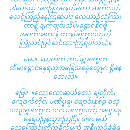
ဒါပေမယ့် အခြေအနေကိုတော့ ဆက်လက်
စောင့်ကြည့်နေကြဆဲပါ။ လေယာဉ်သံကြား
တာနဲ့ ချက်ချင်းတိမ်းရှောင်နိုင်ဖို့
အဝတ်အစားနဲ့ စားနပ်ရိက္ခာတွေကို
ကြိုတင်ပြင်ဆင်ထားကြရပါတယ်။
မေး။ ။ဟုတ်ကဲ့ ဘယ်ရွာတွေက
တိမ်းရှောင်နေရတဲ့အခြေအနေတွေမှာ ရှိနေ
သေးလဲ။
ဖြေ။ ။လောလောဆယ်တော့ ချဲတိုက်၊
ကျောက်တိုင်၊ မဏိပူရ၊ ချောင်းနှစ်ခွ စတဲ့
ကျေးရွာတွေက ဒေသခံတွေတော့ အများစု
နေရပ်ပြန်သွားကြပြီ။ ဒါပေမယ့်
လေကြောင်းတိုက်ခိုက်မှုကို အနီးကပ်ခံခဲ့ရ