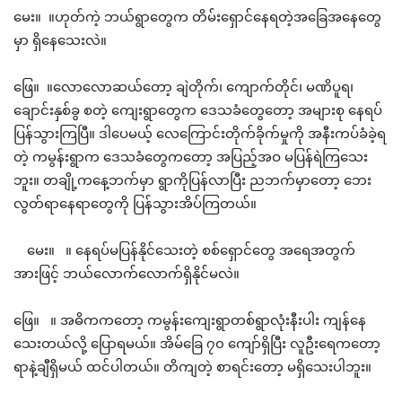
မေး။ ။ဟုတ်ကဲ့ ဘယ်ရွာတွေက တိမ်းရှောင်နေရတဲ့အခြေအနေတွေ
မှာ ရှိနေသေးလဲ။
ဖြေ။ ။လောလောဆယ်တော့ ချဲတိုက်၊ ကျောက်တိုင်၊ မဏိပူရ၊
ချောင်းနှစ်ခွ စတဲ့ ကျေးရွာတွေက ဒေသခံတွေတော့ အများစု နေရပ်
ပြန်သွားကြပြီ။ ဒါပေမယ့် လေကြောင်းတိုက်ခိုက်မှုကို အနီးကပ်ခံခဲ့ရ
တဲ့ ကမွန်းရွာက ဒေသခံတွေကတော့ အပြည့်အဝ မပြန်ရဲကြသေး
ဘူး။ တချို့ကနေ့ဘက်မှာ ရွာကိုပြန်လာပြီး ညဘက်မှာတော့ ဘေး
လွတ်ရာနေရာတွေကို ပြန်သွားအိပ်ကြတယ်။
မေး။ ။ နေရပ်မပြန်နိုင်သေးတဲ့ စစ်ရှောင်တွေ အရေအတွက်
အားဖြင့် ဘယ်လောက်လောက်ရှိနိုင်မလဲ။
ဖြေ။ ။ အဓိကကတော့ ကမွန်းကျေးရွာတစ်ရွာလုံးနီးပါး ကျန်နေ
သေးတယ်လို့ ပြောရမယ်။ အိမ်ခြေ ၇၀ ကျော်ရှိပြီး လူဦးရေကတော့
ရာနဲ့ချီရှိမယ် ထင်ပါတယ်။ တိကျတဲ့ စာရင်းတော့ မရှိသေးပါဘူး။