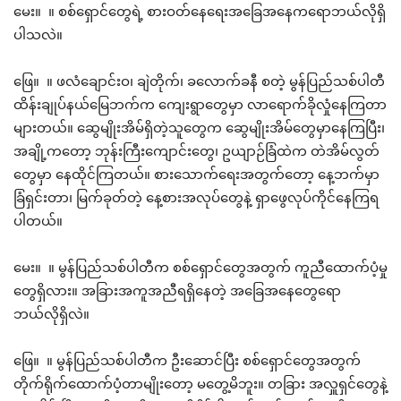
မေး။ ။ စစ်ရှောင်တွေရဲ့ စားဝတ်နေရေးအခြေအနေကရောဘယ်လိုရှိ
ပါသလဲ။
ဖြေ။ ။ ဖလံချောင်းဝ၊ ချဲတိုက်၊ ခလောက်ခနီ စတဲ့ မွန်ပြည်သစ်ပါတီ
ထိန်းချုပ်နယ်မြေဘက်က ကျေးရွာတွေမှာ လာရောက်ခိုလှုံနေကြတာ
များတယ်။ ဆွေမျိုးအိမ်ရှိတဲ့သူတွေက ဆွေမျိုးအိမ်တွေမှာနေကြပြီး၊
အချို့ကတော့ ဘုန်းကြီးကျောင်းတွေ၊ ဥယျာဉ်ခြံထဲက တဲအိမ်လွတ်
တွေမှာ နေထိုင်ကြတယ်။ စားသောက်ရေးအတွက်တော့ နေ့ဘက်မှာ
ခြံရှင်းတာ၊ မြက်ခုတ်တဲ့ နေ့စားအလုပ်တွေနဲ့ ရှာဖွေလုပ်ကိုင်နေကြရ
ပါတယ်။
မေး။ ။ မွန်ပြည်သစ်ပါတီက စစ်ရှောင်တွေအတွက် ကူညီထောက်ပံ့မှု
တွေရှိလား။ အခြားအကူအညီရရှိနေတဲ့ အခြေအနေတွေရော
ဘယ်လိုရှိလဲ။
ဖြေ။ ။ မွန်ပြည်သစ်ပါတီက ဦးဆောင်ပြီး စစ်ရှောင်တွေအတွက်
တိုက်ရိုက်ထောက်ပံ့တာမျိုးတော့ မတွေ့မိဘူး။ တခြား အလှူရှင်တွေနဲ့