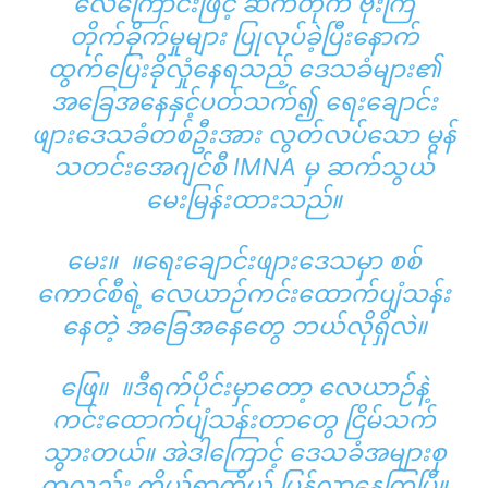
လေကြောင်းဖြင့် ဆက်တိုက် ဗုံးကြဲ
တိုက်ခိုက်မှုများ ပြုလုပ်ခဲ့ပြီးနောက်
ထွက်ပြေးခိုလှုံနေရသည့် ဒေသခံများ၏
အခြေအနေနှင့်ပတ်သက်၍ ရေးချောင်း
ဖျားဒေသခံတစ်ဦးအား လွတ်လပ်သော မွန်
သတင်းအေဂျင်စီ IMNA မှ ဆက်သွယ်
မေးမြန်းထားသည်။
မေး။ ။ရေးချောင်းဖျားဒေသမှာ စစ်
ကောင်စီရဲ့ လေယာဉ်ကင်းထောက်ပျံသန်း
နေတဲ့ အခြေအနေတွေ ဘယ်လိုရှိလဲ။
ဖြေ။ ။ဒီရက်ပိုင်းမှာတော့ လေယာဉ်နဲ့
ကင်းထောက်ပျံသန်းတာတွေ ငြိမ်သက်
သွားတယ်။ အဲဒါကြောင့် ဒေသခံအများစု
ကလည်း ကိုယ့်ရွာကိုယ် ပြန်လာနေကြပြီ။