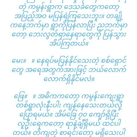
တဲ့ ကမွန်းရွာက ဒေသခံတွေကတော့
အပြည့်အဝ မပြန်ရဲကြသေးဘူး။ တချို့
ကနေ့ဘက်မှာ ရွာကိုပြန်လာပြီး ညဘက်မှာ
တော့ ဘေးလွတ်ရာနေရာတွေကို ပြန်သွား
အိပ်ကြတယ်။
မေး။ ။ နေရပ်မပြန်နိုင်သေးတဲ့ စစ်ရှောင်
တွေ အရေအတွက်အားဖြင့် ဘယ်လောက်
လောက်ရှိနိုင်မလဲ။
ဖြေ။ ။ အဓိကကတော့ ကမွန်းကျေးရွာ
တစ်ရွာလုံးနီးပါး ကျန်နေသေးတယ်လို့
ပြောရမယ်။ အိမ်ခြေ ၇၀ ကျော်ရှိပြီး
လူဦးရေကတော့ ရာနဲ့ချီရှိမယ် ထင်ပါ
တယ်။ တိကျတဲ့ စာရင်းတော့ မရှိသေးပါ