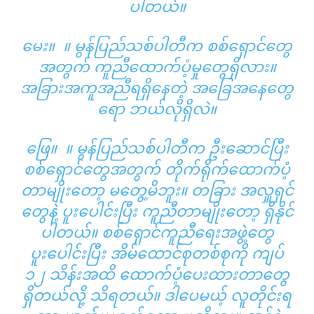
ပါတယ်။
မေး။ ။ မွန်ပြည်သစ်ပါတီက စစ်ရှောင်တွေ
အတွက် ကူညီထောက်ပံ့မှုတွေရှိလား။
အခြားအကူအညီရရှိနေတဲ့ အခြေအနေတွေ
ရော ဘယ်လိုရှိလဲ။
ဖြေ။ ။ မွန်ပြည်သစ်ပါတီက ဦးဆောင်ပြီး
စစ်ရှောင်တွေအတွက် တိုက်ရိုက်ထောက်ပံ့
တာမျိုးတော့ မတွေ့မိဘူး။ တခြား အလှူရှင်
တွေနဲ့ ပူးပေါင်းပြီး ကူညီတာမျိုးတော့ ရှိနိုင်
ပါတယ်။ စစ်ရှောင်ကူညီရေးအဖွဲ့တွေ
ပူးပေါင်းပြီး အိမ်ထောင်စုတစ်စုကို ကျပ်
၁၂ သိန်းအထိ ထောက်ပံ့ပေးထားတာတွေ
ရှိတယ်လို့ သိရတယ်။ ဒါပေမယ့် လူတိုင်းရ