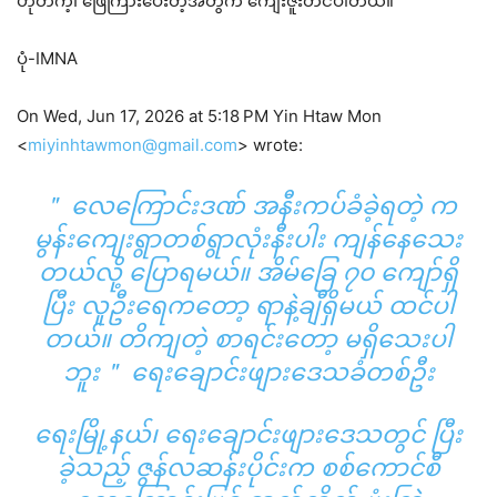
ဟုတ်ကဲ့၊ ဖြေကြားပေးတဲ့အတွက် ကျေးဇူးတင်ပါတယ်။
ပုံ-IMNA
On Wed, Jun 17, 2026 at 5:18 PM Yin Htaw Mon
<
miyinhtawmon@gmail.com
> wrote:
＂ လေကြောင်းဒဏ် အနီးကပ်ခံခဲ့ရတဲ့ က
မွန်းကျေးရွာတစ်ရွာလုံးနီးပါး ကျန်နေသေး
တယ်လို့ ပြောရမယ်။ အိမ်ခြေ ၇၀ ကျော်ရှိ
ပြီး လူဦးရေကတော့ ရာနဲ့ချီရှိမယ် ထင်ပါ
တယ်။ တိကျတဲ့ စာရင်းတော့ မရှိသေးပါ
ဘူး＂ ရေးချောင်းဖျားဒေသခံတစ်ဦး
ရေးမြို့နယ်၊ ရေးချောင်းဖျားဒေသတွင် ပြီး
ခဲ့သည့် ဇွန်လဆန်းပိုင်းက စစ်ကောင်စီ