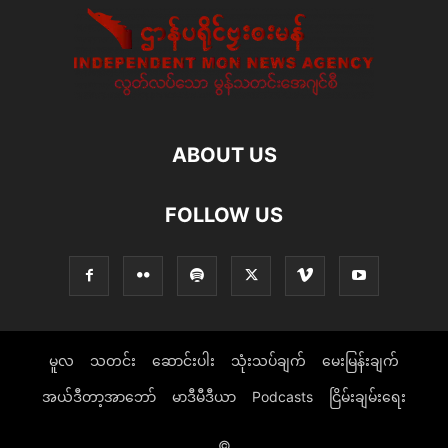
ABOUT US
FOLLOW US
မူလ
သတင်း
ဆောင်းပါး
သုံးသပ်ချက်
မေးမြန်းချက်
အယ်ဒီတာ့အာဘော်
မာဒီမီဒီယာ
Podcasts
ငြိမ်းချမ်းရေး
©