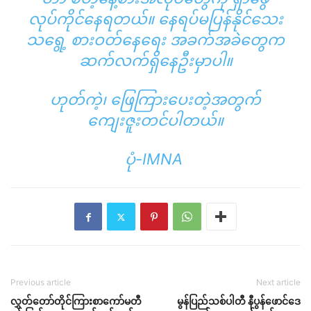
လုပ်ကိုင်နေရတယ်။ နေရပ်မပြန်နိုင်သေး
သရွေ့ စားဝတ်နေရေး အခက်အခဲတွေက
ဆက်လက်ရှိနေဦးမှာပါ။
ဟုတ်ကဲ့၊ ဖြေကြားပေးတဲ့အတွက်
ကျေးဇူးတင်ပါတယ်။
ပုံ-IMNA
Previous article
Next article
လွှတ်တော်တိုင်ကြားစာကော်မတီ
မွန်ပြည်သစ်ပါတီ နီပွန်ဖောင်ဒေ