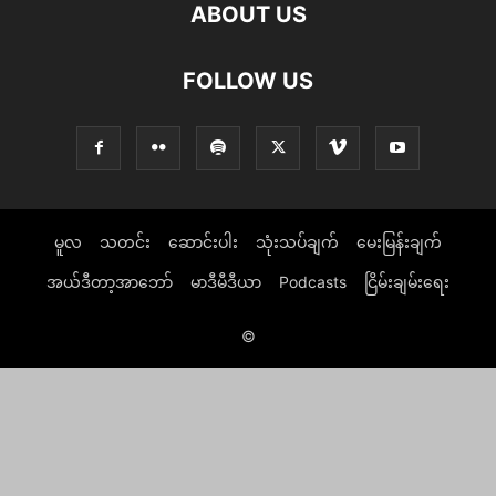
ABOUT US
FOLLOW US
မူလ
သတင်း
ဆောင်းပါး
သုံးသပ်ချက်
မေးမြန်းချက်
အယ်ဒီတာ့အာဘော်
မာဒီမီဒီယာ
Podcasts
ငြိမ်းချမ်းရေး
©