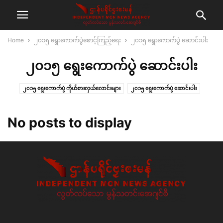
Home
၂၀၁၅ ရွေးကောက်ပွဲစောင့်ကြည့်ရေး
၂၀၁၅ ရွေးကောက်ပွဲ ဆောင်းပါး
၂၀၁၅ ရွေးကောက်ပွဲ ဆောင်းပါး
၂၀၁၅ ရွေးကောက်ပွဲ ကိုယ်စားလှယ်လောင်းများ
၂၀၁၅ ရွေးကောက်ပွဲ ဆောင်းပါး
၂၀၁၅ ရွေးကောက်ပွဲ မေးမြန်း‌ချက်‌
၂၀၁၅ ရွေးကောက်ပွဲ သတင်း
No posts to display