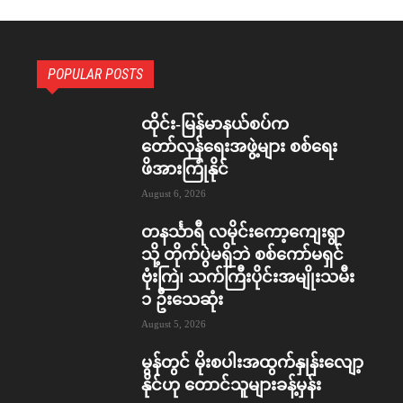
POPULAR POSTS
ထိုင်း-မြန်မာနယ်စပ်က
တော်လှန်ရေးအဖွဲ့များ စစ်ရေး
ဖိအားကြုံနိုင်
August 6, 2026
တနင်္သာရီ လမိုင်းကော့ကျေးရွာ
သို့ တိုက်ပွဲမရှိဘဲ စစ်ကော်မရှင်
ဗုံးကြဲ၊ သက်ကြီးပိုင်းအမျိုးသမီး
၁ ဦးသေဆုံး
August 5, 2026
မွန်တွင် မိုးစပါးအထွက်နှုန်းလျော့
နိုင်ဟု တောင်သူများခန့်မှန်း