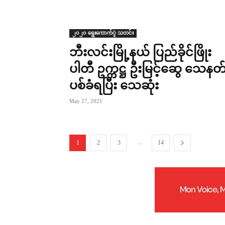
၂၀၂၀ ရွေးကောက်ပွဲ သတင်း
ဘီးလင်းမြို့နယ် ပြည်ခိုင်ဖြိုး
ပါတီ ဥက္ကဋ္ဌ ဦးမြင့်ဆွေ သေနတ
ပစ်ခံရပြီး သေဆုံး
May 27, 2021
...
1
2
3
14