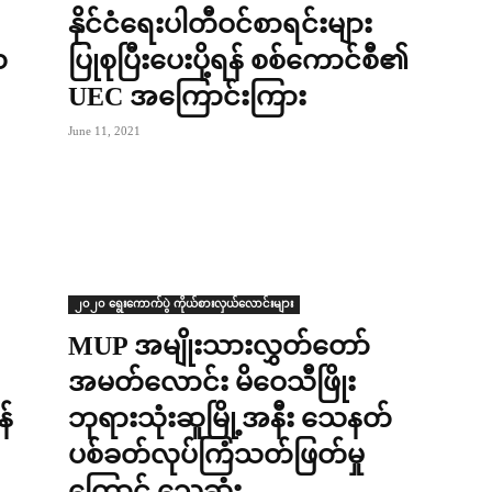
နိုင်ငံရေးပါတီဝင်စာရင်းများ
ယ
ပြုစုပြီးပေးပို့ရန် စစ်ကောင်စီ၏
UEC အကြောင်းကြား
June 11, 2021
၂၀၂၀ ရွေးကောက်ပွဲ ကိုယ်စားလှယ်လောင်းများ
MUP အမျိုးသားလွှတ်တော်
အမတ်လောင်း မိဝေသီဖြိုး
န်
ဘုရားသုံးဆူမြို့အနီး သေနတ်
ပစ်ခတ်လုပ်ကြံသတ်ဖြတ်မှု
ကြောင့် သေဆုံး