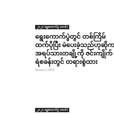
၂၀၂၀ ရွေးကောက်ပွဲ သတင်း
ရွေးကောက်ပွဲတွင် တစ်ကြိမ်
ထက်ပိုပြီး မဲပေးခဲ့သည်ဟုဆို
အရပ်သားတချို့ကို ဇင်းကျိုက်
ရဲစခန်းတွင် တရားစွဲထား
January 3, 2022
၂၀၂၀ ရွေးကောက်ပွဲ သတင်း