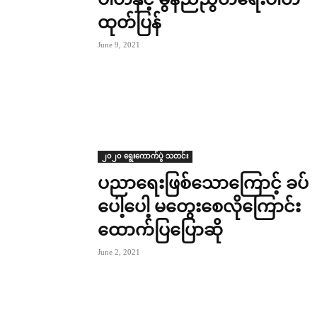
ထုတ်ပြန်
June 9, 2021
၂၀၂၀ ရွေးကောက်ပွဲ သတင်း
ပညာရေးဖြစ်သောကြောင့် ခပ်
ပေါ့ပေါ့ မတွေးစေလိုကြောင်း
ထောက်ပြပြောဆို
June 2, 2021