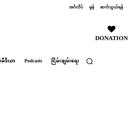
အင်္ဂလိပ်
မွန်
ဆက်သွယ်ရန်
DONATION
ီမီဒီယာ
Podcasts
ငြိမ်းချမ်းရေး