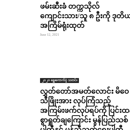
ဖမ်းဆီးခံ တက္ကသိုလ်
ကျောင်းသား/သူ ၈ ဦးကို ဒုတိ
အကြိမ်ရုံးထုတ်
June 12, 2021
၂၀၂၀ ရွေးကောက်ပွဲ သတင်း
လွှတ်တော်အမတ်လောင်း မိဝေ
သီဖြိုးအား လုပ်ကြံသည့်
အကြမ်းဖက်လုပ်ရပ်ကို ပြင်းထ
စွာရှုတ်ချကြောင်း မွန်ပြည်သစ်
ပါတီနှင့် မွန်ညီညွတ်ရေးပါတီ