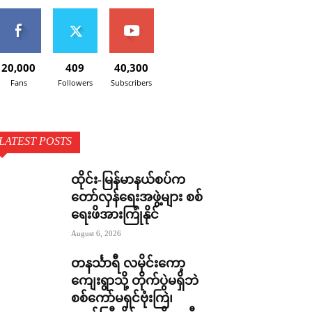
20,000
409
40,300
Fans
Followers
Subscribers
LATEST POSTS
ထိုင်း-မြန်မာနယ်စပ်က
တော်လှန်ရေးအဖွဲ့များ စစ်
ရေးဖိအားကြုံနိုင်
August 6, 2026
တနင်္သာရီ လမိုင်းကော့
ကျေးရွာသို့ တိုက်ပွဲမရှိဘဲ
စစ်ကော်မရှင်ဗုံးကြဲ၊