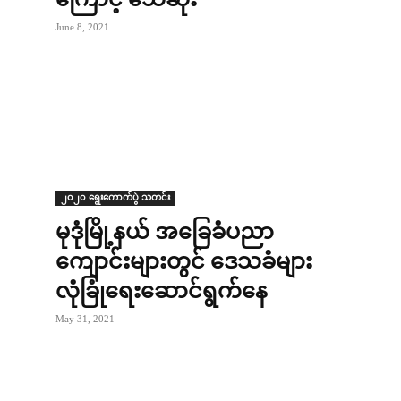
June 8, 2021
၂၀၂၀ ရွေးကောက်ပွဲ သတင်း
မုဒုံမြို့နယ် အခြေခံပညာ
ကျောင်းများတွင် ဒေသခံများ
လုံခြုံရေးဆောင်ရွက်နေ
May 31, 2021