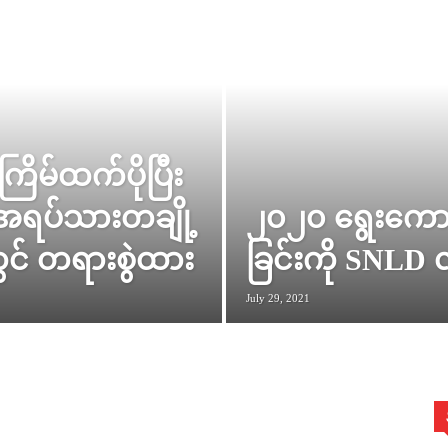
ြိမ်ထက်ပိုပြီး
အရပ်သားတချို့
၂၀၂၀ ရွေးကောက
တွင် တရားစွဲထား
ခြင်းကို SNLD
July 29, 2021