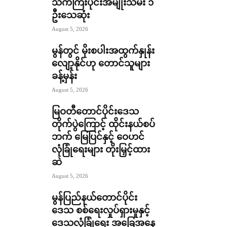
သက်ကြီးပိုင်းအမျိုးသမီး ၁
ဦးသေဆုံး
August 5, 2026
မွန်တွင် မိုးစပါးအထွက်နှုန်း
လျော့နိုင်ဟု တောင်သူများ
ခန့်မှန်း
August 5, 2026
မြဝတီတောင်ပိုင်းဒေသ
တိုက်ပွဲကြောင့် ထိုင်းနယ်စပ်
ဘက် မြေပြင်နှင့် ဝေဟင်
လုံခြုံရေးများ တိုးမြှင့်ထား
ဆဲ
August 5, 2026
မွန်ပြည်နယ်တောင်ပိုင်း
ဒေသ စစ်ရေးလှုပ်ရှားမှုနှင့်
ဒေသလုံခြုံရေး အခြေအနေ