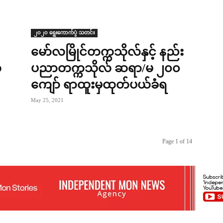
၂၀၂၀ ရွေးကောက်ပွဲ သတင်း
မော်လမြိုင်တက္ကသိုလ်နှင့် နည်း
်
ပညာတက္ကသိုလ် ဆရာ/မ ၂၀၀
ကျော် ရာထူးမှထုတ်ပယ်ခံရ
May 25, 2021
Page 1 of 14