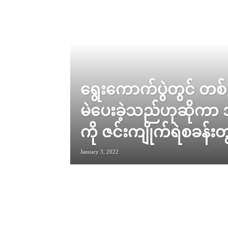
ရွေးကောက်ပွဲတွင် တစ်က
မဲပေးခဲ့သည်ဟုဆိုကာ 
ကို ဇင်းကျိုက်ရဲစခန်း
January 3, 2022