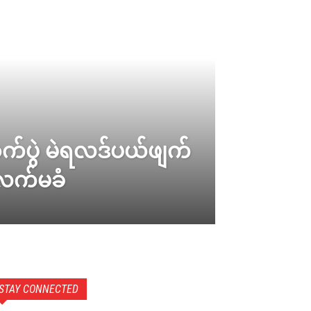
်ပွဲ မဲရလဒ်ပယ်ဖျက်
 လက်မခံ
STAY CONNECTED