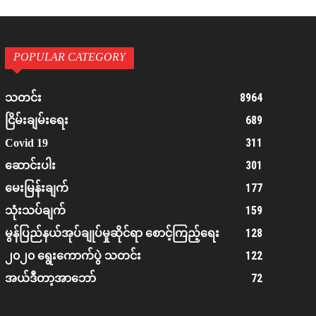
POPULAR CATEGORY
8964
သတင်း
689
ငြိမ်းချမ်းရေး
311
Covid 19
301
ဆောင်းပါး
177
မေးမြန်းချက်
159
သုံးသပ်ချက်
128
မွန်ပြည်နယ်အုပ်ချုပ်မှုဆိုင်ရာ စောင့်ကြည့်ရေး
122
၂၀၂၀ ရွေးကောက်ပွဲ သတင်း
72
အယ်ဒီတာ့အာဘော်