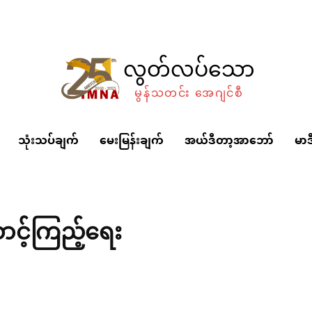
လွတ်လပ်သော
မွန်သတင်း အေဂျင်စီ
သုံးသပ်ချက်
မေးမြန်းချက်
အယ်ဒီတာ့အာဘော်
မာဒ
ာင့်ကြည့်ရေး