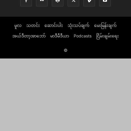
မူလ
သတင်း
ဆောင်းပါး
သုံးသပ်ချက်
မေးမြန်းချက်
အယ်ဒီတာ့အာဘော်
မာဒီမီဒီယာ
Podcasts
ငြိမ်းချမ်းရေး
©