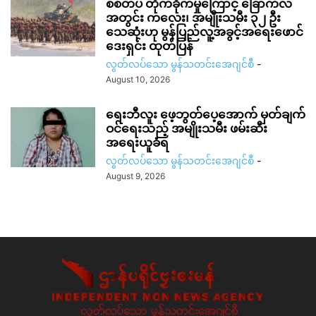
စစ်တပ် တိုက်ခိုက်မှုကြောင့် ခြောက်လ
အတွင်း ကလေး၊ အမျိုးသမီး ၃၂ ဦး
သေဆုံးဟု မွန်ပြည်လူ့အခွင့်အရေးဖောင်
ဒေးရှင်း ထုတ်ပြန်
လွတ်လပ်သော မွန်သတင်းအေဂျင်စီ
-
August 10, 2026
ရေးဘီလူး ဖေ့ဘွတ်ပေ့အောက် မှတ်ချက်
ဝင်ရေးသည့် အမျိုးသမီး ဖမ်းဆီး
အရေးယူခံရ
လွတ်လပ်သော မွန်သတင်းအေဂျင်စီ
-
August 9, 2026