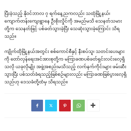
ပြီးခဲ့သည့် နိုဝင်ဘာလ ၇ ရက်နေ့ညကလည်း သထုံမြို့နယ်၊
ကျောက်တန်းကျေးရွာနေ ဦးစိုးလှိုင်ကို အမည်မသိ သေနတ်သမား
တို့က သေနတ်ဖြင့် ပစ်ခတ်သွားခဲ့ပြီး သေဆုံးသွားခဲ့ကြောင်း သိရ
သည်။
ကျိုက်ထိုမြို့နယ်အတွင်း စစ်ကောင်စီနှင့် နီးစပ်သူ၊ သတင်းပေးများ
ကို တော်လှန်ရေးအင်အားစုတို့က မကြာခဏပစ်ခတ်ရှင်းလင်းလေ့ရှိ
သလို ယခုလိုမျိုး အဖွဲ့အစည်းမသိသည့် လက်နက်ကိုင်းများ ဖမ်းဆီး
သွားပြီး ပစ်သတ်ခံရသည့်ဖြစ်စဉ်များလည်း မကြာခဏဖြစ်ပွားလေ့ရှိ
သည်ဟု ဒေသခံတို့ထံမှ သိရသည်။