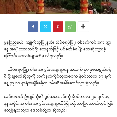
မွန်ပြည်နယ်၊ ကျိုက်ထိုမြို့နယ်၊ သိမ်ဇရပ်မြို့၊ ဝါးဒက်ကွင်းကျေးရွာ
နေ အမျိုးသားတစ်ဦး သေနတ်ဖြင့် ပစ်ခတ်ခံရပြီး သေဆုံးသွားခဲ့
ကြောင်း ဒေသခံများထံမှ သိရသည်။
သိမ်ဇရပ်မြို့၊ ဝါးဒက်ကွင်းကျေးရွာနေ အသက် ၄၀ နှစ်အရွယ်ခန့်
ရှိ ဦးချစ်ကိုဆိုသူကို လက်နက်ကိုင်လူတစ်စုက နိုဝင်ဘာလ ၁၉ ရက်
နေ့ ည ၁၀ နာရီအချိန်ခန့်က ဖမ်းဆီးခေါ်ဆောင်သွားခဲ့သည်။
ယင်းနောက် ဦးချစ်ကို၏ ရုပ်အလောင်းကို နိုဝင်ဘာလ ၂၀ ရက်နေ့
နံနက်ပိုင်းက ဝါးဒက်ကွင်းကျေးရွာထိပ်ရှိ ရော်ဘာခြံတောထဲတွင် ပြန်
တွေ့ခဲ့ရသည်ဟု ဒေသခံတို့က ဆိုသည်။