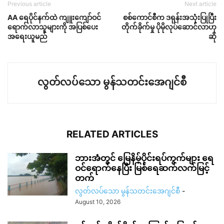
Previous article
Next article
AA ‌ရေပိုင်နက်ထဲ ကျူးကျော်ဝင်
စစ်ကောင်စီက ဒရုန်းအသုံးပြုပြီး
ရောက်လာသူများကို အပြစ်ပေး
တိုက်ခိုက်မှု ပိုမိုလုပ်ဆောင်လာဟု
အရေးယူမည်
ဆို
လွတ်လပ်သော မွန်သတင်းအေဂျင်စီ
RELATED ARTICLES
ဘားအံတွင် မြေနိမ့်ပိုင်းရပ်ကွက်များ ရေ
ဝင်ရောက်နေပြီး မြစ်ရေဆက်လက်မြင့်
တက်
လွတ်လပ်သော မွန်သတင်းအေဂျင်စီ
-
August 10, 2026