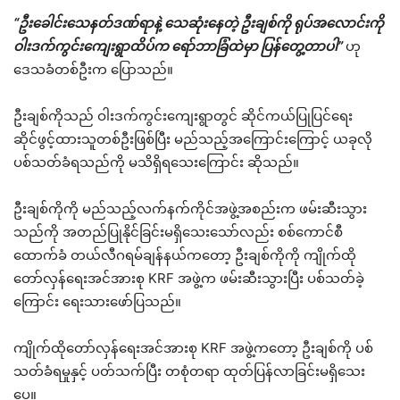
“ဦးခေါင်းသေနတ်ဒဏ်ရာနဲ့ သေဆုံးနေတဲ့ ဦးချစ်ကို ရုပ်အလောင်းကို
ဝါးဒက်ကွင်းကျေးရွာထိပ်က ရော်ဘာခြံထဲမှာ ပြန်တွေ့တာပါ”
ဟု
ဒေသခံတစ်ဦးက ပြောသည်။
ဦးချစ်ကိုသည် ဝါးဒက်ကွင်းကျေးရွာတွင် ဆိုင်ကယ်ပြုပြင်ရေး
ဆိုင်ဖွင့်ထားသူတစ်ဦးဖြစ်ပြီး မည်သည့်အကြောင်းကြောင့် ယခုလို
ပစ်သတ်ခံရသည်ကို မသိရှိရသေးကြောင်း ဆိုသည်။
ဦးချစ်ကိုကို မည်သည့်လက်နက်ကိုင်အဖွဲ့အစည်းက ဖမ်းဆီးသွား
သည်ကို အတည်ပြုနိုင်ခြင်းမရှိသေးသော်လည်း စစ်ကောင်စီ
ထောက်ခံ တယ်လီဂရမ်ချန်နယ်ကတော့ ဦးချစ်ကိုကို ကျိုက်ထို
တော်လှန်ရေးအင်အားစု KRF အဖွဲ့က ဖမ်းဆီးသွားပြီး ပစ်သတ်ခဲ့
ကြောင်း ရေးသားဖော်ပြသည်။
ကျိုက်ထိုတော်လှန်ရေးအင်အားစု KRF အဖွဲ့ကတော့ ဦးချစ်ကို ပစ်
သတ်ခံရမှုနှင့် ပတ်သက်ပြီး တစုံတရာ ထုတ်ပြန်လာခြင်းမရှိသေး
ပေ။