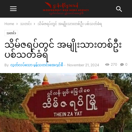
Home
သတင်း
သိမ်ဇရပ်တွင် အမျိုးသားတစ်ဦး ပစ်သတ်ခံရ
သတင်း
သိမ်ဇရပ်တွင် အမျိုးသားတစ်ဦး
ပစ်သတ်ခံရ
270
0
By
လွတ်လပ်သော မွန်သတင်းအေဂျင်စီ
-
November 21, 2024