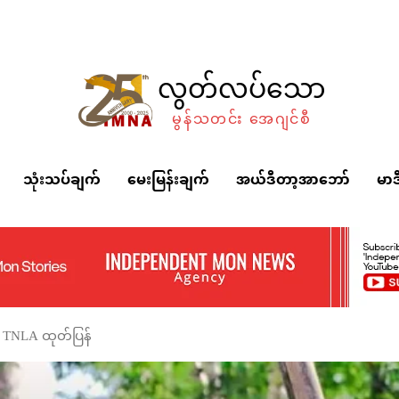
လွတ်လပ်သော
မွန်သတင်း အေဂျင်စီ
သုံးသပ်ချက်
မေးမြန်းချက်
အယ်ဒီတာ့အာဘော်
မာဒ
ု TNLA ထုတ်ပြန်