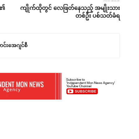
Next article
့၏
ကျိုက်ထိုတွင် လေဖြတ်နေသည့် အမျိုးသား
တစ်ဦး ပစ်သတ်ခံရ
င်းအေဂျင်စီ