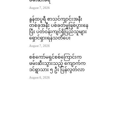
ဖမ်းဆီးခံရ
August 7, 2026
နွန်ထပူရီ စာသင်ကျာင်းအနီး
တစ်ခုအနီး ပစ်ခတ်မှုဖြစ်ပွားနေ
ပြီး ပတ်ဝန်းကျင်ရှိပြည်သူများ
ရှောင်ရှားရန်သတိပေး
August 7, 2026
စစ်ကော်မရှင်စစ်ကြောင်းက
ဖမ်းဆီးသွားသည့် ကျောက်က
ဒင်ရွာသား ၅ ဦး ပြန်လွတ်လာ
August 6, 2026