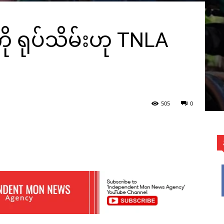
ု ရုပ်သိမ်းဟု TNLA
505
0
WhatsApp