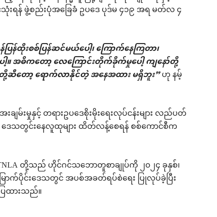
့်သုံးရန် ဖွဲ့စည်းပုံအခြေခံ ဥပဒေ ပုဒ်မ ၄၁၉ အရ မတ်လ ၄
ပြန်ထိုးစစ်ပြန်ဆင်မယ်ပေါ့၊ ကြောက်နေကြတာ၊
ေါ့။ အဓိကတော့ လေကြောင်းတိုက်ခိုက်မှုပေါ့ ကျနော်တို့
တို့ဆီတော့ ရောက်လာနိုင်တဲ့ အနေအထား မရှိဘူး”
ဟု နမ့်
ျမ်းမှုနှင့် တရားဥပဒေစိုးမိုးရေးလုပ်ငန်းများ လည်ပတ်
ိန် ဒေသတွင်းနေလူထုများ ထိတ်လန့်စေရန် စစ်ကောင်စီက
့် TNLA တို့သည် ဟိုင်ဂင်သဘောတူစာချုပ်ကို ၂၀၂၄ ခုနှစ်၊
ာက်ပိုင်းဒေသတွင် အပစ်အခတ်ရပ်စဲရေး ပြုလုပ်ခဲ့ပြီး
ာ်ပြထားသည်။