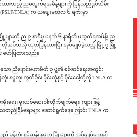
ားသည့် ညမထွက်ရအမိန့်များကို ပြန်လည်ရုပ်သိမ်း
 (PSLF/TNLA) က ယနေ့ (မတ်လ ၆ ရက်)မှာ
့များကို ည ၉ နာရီမှ မနက် ၆ နာရီထိ မထွက်ရအမိန့်၊ ည
ိုအပ်သလို ထုတ်ပြန်ထားပြီး အုပ်ချုပ်ခဲ့သည့် မြို့ ၇ မြို့
တွင် ဖော်ပြထားသည်။
့သော ညီနောင်မဟာမိတ် ၃ ဖွဲ့၏ စစ်ဆင်ရေးအတွင်း
ုံ၊ နမ္မတူ၊ ကွတ်ခိုင်၊ မိုင်းလုံနှင့် မိုင်းငေါ့တို့ကို TNLA က
ိုးမိုးရေး၊ မူးယစ်ဆေးဝါးတိုက်ဖျက်ရေး၊ ကျားဖြန့်
ေသတည်ငြိမ်ရေးများ ဆောင်ရွက်နေကြောင်း TNLA က
န်တုံ၊ နမ့်ဆန်၊ နမ္မတူ မြို့များကို အုပ်ချုပ်ရေးနှင့်