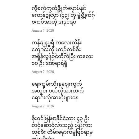
ကွဳစက်ကၠတ်ဖ္ဍိုက်ပၠောပ်နင်
ကောန်ဍုင်ဗၟာ (၄၃) တၠ မွဲဖ္ဍိုက်ဂှ်
ဗကပ်အာတုဲ ဒးဒုင်ရပ်
August 7, 2026
ကန်ချနပူရီ ကလေးထိန်း
ကျောင်းကို ယာဉ်တစ်စီး
အရှိန်လွန်ဝင်တိုက်ပြီး ကလေး
၁၀ ဦး ဒဏ်ရာရရှိ
August 7, 2026
ရေးကွမ်းသီးနုဈေးကွက်
အတွင်း ဝယ်လိုအားထက်
ရောင်းလိုအားပိုများနေ
August 7, 2026
ခိုးဝင်မြန်မာနိုင်ငံသား ၄၃ ဦး
တင်ဆောင်လာသည့် ဗန်းကား
တစ်စီး တိမ်းမှောက်မှုဖြစ်ရာမှ