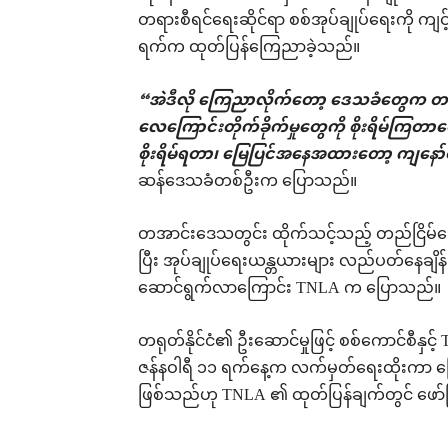
တရားစီရင်ရေးဆိုင်ရာ စစ်အုပ်ချုပ်ရေးကို ကျင
ရက်က ထုတ်ပြန်ကြေညာခဲ့သည်။
“အဲဒီလို ကြေညာလိုက်တော့ ဒေသခံတွေက တန်
လေကြောင်းတိုက်ခိုက်မှုတွေကို စိုးရိမ်ကြတာပ
စိုးရိမ်ရတာ၊ မြေပြင်အနေအထားတော့ ကျနော်
ဆန်ဒေသခံတစ်ဦးက ပြောသည်။
တအာင်းဒေသတွင်း ထိုက်သင့်သည့် တည်ငြိမ်အေးခ
ပြီး အုပ်ချုပ်ရေးယန္တယားများ လည်ပတ်နေချ
ဆောင်ရွက်လာကြောင်း TNLA က ပြောသည်။
တရုတ်နိုင်ငံ၏ ဦးဆောင်မှုဖြင့် စစ်ကောင်စီနှင
ဇန်နဝါရီ ၁၁ ရက်နေ့က လက်မှတ်ရေးထိုးကာ မြေ
ဖြစ်သည်ဟု TNLA ၏ ထုတ်ပြန်ချက်တွင် ဖေ