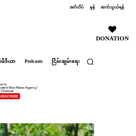
အင်္ဂလိပ်
မွန်
ဆက်သွယ်ရန်
DONATION
ီမီဒီယာ
Podcasts
ငြိမ်းချမ်းရေး