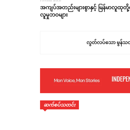
Previous article
အကျပ်အတည်းများစွာနှင့် မြန်မာလူထုတို
လူမှုဘဝများ
လွတ်လပ်သော မွန်သတ
ဆက်စပ်သတင်း