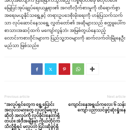
အလိုအလျောက် ပြီးမြောက်သွားမည့် ကိစ္စရပ်တစ်ခု မဟုတ်ပေ။
မြေပြင်အုပ်ချုပ်ရေးယန္တရား၏ အဂတိလိုက်စားမှုကို ထိရောက်စွာ
အရေးမယူနိုင်သရွေ့နှင့် တရားဥပဒေစိုးမိုးရေးကို ဟန်ပြသက်သက်
သာ လုပ်ဆောင်နေသရွေ့ လွှတ်တော်၏ အဆိုများသည် စက္ကူပေါ်က
စာသားအဆင့်ထက် မကျော်လွန်ဘဲ၊ အမြစ်တွယ်နေသည့်
လောင်းကစားဝိုင်းများက ပြည်သူ့ဘဝများကို ဆက်လက်ဝါးမြိုနေဦး
မည်သာ ဖြစ်သည်။
Previous article
Next article
“အလုပ်ရှင်တွေက ရွှေ့ပြောင်း
ကျောင်းနေအရွယ်ကလေး ၆ သန်း
အလုပ်သမားတွေ လုပ်လို့မရဘူး
ကျော် ပညာသင်ခွင့်ဆုံးရှုံးနေ
ဆိုတဲ့ အလုပ်ကို လုပ်ခိုင်းနေတာရှိ
တယ်။ အဲဒီအချိန်မှာ ကိုယ်တိုင်က
သိလို့ရှိရင် မလုပ်ဘဲ ငြင်းဆိုခွင့်ရှိ