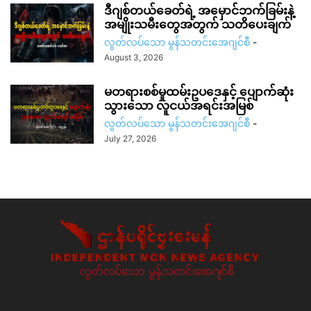
ဒီဂျစ်တယ်ခေတ်ရဲ့ အမှောင်ဘက်ခြမ်းနဲ့
အမျိုးသမီးတွေအတွက် သတိပေးချက်
လွတ်လပ်သော မွန်သတင်းအေဂျင်စီ
-
August 3, 2026
မတရားစစ်မှုထမ်းဥပဒေနှင့် ပျောက်ဆုံး
သွားသော လူငယ်အရင်းအမြစ်
လွတ်လပ်သော မွန်သတင်းအေဂျင်စီ
-
July 27, 2026