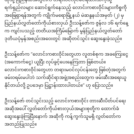
ရက်ရှည်လများ ဆောင်ရွက်နေသည့် လောင်းကစားဝိုင်းများကိစ္စကို
အဖြေရှာရန်အတွက် ကျိုက်မရောမြို့နယ် မဲဆန္ဒနယ်အမှတ် (၂) မှ
ပြည်နယ်လွှတ်တော်ကိုယ်စားလှယ် ဦးသန့်ဇော်က ဇွန်လ ၁၆ ရက်နေ့
က ကျင်းပသည့် တတိယအကြိမ်မြောက် မွန်ပြည်နယ်လွှတ်တော်
ဒုတိယပုံမှန်အစည်းအဝေးတွင် အဆိုတင်သွင်း ဆွေးနွေးခဲ့သည်။
ဦးသန့်ဇော်က “လောင်းကစားဝိုင်းတွေဟာ လူတစ်စုက အခကြေးငွေ
(အကောက်ငွေ) ယူပြီး လုပ်ခွင့်ပေးနေကြတာ ဖြစ်တယ်။
လောင်းကစားဝိုင်းတွေဟာ တရားမဝင်လုပ်ငန်းတွေ ဖြစ်တဲ့အတွက်
ဖမ်းဝရမ်းမပါဘဲ သက်ဆိုင်ရာအဖွဲ့အစည်းတွေက ဖမ်းဆီးအရေးယူ
နိုင်တယ်လို့ ဥပဒေမှာ ပြဋ္ဌာန်းထားပါတယ်။” ဟု ပြောသည်။
ဦးသန့်ဇော် တင်သွင်းသည့် လောင်းကစားဝိုင်း တားဆီးပိတ်ပင်ရေး
အဆိုအပေါ် လွှတ်တော်ကိုယ်စားလှယ်အများစုတို့က ထောက်ခံ
ဆွေးနွေးခဲ့ကြပြီးနောက် အဆိုကို ကန့်ကွက်သူမရှိ လွှတ်တော်က
အတည်ပြုသည်။