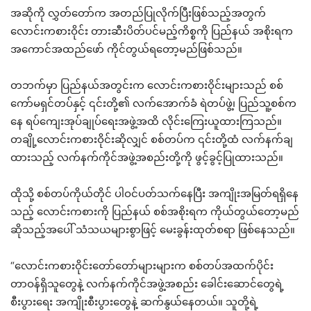
အဆိုကို လွှတ်တော်က အတည်ပြုလိုက်ပြီးဖြစ်သည့်အတွက်
လောင်းကစားဝိုင်း တားဆီးပိတ်ပင်မည့်ကိစ္စကို ပြည်နယ် အစိုးရက
အကောင်အထည်ဖော် ကိုင်တွယ်ရတော့မည်ဖြစ်သည်။
တဘက်မှာ ပြည်နယ်အတွင်းက လောင်းကစားဝိုင်းများသည် စစ်
ကော်မရှင်တပ်နှင့် ၎င်းတို့၏ လက်အောက်ခံ ရဲတပ်ဖွဲ့၊ ပြည်သူ့စစ်က
နေ ရပ်ကျေးအုပ်ချုပ်ရေးအဖွဲ့အထိ လိုင်းကြေးယူထားကြသည်။
တချို့လောင်းကစားဝိုင်းဆိုလျှင် စစ်တပ်က ၎င်းတို့ထံ လက်နက်ချ
ထားသည့် လက်နက်ကိုင်အဖွဲ့အစည်းတို့ကို ဖွင့်ခွင့်ပြုထားသည်။
ထိုသို့ စစ်တပ်ကိုယ်တိုင် ပါဝင်ပတ်သက်နေပြီး အကျိုးအမြတ်ရရှိနေ
သည့် လောင်းကစားကို ပြည်နယ် စစ်အစိုးရက ကိုယ်တွယ်တော့မည်
ဆိုသည့်အပေါ် သံသယများစွာဖြင့် မေးခွန်းထုတ်စရာ ဖြစ်နေသည်။
“လောင်းကစားဝိုင်းတော်တော်များများက စစ်တပ်အထက်ပိုင်း
တာဝန်ရှိသူတွေနဲ့ လက်နက်ကိုင်အဖွဲ့အစည်း ခေါင်းဆောင်တွေရဲ့
စီးပွားရေး အကျိုးစီးပွားတွေနဲ့ ဆက်နွယ်နေတယ်။ သူတို့ရဲ့