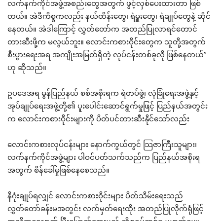
လက်နက်ကိုင်အဖွဲ့အစည်းတွေအတွက် ဖွင့်လှစ်ပေးထားတာ ဖြစ်
တယ်။ အဲဒီကိစ္စကလည်း နယ်ထိန်းတွေ၊ ရဲမှူးတွေ၊ ရဲချုပ်တွေနဲ့ ဆိုင်
နေတယ်။ အဲဒါကြောင့် လွှတ်တော်က အတည်ပြုလာရင်တောင်
တားဆီးဖို့က မလွယ်ဘူး။ လောင်းကစားဝိုင်းတွေက သူတို့အတွက်
စီးပွားရေးအရ အကျိုးအမြတ်ရှိတဲ့ လုပ်ငန်းတစ်ခုလို ဖြစ်နေတယ်”
ဟု ဆိုသည်။
ဥပဒေအရ မွန်ပြည်နယ် စစ်အစိုးရက ရဲတပ်ဖွဲ့၊ လုံခြုံရေးအဖွဲ့နှင့်
အုပ်ချုပ်ရေးအဖွဲ့တို့၏ ပူးပေါင်းဆောင်ရွက်မှုဖြင့် ပြည်နယ်အတွင်း
က လောင်းကစားဝိုင်းများကို ပိတ်ပင်တားဆီးနိုင်သော်လည်း
လောင်းကစားလုပ်ငန်းများ နောက်ကွယ်တွင် သြဇာကြီးသူများ၊
လက်နက်ကိုင်အဖွဲ့များ ပါဝင်ပတ်သက်သည်က ပြည်နယ်အစိုးရ
အတွက် စိန်ခေါ်မှုဖြစ်နေစေသည်။
နိဂုံးချုပ်ရလျှင် လောင်းကစားဝိုင်းများ ပိတ်သိမ်းရေးသည်
လွှတ်တော်ခန်းမအတွင်း လက်မှတ်ရေးထိုး အတည်ပြုလိုက်ရုံဖြင့်