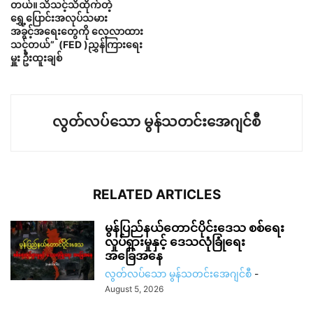
တယ်။ သိသင့်သိထိုက်တဲ့
ရွှေ့ပြောင်းအလုပ်သမား
အခွင့်အရေးတွေကို လေ့လာထား
သင့်တယ်” (FED )ညွှန်ကြားရေး
မှူး ဦးထူးချစ်
လွတ်လပ်သော မွန်သတင်းအေဂျင်စီ
RELATED ARTICLES
မွန်ပြည်နယ်တောင်ပိုင်းဒေသ စစ်ရေး
လှုပ်ရှားမှုနှင့် ဒေသလုံခြုံရေး
အခြေအနေ
လွတ်လပ်သော မွန်သတင်းအေဂျင်စီ
-
August 5, 2026