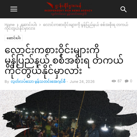
Home
ဆောင်းပါး
လောင်းကစားဝိုင်းများကို မွန်ပြည်နယ် စစ်အစိုးရ တကယ်
ကိုင်တွယ်နိုင်မှာလား
ဆောင်းပါး
လောင်းကစားဝိုင်းများကို
မွန်ပြည်နယ် စစ်အစိုးရ တကယ်
ကိုင်တွယ်နိုင်မှာလား
87
0
By
လွတ်လပ်သော မွန်သတင်းအေဂျင်စီ
-
June 24, 2026