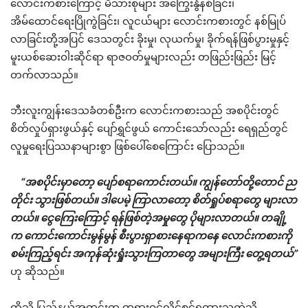
လောင်းကစားကြောင့် မိသားစုများ အကြွေးနွံနစ်ခြင်း၊
အိမ်ထောင်ရေးပြိုကွဲခြင်း၊ လူငယ်များ လောင်းကစားတွင် နစ်မြုပ်
လာခြင်းတို့အပြင် ဒေသတွင်း ခိုးမှု၊ လုယက်မှု၊ ခိုက်ရန်ဖြစ်ပွားမှုနှင့်
မူးယစ်ဆေးဝါးဆိုင်ရာ ရာဇဝတ်မှုများလည်း တဖြည်းဖြည်း မြင့်
တက်လာသည်။
ဘီးလူးကျွန်းဒေသခံတစ်ဦးက လောင်းကစားသည် အစပိုင်းတွင်
စိတ်လှုပ်ရှားဖွယ်နှင့် ပျော်ရွှင်ဖွယ် ကောင်းသော်လည်း ရေရှည်တွင်
လူမှုရေးပြဿနာများစွာ ဖြစ်ပေါ်စေကြောင်း ပြောသည်။
“အစပိုင်းမှာတော့ ပျော်စရာကောင်းတယ်။ ကျွန်တော်တို့တောင် ည
တိုင်း သွားဖြစ်တယ်။ ဒါပေမဲ့ ကြာလာတော့ စိတ်ရှုပ်စရာတွေ များလာ
တယ်။ ငွေကြေးကြောင့် ရန်ဖြစ်တဲ့အမှုတွေ ပိုများလာတယ်။ တချို့
က ကောင်းကောင်းမွန်မွန် စီးပွားရှာစားနေရာကနေ လောင်းကစားကို
စမ်းကြည့်ရင်း အကုန်ဆုံးရှုံးသွားကြတာတွေ အများကြီး တွေ့ရတယ်”
ဟု ဆိုသည်။
ထိုသို့ ပြည်နယ်အတွင်းက တရားဝင်လိုင်စင်ရထားသကဲ့သို့