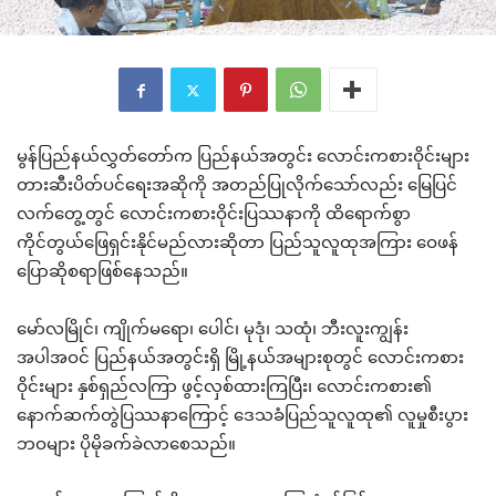
မွန်ပြည်နယ်လွှတ်တော်က ပြည်နယ်အတွင်း လောင်းကစားဝိုင်းများ
တားဆီးပိတ်ပင်ရေးအဆိုကို အတည်ပြုလိုက်သော်လည်း မြေပြင်
လက်တွေ့တွင် လောင်းကစားဝိုင်းပြဿနာကို ထိရောက်စွာ
ကိုင်တွယ်ဖြေရှင်းနိုင်မည်လားဆိုတာ ပြည်သူလူထုအကြား ဝေဖန်
ပြောဆိုစရာဖြစ်နေသည်။
မော်လမြိုင်၊ ကျိုက်မရော၊ ပေါင်၊ မုဒုံ၊ သထုံ၊ ဘီးလူးကျွန်း
အပါအဝင် ပြည်နယ်အတွင်းရှိ မြို့နယ်အများစုတွင် လောင်းကစား
ဝိုင်းများ နှစ်ရှည်လကြာ ဖွင့်လှစ်ထားကြပြီး၊ လောင်းကစား၏
နောက်ဆက်တွဲပြဿနာကြောင့် ဒေသခံပြည်သူလူထု၏ လူမှုစီးပွား
ဘဝများ ပိုမိုခက်ခဲလာစေသည်။