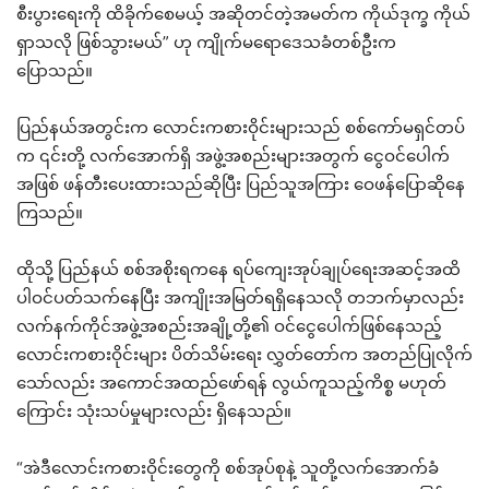
စီးပွားရေးကို ထိခိုက်စေမယ့် အဆိုတင်တဲ့အမတ်က ကိုယ်ဒုက္ခ ကိုယ်
ရှာသလို ဖြစ်သွားမယ်” ဟု ကျိုက်မရောဒေသခံတစ်ဦးက
ပြောသည်။
ပြည်နယ်အတွင်းက လောင်းကစားဝိုင်းများသည် စစ်ကော်မရှင်တပ်
က ၎င်းတို့ လက်အောက်ရှိ အဖွဲ့အစည်းများအတွက် ငွေဝင်ပေါက်
အဖြစ် ဖန်တီးပေးထားသည်ဆိုပြီး ပြည်သူအကြား ဝေဖန်ပြောဆိုနေ
ကြသည်။
ထိုသို့ ပြည်နယ် စစ်အစိုးရကနေ ရပ်ကျေးအုပ်ချုပ်ရေးအဆင့်အထိ
ပါဝင်ပတ်သက်နေပြီး အကျိုးအမြတ်ရရှိနေသလို တဘက်မှာလည်း
လက်နက်ကိုင်အဖွဲ့အစည်းအချို့တို့၏ ဝင်ငွေပေါက်ဖြစ်နေသည့်
လောင်းကစားဝိုင်းများ ပိတ်သိမ်းရေး လွှတ်တော်က အတည်ပြုလိုက်
သော်လည်း အကောင်အထည်ဖော်ရန် လွယ်ကူသည့်ကိစ္စ မဟုတ်
ကြောင်း သုံးသပ်မှုများလည်း ရှိနေသည်။
“အဲဒီလောင်းကစားဝိုင်းတွေကို စစ်အုပ်စုနဲ့ သူတို့လက်အောက်ခံ