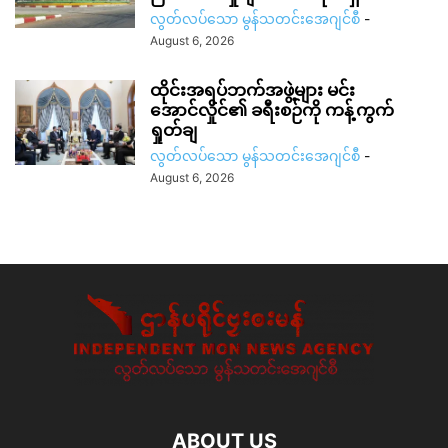
လွတ်လပ်သော မွန်သတင်းအေဂျင်စီ
-
August 6, 2026
ထိုင်းအရပ်ဘက်အဖွဲ့များ မင်း
အောင်လှိုင်၏ ခရီးစဉ်ကို ကန့်ကွက်
ရှုတ်ချ
လွတ်လပ်သော မွန်သတင်းအေဂျင်စီ
-
August 6, 2026
ABOUT US