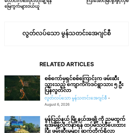
လောင်းကစားဝိုင်းတိုးချဲ့ရန်
ကြီးအောင်မြင်စွာဖွင့်လှစ်
မြေကွက်များဝယ်ယူ
လွတ်လပ်သော မွန်သတင်းအေဂျင်စီ
RELATED ARTICLES
စစ်ကော်မရှင်စစ်ကြောင်းက ဖမ်းဆီး
သွားသည့် ကျောက်ကဒင်ရွာသား ၅ ဦး
ပြန်လွတ်လာ
လွတ်လပ်သော မွန်သတင်းအေဂျင်စီ
-
August 6, 2026
မွန်ပြည်နယ် မြို့နယ်အချို့ကို ညမထွက်
ရအမိန့်လိုက်နာရန် ထပ်မံသတိပေးထား
ပြီး ဖမ်းဆီးမှုများ ဆက်တိုက်ရှိလာ