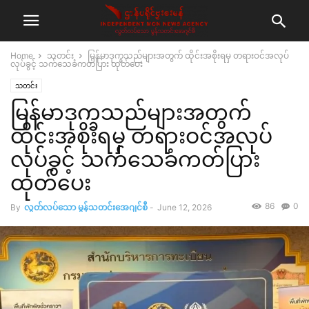
Home
သတင်း
မြန်မာဒုက္ခသည်များအတွက် ထိုင်းအစိုးရမှ တရားဝင်အလုပ်
လုပ်ခွင့် သက်သေခံကတ်ပြား ထုတ်ပေး
သတင်း
မြန်မာဒုက္ခသည်များအတွက်
ထိုင်းအစိုးရမှ တရားဝင်အလုပ်
လုပ်ခွင့် သက်သေခံကတ်ပြား
ထုတ်ပေး
86
0
By
လွတ်လပ်သော မွန်သတင်းအေဂျင်စီ
-
June 12, 2026