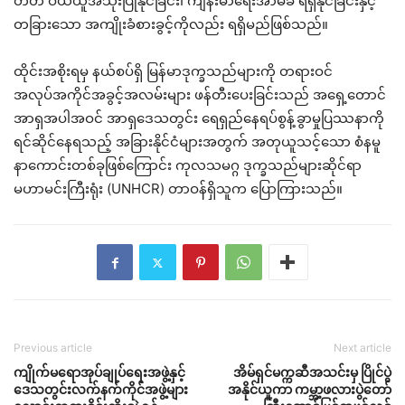
တတ် ဝယ်ယူအသုံးပြုနိုင်ခြင်း၊ ကျန်းမာရေးအာမခံ ရရှိနိုင်ခြင်းနှင့်
တခြားသော အကျိုးခံစားခွင့်ကိုလည်း ရရှိမည်ဖြစ်သည်။
ထိုင်းအစိုးရမှ နယ်စပ်ရှိ မြန်မာဒုက္ခသည်များကို တရားဝင်
အလုပ်အကိုင်အခွင့်အလမ်းများ ဖန်တီးပေးခြင်းသည် အရှေ့တောင်
အာရှအပါအဝင် အာရှဒေသတွင်း ရေရှည်နေရပ်စွန့်ခွာမှုပြဿနာကို
ရင်ဆိုင်နေရသည့် အခြားနိုင်ငံများအတွက် အတုယူသင့်သော စံနမူ
နာကောင်းတစ်ခုဖြစ်ကြောင်း ကုလသမဂ္ဂ ဒုက္ခသည်များဆိုင်ရာ
မဟာမင်းကြီးရုံး (UNHCR) တာဝန်ရှိသူက ပြောကြားသည်။
Previous article
Next article
ကျိုက်မရောအုပ်ချုပ်ရေးအဖွဲ့နှင့်
အိမ်ရှင်မက္ကဆီအသင်းမှ ပြိုင်ပွဲ
ဒေသတွင်းလက်နက်ကိုင်အဖွဲ့များ
အနိုင်ယူကာ ကမ္ဘာ့ဖလားပွဲတော်