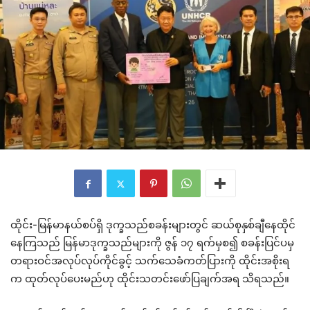
ထိုင်း-မြန်မာနယ်စပ်ရှိ ဒုက္ခသည်စခန်းများတွင် ဆယ်စုနှစ်ချီနေထိုင်
နေကြသည် မြန်မာဒုက္ခသည်များကို ဇွန် ၁၇ ရက်မှစ၍ စခန်းပြင်ပမှ
တရားဝင်အလုပ်လုပ်ကိုင်ခွင့် သက်သေခံကတ်ပြားကို ထိုင်းအစိုးရ
က ထုတ်လုပ်ပေးမည်ဟု ထိုင်းသတင်း‌ဖော်ပြချက်အရ သိရသည်။