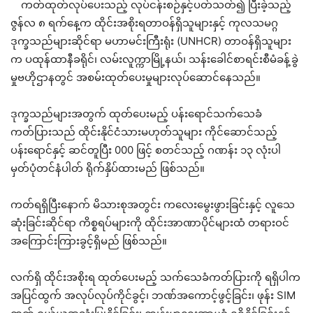
ကတ်ထုတ်လုပ်ပေးသည့် လုပ်ငန်းစဉ်နှင့်ပတ်သတ်၍ ပြီးခဲ့သည့်
ဇွန်လ ၈ ရက်နေ့က ထိုင်းအစိုးရတာဝန်ရှိသူများနှင့် ကုလသမဂ္ဂ
ဒုက္ခသည်များဆိုင်ရာ မဟာမင်းကြီးရုံး (UNHCR) တာဝန်ရှိသူများ
က ပထုန်ထာနီခရိုင်၊ လမ်းလူက္ကာမြို့နယ်၊ သန်းခေါင်စာရင်းစီမံခန့်ခွဲ
မှုဗဟိုဌာနတွင် အစမ်းထုတ်ပေးမှုများလုပ်ဆောင်နေသည်။
ဒုက္ခသည်များအတွက် ထုတ်ပေးမည့် ပန်းရောင်သက်သေခံ
ကတ်ပြားသည် ထိုင်းနိုင်ငံသားမဟုတ်သူများ ကိုင်ဆောင်သည့်
ပန်းရောင်နှင့် ဆင်တူပြီး 000 ဖြင့် စတင်သည့် ဂဏန်း ၁၃ လုံးပါ
မှတ်ပုံတင်နံပါတ် ရိုက်နှိပ်ထားမည် ဖြစ်သည်။
ကတ်ရရှိပြီးနောက် မိသားစုအတွင်း ကလေးမွေးဖွားခြင်းနှင့် လူသေ
ဆုံးခြင်းဆိုင်ရာ ကိစ္စရပ်များကို ထိုင်းအာဏာပိုင်များထံ တရားဝင်
အကြောင်းကြားခွင့်ရှိမည် ဖြစ်သည်။
လက်ရှိ ထိုင်းအစိုးရ ထုတ်ပေးမည့် သက်သေခံကတ်ပြားကို ရရှိပါက
အပြင်ထွက် အလုပ်လုပ်ကိုင်ခွင့်၊ ဘဏ်အကောင့်ဖွင့်ခြင်း၊ ဖုန်း SIM