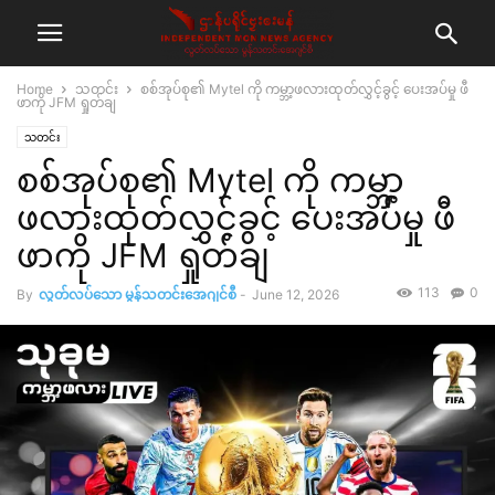
Home
သတင်း
စစ်အုပ်စု၏ Mytel ကို ကမ္ဘာ့ဖလားထုတ်လွှင့်ခွင့် ပေးအပ်မှု ဖီ
ဖာကို JFM ရှုတ်ချ
သတင်း
စစ်အုပ်စု၏ Mytel ကို ကမ္ဘာ့
ဖလားထုတ်လွှင့်ခွင့် ပေးအပ်မှု ဖီ
ဖာကို JFM ရှုတ်ချ
113
0
By
လွတ်လပ်သော မွန်သတင်းအေဂျင်စီ
-
June 12, 2026