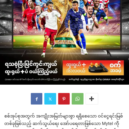
စစ်အုပ်စုအတွက် အကျိုးအမြတ်များစွာ ရရှိစေသော ဝင်ငွေရင်းမြစ်
တစ်ခုဖြစ်သည့် ဆက်သွယ်ရေး အော်ပရေတာဖြစ်သော Mytel ကို