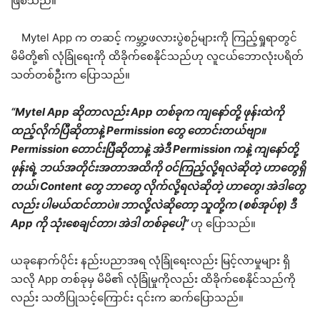
ဖြစ်သည်။
Mytel App က တဆင့် ကမ္ဘာ့ဖလားပွဲစဉ်များကို ကြည့်ရှုရာတွင်
မိမိတို့၏ လုံခြုံရေးကို ထိခိုက်စေနိုင်သည်ဟု လူငယ်ဘောလုံးပရိတ်
သတ်တစ်ဦးက ပြောသည်။
“Mytel App ဆိုတာလည်း App တစ်ခုက ကျနော်တို့ ဖုန်းထဲကို
ထည့်လိုက်ပြီဆိုတာနဲ့ Permission တွေ တောင်းတယ်ဗျာ။
Permission တောင်းပြီဆိုတာနဲ့ အဲဒီ Permission ကနဲ့ ကျနော်တို့
ဖုန်းရဲ့ ဘယ်အတိုင်းအတာအထိကို ဝင်ကြည့်လို့ရလဲဆိုတဲ့ ဟာတွေရှိ
တယ်၊ Content တွေ ဘာတွေ လိုက်လို့ရလဲဆိုတဲ့ ဟာတွေ၊ အဲဒါတွေ
လည်း ပါမယ်ထင်တာပဲ။ ဘာလို့လဲဆိုတော့ သူတို့က (စစ်အုပ်စု) ဒီ
App ကို သုံးစေချင်တာ၊ အဲဒါ တစ်ခုပေါ့”
ဟု ပြောသည်။
ယခုနောက်ပိုင်း နည်းပညာအရ လုံခြုံရေးလည်း မြင့်လာမှုများ ရှိ
သလို App တစ်ခုမှ မိမိ၏ လုံခြုံမှုကိုလည်း ထိခိုက်စေနိုင်သည်ကို
လည်း သတိပြုသင့်ကြောင်း ၎င်းက ဆက်ပြောသည်။