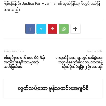
ဖြစ်ကြောင်း Justice For Myanmar ၏ ထုတ်ပြန်ချက်တွင် ဖော်ပြ
ထားသည်။
Previous article
Next article
စစ်အုပ်စုက ရက် ၁၀၀ စီမံကိန်း
ကော့ဘိန်းကျေးရွာတွင် တပ်စွဲထား
အတွင်း အရပ်သားများကို
သည့် စစ်ကော်မရှင်တပ်သားအဖွဲ့
သတ်ဖြတ်နေ
တိုက်ခိုက်ခံရပြီး ၂ ဦး သေဆုံး
လွတ်လပ်သော မွန်သတင်းအေဂျင်စီ