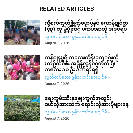
RELATED ARTICLES
ကွဳစက်ကၠတ်ဖ္ဍိုက်ပၠောပ်နင် ကောန်ဍုင်ဗၟာ
(၄၃) တၠ မွဲဖ္ဍိုက်ဂှ် ဗကပ်အာတုဲ ဒးဒုင်ရပ်
လွတ်လပ်သော မွန်သတင်းအေဂျင်စီ
-
August 7, 2026
ကန်ချနပူရီ ကလေးထိန်းကျောင်းကို
ယာဉ်တစ်စီး အရှိန်လွန်ဝင်တိုက်ပြီး
ကလေး ၁၀ ဦး ဒဏ်ရာရရှိ
လွတ်လပ်သော မွန်သတင်းအေဂျင်စီ
-
August 7, 2026
ရေးကွမ်းသီးနုဈေးကွက်အတွင်း
ဝယ်လိုအားထက် ရောင်းလိုအားပိုများနေ
လွတ်လပ်သော မွန်သတင်းအေဂျင်စီ
-
August 7, 2026