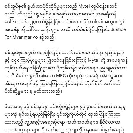
စစ်အုပ်စု၏ ရှယ်ယာပိုင်ဆိုင်မှုများသည် Mytel လုပ်ငန်းစတင်
လည်ပတ်သည့် ပဉ္စမနှစ်မှ နဝမနှစ် ကာလအတွင်း အမေရိကန်
ဒေါ်လာ သန်း ၂၇၀ ထိရှိနိုင်ပြီး၊ ယင်းနောက်ပိုင်း ငါးနှစ်အတွင်းတွင်
အမေရိကန်ဒေါ်လာ သန်း ၄၅၀ အထိ ထပ်မံရရှိနိုင်ကြောင်း Justice
For Myanmar က ဆိုသည်။
စစ်အုပ်စုအတွက် စောင့်ကြည့်ထောက်လှမ်းရေးဆိုင်ရာ နည်းပညာ
နှင့် ငွေကြေးပံ့ပိုးမှုများ ပြုလုပ်နေခြင်းကြောင့် Mytel ကို အမေရိကန်
ကုန်သွယ်ရေးဝန်ကြီးဌာနက ပို့ကုန်ကန့်သတ်အရေးယူမှု ချမှတ်ထား
သလို မိခင်ကုမ္ပဏီဖြစ်သော MEC ကိုလည်း အမေရိကန်၊ ယူကေ၊
အီးယူ၊ ကနေဒါနှင့် သြစတြေးလျနိုင်ငံတို့က တိုက်ရိုက် ဒဏ်ခတ်
ပိတ်ဆို့မှုများ ချမှတ်ထားသည်။
ဖီဖာအနေဖြင့် စစ်အုပ်စု၊ ၎င်းတို့ခရိုနီများ နှင့် ပူးပေါင်းဆက်ဆံနေမှု
များကို ရပ်တန့်ရမည်ဖြစ်ပြီး ၎င်းတို့ကိုယ်တိုင် ထုတ်ပြန်ကြေညာ
ထားသည့် လူ့အခွင့်အရေးဆိုင်ရာ ကတိကဝတ်များ၊ နိုင်ငံတကာ
တာဝန်ဝတ္တရားများကို လက်တွေ့ကျကျ လိုက်နာဆောင်ရွက်ရမည်