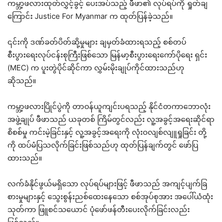
ကမ္ဘာ့ဖလားထုတ်လွှင့်ခွင့် ပေးအပ်သည့် ဖီဖာ၏ လုပ်ရပ်ကို ရှုတ်ချ
ကြောင်း Justice For Myanmar က ထုတ်ပြန်ခဲ့သည်။
၎င်းကို ဒဏ်ခတ်ပိတ်ဆို့မှုများ ချမှတ်ခံထားရသည့် စစ်တပ်
စီးပွားရေးလုပ်ငန်းစုကြီးဖြစ်သော မြန်မာ့စီးပွားရေးကော်ပိုရေး ရှင်း
(MEC) က ပူးတွဲပိုင်ဆိုင်ကာ လွှမ်းမိုးချုပ်ကိုင်ထားသည်ဟု
ဆိုသည်။
ကမ္ဘာ့ဖလားပြိုင်ပွဲကို တာဝန်ယူကျင်းပရသည့် နိုင်ငံတကာဘောလုံး
အဖွဲ့ချုပ် ဖီဖာသည် ယခုတစ် ကြိမ်တွင်လည်း လူ့အခွင့်အရေးဆိုင်ရာ
စိစစ်မှု ကင်းမဲ့ခြင်းနှင့် လူ့အခွင့်အရေးကို လုံးဝလျစ်လျူရှုခြင်း တို့
ကို ထပ်မံပြသလိုက်ခြင်းဖြစ်သည်ဟု ထုတ်ပြန်ချက်တွင် ဖော်ပြ
ထားသည်။
လက်ခံနိုင်ဖွယ်မရှိသော လုပ်ရပ်များဖြင့် ဖီဖာသည် အကျင့်ပျက်ခြ
စားမှုများနှင့် သွေးစွန်းညစ်ထေးနေသော စစ်အုပ်စုအား အပေါ်ယံထုံး
သုတ်ကာ ဖြူစင်သယောင် ပုံဖော်ဖန်တီးပေးလိုက်ခြင်းလည်း