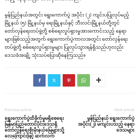
မွန်ပြည်နယ်အတွင်း ရွေးကောက်ပွဲ အပိုင်း (၂) ကျင်းပပြုလုပ်မည့်
မြို့နယ် (၅) မြို့နယ်မှ ရေးမြို့နယ်နှင့် ဘီးလင်းမြို့နယ်တို့တွင်
တော်လှန်ရေးတပ်ဖွဲ့တို့ စစ်ရေးလှုပ်ရှားမှုအားကောင်းသည့် နေရာ
များဖြစ်သည့်အတွက် ရွေးကောက်ပွဲ‌ကာလအတွင်း တော်လှန်ရေး
တပ်ဖွဲ့တို့ စစ်ရေးလှုပ်ရှားမှုများ ပြုလုပ်သွားရန်ရှိသည်ဟုလည်း
ဒေသခံအချို့ သုံးသပ်ပြောဆိုနေကြသည်။
Previous article
Next article
ရွေးကောက်ပွဲထိခိုက်မှုမရှိစေရေး
မွန်ပြည်နယ် ရွေးကောက်ပွဲ
မြန်မာပြည်တောင်ပိုင်းဒေသရှိ
အပိုင်း(၂) မကျင်းပသည့် နေရာ
တော်လှန်ရေးစိုးမိုးနယ်မြေများသို့
ဒေသများ
လေကြောင်းဖြင့် ဆက်လက်