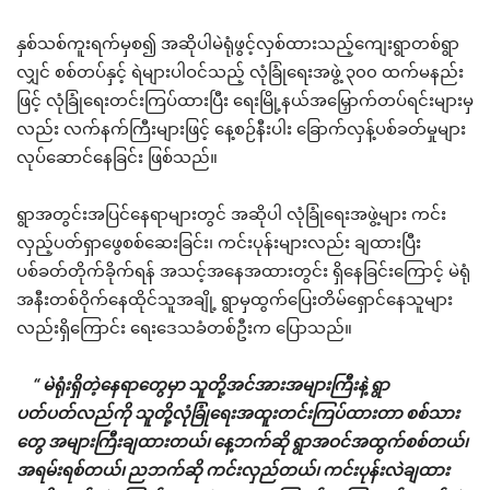
နှစ်သစ်ကူးရက်မှစ၍ အဆိုပါမဲရုံဖွင့်လှစ်ထားသည့်ကျေးရွာတစ်ရွာ
လျှင် စစ်တပ်နှင့် ရဲများပါဝင်သည့် လုံခြုံရေးအဖွဲ့ ၃၀၀ ထက်မနည်း
ဖြင့် လုံခြုံရေးတင်းကြပ်ထားပြီး ရေးမြို့နယ်အမြှောက်တပ်ရင်းများမှ
လည်း လက်နက်ကြီးများဖြင့် နေ့စဉ်နီးပါး ခြောက်လှန့်ပစ်ခတ်မှုများ
လုပ်ဆောင်နေခြင်း ဖြစ်သည်။
ရွာအတွင်းအပြင်နေရာများတွင် အဆိုပါ လုံခြုံရေးအဖွဲ့များ ကင်း
လှည့်ပတ်ရှာ‌ဖွေစစ်ဆေးခြင်း၊ ကင်းပုန်းများလည်း ချထားပြီး
ပစ်ခတ်တိုက်ခိုက်ရန် အသင့်အနေအထားတွင်း ရှိနေခြင်းကြောင့် မဲရုံ
အနီးတစ်ဝိုက်နေထိုင်သူအချို့ ရွာမှထွက်ပြေးတိမ်ရှောင်နေသူများ
လည်းရှိကြောင်း ရေးဒေသခံတစ်ဦးက ပြောသည်။
“ မဲရုံးရှိတဲ့နေရာတွေမှာ သူတို့အင်အားအများကြီးနဲ့ ရွာ
ပတ်ပတ်လည်ကို သူတို့လုံခြုံရေးအထူးတင်းကြပ်ထားတာ စစ်သား
တွေ အများကြီးချထားတယ်၊ နေ့ဘက်ဆို ရွာအဝင်အထွက်စစ်တယ်၊
အရမ်းရစ်တယ်၊ ညဘက်ဆို ကင်းလှည်တယ်၊ ကင်းပုန်းလဲချထား