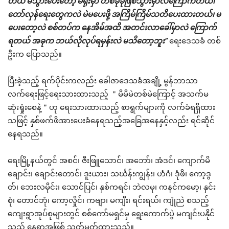
တယ် မဲသွားပေးတော့ မဲရုံးမှာ တစ်ခုခုဖြစ်သွားမှာလဲကြောက်တယ်၊
တော်လှန်ရေးတွေကလဲ မဲမပေးဖို့ အကြိမ်ကြိမ်သတိပေးထားတယ်၊ မ
ပေးတော့လဲ စစ်တပ်က နေအိမ်အထိ အတင်းလာခေါ်မှာလဲ ကြောက်
ရတယ် အခုက ဘယ်လိုလုပ်ရမှန်းလဲ မသိတော့ဘူး”
ရေးဒေသခံ တစ်
ဦးက ပြောသည်။
ပြီးခဲ့သည့် ရက်ပိုင်းကလည်း ခေါဇာဒေသခံအချို့ မွန်ဘာသာ
လက်ရေးဖြင့်ရေးသားထားသည့် ＂မိမိမဲတစ်မဲကြောင့် အသက်မ
ဆုံးရှုံးစေနဲ့＂ဟု ရေးသားထားသည့် စာရွက်များကို လက်ခံရရှိထား
သဖြင့် နှစ်ဖက်ဖိအားပေးခံနေရသည့်အခြေအနေနှင့်လည်း ရင်ဆိုင်
နေရသည်။
ရေးမြို့နယ်တွင် အစင်၊ ဇီးဖြူသောင်၊ အဘော်၊ အံဒင်၊ ကျောက်မိ
ချောင်း၊ ချောင်းတောင်၊ ဒူးယား၊ သင်္ဃန်းကျွန်း၊ ဟံဂံ၊ ဒုံဖိ၊ ကော့ဒွ
တ်၊ ဘေးလမိုင်း၊ သောင်ပြင်၊ နှစ်ကရင်၊ ဘဲလမု၊ ကနင်ကမော့၊ နှင်း
စုံ၊ တောင်ဘုံ၊ ကော့လှိုင်၊ ကဗျာ၊ မကျီး၊ ရင်းရယ်၊ ကျုံညဲ စသည့်
ကျေးရွာအုပ်စုများတွင် စစ်ကော်မရှင်မှ ရွေးကောက်ပွဲ မကျင်းပနိုင်
သည့် နေရာအဖြစ် သတ်မှတ်ထားသည်။