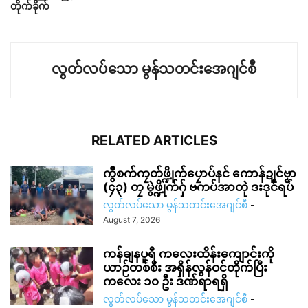
တိုက်ခိုက်
လွတ်လပ်သော မွန်သတင်းအေဂျင်စီ
RELATED ARTICLES
ကွဳစက်ကၠတ်ဖ္ဍိုက်ပၠောပ်နင် ကောန်ဍုင်ဗၟာ
(၄၃) တၠ မွဲဖ္ဍိုက်ဂှ် ဗကပ်အာတုဲ ဒးဒုင်ရပ်
လွတ်လပ်သော မွန်သတင်းအေဂျင်စီ
-
August 7, 2026
ကန်ချနပူရီ ကလေးထိန်းကျောင်းကို
ယာဉ်တစ်စီး အရှိန်လွန်ဝင်တိုက်ပြီး
ကလေး ၁၀ ဦး ဒဏ်ရာရရှိ
လွတ်လပ်သော မွန်သတင်းအေဂျင်စီ
-