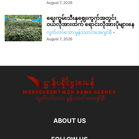
August 7, 2026
ရေးကွမ်းသီးနုဈေးကွက်အတွင်း
ဝယ်လိုအားထက် ရောင်းလိုအားပိုများနေ
လွတ်လပ်သော မွန်သတင်းအေဂျင်စီ
-
August 7, 2026
ABOUT US