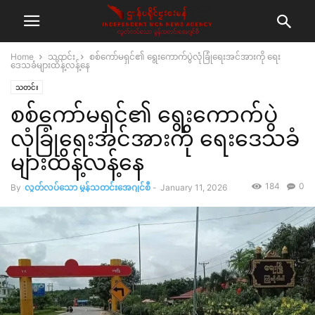
Home
သတင်း
စစ်ကော်မရှင်၏ ရွေးကောက်ပွဲလုံခြုံရေးအင်အားကို ရေး
ဒေသခံများထိန့်လန့်နေ
သတင်း
စစ်ကော်မရှင်၏ ရွေးကောက်ပွဲ
လုံခြုံရေးအင်အားကို ရေးဒေသခံ
များထိန့်လန့်နေ
184
0
By
လွတ်လပ်သော မွန်သတင်းအေဂျင်စီ
-
January 11, 2026