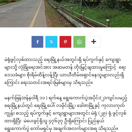
မဲရုံဖွင့်လှစ်ထားသည့် ရေးမြို့နယ်အတွင်းရှိ ရပ်ကွက်နှင့် ကျေးရွာ
များသို့ လုံခြုံရေးအင်အား အဆမတန် တိုးမြှင့်ချထားမှုကြောင့် ရေး
ဒေသခံများ စိုးရိမ်ထိန့်လန့်ပြီး ယာယီတိမ်းရှောင်နေသူများလည်းရှိ
ကြောင်း ရေးသတင်းအရင်းမြစ်များမှ သိရသည်။
မနက်ဖြန်(ဇန်နဝါရီ ၁၁ ) ရက်နေ့ ရွေးကောက်ပွဲအပိုင်း(၂)ကျင်းပမည့်
ရေးမြို့နယ်တွင် ရေးမြို့ပေါ်၊ လမိုင်းမြို့၊ ခေါဇာမြို့နှင့် ကုလားကုတ်
ကျွန်း စသည့် ရပ်ကွက်နှင့် ကျေးရွာများအတွင်း မဲရုံ (၂၉) ရုံ ဖွင့်လှစ်
ထားရှိပြီး မဲပေးခွင့်ရှိသူ ၄၇၆၃၇ ဦးရှိကြောင်း ပြည်နယ်
ရွေးကောက်ပွဲ ကော်မရှင်မှ အချက်အလက်များအရ သိရသည်။