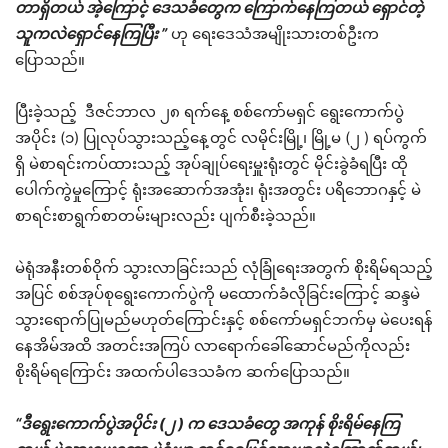
တာရှိတယ် အဲ့ကြောင့် ဒေသခံတွေက ကြောက်နေကြတယ် ရှောင်တဲ့
သူကလဲရှောင်နေကြပြီး ”
ဟု ရေးဒေသံအမျိုးသားတစ်ဦးက
ပြောသည်။
ပြီးခဲ့သည့် ဒီဇင်ဘာလ ၂၈ ရက်နေ့ စစ်ကော်မရှင် ရွေးကောက်ပွဲ
အပိုင်း (၁) ပြုလုပ်သွားသည့်နေ့တွင် လမိုင်းမြို့၊ မြို့မ (၂ ) ရပ်ကွက်
ရှိ မဲစာရင်းကပ်ထားသည့် အုပ်ချုပ်ရေးမှူးရုံးတွင် မိုင်းခွဲခံရပြီး ထို
ပေါက်ကွဲမှုကြောင့် ရုံးအဆောက်အအုံး၊ ရုံးအတွင်း ပရိဘောဂနှင့် မဲ
စာရင်းစာရွက်စာတမ်းများလည်း ပျက်စီးခဲ့သည်။
မဲရုံအနီးတစ်ဝိုက် သွားလာခြင်းသည် လုံခြုံရေးအတွက် စိုးရိမ်ရသည့်
အပြင် စစ်အုပ်စုရွေးကောက်ပွဲကို မထောက်ခံလိုခြင်းကြောင့် ဆန္ဒမဲ
သွားရောက်ပြုမည်မဟုတ်ကြောင်းနှင့် စစ်ကော်မရှင်ဘက်မှ မဲပေးရန်
နေအိမ်အထိ အတင်းအကြပ် လာရောက်ခေါ်ဆောင်မည်ကိုလည်း
စိုးရိမ်ရကြောင်း အထက်ပါဒေသခံက ဆက်ပြောသည်။
“ဒီရွေးကောက်ပွဲအပိုင်း (၂ ) က ဒေသခံတွေ အကုန် စိုးရိမ်နေကြ