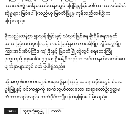
ကားလမ်းရှိ ဒေါ်နတောင်တန်းတွင် မြေပြိုမှုဖြစ်ပေါ်ကာ ကာလမ်းပိတ်
ဆို့မှုများ ဖြစ်ပေါ်ခဲ့သည်ဟု မြဝတီမြို့မှ ကုန်သည်တစ်ဦးက
ပြောသည်။
မိုးသည်းထန်စွာ ရွာသွန်းခြင်းနှင့် သံလွင်မြစ်ရေ စိုးရိမ်ရေအမှတ်
ထက် မြင့်တက်မှုကြောင့် ကရင်ပြည်နယ် ဘားအံမြို့၊ လှိုင်းဘွဲ့မြို့၊
ကြားအင်းဆိပ်ကြီး၊ ကျုံဒိုးနှင့် မြဝတီမြို့တို့တွင် ရေဘေးကြုံ
ဒုက္ခသည် စုစုပေါင်း ၇၇၉၅ ဦးခန့်ရှိသည်ဟု အင်တာနက်သတင်းစာ
မျက်နှာများတွင် ဖော်ပြပါရှိသည်။
ထို့အတူ စံခလယ်ချောင်းရေအရှိန်ကြောင့် ယခုရက်ပိုင်းတွင် စံခလ
ပူရီမြို့နှင့် ဝင်းကရွာကို ဆက်သွယ်ထားသော ဆရာတော်ဦးဥတ္တမ
တံတားသည်လည်း ထက်ပိုင်းကျိုးပြတ်မှုဖြစ်ပေါ်ခဲ့သည်။
TAGS
ဘုရားသုံးဆူမြို့
သတင်း