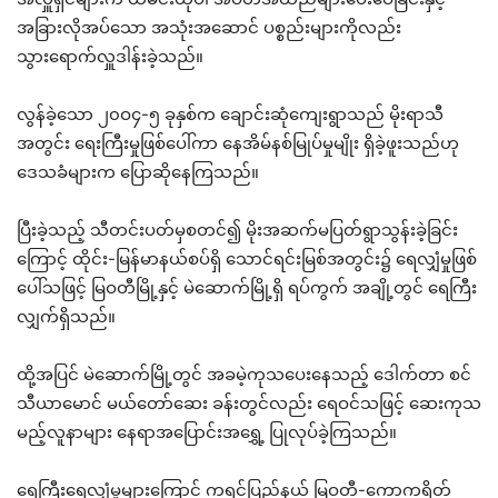
အခြားလိုအပ်သော အသုံးအဆောင် ပစ္စည်းများကိုလည်း
သွားရောက်လှူဒါန်းခဲ့သည်။
လွန်ခဲ့သော ၂၀ဝ၄-၅ ခုနှစ်က ချောင်းဆုံကျေးရွာသည် မိုးရာသီ
အတွင်း ရေးကြီးမှုဖြစ်ပေါ်ကာ နေအိမ်နစ်မြုပ်မှုမျိုး ရှိခဲ့ဖူးသည်ဟု
ဒေသခံများက ပြောဆိုနေကြသည်။
ပြီးခဲ့သည့် သီတင်းပတ်မှစတင်၍ မိုးအဆက်မပြတ်ရွာသွန်းခဲ့ခြင်း
ကြောင့် ထိုင်း-မြန်မာနယ်စပ်ရှိ သောင်ရင်းမြစ်အတွင်း၌ ရေလျှံမှုဖြစ်
ပေါ်သဖြင့် မြဝတီမြို့နှင့် မဲဆောက်မြို့ရှိ ရပ်ကွက် အချို့တွင် ရေကြီး
လျှက်ရှိသည်။
ထို့အပြင် မဲဆောက်မြို့တွင် အခမဲ့ကုသပေးနေသည့် ဒေါက်တာ စင်
သီယာမောင် မယ်တော်ဆေး ခန်းတွင်လည်း ရေဝင်သဖြင့် ဆေးကုသ
မည့်လူနာများ နေရာအပြောင်းအရွှေ့ ပြုလုပ်ခဲ့ကြသည်။
ရေကြီးရေလျှံမှုများကြောင့် ကရင်ပြည်နယ် မြဝတီ-ကော့ကရိတ်