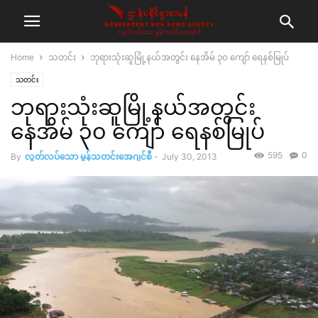
Home
သတင်း
ဘုရားသုံးဆူမြို့နယ်အတွင်း နေအိမ် ၃၀ ကျော် ရေနစ်မြုပ်
သတင်း
ဘုရားသုံးဆူမြို့နယ်အတွင်း
နေအိမ် ၃၀ ကျော် ရေနစ်မြုပ်
595
0
By
လွတ်လပ်သော မွန်သတင်းအေဂျင်စီ
-
July 30, 2013