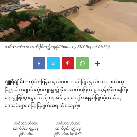
သစ်သားတံတား ထက်ပိုင်းကျိုးနေပုံ(Photos by SKY Report CH3′s)
ဂျူရီချိုင်း
– ထိုင်း-မြန်မာနယ်စပ်၊ ကရင်ပြည်နယ်၊ ဘုရားသုံးဆူ
မြို့နယ်၊ ချောင်းဆုံကျေးရွာ၌ မိုးအဆက်မပြတ် ရွာသွန်းပြီး ရေကြီး
ရေလျှံဖြစ်ပွားမှုကြောင့် နေအိမ် ၃၀ ကျော် ရေနစ်မြုပ်ခဲ့သည်ဟု
ဒေသခံများ ပြောပြချက်အရ သိရသည်။
သစ်သားတံတား
သစ်သားတံတား
ထက်ပိုင်းကျိုးနေ
ထက်ပိုင်းကျိုးနေ
ပုံ(Photo:
ပုံ(Photos by SKY