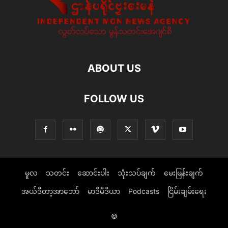
ABOUT US
FOLLOW US
မူလ
သတင်း
ဆောင်းပါး
သုံးသပ်ချက်
မေးမြန်းချက်
အယ်ဒီတာ့အာဘော်
မာဒီမီဒီယာ
Podcasts
ငြိမ်းချမ်းရေး
©