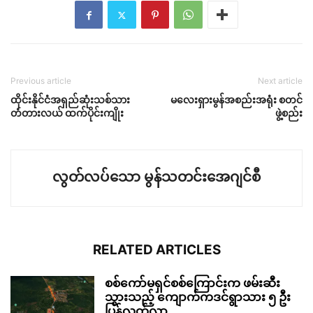
Previous article
Next article
ထိုင်းနိုင်ငံအရှည်ဆုံးသစ်သား
မလေးရှားမွန်အစည်းအရုံး စတင်
တံတားလယ် ထက်ပိုင်းကျိုး
ဖွဲ့စည်း
လွတ်လပ်သော မွန်သတင်းအေဂျင်စီ
RELATED ARTICLES
စစ်ကော်မရှင်စစ်ကြောင်းက ဖမ်းဆီး
သွားသည့် ကျောက်ကဒင်ရွာသား ၅ ဦး
ပြန်လွတ်လာ