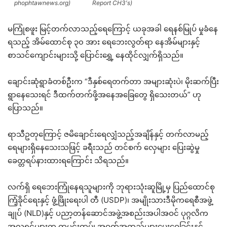
phophtawnews.org)
Report CH3′s)
မကြုံစဖူး မြင့်တက်လာသည့်ရေကြောင့် ယခုအခါ ရေနစ်မြုပ် မှုခံနေ
ရသည့် အိမ်ထောင်စု ၃၀ အား ရေဘေးလွတ်ရာ နေအိမ်များနှင့်
စာသင်ကျောင်းများသို့ ပြောင်းရွှေ့ နေထိုင်လျှက်ရှိသည်။
ချောင်းဆုံရွာခံတစ်ဦးက “ဒီနှစ်ရေတက်တာ အများဆုံးပဲ၊ မိုးဆက်ပြီး
ရွာနေသေးရင် ဒီထက်တက်ဖို့အနေအခြေတွေ ရှိသေးတယ်” ဟု
ပြောသည်။
ရာသီဥတုကြောင့် ဇမိချောင်းရေလျှံသည့်အချိန်နှင့် တက်လာမည့်
ရေများရှိနေသေးသဖြင့် ခရီးသည် တင်စက် လှေများ ပြေးဆွဲမှု
ခေတ္တရပ်နားထားရကြောင်း သိရသည်။
လက်ရှိ ရေဘေးကြုံနေရသူများကို ဘုရားသုံးဆူမြို့မှ ပြည်ထောင်စု
ကြံ့ခိုင်ရေးနှင့် ဖွံ့ဖြိုးရေးပါ တီ (USDP)၊ အမျိုးသားဒီမိုကရေစီအဖွဲ့
ချုပ် (NLD)နှင့် ပညာ့တန်ဆောင်အဖွဲ့အစည်းအပါအဝင် ပုဂ္ဂလိက
အလှူရှင်များက ထမင်းထုပ်၊ အဝတ်အထည်များပေးဝေခြင်းနှင့်