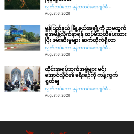
လွတ်လပ်သော မွန်သတင်းအေဂျင်စီ
-
August 6, 2026
မွန်ပြည်နယ် မြို့နယ်အချို့ကို ညမထွက်
ရအမိန့်လိုက်နာရန် ထပ်မံသတိပေးထား
ပြီး ဖမ်းဆီးမှုများ ဆက်တိုက်ရှိလာ
လွတ်လပ်သော မွန်သတင်းအေဂျင်စီ
-
August 6, 2026
ထိုင်းအရပ်ဘက်အဖွဲ့များ မင်း
အောင်လှိုင်၏ ခရီးစဉ်ကို ကန့်ကွက်
ရှုတ်ချ
လွတ်လပ်သော မွန်သတင်းအေဂျင်စီ
-
August 6, 2026