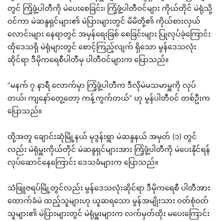
တွင် ကြံ့ဖွံ့ပါတီကို မဲပေးစေခြင်း၊ ကြံ့ဖွံ့ပါတီဝင်များ ကိုယ်တိုင် မဲရုံသို့
ဝင်ကာ မဲဆန္ဒရှင်များ၏ မဲပြားများတွင် မိမိတို့၏ ကိုယ်စားလှယ်
လောင်းများ နေရာတွင် အမှန်ရေးခြစ် စေခြင်းများ ပြုလုပ်ခဲ့ကြောင်း
ထိုဒေသရှိ မဲရုံများတွင် စောင့်ကြည့်လျက် ရှိသော မွန်ဒေသလုံး
ဆိုင်ရာ ဒီမိုကရေစီပါတီမှ ပါတီဝင်များက ပြောသည်။
“မနက် ၇ နာရီ လောက်မှာ ကြံ့ဖွံ့ပါတီက ဒီလိုမဲမသမာမှူကို လုပ်
တယ်၊ ကျနော်တွေ့တော့ ကန့်ကွက်တယ်” ဟု မွန်ပါတီဝင် တစ်ဦးက
ပြောသည်။
ထို့အတူ ချောင်းဆုံမြို့နယ် မုဒွန်းရွာ မဲဆန္ဒနယ် အမှတ် (၁) တွင်
လည်း မဲရုံမှူးကိုယ်တိုင် မဲဆန္ဒရှင်များအား ကြံ့ဖွံ့ပါတီကို မဲပေးနိုင်ရန်
လုပ်ဆောင်နေကြောင်း ဒေသခံများက ပြောသည်။
သံဖြူဇရပ်မြို့တွင်လည်း မွန်ဒေသလုံးဆိုင်ရာ ဒီမိုကရေစီ ပါတီအား
ထောက်ခံမဲ ထည့်သူများဟု ယူဆရသော မွန်အမျိုးသား ဝတ်စုံဝတ်
သူများ၏ မဲပြားများတွင် မဲရုံမှူးများက လက်မှတ်ထိုး မပေးကြောင်း