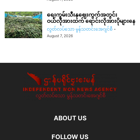
ရေးကွမ်းသီးနုဈေးကွက်အတွင်း
ဝယ်လိုအားထက် ရောင်းလိုအားပိုများနေ
လွတ်လပ်သော မွန်သတင်းအေဂျင်စီ
-
August 7, 2026
ABOUT US
FOLLOW US