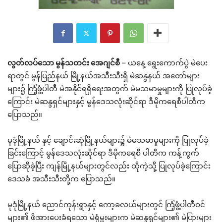
လွတ်လပ်သော မွန်သတင်း အေဂျင်စီ
– ယနေ့ ရွေးကောက်ပွဲ မဲပေး
ရာတွင် မွန်ပြည်နယ် မြို့နယ်အသီးသီးရှိ မဲဆန္ဒနယ် အတော်များ
များ၌ ကြံ့ဖွံ့ပါတီ မဲအနိုင်ရရှိရေးအတွက် မဲမသမာမှုများကို ပြုလုပ်ခဲ့
ကြောင်း မဲဆန္ဒရှင်များနှင့် မွန်ဒေသလုံးဆိုင်ရာ ဒီမိုကရေစီပါတီက
ပြောသည်။
မုဒုံမြို့နယ် နှင့် ချောင်းဆုံမြို့နယ်များ၌ မဲမသမာမှုများကို ပြုလုပ်ခဲ့
ခြင်းကြောင့် မွန်ဒေသလုံးဆိုင်ရာ ဒီမိုကရေစီ ပါတီက ကန့်ကွက်
ပြောဆိုခဲ့ပြီး ကျန်မြို့နယ်များတွင်လည်း ထိုကဲ့သို့ ပြုလုပ်ခဲ့ကြောင်း
ဒေသခံ အသီးသီးတို့က ပြောသည်။
မုဒုံမြို့နယ် ညောင်ကုန်းရွာနှင့် ကော့ခလယ်များတွင် ကြံ့ဖွံ့ပါတီဝင်
များ၏ ဖိအားပေးခံရသော မဲရုံမှူးများက မဲဆန္ဒရှင်များ၏ မဲပြားများ