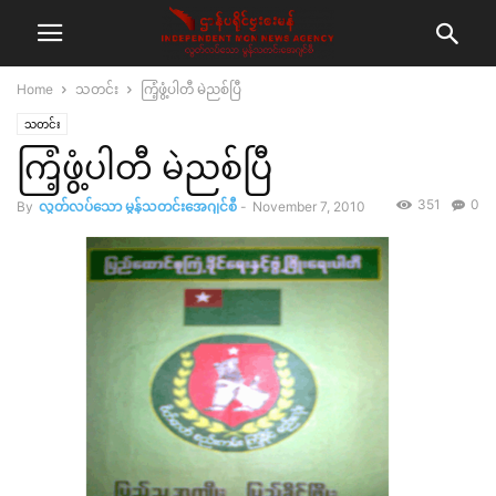
Home
သတင်း
ကြံ့ဖွံ့ပါတီ မဲညစ်ပြီ
သတင်း
ကြံ့ဖွံ့ပါတီ မဲညစ်ပြီ
351
0
By
လွတ်လပ်သော မွန်သတင်းအေဂျင်စီ
-
November 7, 2010