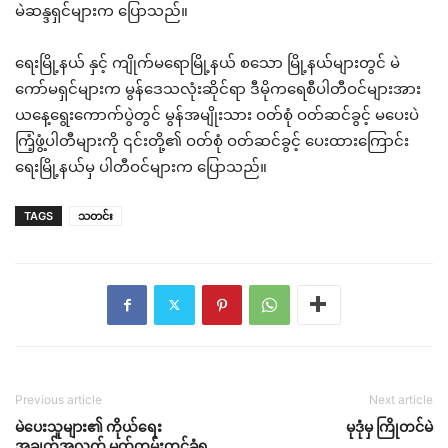
မဲဆန္ဒရှင်များက ပြောသည်။
ရေးမြို့နယ် နှင့် ကျိုက်မရောမြို့နယ် စသော မြို့နယ်များတွင် မဲ
ကော်မရှင်များက မွန်ဒေသလုံးဆိုင်ရာ ဒီမိုကရေစီပါတီဝင်များအား
ယနေ့ရွေးကောက်ပွဲတွင် မွန်အမျိုးသား ဝတ်စုံ ဝတ်ဆင်ခွင့် မပေးပဲ
ကြံ့ဖွံ့ပါတီများကို ၎င်းတို့၏ ဝတ်စုံ ဝတ်ဆင်ခွင့် ပေးထားကြောင်း
ရေးမြို့နယ်မှ ပါတီဝင်များက ပြောသည်။
TAGS
သတင်း
Previous article
Next article
မဲပေးသူများ၏ ကိုယ်ရေး
မုဒုံမှ ကြိုတင်မဲ
အချက်အလက် မှတ်တမ်းတင်ခံရ