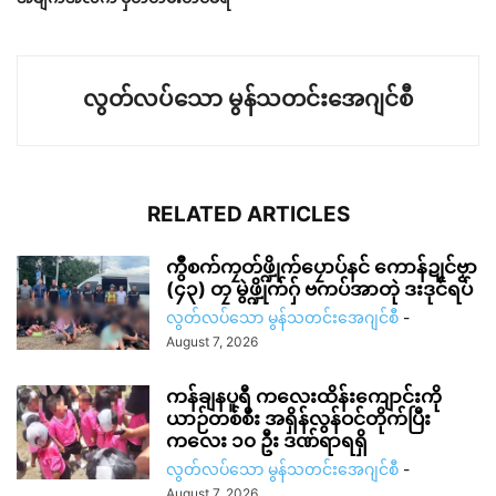
လွတ်လပ်သော မွန်သတင်းအေဂျင်စီ
RELATED ARTICLES
ကွဳစက်ကၠတ်ဖ္ဍိုက်ပၠောပ်နင် ကောန်ဍုင်ဗၟာ
(၄၃) တၠ မွဲဖ္ဍိုက်ဂှ် ဗကပ်အာတုဲ ဒးဒုင်ရပ်
လွတ်လပ်သော မွန်သတင်းအေဂျင်စီ
-
August 7, 2026
ကန်ချနပူရီ ကလေးထိန်းကျောင်းကို
ယာဉ်တစ်စီး အရှိန်လွန်ဝင်တိုက်ပြီး
ကလေး ၁၀ ဦး ဒဏ်ရာရရှိ
လွတ်လပ်သော မွန်သတင်းအေဂျင်စီ
-
August 7, 2026