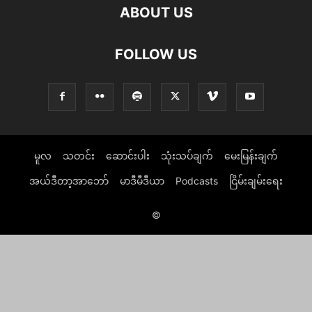
ABOUT US
FOLLOW US
မူလ
သတင်း
ဆောင်းပါး
သုံးသပ်ချက်
မေးမြန်းချက်
အယ်ဒီတာ့အာဘော်
မာဒီမီဒီယာ
Podcasts
ငြိမ်းချမ်းရေး
©