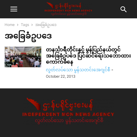
Home
Tags
အခြေခံဥပဒေ
အခြေခံဥပဒေ
တနင်္သာရီတိုင်းနှင့် မွန်ပြည်နယ်တွင်
အခြေခံဥပဒေ ပြင်ဆင်ရေးသဘောထား
ကောက်ခံနေ
လွတ်လပ်သော မွန်သတင်းအေဂျင်စီ
-
October 22, 2013