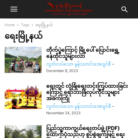
Home
Tags
ရေးမြို့နယ်
ရေးမြို့နယ်
တိုက်ပွဲကြောင့် မြို့ပေါ် ပြောင်းရွှေ့
နေထိုင်သူများလာ
လွတ်လပ်သော မွန်သတင်းအေဂျင်စီ
-
December 8, 2023
ရေးတွင် လုံခြုံရေးတင်းကြပ်ထားခြင်း
ကြောင့် ရော်ဘာခြံလုပ်ကိုင်သူများ
အခက်ကြုံ
လွတ်လပ်သော မွန်သတင်းအေဂျင်စီ
-
November 24, 2023
ပြည်သူ့ကာကွယ်ရေးတပ်ဖွဲ့ (PDF)
ထောက်ပံ့သည်ဟု စွပ်စွဲချက်ဖြင့် ရေး