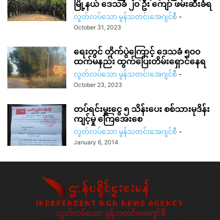
မြို့နယ် ဒေသခံ ၂၀ ဦး ကျော် ဖမ်းဆီးခံရ
လွတ်လပ်သော မွန်သတင်းအေဂျင်စီ
-
October 31, 2023
ရေးတွင် တိုက်ပွဲကြောင့် ဒေသခံ ၅၀၀
ထက်မနည်း ထွက်ပြေးတိမ်းရှောင်နေရ
လွတ်လပ်သော မွန်သတင်းအေဂျင်စီ
-
October 23, 2023
တပ်ရင်းမှူးငွေ ၅ သိန်းပေး စစ်သားမုဒိန်း
ကျင့်မှု ကြေအေးစေ
လွတ်လပ်သော မွန်သတင်းအေဂျင်စီ
-
January 6, 2014