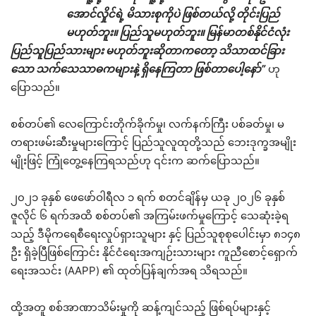
အောင်လှိုင်ရဲ့ မိသားစုကိုပဲ ဖြစ်တယ်လို့ တိုင်းပြည်
မဟုတ်ဘူး။ ပြည်သူမဟုတ်ဘူး။ မြန်မာတစ်နိုင်ငံလုံး
ပြည်သူပြည်သားများ မဟုတ်ဘူးဆိုတာကတော့ သိသာထင်ခြား
သော သက်သေသာဓကများနဲ့ ရှိနေကြတာ ဖြစ်တာပေါ့နော်”
ဟု
ပြောသည်။
စစ်တပ်၏ လေကြောင်းတိုက်ခိုက်မှု၊ လက်နက်ကြီး ပစ်ခတ်မှု၊ မ
တရားဖမ်းဆီးမှုများကြောင့် ပြည်သူလူထုတို့သည် ဘေးဒုက္ခအမျိုး
မျိုးဖြင့် ကြုံတွေ့နေကြရသည်ဟု ၎င်းက ဆက်ပြောသည်။
၂၀၂၁ ခုနှစ် ဖေဖော်ဝါရီလ ၁ ရက် စတင်ချိန်မှ ယခု ၂၀၂၆ ခုနှစ်
ဇူလိုင် ၆ ရက်အထိ စစ်တပ်၏ အကြမ်းဖက်မှုကြောင့် သေဆုံးခဲ့ရ
သည့် ဒီမိုကရေစီရေးလှုပ်ရှားသူများ နှင့် ပြည်သူစုစုပေါင်းမှာ ၈၁၄၈
ဦး ရှိခဲ့ပြီဖြစ်ကြောင်း နိုင်ငံရေးအကျဉ်းသားများ ကူညီစောင့်ရှောက်
ရေးအသင်း (AAPP) ၏ ထုတ်ပြန်ချက်အရ သိရသည်။
ထို့အတူ စစ်အာဏာသိမ်းမှုကို ဆန့်ကျင်သည့် ဖြစ်ရပ်များနှင့်