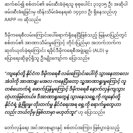
ဆက်စပ်၍ စစ်တပ်၏ ဖမ်းဆီးခံခဲ့ရသူ စုစုပေါင်း ၃၁၃၁၅ ဦး အဆိုပါ
ဖမ်းဆီးခံရခြင်းမှ ထိန်းသိမ်းခံနေရဆဲ ၁၄၄၀၁ ဦး ရှိနေသည်ဟု
AAPP က ဆိုသည်။
ဒီမိုကရေစီလမ်းကြောင်းပေါ်ရောက်ရှိနေပြီဖြစ်သည့် မြန်မာပြည်တွင်
စစ်တပ်၏ အာဏာသိမ်းမှုကြောင့် တိုင်းပြည်မှာ အဘက်ဘက်က
ဆုတ်ယုတ်ခဲ့ရကြောင်း ရခိုင်ဒီမိုကရေစီအဖွဲ့ချုပ် (ALD) မှ
ပြောရေးဆိုခွင့်ရှိသူ ဦးမျိုးကျော်က ပြောသည်။
“ကျနော်တို့ နိုင်ငံက ဒီမိုကရေစီ လမ်းကြောင်းပေါ်ကို သွားနေတာလေ၊
အဲဒါကို အာဏာရူး မအလ ကနေပြီးတော့ သူ့အာဏာရူးမှုကြောင့် လူ
တစ်ယောက်ရဲ့ ဖောက်ပြန်မှုကြောင့် ဒီမိုကရေစီ နောက်လှန်ကျသွား
တဲ့ဟာဖြစ်တယ်။ ဒီအာဏာရူးတွေနဲ့ သွားနေသရွေ့ကို ကျနော်တို့
နိုင်ငံရဲ့ ဖွံ့ဖြိုးမှု၊ တိုးတက်မှု နိုင်ငံရေးအရ ရှေ့ကို ရောက်မှုတွေဟာ
လည်း ဘယ်လိုမှ ဖြစ်လာမှာ မဟုတ်ဘူး”
ဟု ပြောသည်။
တော်လှန်ရေး အင်အားစုများနှင့် စစ်တပ်အကြား ဖြစ်ပွားခဲ့သည့်