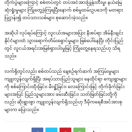
တိုက်ပွဲများကြောင့် စစ်တပ်တွင် တပ်အင်အားပြုန်းတီးမှု၊ နယ်မြေ
ဆုံးရှုံးမှုများ ကြုံတွေ့ခဲ့ကြရပြီးနောက် စစ်မှုထမ်းဥပဒေကို မတရား
ပြဌာန်း၍ တပ်သားသစ်များ စုဆောင်းခဲ့သည်။
အဆိုပါ လုပ်ရပ်ကြောင့် လူငယ်အများအပြား နီးစပ်ရာ အိမ်နီးချင်း
နိုင်ငံများထံ သွားရောက်တိမ်းရှောင်မှုများ ဖြစ်ပေါ်နေပြီး တိုင်းပြည်
တွင် လူငယ်အရင်းအမြစ်ရှားပါးမှုဖြင့် ကြုံတွေ့နေရသည်ဟု သိရ
သည်။
လက်ရှိတွင်လည်း စစ်တပ်သည် နေ့စဉ်ရက်ဆက် အကြမ်းမှုများ
ကျူးလွန်လျက်ရှိပြီး အရပ်သားပြည်သူများ နေထိုင်ရာ ကျေးရွာများ
ကို စစ်ကြောင်းထိုးခြင်း၊ မီးရှို့ခြင်း၊ လေကြောင်းဖြင့် တိုက်ခိုက်ခြင်း
များအပြင် ပြည်သူများအား ဖမ်းဆီးခြင်း၊ သတ်ဖြတ်ခြင်းတို့ကို
လည်း ဆိုးရွားစွာ ကျူးလွန်လျက်ရှိသည်ဟု ဒီမိုကရေစီအင်အားစု
များက ပြောသည်။