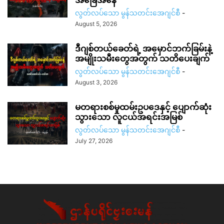
လွတ်လပ်သော မွန်သတင်းအေဂျင်စီ
-
August 5, 2026
ဒီဂျစ်တယ်ခေတ်ရဲ့ အမှောင်ဘက်ခြမ်းနဲ့
အမျိုးသမီးတွေအတွက် သတိပေးချက်
လွတ်လပ်သော မွန်သတင်းအေဂျင်စီ
-
August 3, 2026
မတရားစစ်မှုထမ်းဥပဒေနှင့် ပျောက်ဆုံး
သွားသော လူငယ်အရင်းအမြစ်
လွတ်လပ်သော မွန်သတင်းအေဂျင်စီ
-
July 27, 2026