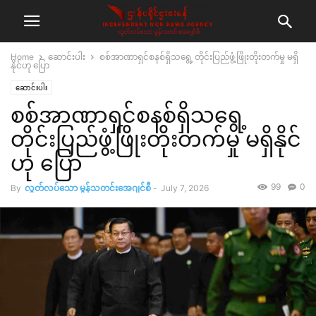
Home
ဆောင်းပါး
စစ်အာဏာရှင်စနစ်ရှိသရွေ့ တိုင်းပြည်ဖွံ့ဖြိုးတိုးတက်မှု မရှိ
နိုင်ဟု ပြော
ဆောင်းပါး
စစ်အာဏာရှင်စနစ်ရှိသရွေ့
တိုင်းပြည်ဖွံ့ဖြိုးတိုးတက်မှု မရှိနိုင်
ဟု ပြော
99
0
By
လွတ်လပ်သော မွန်သတင်းအေဂျင်စီ
-
July 7, 2026