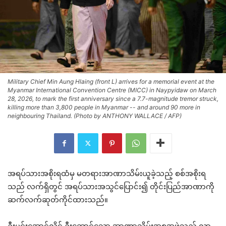
Military Chief Min Aung Hlaing (front L) arrives for a memorial event at the
Myanmar International Convention Centre (MICC) in Naypyidaw on March
28, 2026, to mark the first anniversary since a 7.7-magnitude tremor struck,
killing more than 3,800 people in Myanmar -- and around 90 more in
neighbouring Thailand. (Photo by ANTHONY WALLACE / AFP)
အရပ်သားအစိုးရထံမှ မတရားအာဏာသိမ်းယူခဲ့သည့် စစ်အစိုးရ
သည် လက်ရှိတွင် အရပ်သားအသွင်ပြောင်း၍ တိုင်းပြည်အာဏာကို
ဆက်လက်ဆုတ်ကိုင်ထားသည်။
ဦးမင်းအောင်လှိုင် ဦးဆောင်သော အာဏာသိမ်းအစုအဖွဲ့သည် လာ