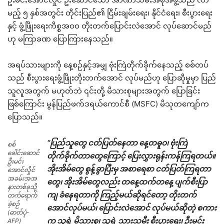
မည့် ၅ နှစ်အတွင်း တိုင်းပြည်၏ ငြိမ်းချမ်းရေး၊ နိုင်ငံရေး၊ စီးပွားရေး
နှင့် ဖွံ့ဖြိုးရေးကိစ္စအဝဝ တိုးတက်ပြောင်းလဲအောင် လုပ်ဆောင်မည်
ဟု မကြာခဏ ပြောကြားနေသည်။
အရပ်သားများကို နေ့စဉ်နှင့်အမျှ ဗုံးကြဲတိုက်ခိုက်နေသည့် စစ်တပ်
သည် စီးပွားရေးဖွံ့ဖြိုးတိုးတက်အောင် လုပ်မည်ဟု ပြောဆိုမှုမှာ ပြည်
သူလူအတွက် မဟုတ်ဘဲ ၎င်းတို့ မိသားစုများအတွက် ပြောခြင်း
ဖြစ်ကြောင်း မွန်ပြည်ဖက်ဒရယ်ကောင်စီ (MSFC) မိသုတကျော်က
ပြောသည်။
“ပြည်သူတွေ ငတ်ပြတ်နေတာ နေ့တဓူဝ၊ ဗုံးကြဲ
စစ်
ခေါင်းဆောင်
တိုက်ခိုက်တာတွေကြောင့် ပြေးလွှားရုန်းကန်ကြရတယ်။
ဦးမင်း
အိုးအိမ်တွေ စွန့်ခွာပြီးမှ အစာရေစာ ငတ်ပြတ်ကြရတာ
အောင်လှိုင်
အခမ်းအအ
တွေ၊ အိုးအိမ်တွေလည်း တနေ့ထက်တနေ့ ပျက်စီးပြာ
နားတစ်ခုသို့
ကျ ခံနေရတာကို ကြည့်မယ်ဆိုရင်တော့ တိုးတက်
တက်ရောက်
ခဲ့စဉ်
အောင်လုပ်မယ်၊ ပြောင်းလဲအောင် လုပ်မယ်ဆိုတဲ့ စကား
(ဓာတ်ပုံ-
က သူ့ရဲ့ မိသားစု၊ သူ့ရဲ့ သားသမီး စီးပွားရေး၊ ဦးမင်း
AFP)