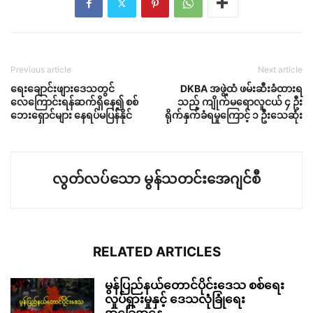
Previous article
Next article
ရေးချောင်းဖျားဒေသတွင်
DKBA အဖွဲ့ထံ ဖမ်းဆီးခံထားရ
လေကြောင်းရန်ဆက်ရှိနေ၍ စစ်
သည့် ကျိုက်မရောလူငယ် ၄ ဦး
ဘေးရှောင်များ နေရပ်မပြန်နိုင်
ရိုက်နှက်ခံရမှုကြောင့် ၁ ဦးသေဆုံး
လွတ်လပ်သော မွန်သတင်းအေဂျင်စီ
RELATED ARTICLES
မွန်ပြည်နယ်တောင်ပိုင်းဒေသ စစ်ရေး
လှုပ်ရှားမှုနှင့် ဒေသလုံခြုံရေး
အခြေအနေ