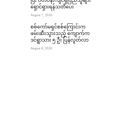
ပြီး ပတ်ဝန်းကျင်ရှိပြည်သူများ
ရှောင်ရှားရန်သတိပေး
August 7, 2026
စစ်ကော်မရှင်စစ်ကြောင်းက
ဖမ်းဆီးသွားသည့် ကျောက်က
ဒင်ရွာသား ၅ ဦး ပြန်လွတ်လာ
August 6, 2026