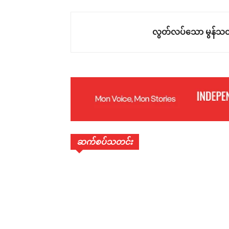
လွတ်လပ်သော မွန်သတ
ဆက်စပ်သတင်း