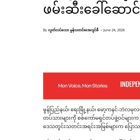
ဖမ်းဆီးခေါ်ဆောင
-
လွတ်လပ်သော မွန်သတင်းအေဂျင်စီ
June 24, 2026
By
Facebook
X
Pinterest
မွန်ပြည်နယ်၊ ရေးမြို့နယ်၊ မော့ကနင်-ဘဲလမုလမ်း
တပ်သားများကို စစ်ကော်မရှင်တပ်ဖွဲ့ဝင်များက 
ဒေသတွင်းသတင်းအရင်းအမြစ်များက ပြောသ