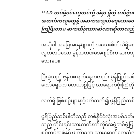
“ AD တပ်ဖွဲ့ဝင်တွေထင်လို့ အဲမှာ ရှိတဲ့ တပ်ဖ
အထက်ကလူတွေနဲ့ အဆက်အသွယ်မရသေးတော့ 
ကြပြီးလား၊ ဆက်ထိန်းထားဆဲလားဆိုတာလည်း စ
အဆိုပါ အခြေအနေများကို အသေးစိတ်သိရှိစေရန
လွတ်လပ်သော မွန်သတင်းအေဂျင်စီက ဆက်သွယ်
သေးပေ။
ပြီးခဲ့သည့် ဇွန် ၁၈ ရက်နေ့ကလည်း မွန်ပြည်သ
ကော်မရှင်က လေယာဉ်ဖြင့် လာရောက်ဗုံးကြဲတို
လက်ရှိ ဖြစ်စဉ်များနှင့်ပတ်သက်၍ မွန်ပြည်သစ်
မွန်ပြည်သစ်ပါတီသည် တစ်နိုင်ငံလုံးအပစ်ခ
သည့် တိုင်းရင်းသားလက်နက်ကိုင်အဖွဲ့တစ်ဖွဲ့ဖြ
စစ်တပ်အဖွဲ့နှင့် မကြာခဏ သွားရောက်တွေ့ဆု