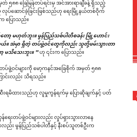
တ် ၅၈၈ ခြေမြန်တပ်ရင်းမှ အင်အားရာချီခန့် ရှိသည့်
လုပ်ဆောင်ခဲ့ခြင်းဖြစ်သည်ဟု ရေးမြို့နယ်တစ်ဝိုက်
ဦးက ပြောသည်။
ာ့ မဟုတ်ဘူး။ မွန်ပြည်သစ်ပါတီစခန်း မြို့ဟောင်း
။ အဲမှာ ရှိတဲ့ တပ်ဖွဲ့ဝင်တွေကိုလည်း သူတို့ဖမ်းသွားတာ
ာ့ မသိသေးဘူး။ ”
ဟု ၎င်းက ပြောသည်။
ပ်ဖွဲ့ဝင်များကို မော့ကနင်အခြေစိုက် အမှတ် ၅၈၈
ကြောင်းလည်း သိရသည်။
ရမိထားသည်ဟု လူမှုကွန်ရက်မှ ပြောဆိုချက်နှင့် ပတ်
ှန်ရေးတပ်ဖွဲ့ဝင်များလည်း လှုပ်ရှားသွားလာနေ
်းလည်း မွန်ပြည်သစ်ပါတီနှင့် နီးစပ်သူတစ်ဦးက