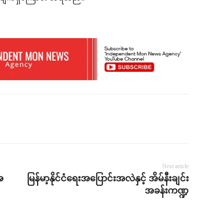
Next article
အ
မြန်မာ့နိုင်ငံရေးအပြောင်းအလဲနှင့် အိမ်နီးချင်း
အခန်းကဏ္ဍ