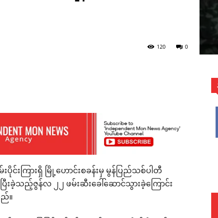
်
120
0
WhatsApp
ပိုင်းကြားရှိ မြို့ဟောင်းစခန်းမှ မွန်ပြည်သစ်ပါတီ
ပြီးခဲ့သည့်ဇွန်လ ၂၂ ဖမ်းဆီးခေါ်ဆောင်သွားခဲ့ကြောင်း
ည်။