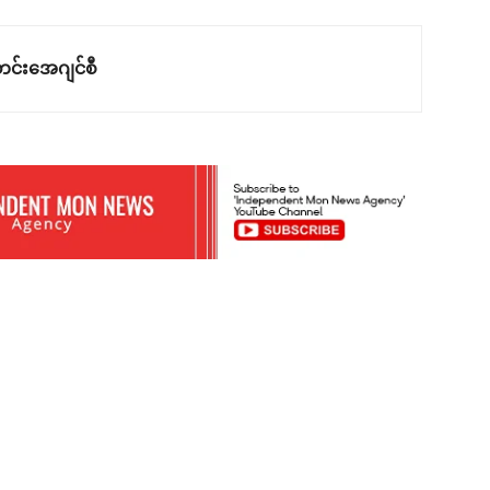
င်းအေဂျင်စီ