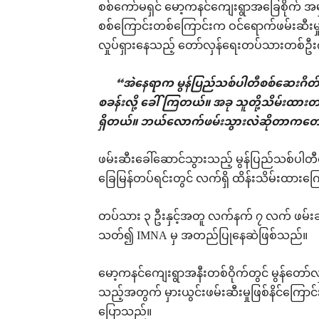
စစ်ကော်မရှင် မော့ကနင်ကျေးရွာအခြေစိုက် အမှ
စစ်ကြောင်းတစ်ကြောင်းက ဝင်ရောက်ဖမ်းဆီးမှု 
လှုပ်ရှားနေသည့် တော်လှန်ရေးတပ်သားတစ်
“အဲနေရာက မွန်ပြည်သစ်ပါတီစစ်ဆေးဂိတ်တေ
စခန်းလို့ ခေါ်ကြတယ်။ အခု သူတို့သိမ်းထားတယ်
ရှိတယ်။ ဘယ်လောက်ဖမ်းသွားလဲဆိုတာကတေ
ဖမ်းဆီးခေါ်ဆောင်သွားသည့် မွန်ပြည်သစ်ပါတီတ
ခြေမြန်တပ်ရင်းတွင် လက်ရှိ ထိန်းသိမ်းထား
တပ်သား ၃ ဦးနှင့်အတူ လက်နက် ၇ လက် ဖမ်းဆီး
သတ်၍ IMNA မှ အတည်ပြုနေဆဲဖြစ်သည်။
မော့ကနင်ကျေးရွာအနီးတစ်ဝိုက်တွင် မွန်တော်လ
သည့်အတွက် မှားယွင်းဖမ်းဆီးမှုဖြစ်နိင်ကြောင
ပြောသည်။