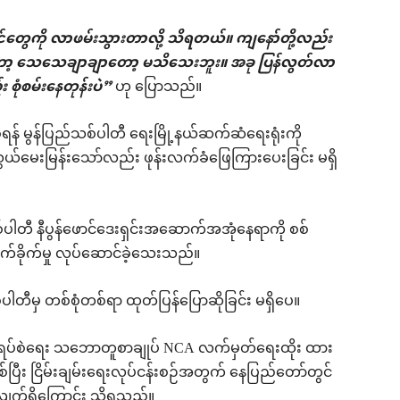
ွဲ့ဝင်တွေကို လာဖမ်းသွားတာလို့ သိရတယ်။ ကျနော်တို့လည်း
သေသေချာချာတော့ မသိသေးဘူး။ အခု ပြန်လွတ်လာ
ုံစမ်းနေတုန်းပဲ”
ဟု ပြောသည်။
် မွန်ပြည်သစ်ပါတီ ရေးမြို့နယ်ဆက်ဆံရေးရုံးကို
မေးမြန်းသော်လည်း ဖုန်းလက်ခံဖြေကြားပေးခြင်း မရှိ
စ်ပါတီ နီပွန်ဖောင်ဒေးရှင်းအဆောက်အအုံနေရာကို စစ်
က်ခိုက်မှု လုပ်ဆောင်ခဲ့သေးသည်။
ပါတီမှ တစ်စုံတစ်ရာ ထုတ်ပြန်ပြောဆိုခြင်း မရှိပေ။
တ်ရပ်စဲရေး သဘောတူစာချုပ် NCA လက်မှတ်ရေးထိုး ထား
စ်ပြီး ငြိမ်းချမ်းရေးလုပ်ငန်းစဉ်အတွက် နေပြည်တော်တွင်
ံလျက်ရှိကြောင်း သိရသည်။