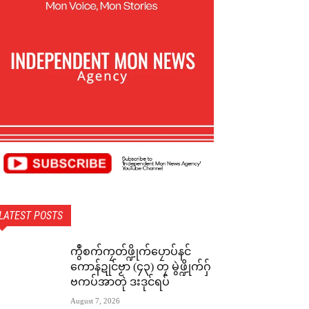
LATEST POSTS
ကွဳစက်ကၠတ်ဖ္ဍိုက်ပၠောပ်နင်
ကောန်ဍုင်ဗၟာ (၄၃) တၠ မွဲဖ္ဍိုက်ဂှ်
ဗကပ်အာတုဲ ဒးဒုင်ရပ်
August 7, 2026