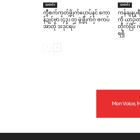
သတင်း
သတင်း
ကွဳစက်ကၠတ်ဖ္ဍိုက်ပၠောပ်နင် ကော
ကန်ချနပူ
န်ဍုင်ဗၟာ (၄၃) တၠ မွဲဖ္ဍိုက်ဂှ် ဗကပ်
ကို ယာဉ်တစ
အာတုဲ ဒးဒုင်ရပ်
တိုက်ပြီ
ရရှိ