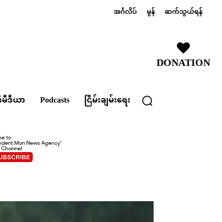
အင်္ဂလိပ်
မွန်
ဆက်သွယ်ရန်
DONATION
ီမီဒီယာ
Podcasts
ငြိမ်းချမ်းရေး