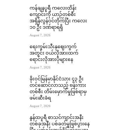
ကန်ချနပူရီ ကလေးထိန်း
ကျောင်းကို ယာဉ်တစ်စီး
အရှိန်လွန်ဝင်တိုက်ပြီး ကလေး
၁၀ ဦး ဒဏ်ရာရရှိ
August 7, 2026
ရေးကွမ်းသီးနုဈေးကွက်
အတွင်း ဝယ်လိုအားထက်
ရောင်းလိုအားပိုများနေ
August 7, 2026
ခိုးဝင်မြန်မာနိုင်ငံသား ၄၃ ဦး
တင်ဆောင်လာသည့် ဗန်းကား
တစ်စီး တိမ်းမှောက်မှုဖြစ်ရာမှ
ဖမ်းဆီးခံရ
August 7, 2026
နွန်ထပူရီ စာသင်ကျာင်းအနီး
တစ်ခုအနီး ပစ်ခတ်မှုဖြစ်ပွားနေ