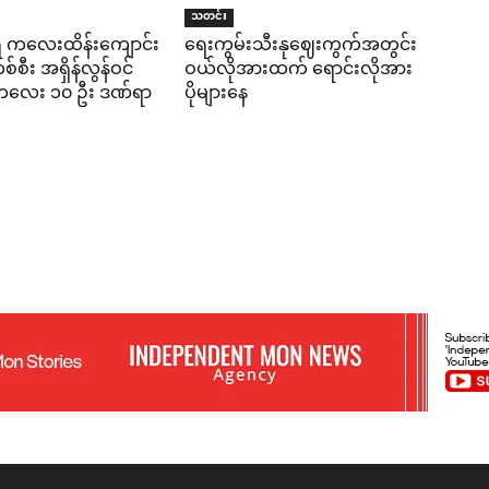
သတင်း
ရီ ကလေးထိန်းကျောင်း
ရေးကွမ်းသီးနုဈေးကွက်အတွင်း
်စီး အရှိန်လွန်ဝင်
ဝယ်လိုအားထက် ရောင်းလိုအား
း ကလေး ၁၀ ဦး ဒဏ်ရာ
ပိုများနေ