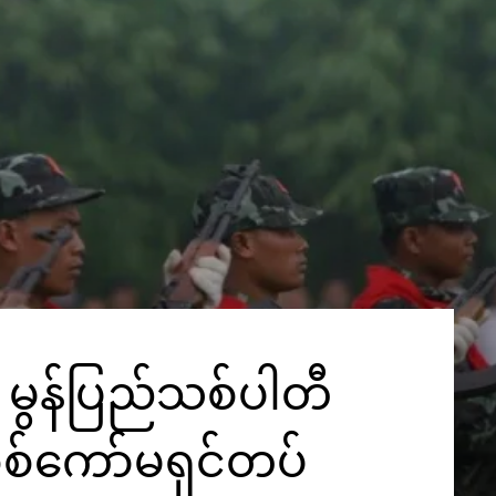
ှိ မွန်ပြည်သစ်ပါတီ
 စစ်ကော်မရှင်တပ်