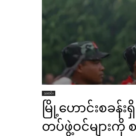
သတင်း
မြို့ဟောင်းစခန်းရ
တပ်ဖွဲ့ဝင်များကို