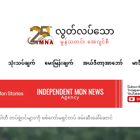
လွတ်လပ်သော
မွန်သတင်း အေဂျင်စီ
သုံးသပ်ချက်
မေးမြန်းချက်
အယ်ဒီတာ့အာဘော်
မာဒ
်ပါတီ တပ်ဖွဲ့ဝင်များကို စစ်ကော်မရှင်တပ် ဖမ်းဆီးခေါ်ဆောင်