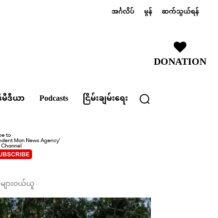
အင်္ဂလိပ်
မွန်
ဆက်သွယ်ရန်
DONATION
ီမီဒီယာ
Podcasts
ငြိမ်းချမ်းရေး
က်များဝယ်ယူ