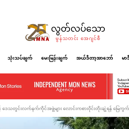
လွတ်လပ်သော
မွန်သတင်း အေဂျင်စီ
သုံးသပ်ချက်
မေးမြန်းချက်
အယ်ဒီတာ့အာဘော်
မာဒ
င့် ဒေသတွင်းလက်နက်ကိုင်အဖွဲ့များ လောင်းကစားဝိုင်းတိုးချဲ့ရန် မြေကွ