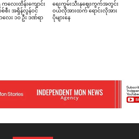
ရီ ကလေးထိန်းကျောင်း
ရေးကွမ်းသီးနုဈေးကွက်အတွင်း
်စီး အရှိန်လွန်ဝင်
ဝယ်လိုအားထက် ရောင်းလိုအား
း ကလေး ၁၀ ဦး ဒဏ်ရာ
ပိုများနေ