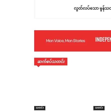
လွတ်လပ်သော မွန်သတ
ဆက်စပ်သတင်း
သတင်း
သတင်း