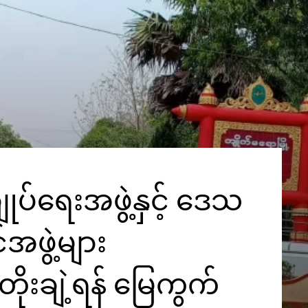
ုပ်ရေးအဖွဲ့နှင့် ဒေသ
အဖွဲ့များ
ိုးချဲ့ရန် မြေကွက်