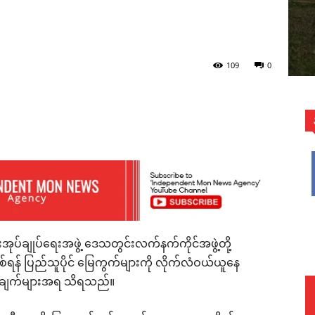
109
0
WhatsApp
အုပ်ချုပ်ရေးအဖွဲ့ ဒေသတွင်းလက်နက်ကိုင်အဖွဲ့တို့
်လှစ်ရန် ပြည်သူပိုင် မြေကွက်များကို လိုက်လံဝယ်ယူနေ
းချက်များအရ သိရသည်။