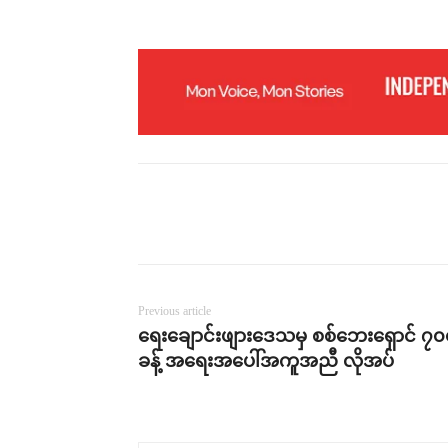
Previous article
ရေးချောင်းဖျားဒေသမှ စစ်ဘေးရှောင် ၇
ခန့် အရေးအပေါ်အကူအညီ လိုအပ်