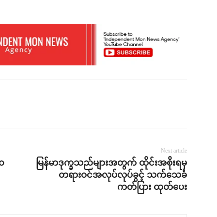
Next article
၀၀
မြန်မာဒုက္ခသည်များအတွက် ထိုင်းအစိုးရမှ
တရားဝင်အလုပ်လုပ်ခွင့် သက်သေခံ
ကတ်ပြား ထုတ်ပေး