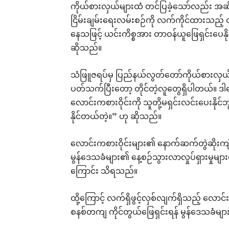
ကိုယ်စားလှယ်များထံ တင်ပြခဲ့သော်လည်း အဆိုပ
ငြိမ်းချမ်းရေးလမ်းစဉ်ကို လက်ကိုင်ထားသည့် 
နေသဖြင့် ယင်းကိစ္စအား တာဝန်ယူဖြေရှင်းပေနိ
ဆိုသည်။
သံဖြူဇရပ်မှ ပြည်နယ်လွတ်တော်ကိုယ်စားလှယ်နှ
ပတ်သက်ပြီးတော့ တိုင်တဲ့လူတွေရှိပါတယ်။ 
လောင်းကစားဝိုင်းကို သူတို့မရှင်းလင်းပေးနိ
နိုင်တယ်တဲ့။” ဟု ဆိုသည်။
လောင်းကစားဝိုင်းများ၏ နောက်ဆက်တွဲဆိုးကျိုးအ
မွန်ဒေသခံများ၏ နေ့စဉ်သွားလာလှုပ်ရှားမှုများ
ကြောင်း သိရသည်။
ထို့ကြောင့် လက်ရှိဖွင့်လှစ်လျက်ရှိသည့် လောင
စနစ်တကျ ကိုင်တွယ်ဖြေရှင်းရန် မွန်ဒေသခံ