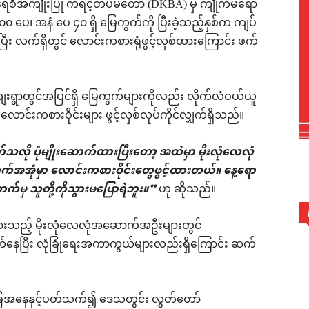
ကရေစီအကျိုးပြု ကရင့်တပ်မတော် (DKBA) မှ ကျိုက်မရော
 ပေ၊ အနံ ပေ ၄၀ ရှိ မြေကွက်ကို ပြီးခဲ့သည့်နှစ်က ကျပ်
့ပြီး လက်ရှိတွင် လောင်းကစားရုံဖွင့်လှစ်ထားကြောင်း ဖက်
းရွာတွင်အပြင်ရှိ မြေကွက်များကိုလည်း လိုက်လံဝယ်ယူ
်းကစားဝိုင်းများ ဖွင့်လှစ်လုပ်ကိုင်လျှက်ရှိသည်။
ု ပုံမျိုးဆောက်ထားပြီးတော့ အထဲမှာ မိုးလုံလေလုံ
ုံမှာ လောင်းကစားဝိုင်းတွေဖွင့်ထားတယ်။ နေ့ရော
်မှ သူတို့ကိုသွားမပြောရဲဘူး။”
ဟု ဆိုသည်။
းသည့် မိုးလုံလေလုံအဆောက်အဦးများတွင်
နေပြီး လုံခြုံရေးအကာကွယ်များလည်းရှိကြောင်း ဆက်
ခြေအနေနှင့်ပတ်သက်၍ ဒေသတွင်း လွှတ်တော်