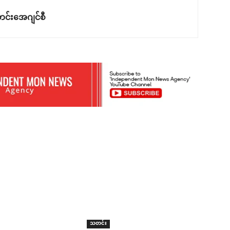
င်းအေဂျင်စီ
သတင်း