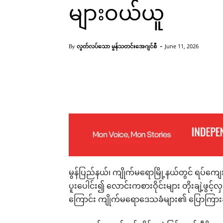
များဝယ်ယူ
-
လွတ်လပ်သော မွန်သတင်းအေဂျင်စီ
June 11, 2026
By
Facebook
X
Pinterest
မွန်ပြည်နယ်၊ ကျိုက်မရောမြို့နယ်တွင် ရပ်ကျေး
ပူးပေါင်း၍ လောင်းကစားဝိုင်းများ တိုးချဲ့ဖွင့
ကြောင်း ကျိုက်မရောဒေသခံများ၏ ပြောကြာ