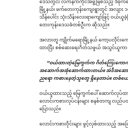
ဒေသတွင်း လက်နက်ကိုင်အဖွဲ့ဖြစ်သည့် ဒီမို
မြို့နယ်၊ ဖက်တေးကုန်းကျေးရွာတွင် အလျား ၁၀၀
သိန်ပေါင်း သုံးသိန်းလေးရာကျော်ဖြင့် ဝယ်ယူခဲ
တေးကုန်းဒေသခံတစ်ဦးက ဆိုသည်။
အလားတူ ကျိုက်မရောမြို့နယ် ကော့ပလိုင်းကျေ
ထားပြီး စစ်ဆေးရေးဂိတ်သဖွယ် အသွင်ယူကာ လောင
“ဝယ်ထားတဲ့မြေကွက်က ဂိတ်ကြေးကောက်သလိ
အဆောက်အအုံဆောက်ထားတယ်။ အဲဒီအဆောက်အအ
ညရော ကစားနေတဲ့သူတွေ ရှိနေတာပဲ။ တစ်ယောက
ဝယ်ယူထားသည့် မြေကွက်ပေါ် ဆောက်လုပ်ထာ
လောင်းကစားလုပ်ငန်းများ စနစ်တကျ လည်ပတ်
ပြောသည်။
လောင်းကစားဝိုင်းများ ဖွင့်လှစ်ထားသည့် အ