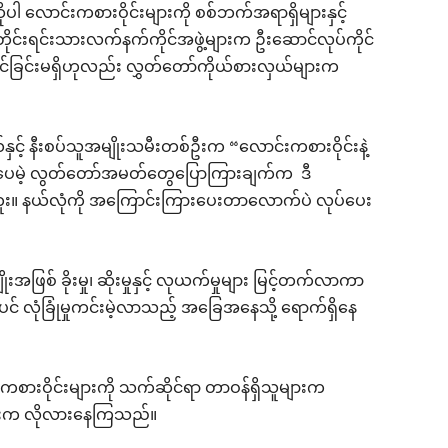
ါ လောင်းကစားဝိုင်းများကို စစ်ဘက်အရာရှိများနှင့်
တိုင်းရင်းသားလက်နက်ကိုင်အဖွဲ့များက ဦးဆောင်လုပ်ကိုင်
ုင်ခြင်းမရှိဟုလည်း လွှတ်တော်ကိုယ်စားလှယ်များက
င့် နီးစပ်သူအမျိုးသမီးတစ်ဦးက “လောင်းကစားဝိုင်းနဲ့
ဒါပေမဲ့ လွတ်တော်အမတ်တွေပြောကြားချက်က ဒီ
ုင်ဘူး။ နယ်လုံကို အကြောင်းကြားပေးတာလောက်ပဲ လုပ်ပေး
ဖြစ် ခိုးမှု၊ ဆိုးမှုနှင့် လုယက်မှုများ မြင့်တက်လာကာ
ပင် လုံခြုံမှုကင်းမဲ့လာသည့် အခြေအနေသို့ ရောက်ရှိနေ
်းကစားဝိုင်းများကို သက်ဆိုင်ရာ တာဝန်ရှိသူများက
များက လိုလားနေကြသည်။