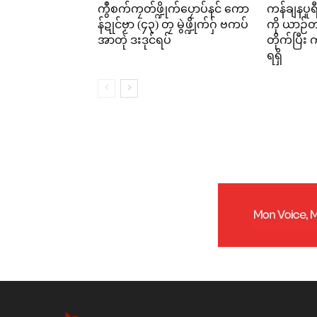
ကွဳစက်ကၠတ်ဖ္ဍိုက်ပၠောပ်နင် ကော
ကန်ချနပူ
န်ဍုင်ဗၟာ (၄၃) တၠ မွဲဖ္ဍိုက်ဂှ် ဗကပ်
ကို ယာဉ်တစ
အာတုဲ ဒးဒုင်ရပ်
တိုက်ပြီ
ရရှိ