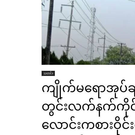
သတင်း
ကျိုက်မရောအုပ်ချ
တွင်းလက်နက်ကိုင်
လောင်းကစားဝိုင်းတ