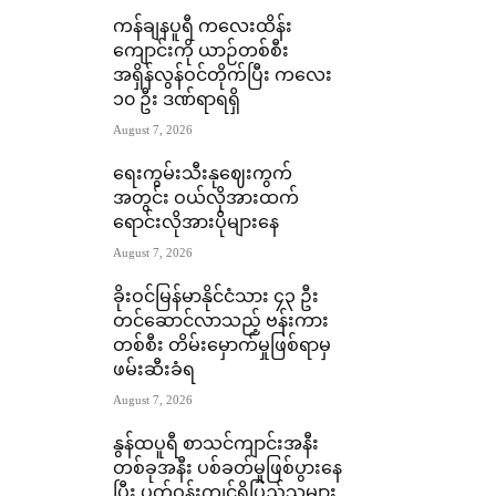
ကန်ချနပူရီ ကလေးထိန်း
ကျောင်းကို ယာဉ်တစ်စီး
အရှိန်လွန်ဝင်တိုက်ပြီး ကလေး
၁၀ ဦး ဒဏ်ရာရရှိ
August 7, 2026
ရေးကွမ်းသီးနုဈေးကွက်
အတွင်း ဝယ်လိုအားထက်
ရောင်းလိုအားပိုများနေ
August 7, 2026
ခိုးဝင်မြန်မာနိုင်ငံသား ၄၃ ဦး
တင်ဆောင်လာသည့် ဗန်းကား
တစ်စီး တိမ်းမှောက်မှုဖြစ်ရာမှ
ဖမ်းဆီးခံရ
August 7, 2026
နွန်ထပူရီ စာသင်ကျာင်းအနီး
တစ်ခုအနီး ပစ်ခတ်မှုဖြစ်ပွားနေ
ပြီး ပတ်ဝန်းကျင်ရှိပြည်သူများ