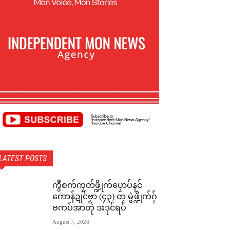
LATEST POSTS
ကွဳစက်ကၠတ်ဖ္ဍိုက်ပၠောပ်နင်
ကောန်ဍုင်ဗၟာ (၄၃) တၠ မွဲဖ္ဍိုက်ဂှ်
ဗကပ်အာတုဲ ဒးဒုင်ရပ်
August 7, 2026