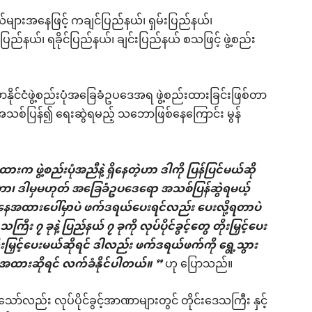
နယ်များအနေဖြင့် ကချင်ပြည်နယ်၊ ရှမ်းပြည်နယ်၊
်နယ်၊ ရခိုင်ပြည်နယ်၊ ချင်းပြည်နယ် စသဖြင့် ဖွဲ့စည်း
ိုင်ငံဖွဲ့စည်းပုံအခြေခံဥပဒေအရ ဖွဲ့စည်းထားခြင်းဖြစ်တာ
 အသစ်ပြန်၍ ရေးဆွဲရမည့် သဘောဖြစ်နေကြောင်း မွန်
 ဖွဲ့စည်းပုံအညီနဲ့ ရှိနေတဲ့ဟာ ဒါကို ပြန်ပြင်မယ်ဆို
ော၊ ဒါမှမဟုတ် အခြေခံဥပဒေရော အသစ်ပြန်ဆွဲရမယ့်
ေအထားပေါ်မှာပဲ ဖက်ဒရယ်ပေးရင်လည်း ပေးလို့ရတာပဲ
ခုနဲ့ ပြည်နယ် ၇ ခုကို လုပ်ပိုင်ခွင့်တွေ တိုးမြှင့်ပေး
ြှင့်ပေးမယ်ဆိုရင် ဒါလည်း ဖက်ဒရယ်ဖက်ကို ရွေ့သွား
နေအထားဆိုရင် လက်ခံနိုင်ပါတယ်။ ”
ဟု ပြောသည်။
်လည်း လုပ်ပိုင်ခွင့်အာဏာများတွင် တိုင်းဒေသကြီး နှင့်