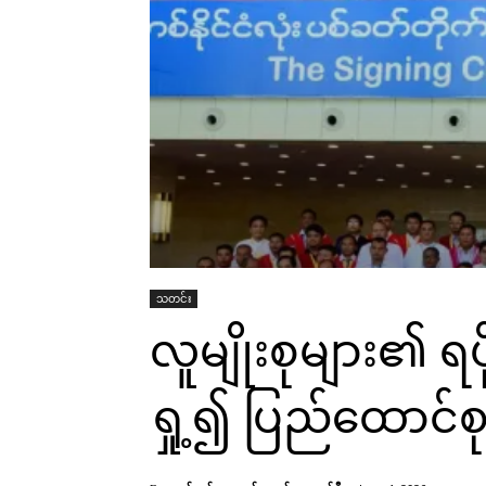
သတင်း
လူမျိုးစုများ၏ ရပိ
ရှု့၍ ပြည်ထောင်