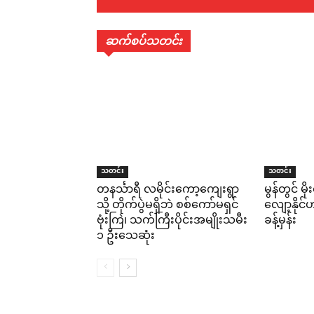
ဆက်စပ်သတင်း
သတင်း
သတင်း
တနင်္သာရီ လမိုင်းကော့ကျေးရွာ
မွန်တွင် မ
သို့ တိုက်ပွဲမရှိဘဲ စစ်ကော်မရှင်
လျော့နိုင
ဗုံးကြဲ၊ သက်ကြီးပိုင်းအမျိုးသမီး
ခန့်မှန်း
၁ ဦးသေဆုံး