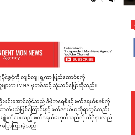
113
0
WhatsApp
ရပိုင်ခွင့်ကို လျစ်လျူရှု့ကာ ပြည်ထောင်စုကို
ူများက IMNA မှတစ်ဆင့် သုံးသပ်ပြောဆိုသည်။
င်းအောင်လှိုင်သည် ဒီမိုကရေစီနှင့် ဖက်ဒရယ်စနစ်ကို
က်မည်ဖြစ်ကြောင်းနှင့် ဖက်ဒရယ်ဟုဆိုရာတွင်လည်း
မျိုးကိုပေးသည့် ဖက်ဒရယ်မဟုတ်သည်ကို သိရှိနားလည်
 ပြောကြားခဲ့သည်။