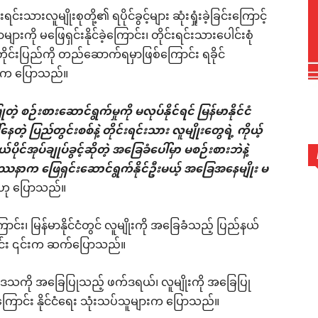
သားလူမျိုးစုတို့၏ ရပိုင်ခွင့်များ ဆုံးရှုံးခဲ့ခြင်းကြောင့်
များကို မဖြေရှင်းနိုင်ခဲ့ကြောင်း၊ တိုင်းရင်းသားပေါင်းစုံ
 တိုင်းပြည်ကို တည်ဆောက်ရမှာဖြစ်ကြောင်း ရခိုင်
းလှက ပြောသည်။
့ စဉ်းစားဆောင်ရွက်မှုကို မလုပ်နိုင်ရင် မြန်မာနိုင်ငံ
ဲ့ ပြည်တွင်းစစ်နဲ့ တိုင်းရင်းသား လူမျိုးတွေရဲ့ ကိုယ့်
ိုယ်ပိုင်အုပ်ချုပ်ခွင့်ဆိုတဲ့ အခြေခံပေါ်မှာ မစဉ်းစားဘဲနဲ့
ေးပြဿနာက ဖြေရှင်းဆောင်ရွက်နိုင်ဦးမယ့် အခြေအနေမျိုး မ
ဟု ပြောသည်။
း၊ မြန်မာနိုင်ငံတွင် လူမျိုးကို အခြေခံသည့် ပြည်နယ်
ာင်း ၎င်းက ဆက်ပြောသည်။
ကို အခြေပြုသည့် ဖက်ဒရယ်၊ လူမျိုးကို အခြေပြု
ိကြောင်း နိုင်ငံရေး သုံးသပ်သူများက ပြောသည်။