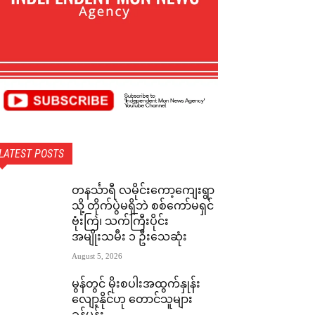
LATEST POSTS
တနင်္သာရီ လမိုင်းကော့ကျေးရွာ
သို့ တိုက်ပွဲမရှိဘဲ စစ်ကော်မရှင်
ဗုံးကြဲ၊ သက်ကြီးပိုင်း
အမျိုးသမီး ၁ ဦးသေဆုံး
August 5, 2026
မွန်တွင် မိုးစပါးအထွက်နှုန်း
လျော့နိုင်ဟု တောင်သူများ