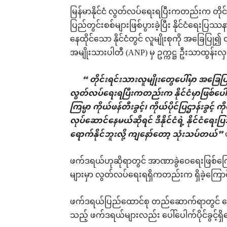
မြန်မာနိုင်ငံ လွတ်လပ်ရေးရပြီးကတည်းက တိုင်းရင်း
ပြည်တွင်းစစ်များဖြစ်ပွားခဲ့ပြီး နိုင်ငံရေးပြဿနာ
နေထိုင်သော နိုင်ငံတွင် လူမျိုးစုကို အခြေပြု၍
အမျိုးသားပါတီ (ANP) မှ ဥက္ကဋ္ဌ ဦးသာထွန်
“ တိုင်းရင်းသားလူမျိုးတွေပေါ်မှာ အခြေပြုတဲ
လွတ်လပ်ရေးရပြီးကတည်းက နိုင်ငံမှာဖြစ်ပေါ်နေတ
ကြမ္မာ ကိုယ်ဖန်တီးခွင့်၊ ကိုယ်ပိုင်ပြဌာန်းခွင့် က
လုပ်ဆောင်နေမယ်ဆိုရင် ဒီနိုင်ငံရဲ့ နိုင်ငံရ
ရောက်နိုင်ဘူးလို့ ကျနော်တော့ သုံးသပ်တယ်”
ဖက်ဒရယ်ဟုဆိုရာတွင် အာဏာခွဲဝေရေးဖြစ်ကြောင်
များမှာ လွတ်လပ်ရေးရရှိကတည်းက ရှိခဲ့ကြေ
ဖက်ဒရယ်ပြည်ထောင်စု တည်ဆောက်ရာတွင် ဒေသ
သည့် ဖက်ဒရယ်များလည်း ပေါ်ပေါက်ပိုင်ခွင့်ရှ