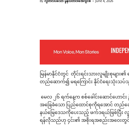
-
လွတ်လပ်သော မွန်သတင်းအေဂျင်စီ
June 4, 2026
By
Facebook
X
Pinterest
မြန်မာနိုင်ငံတွင် တိုင်းရင်းသားလူမျိုးစုများ၏ 
တည်ဆောက်၍ မရကြောင်း နိုင်ငံရေးသုံးသပ်သ
မေလ ၂၆ ရက်နေ့က စစ်ခေါင်းဆောင်ဟောင်း ဦးမ
အခြေခံသော ပြည်ထောင်စုကိုရအောင် တည်ဆော
နယ်မြေဒေသကိုပေးသည့် ဖက်ဒရယ်ဖြစ်ပြီး လူ
ရန်လိုသည်ဟု ၄င်း၏ အစိုးရအစည်းအဝေးတွင်