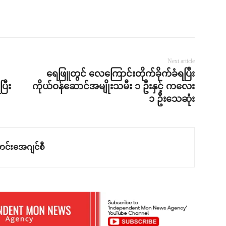
Next article
ရေဖြူတွင် လေကြောင်းတိုက်ခိုက်ခံရပြီး
ြီး
ကိုယ်ဝန်ဆောင်အမျိုးသမီး ၁ ဦးနှင့် ကလေး
၁ ဦးသေဆုံး
င်းအေဂျင်စီ