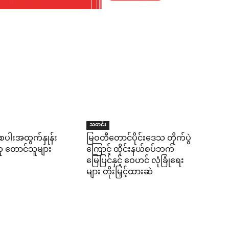
သတင်း
ိုးစပါးအထွက်နှုန်း
မြဝတီတောင်ပိုင်းဒေသ တိုက်ပွဲ
်ဟု တောင်သူများ
ကြောင့် ထိုင်းနယ်စပ်ဘက်
မြေပြင်နှင့် ဝေဟင် လုံခြုံရေး
များ တိုးမြှင့်ထားဆဲ