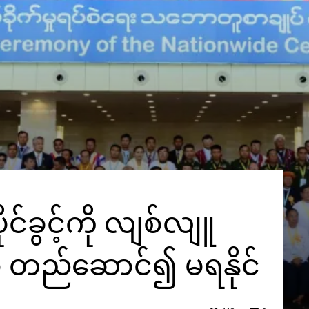
ုင်ခွင့်ကို လျစ်လျူ
စု တည်ဆောင်၍ မရနိုင်