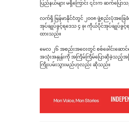
ပြည်နယ်များ မရှိကြောင်း ၎င်းက ဆက်ပြောသ
လက်ရှိ မြန်မာနိုင်ငံတွင် ၂၀၀၈ ဖွဲ့စည်းပုံအခြေ
အုပ်ချုပ်ခွင့်ရဒေသ ၄ ခု၊ ကိုယ်ပိုင်အုပ်ချုပ်ခွင့
ထားသည်။
မေလ ၂၆ အစည်းအဝေးတွင် စစ်ခေါင်းဆောင်ဟေ
အသုံးအနှုန်းကို အကြိမ်ကြိမ်ပြောဆိုခဲ့သည့်အ
ကြိုးပမ်းသွားမည်ဟုလည်း ဆိုသည်။