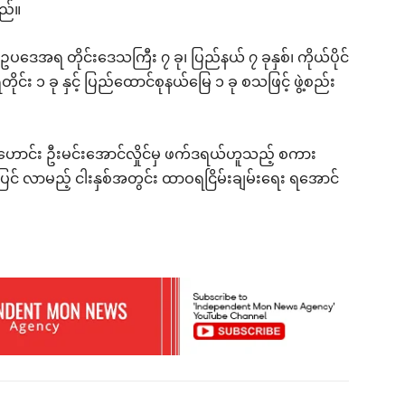
ည်။
ခံဥပဒေအရ တိုင်းဒေသကြီး ၇ ခု၊ ပြည်နယ် ၇ ခုနှစ်၊ ကိုယ်ပိုင်
်ရတိုင်း ၁ ခု နှင့် ပြည်ထောင်စုနယ်မြေ ၁ ခု စသဖြင့် ဖွဲ့စည်း
ာင်း ဦးမင်းအောင်လှိုင်မှ ဖက်ဒရယ်ဟူသည့် စကား
ပြင် လာမည့် ငါးနှစ်အတွင်း ထာဝရငြိမ်းချမ်းရေး ရအောင်