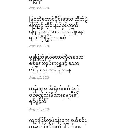
ခန့်မှန်း
August 5, 2026
မြဝတီတောင်ပိုင်းဒေသ တိုက်ပွဲ
ကြောင့် ထိုင်းနယ်စပ်ဘက်
မြေပြင်နှင့် ဝေဟင် လုံခြုံရေး
များ တိုးမြှင့်ထားဆဲ
August 5, 2026
မွန်ပြည်နယ်တောင်ပိုင်းဒေသ
စစ်ရေးလှုပ်ရှားမှုနှင့် ဒေသ
လုံခြုံရေး အခြေအနေ
August 5, 2026
ကုန်ဈေးနှုန်းရိုက်ခတ်မှုနှင့်
ဝင်ငွေနည်းမိသားစုများ၏
ရင်ဖွင့်သံ
August 5, 2026
ကျားဖြန့်လုပ်ငန်းများ နယ်စပ်မှ
ကုန်းတွင်းပိုင်းသို့ ပြောင်းနေ