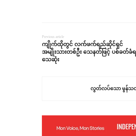
Previous article
ကျိုက်ထိုတွင် လက်ဖက်ရည်ဆိုင်ရှင်
အမျိုးသားတစ်ဦး သေနတ်ဖြင့် ပစ်ခတ်ခံရပ
သေဆုံး
လွတ်လပ်သော မွန်သတ