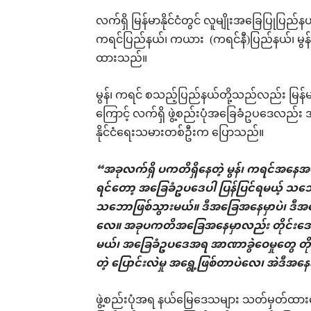
လက်ရှိ မြန်မာနိုင်ငံတွင် လူမျိုးအခြေပြုပြည်
ကရင်ပြည်နယ်၊ ကယား (ကရင်နီ)ပြည်နယ်၊ မွန်ပြည
ထားသည်။
မွန်၊ ကရင် စသည့်ပြည်နယ်တို့သည်လည်း မြန်မာန
ကြောင့် လက်ရှိ ဖွဲ့စည်းပုံအခြေခံဥပဒေလည်း
နိုင်ငံရေးသမားတစ်ဦးက ပြောသည်။
“အခုလက်ရှိ ပကတိရှိနေတဲ့ မွန်၊ ကရင်အနေအထားက
ရင်တော့ အခြေခံဥပဒေပါ ပြန်ပြင်ရမယ့် သဘ
သဘောဖြစ်သွားမယ်။ ဒီအခြေအနေမှာပဲ၊ ဒီအန
လေ။ အခုပကတိအခြေအနေမှာလည်း တိုင်းဒေသကြီး ၇ 
မယ်၊ အခြေခံဥပဒေအရ အာဏာခွဲဝေမှုတွေ တိုးမ
တဲ့ ပြောင်းလဲမှု အရွေ့ဖြစ်တာပဲလေ၊ အဲဒီအ
ဖွဲ့စည်းပုံအရ နယ်မြေဒေသများ သတ်မှတ်ထားသော