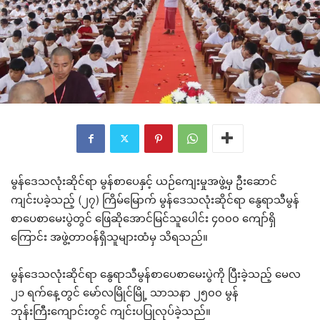
မွန်ဒေသလုံးဆိုင်ရာ မွန်စာပေနှင့် ယဉ်ကျေးမှုအဖွဲ့မှ ဦးဆောင်
ကျင်းပခဲ့သည့် (၂၇) ကြိမ်မြောက် မွန်ဒေသလုံးဆိုင်ရာ နွေရာသီမွန်
စာပေစာမေးပွဲတွင် ဖြေဆိုအောင်မြင်သူပေါင်း ၄၀၀၀ ကျော်ရှိ
ကြောင်း အဖွဲ့တာဝန်ရှိသူများထံမှ သိရသည်။
မွန်ဒေသလုံးဆိုင်ရာ နွေရာသီမွန်စာပေစာမေးပွဲကို ပြီးခဲ့သည့် မေလ
၂၁ ရက်နေ့တွင် မော်လမြိုင်မြို့ သာသနာ ၂၅၀၀ မွန်
ဘုန်းကြီးကျောင်းတွင် ကျင်းပပြုလုပ်ခဲ့သည်။