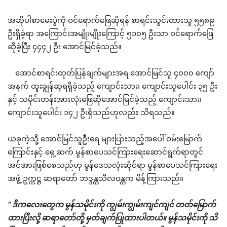
အဆိုပါစာမေးပွဲကို ဝင်ရောက်ဖြေဆိုရန် စာရင်းသွင်းထားသူ ၅၅၈၉
ဦးရှိခဲ့ရာ အကြောင်းအမျိုးမျိုးကြောင့် ၅၁၀၅ ဦးသာ ဝင်ရောက်ဖြေ
ဆိုခဲ့ပြီး ၄၄၄၂ ဦး အောင်မြင်ခဲ့သည်။
အောင်စာရင်းထုတ်ပြန်ချက်များအရ အောင်မြင်သူ ၄၀၀၀ ကျော်
အနက် ထူးချွန်ဆုရရှိခဲ့သည့် ကျောင်းသား၊ ကျောင်းသူပေါင်း ၃၅ ဦး
နှင့် သမိုင်းတန်းအားလုံးဖြေဆိုအောင်မြင်ခဲ့သည့် ကျောင်းသား၊
ကျောင်းသူပေါင်း ၁၄၂ ဦးရှိသည်ဟုလည်း သိရသည်။
ယခုကဲ့သို့ အောင်မြင်သူဦးရေ များပြားသည့်အပေါ် ဝမ်းမြောက်
ကြောင်းနှင့် ရှေ့ဆက် မွန်စာပေသင်ကြားရေးဆောင်ရွက်ရာတွင်
အင်အားဖြစ်စေသည်ဟု မွန်ဒေသလုံးဆိုင်ရာ မွန်စာပေသင်ကြားရေး
အဖွဲ့ ဥက္ကဋ္ဌ ဆရာတော် ဘဒ္ဒန္တသီလဝန္တက မိန့်ကြားသည်။
“ ဒီကလေးတွေက မွန်သမိုင်းကို ကျွမ်းကျွမ်းကျင်ကျင် တတ်မြောက်
ထားပြီးလို့ ဆရာတော်တို့ မှတ်ချက်ပြုထားပါတယ်။ မွန်သမိုင်းကို သိ