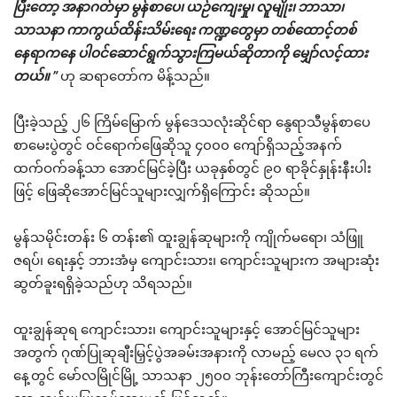
ပြီးတော့ အနာဂတ်မှာ မွန်စာပေ၊ ယဉ်ကျေးမှု၊ လူမျိုး၊ ဘာသာ၊
သာသနာ ကာကွယ်ထိန်းသိမ်းရေး ကဏ္ဍတွေမှာ တစ်ထောင့်တစ်
နေရာကနေ ပါဝင်ဆောင်ရွက်သွားကြမယ်ဆိုတာကို မျှော်လင့်ထား
တယ်။ ”
ဟု ဆရာတော်က မိန့်သည်။
ပြီးခဲ့သည့် ၂၆ ကြိမ်မြောက် မွန်ဒေသလုံးဆိုင်ရာ နွေရာသီမွန်စာပေ
စာမေးပွဲတွင် ဝင်ရောက်ဖြေဆိုသူ ၄၀၀၀ ကျော်ရှိသည့်အနက်
ထက်ဝက်ခန့်သာ အောင်မြင်ခဲ့ပြီး ယခုနှစ်တွင် ၉၀ ရာခိုင်နှုန်းနီးပါး
ဖြင့် ဖြေဆိုအောင်မြင်သူများလျှက်ရှိကြောင်း ဆိုသည်။
မွန်သမိုင်းတန်း ၆ တန်း၏ ထူးချွန်ဆုများကို ကျိုက်မရော၊ သံဖြူ
ဇရပ်၊ ရေးနှင့် ဘားအံမှ ကျောင်းသား၊ ကျောင်းသူများက အများဆုံး
ဆွတ်ခူးရရှိခဲ့သည်ဟု သိရသည်။
ထူးချွန်ဆုရ ကျောင်းသား၊ ကျောင်းသူများနှင့် အောင်မြင်သူများ
အတွက် ဂုဏ်ပြုဆုချီးမြှင့်ပွဲအခမ်းအနားကို လာမည့် မေလ ၃၁ ရက်
နေ့တွင် မော်လမြိုင်မြို့ သာသနာ ၂၅၀၀ ဘုန်းတော်ကြီးကျောင်းတွင်