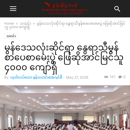
Home
သတင်း
မွန်ဒေသလုံးဆိုင်ရာ နွေရာသီမွန်စာပေစာမေးပွဲ ဖြေဆိုအာင်မြင်
သူ ၄၀၀၀ ကျော်ရှိ
သတင်း
မွန်ဒေသလုံးဆိုင်ရာ နွေရာသီမွန်
စာပေစာမေးပွဲ ဖြေဆိုအာင်မြင်သူ
၄၀၀၀ ကျော်ရှိ
101
0
By
လွတ်လပ်သော မွန်သတင်းအေဂျင်စီ
-
May 27, 2026