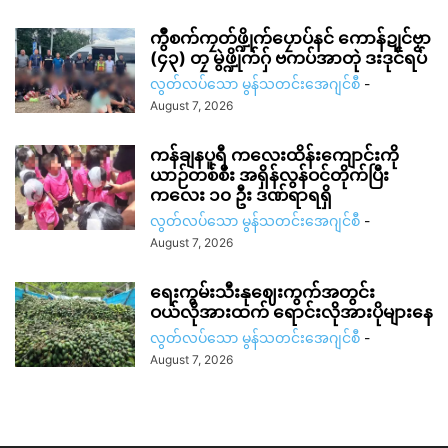
ကွဳစက်ကၠတ်ဖ္ဍိုက်ပၠောပ်နင် ကောန်ဍုင်ဗၟာ
(၄၃) တၠ မွဲဖ္ဍိုက်ဂှ် ဗကပ်အာတုဲ ဒးဒုင်ရပ်
လွတ်လပ်သော မွန်သတင်းအေဂျင်စီ
-
August 7, 2026
ကန်ချနပူရီ ကလေးထိန်းကျောင်းကို
ယာဉ်တစ်စီး အရှိန်လွန်ဝင်တိုက်ပြီး
ကလေး ၁၀ ဦး ဒဏ်ရာရရှိ
လွတ်လပ်သော မွန်သတင်းအေဂျင်စီ
-
August 7, 2026
ရေးကွမ်းသီးနုဈေးကွက်အတွင်း
ဝယ်လိုအားထက် ရောင်းလိုအားပိုများနေ
လွတ်လပ်သော မွန်သတင်းအေဂျင်စီ
-
August 7, 2026