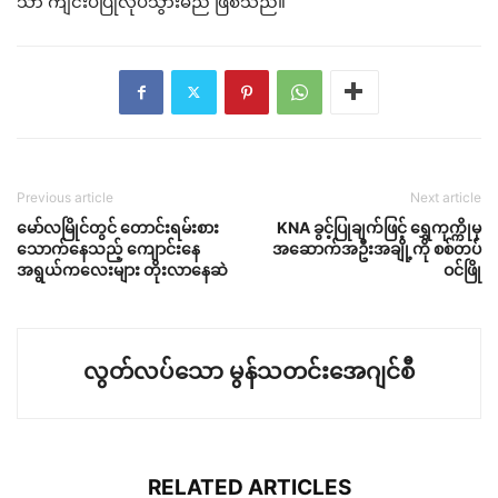
သာ ကျင်းပပြုလုပ်သွားမည် ဖြစ်သည်။
Previous article
Next article
မော်လမြိုင်တွင် တောင်းရမ်းစား
KNA ခွင့်ပြုချက်ဖြင့် ရွှေကုက္ကိုမှ
သောက်နေသည့် ကျောင်းနေ
အဆောက်အဦးအချို့ကို စစ်တပ်
အရွယ်ကလေးများ တိုးလာနေဆဲ
ဝင်ဖြို
လွတ်လပ်သော မွန်သတင်းအေဂျင်စီ
RELATED ARTICLES