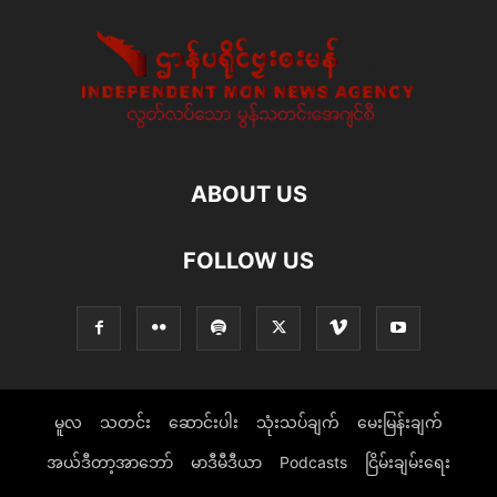
ABOUT US
FOLLOW US
မူလ
သတင်း
ဆောင်းပါး
သုံးသပ်ချက်
မေးမြန်းချက်
အယ်ဒီတာ့အာဘော်
မာဒီမီဒီယာ
Podcasts
ငြိမ်းချမ်းရေး