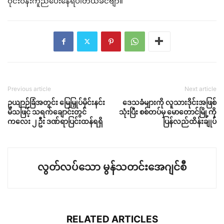
ဝိုင်းဝန်းကူညီပေးနေရပါတယ်ခင်ဗျာ။
Previous article
Next article
ဥယျာဉ်ခြံအတွင်း မြေမြှုပ်မိုင်းနင်း
ဒေသခံများကို လူသားဒိုင်းအဖြစ်
မိသဖြင့် သရက်ချောင်းတွင်
သုံးပြီး စစ်တပ်မှ မောတောင်မြို့ကို
ကလေး ၂ ဦး ဒဏ်ရာပြင်းထန်ရရှိ
ပြန်လည်ထိန်းချုပ်
လွတ်လပ်သော မွန်သတင်းအေဂျင်စီ
RELATED ARTICLES