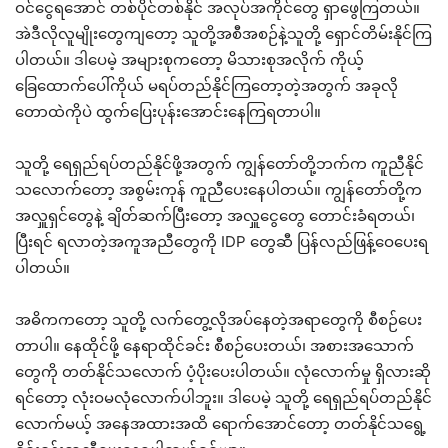
ဝင်ငွေရအောင် တစ်ပိုင်တစ်နိုင် အလုပ်အကိုင်တွေ ရှာဖွေကြတယ်။
အဲဒီလိုလူမျိုးတွေကျတော့ သူတို့အစီအစဉ်နဲ့သူတို့ ရှောင်တိမ်းနိုင်ကြ
ပါတယ်။ ဒါပေမဲ့ အများစုကတော့ မိသားစုအလိုက် ကိုယ့်
ခြေထောက်ပေါ်ကိုယ် မရပ်တည်နိုင်ကြတော့တဲ့အတွက် အခုလို
တောထဲကိုပဲ ထွက်ပြေးပုန်းအောင်းနေကြရတာပါ။
သူတို့ ရေရှည်ရပ်တည်နိုင်ဖို့အတွက် ကျွန်တော်တို့ဘက်က ကူညီနိုင်
သလောက်တော့ အစွမ်းကုန် ကူညီပေးနေပါတယ်။ ကျွန်တော်တို့က
အလှူရှင်တွေနဲ့ ချိတ်ဆက်ပြီးတော့ အလှူငွေတွေ တောင်းခံရတယ်၊
ပြီးရင် ရလာတဲ့အကူအညီတွေကို IDP တွေဆီ ပြန်လည်ဖြန့်ဝေပေးရ
ပါတယ်။
အဓိကကတော့ သူတို့ လက်တွေ့လိုအပ်နေတဲ့အရာတွေကို စီစဉ်ပေး
တာပါ။ နေထိုင်ဖို့ နေရာထိုင်ခင်း စီစဉ်ပေးတယ်၊ အစားအသောက်
တွေကို တတ်နိုင်သလောက် ပံ့ပိုးပေးပါတယ်။ လုံလောက်မှု ရှိလားဆို
ရင်တော့ လုံးဝမလုံလောက်ပါဘူး။ ဒါပေမဲ့ သူတို့ ရေရှည်ရပ်တည်နိုင်
လောက်မယ့် အနေအထားအထိ ရောက်အောင်တော့ တတ်နိုင်သရွေ့