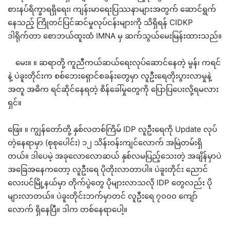
စားနပ်ရိက္ခာရရှိရေး၊ ကျန်းမာရေးပြဿနာများအတွက် ဆောင်ရွက်
နေသည့် ကြိုတင်ပြင်ဆင်မှုလုပ်ငန်းများကို သိရှိရန် CIDKP
ဒါရိုက်တာ စောဘယ်ထူးထံ IMNA မှ ဆက်သွယ်မေးမြန်းထားသည်။
မေး။ ။ ဆရာတို့ ကူညီကယ်ဆယ်ရေးလုပ်ဆောင်နေတဲ့ မွန်၊ ကရင်
နဲ့ ပဲခူးတိုင်းက စစ်ဘေးရှောင်စခန်းတွေမှာ လူဦးရေတိုးပွားလာမှုနဲ့
အတူ အဓိက ရင်ဆိုင်နေရတဲ့ စိန်ခေါ်မှုတွေကို ပြောပြပေးလို့ရမလား
ရှင်။
ဖြေ။ ။ ကျွန်တော်တို့ နှစ်လတစ်ကြိမ် IDP လူဦးရေကို Update လုပ်
တဲ့နေရာမှာ (စုစုပေါင်း) ၁၂ သိန်းဝန်းကျင်လောက် အမြဲတမ်းရှိ
တယ်။ ဒါပေမဲ့ အခုလောလောဆယ် နှစ်လမပြည့်သေးတဲ့ အချိန်မှာပဲ
အခြေအနေကတော့ လူဦးရေ ပိုတိုးလာတာပါ။ ပဲခူးတိုင်း ညောင်
လေးပင်မြို့နယ်မှာ တိုက်ပွဲတွေ ပိုများလာသလို IDP တွေလည်း ပို
များလာတယ်။ ပဲခူးတိုင်းဘက်မှာတင် လူဦးရေ ၇၀၀၀ ကျော်
လောက် ရှိနေပြီ။ ဒါက တစ်နေရာပေါ့။