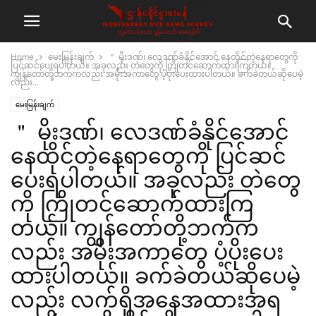
Home
မေးမြန်းချက်
＂ မိုးဒဏ်၊ လေဒဏ်ခံနိုင်အောင် နေထိုင်တဲ့နေရာတွေကို
ပြင်ဆင်ပေးရပါတယ်။ အခုလည်း တဲတွေကို ကြိုတင်ဆောက်ထားကြတယ်။
ကျွန်တော်တို့ဘက်ကလည်း အမိုးအကာတွေ ပံ့ပိုးပေးထားပါတယ်။ ခက်ခဲတယ်ဆိုပေမဲ့
လည်း...
မေးမြန်းချက်
＂ မိုးဒဏ်၊ လေဒဏ်ခံနိုင်အောင်
နေထိုင်တဲ့နေရာတွေကို ပြင်ဆင်
ပေးရပါတယ်။ အခုလည်း တဲတွေ
ကို ကြိုတင်ဆောက်ထားကြ
တယ်။ ကျွန်တော်တို့ဘက်က
လည်း အမိုးအကာတွေ ပံ့ပိုးပေး
ထားပါတယ်။ ခက်ခဲတယ်ဆိုပေမဲ့
လည်း လက်ရှိအနေအထားအရ