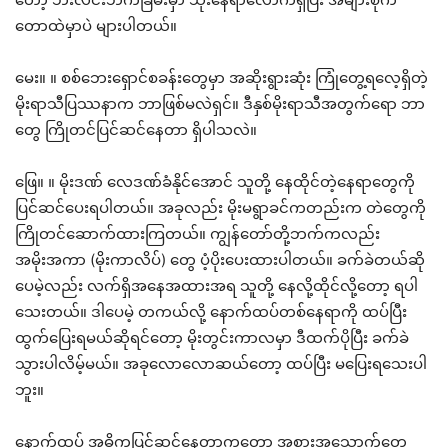
တောထဲမှာပဲ များပါတယ်။
မေး။ ။ စစ်ဘေးရှောင်စခန်းတွေမှာ အဆိုးရွားဆုံး ကြုံတွေ့ရလေ့ရှိတဲ့
မိုးရာသီပြဿနာက ဘာဖြစ်မလဲရှင်။ ဒီနှစ်မိုးရာသီအတွက်ရော ဘာ
တွေ ကြိုတင်ပြင်ဆင်နေတာ ရှိပါသလဲ။
ဖြေ။ ။ မိုးဒဏ် လေဒဏ်ခံနိုင်အောင် သူတို့ နေထိုင်တဲ့နေရာတွေကို
ပြင်ဆင်ပေးရပါတယ်။ အခုလည်း မိုးမရွာခင်ကတည်းက တဲတွေကို
ကြိုတင်ဆောက်ထားကြတယ်။ ကျွန်တော်တို့ဘက်ကလည်း
အမိုးအကာ (မိုးကာလိပ်) တွေ ပံ့ပိုးပေးထားပါတယ်။ ခက်ခဲတယ်ဆို
ပေမဲ့လည်း လက်ရှိအနေအထားအရ သူတို့ နေလို့ထိုင်လို့တော့ ရပါ
သေးတယ်။ ဒါပေမဲ့ တကယ်လို့ နောက်ထပ်တစ်နေရာကို ထပ်ပြီး
ထွက်ပြေးရမယ်ဆိုရင်တော့ မိုးတွင်းကာလမှာ ဒီထက်ပိုပြီး ခက်ခဲ
သွားပါလိမ့်မယ်။ အခုလောလောဆယ်တော့ ထပ်ပြီး မပြေးရသေးပါ
ဘူး။
နောက်ထပ် အဓိကပြင်ဆင်နေတာကတော့ အစားအသောက်တွေ