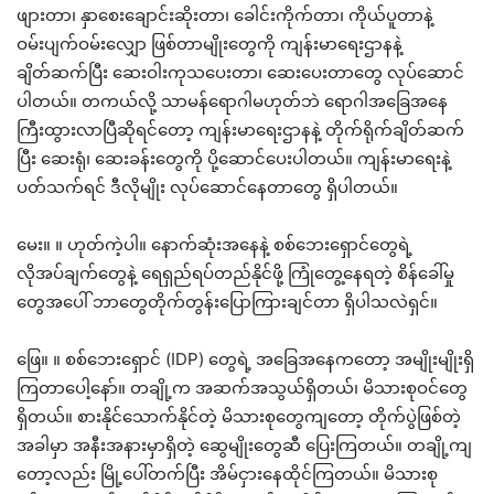
ဖျားတာ၊ နှာစေးချောင်းဆိုးတာ၊ ခေါင်းကိုက်တာ၊ ကိုယ်ပူတာနဲ့
ဝမ်းပျက်ဝမ်းလျှော ဖြစ်တာမျိုးတွေကို ကျန်းမာရေးဌာနနဲ့
ချိတ်ဆက်ပြီး ဆေးဝါးကုသပေးတာ၊ ဆေးပေးတာတွေ လုပ်ဆောင်
ပါတယ်။ တကယ်လို့ သာမန်ရောဂါမဟုတ်ဘဲ ရောဂါအခြေအနေ
ကြီးထွားလာပြီဆိုရင်တော့ ကျန်းမာရေးဌာနနဲ့ တိုက်ရိုက်ချိတ်ဆက်
ပြီး ဆေးရုံ၊ ဆေးခန်းတွေကို ပို့ဆောင်ပေးပါတယ်။ ကျန်းမာရေးနဲ့
ပတ်သက်ရင် ဒီလိုမျိုး လုပ်ဆောင်နေတာတွေ ရှိပါတယ်။
မေး။ ။ ဟုတ်ကဲ့ပါ။ နောက်ဆုံးအနေနဲ့ စစ်ဘေးရှောင်တွေရဲ့
လိုအပ်ချက်တွေနဲ့ ရေရှည်ရပ်တည်နိုင်ဖို့ ကြုံတွေ့နေရတဲ့ စိန်ခေါ်မှု
တွေအပေါ် ဘာတွေတိုက်တွန်းပြောကြားချင်တာ ရှိပါသလဲရှင်။
ဖြေ။ ။ စစ်ဘေးရှောင် (IDP) တွေရဲ့ အခြေအနေကတော့ အမျိုးမျိုးရှိ
ကြတာပေါ့နော်။ တချို့က အဆက်အသွယ်ရှိတယ်၊ မိသားစုဝင်တွေ
ရှိတယ်။ စားနိုင်သောက်နိုင်တဲ့ မိသားစုတွေကျတော့ တိုက်ပွဲဖြစ်တဲ့
အခါမှာ အနီးအနားမှာရှိတဲ့ ဆွေမျိုးတွေဆီ ပြေးကြတယ်။ တချို့ကျ
တော့လည်း မြို့ပေါ်တက်ပြီး အိမ်ငှားနေထိုင်ကြတယ်။ မိသားစု