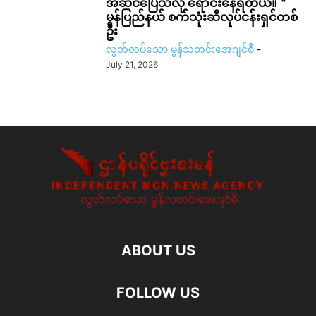
အဆင်ပြေသလို ရောင်းနေရတယ်။＂
မွန်ပြည်နယ် စက်သုံးဆီလုပ်ငန်းရှင်တစ်
ဦး
လွတ်လပ်သော မွန်သတင်းအေဂျင်စီ
-
July 21, 2026
ABOUT US
FOLLOW US