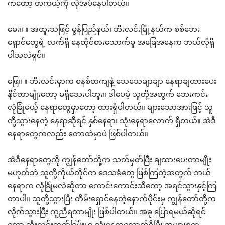
ကတော့ တကယ့်ကို လိုအပ်နေပါတယ်။
မေး။ ။ အထူးသဖြင့် မွန်ပြည်နယ်၊ ဘီးလင်းမြို့နယ်က စစ်ဘေး
ရှောင်တွေရဲ့ လက်ရှိ နေထိုင်စားသောက်မှု အခြေအနေက ဘယ်လိုရှိ
ပါသလဲရှင်။
ဖြေ။ ။ ဘီးလင်းမှာက စနစ်တကျနဲ့ သေသေချာချာ နေရာချထားပေး
နိုင်တာမျိုးတော့ မရှိသေးပါဘူး။ ဒါပေမဲ့ သူတို့အတွက် ဘေးကင်း
လုံခြုံမယ့် နေရာတွေမှာတော့ ထားရှိပါတယ်။ များသောအားဖြင့် သူ
တို့သွားနေတဲ့ နေရာဆိုရင် နှစ်နေရာ၊ သုံးနေရာလောက် ရှိတယ်။ အဲဒီ
နေရာတွေကလည်း တောထဲမှာပဲ ဖြစ်ပါတယ်။
အဲဒီနေရာတွေကို ကျွန်တော်တို့က သတ်မှတ်ပြီး ချထားပေးတာမျိုး
မဟုတ်ဘဲ သူတို့ကိုယ်တိုင်က ဒေသခံတွေ ဖြစ်ကြတဲ့အတွက် ဘယ်
နေရာက လုံခြုံမလဲဆိုတာ ကောင်းကောင်းသိတော့ အရင်သွားနှင့်ကြ
တာပါ။ သူတို့သွားပြီး တိမ်းရှောင်နေတဲ့နောက်ပိုင်းမှ ကျွန်တော်တို့က
လိုက်သွားပြီး ကူညီရတာမျိုး ဖြစ်ပါတယ်။ အခု ပြောရမယ်ဆိုရင်
တော့ ဘီးလင်းဘက်ခြမ်းမှာ သုံးနေရာလောက်ရှိပြီး အများစုက