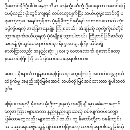
ပို့ဆောင်နိုင်ဖို့ပါပဲ။ နွေရာသီမှာ ဆန်တို့၊ ဆီတို့ ပို့ပေးရတာ အဆင်ပြေ
ပေမဲ့လည်း မိုးတွင်းကျရင် လမ်းတွေပျက်ပြီး သယ်ယူပို့ဆောင်လို့ မ
ရတော့ဘူး။ အရင်တုန်းက ပုံမှန်မိုးတွင်းဆိုရင် အစားအသောက် လုံး
ဝပို့လို့မရတဲ့ အခြေအနေမျိုး ကြုံရတယ်။ အဲချိန်ဆို သူတို့ကိုယ်တိုင်
သွားရောက်ဝယ်ယူရတဲ့ ပုံစံမျိုးနဲ့ သွားပါတယ်။ ကြိုတင်ပြင်ဆင်တဲ့
အနေနဲ့ မိုးတွင်းမရောက်ခင်မှာ ရိက္ခာအများကြီး သိပ်မရှိ
သော်ငြားလည်း အနည်းဆုံး ၂ လ၊ ၃ လစာလောက် ရအောင်တော့
စုဆောင်းပြီး ကြိုတင်ပြင်ဆင်ပေးနေရပါတယ်။
မေး။ ။ မိုးရာသီ ကျန်းမာရေးပြဿနာတွေကြောင့် အသက်အန္တရာယ်
ထိခိုက်မှု အနည်းဆုံးဖြစ်အောင် ဘယ်လို ပြင်ဆင်ထားတာ ရှိပါသလဲ
ရှင်။
ဖြေ။ ။ အခုလို မိုးအစ၊ မိုးဦးကျနေတဲ့ အချိန်မျိုးမှာ စစ်ဘေးရှောင်
တွေအကြား ဖျားနာတာ နည်းနည်းများသလို ဝမ်းပျက်ဝမ်းလျှော
ဖြစ်တာတွေလည်း များတတ်ပါတယ်။ ကျွန်တော်တို့က စခန်းတွင်း
က ပညာရေးအဖွဲ့တွေနဲ့ ချိတ်ဆက်ပြီးတော့ သာမန်ရောဂါတွေဖြစ်တဲ့