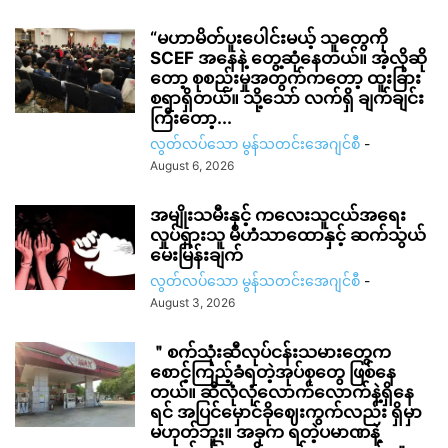
“မဟာမိတ်ပူးပေါင်းမယ့် သူတွေကို
SCEF အနေနဲ့ တွေ့ဆုံနေတယ်။ အဲ့လိုဆို
တော့ စုစည်းမှုအတွက်ကတော့ ထူးခြား
စရာရှိတယ်။ သို့သော် လက်ရှိ ချက်ချင်း
ကြီးတော့...
လွတ်လပ်သော မွန်သတင်းအေဂျင်စီ
-
August 6, 2026
အမျိုးသမီးနှင့် ကလေးသူငယ်အရေး
လှုပ်ရှားသူ မိဟံသာထောနှင့် ဆက်သွယ်
မေးမြန်းချက်
လွတ်လပ်သော မွန်သတင်းအေဂျင်စီ
-
August 3, 2026
＂စက်သုံးဆီလုပ်ငန်းသမားတွေက
စောင့်ကြည့်ခံရတဲ့အုပ်စုတွေ ဖြစ်နေ
တယ်။ ဆီလုံလုံလောက်လောက်နဲ့ရှိနေ
ရင် အပြင်မှောင်ခိုဈေးကွက်လည်း ရှိမှာ
မဟုတ်ဘူး။ အခုက ရတဲ့ပမာဏနဲ့