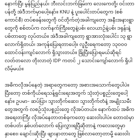
နောက်ပြီး မွန်ပြည်နယ်၊ ဘီးလင်းဘက်ခြမ်းက လေးကေတို့၊ ဝင်းတာ
ပန်တို့ အဲဒီဘက်မှာပေါ့နော်။ KNU နဲ့ ပူးပေါင်းတပ်တွေက (စစ်
ကောင်စီ) တပ်စခန်းတွေကို ဝင်တိုက်တဲ့အခါကျတော့ အနီးအနားရွာ
တွေကို စစ်တပ်က လက်နက်ကြီးတွေနဲ့ပစ်၊ လေယာဉ်နဲ့ပစ်၊ ဒရုန်းနဲ့
ပစ်တာတွေ လုပ်တယ်။ အဲဒီအခါကျတော့ ရွာအားလုံးပေါင်း ၁၃ ရွာ
လောက်ရှိတယ်၊ အကုန်ပြေးရတာပေါ့။ လူဦးရေကတော့ ၁၃၀၀၀
ထောင်ဝန်းကျင်လောက် ရှိသွားတယ်။ ခြုံပြီးပြောရမယ်ဆိုရင်
လတ်တလော တိုးလာတဲ့ IDP ကတင် ၂ သောင်းကျော်လောက် ရှိပါ
လိမ့်မယ်။
အဓိကလိုအပ်နေတဲ့ အရာတွေကတော့ အစားအသောက်တွေပါပဲ။
ပြီးတော့ တစ်ကိုယ်ရေသန့်ရှင်းရေးအတွက် သုံးတဲ့ပစ္စည်းတွေပေါ့
နော်။ ဥပမာ- ဆပ်ပြာ၊ သွားတိုက်ဆေး၊ သွားတိုက်တံနဲ့ အမျိုးသမီး
တွေအတွက် လစဉ်သုံးပစ္စည်းတွေ လိုအပ်တယ်။ နောက်ထပ် အဓိက
အရေးတကြီး လိုအပ်နေတာတစ်ခုကတော့ ဆေးဝါးပါပဲ။ တောထဲမှာ
တစ်ပတ်၊ နှစ်ပတ်လောက် ပြေးလွှားရပြီဆိုတာနဲ့ ကလေးတွေမှာ
နှာစေး၊ ချောင်းဆိုးပြီး ဖျားနာတာတွေ ဖြစ်လာတော့တာမို့ ဆေးဝါး