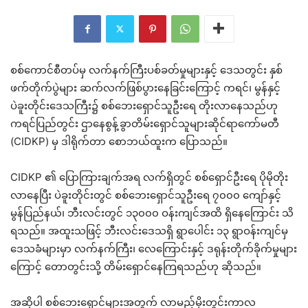
စစ်ကောင်စီတပ်မှ လက်နက်ကြီးပစ်ခတ်မှုများနှင့် ဒေသတွင်း နှစ်
ဖက်တိုက်ပွဲများ ဆက်လက်ဖြစ်ပွားနေခြင်းကြောင့် ကရင်၊ မွန်နှင့်
ပဲခူးတိုင်းဒေသကြီး၌ စစ်ဘေးရှောင်သူဦးရေ တိုးလာနေသည်ဟု
ကရင်ပြည်တွင်း ဌာနေစွန့်ခွာတိမ်းရှောင်သူများဆိုင်ရာကော်မတီ
(CIDKP) မှ ဒါရိုက်တာ စောဘယ်ထူးက ပြောသည်။
CIDKP ၏ ပြောကြားချက်အရ လက်ရှိတွင် စစ်ရှောင်ဦးရေ ပိုမိုတိုး
လာနေပြီး ပဲခူးတိုင်းတွင် စစ်ဘေးရှောင်သူဦးရေ ၇၀၀၀ ကျော်နှင့်
မွန်ပြည်နယ်၊ ဘီးလင်းတွင် ၁၃၀၀၀ ဝန်းကျင်အထိ ရှိနေကြောင်း သိ
ရသည်။ အထူးသဖြင့် ဘီးလင်းဒေသရှိ ရွာပေါင်း ၁၃ ရွာဝန်းကျင်မှ
ဒေသခံများမှာ လက်နက်ကြီး၊ လေကြောင်းနှင့် ဒရုန်းတိုက်ခိုက်မှုများ
ကြောင့် တောတွင်းသို့ တိမ်းရှောင်နေကြရသည်ဟု ဆိုသည်။
အဆိုပါ စစ်ဘေးရှောင်များအတွက် လာမည့်မိုးတွင်းကာလ