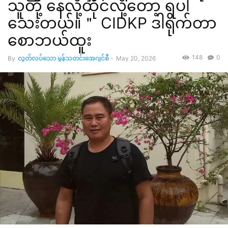
သူတို့ နေလို့ထိုင်လို့တော့ ရပါ
သေးတယ်။＂ CIDKP ဒါရိုက်တာ
စောဘယ်ထူး
148
0
By
လွတ်လပ်သော မွန်သတင်းအေဂျင်စီ
-
May 20, 2026