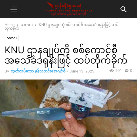
Home
သတင်း
KNU ဌာနချုပ်ကို စစ်ကောင်စီ အသေခံဒရုန်းဖြင့် ထပ်
တိုက်ခိုက်
သတင်း
KNU ဌာနချုပ်ကို စစ်ကောင်စီ
အသေခံဒရုန်းဖြင့် ထပ်တိုက်ခိုက်
201
0
By
လွတ်လပ်သော မွန်သတင်းအေဂျင်စီ
-
June 13, 2025