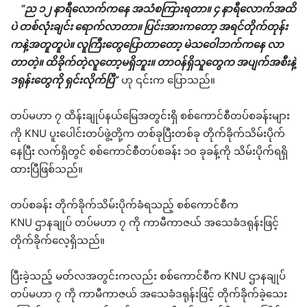
“ည ၁၂ နာရီလောက်ကနေ အသံစကြားရတာ။ ၄ နာရီလောက်အထိ
ပဲ တစ်လုံးချင်း ရောက်လာတာ။ ပြင်းအားကတော့ အရင်တိုက်တုန်း
ကနဲ့အတူတူပဲ။ လူကြီးတွေပြောတာတော့ မဲသဝေါဘက်ကနေ လာ
တာတဲ့။ ထိခိုက်တဲ့လူတော့မရှိဘူး။ တာဝန်ရှိသူတွေက အပျက်အစီးနဲ့
ဒရုန်းတွေကို ရှင်းလိုက်ပြီ”
ဟု ၎င်းက ပြောသည်။
တပ်မဟာ ၇ ထိန်းချုပ်နယ်မြေအတွင်းရှိ စစ်ကောင်စီတပ်စခန်းများ
ကို KNU ပူးပေါင်းတပ်ဖွဲ့တို့က တစ်ခုပြီးတစ်ခု တိုက်ခိုက်သိမ်းပိုက်
နေပြီး လက်ရှိတွင် စစ်ကောင်စီတပ်စခန်း ၁၀ ခုခန့်ကို သိမ်းပိုက်ရရှိ
ထားပြီဖြစ်သည်။
တပ်စခန်း တိုက်ခိုက်သိမ်းပိုက်ခံရသည့် စစ်ကောင်စီက
KNU ဌာနချုပ် တပ်မဟာ ၇ ကို ကာမီကာဇယ် အသေခံဒရုန်းဖြင့်
တိုက်ခိုက်လေ့ရှိသည်။
ပြီးခဲ့သည့် မတ်လအတွင်းကလည်း စစ်ကောင်စီက KNU ဌာနချုပ်
တပ်မဟာ ၇ ကို ကာမီကာဇယ် အသေခံဒရုန်းဖြင့် တိုက်ခိုက်ခဲ့သေး