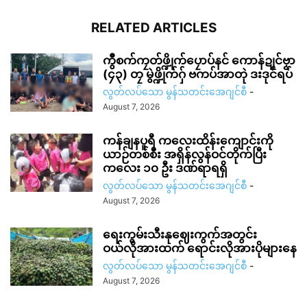
RELATED ARTICLES
ကွဳစက်ကၠတ်ဖ္ဍိုက်ပၠောပ်နင် ကောန်ဍုင်ဗၟာ
(၄၃) တၠ မွဲဖ္ဍိုက်ဂှ် ဗကပ်အာတုဲ ဒးဒုင်ရပ်
လွတ်လပ်သော မွန်သတင်းအေဂျင်စီ
-
August 7, 2026
ကန်ချနပူရီ ကလေးထိန်းကျောင်းကို
ယာဉ်တစ်စီး အရှိန်လွန်ဝင်တိုက်ပြီး
ကလေး ၁၀ ဦး ဒဏ်ရာရရှိ
လွတ်လပ်သော မွန်သတင်းအေဂျင်စီ
-
August 7, 2026
ရေးကွမ်းသီးနုဈေးကွက်အတွင်း
ဝယ်လိုအားထက် ရောင်းလိုအားပိုများနေ
လွတ်လပ်သော မွန်သတင်းအေဂျင်စီ
-
August 7, 2026