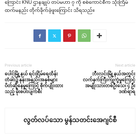
ကြောင်း KNU ဌာနချုပ် တပ်မဟာ ၇ ကို စစ်ကောင်စီက သုံးကြိမ်
ထက်မနည်း တိုက်ခိုက်ခဲ့ဖူးကြောင်း သိရသည်။
Previous article
Next article
ပေါင်မြို့နယ် ရင်းငြိမ်ရေထိန်း
ဘီးလင်းမြို့နယ်အတွင်း
တံခါး၌ နုန်းအနည်းအနှစ်များ
လက်နက်ကြီးကျကွဲမှုကြောင့်
ပိတ်ဆို့နေမှုကြောင့် စိုက်ပျိုးထား
အမျိုးသားတစ်ဦးသေ၊ ၄ ဦး
သည့် မိုးစပါးပျက်စီး
ဒဏ်ရာရ
လွတ်လပ်သော မွန်သတင်းအေဂျင်စီ