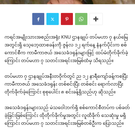
ကရင်အမျိုးသားအစည်းအရုံး KNU ဌာနချုပ် တပ်မဟာ ၇ နယ်မြေ
အတွင်းရှိ သေ့ဘေ့ထာစခန်းကို ဇွန်လ ၁၂ ရက်နေ့ နံနက်ပိုင်းက စစ်
ကောင်စီက ကာမီကာဇယ် အသေခံဒရုန်းများဖြင့် ထပ်မံတိုက်ခိုက်ခဲ့
ကြောင်း တပ်မဟာ ၇ သတင်းအရင်းအမြစ်ထံမှ သိရသည်။
တပ်မဟာ ၇ ဌာနချုပ်အနီးတဝိုက်တွင် ည ၁၂ နာရီကျော်ခန့်ကစပြီး
ကာမီကာဇယ် အသေခံဒရုန်း တစ်စင်းပြီး တစ်စင်း ရောက်လာပြီး
တိုက်ခိုက်ခဲ့ကြောင်း စုစုပေါင်း ၈ စင်းခန့်ရှိသည်ဟု ဆိုသည်။
အသေခံဒရုန်းများသည် မဲသဝေါဘက်ရှိ စစ်ကောင်စီတပ်က ပစ်ခတ်
ခဲ့ခြင်းဖြစ်ကြောင်း ထိုတိုက်ခိုက်မှုအတွင်း လူထိခိုက် သေဆုံးမှု မရှိ
ကြောင်း တပ်မဟာ ၇ သတင်းအရင်းအမြစ်တစ်ဦးက ပြောသည်။