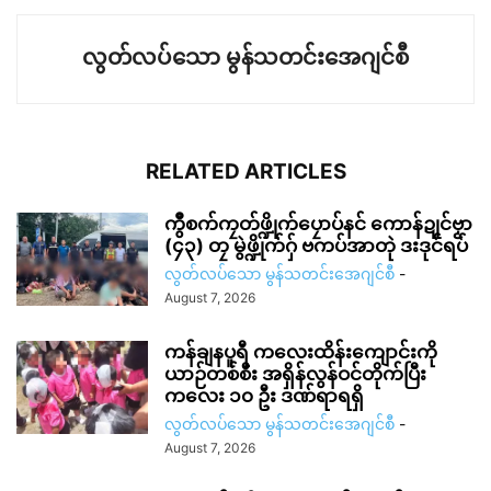
လွတ်လပ်သော မွန်သတင်းအေဂျင်စီ
RELATED ARTICLES
ကွဳစက်ကၠတ်ဖ္ဍိုက်ပၠောပ်နင် ကောန်ဍုင်ဗၟာ
(၄၃) တၠ မွဲဖ္ဍိုက်ဂှ် ဗကပ်အာတုဲ ဒးဒုင်ရပ်
လွတ်လပ်သော မွန်သတင်းအေဂျင်စီ
-
August 7, 2026
ကန်ချနပူရီ ကလေးထိန်းကျောင်းကို
ယာဉ်တစ်စီး အရှိန်လွန်ဝင်တိုက်ပြီး
ကလေး ၁၀ ဦး ဒဏ်ရာရရှိ
လွတ်လပ်သော မွန်သတင်းအေဂျင်စီ
-
August 7, 2026