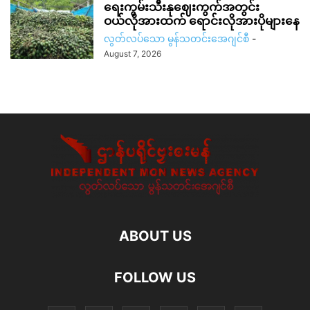
ရေးကွမ်းသီးနုဈေးကွက်အတွင်း
ဝယ်လိုအားထက် ရောင်းလိုအားပိုများနေ
လွတ်လပ်သော မွန်သတင်းအေဂျင်စီ
-
August 7, 2026
ABOUT US
FOLLOW US