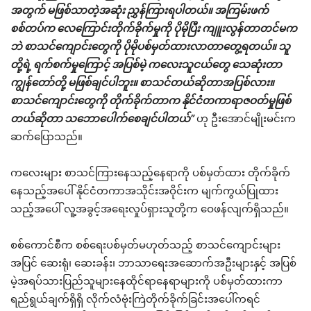
အတွက် မဖြစ်သာတဲ့အဆုံး ညွှန်ကြားရပါတယ်။ အကြမ်းဖက်
စစ်တပ်က လေကြောင်းတိုက်ခိုက်မှုကို ပိုမိုပြီး ကျူးလွန်တာတင်မက
ဘဲ စာသင်ကျောင်းတွေကို ပိုမိုပစ်မှတ်ထားလာတာတွေ့ရတယ်။ သူ
တို့ရဲ့ ရက်စက်မှုကြောင့် အပြစ်မဲ့ ကလေးသူငယ်တွေ သေဆုံးတာ
ကျွန်တော်တို့ မဖြစ်ချင်ပါဘူး။ စာသင်တယ်ဆိုတာအပြစ်လား။
စာသင်ကျောင်းတွေကို တိုက်ခိုက်တာက နိုင်ငံတကာရာဇဝတ်မှုဖြစ်
တယ်ဆိုတာ သဘောပေါက်စေချင်ပါတယ်”
ဟု ဦးအောင်မျိုးမင်းက
ဆက်ပြောသည်။
ကလေးများ စာသင်ကြားနေသည့်နေရာကို ပစ်မှတ်ထား တိုက်ခိုက်
နေသည့်အပေါ် နိုင်ငံတကာအသိုင်းအဝိုင်းက မျက်ကွယ်ပြုထား
သည့်အပေါ် လူ့အခွင့်အရေးလှုပ်ရှားသူတို့က ဝေဖန်လျက်ရှိသည်။
စစ်ကောင်စီက စစ်ရေးပစ်မှတ်မဟုတ်သည့် စာသင်ကျောင်းများ
အပြင် ဆေးရုံ၊ ဆေးခန်း၊ ဘာသာရေးအဆောက်အဦးများနှင့် အပြစ်
မဲ့အရပ်သားပြည်သူများနေထိုင်ရာနေရာများကို ပစ်မှတ်ထားကာ
ရည်ရွယ်ချက်ရှိရှိ လိုက်လံဗုံးကြဲတိုက်ခိုက်ခြင်းအပေါ်ကရင်