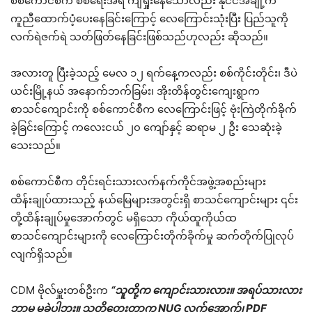
စစ်ကောင်စီက စစ်ရေးအရ ကျရှုံးနေသော်လည်း နိုင်ငံအချို့က
ကူညီထောက်ပံ့ပေးနေခြင်းကြောင့် လေကြောင်းသုံးပြီး ပြည်သူကို
လက်ရဲဇက်ရဲ သတ်ဖြတ်နေခြင်းဖြစ်သည်ဟုလည်း ဆိုသည်။
အလားတူ ပြီးခဲ့သည့် မေလ ၁၂ ရက်နေ့ကလည်း စစ်ကိုင်းတိုင်း၊ ဒီပဲ
ယင်းမြို့နယ် အနောက်ဘက်ခြမ်း၊ အိုးတိန်တွင်းကျေးရွာက
စာသင်ကျောင်းကို စစ်ကောင်စီက လေကြောင်းဖြင့် ဗုံးကြဲတိုက်ခိုက်
ခဲ့ခြင်းကြောင့် ကလေးငယ် ၂၀ ကျော်နှင့် ဆရာမ ၂ ဦး သေဆုံးခဲ့
သေးသည်။
စစ်ကောင်စီက တိုင်းရင်းသားလက်နက်ကိုင်အဖွဲ့အစည်းများ
ထိန်းချုပ်ထားသည့် နယ်မြေများအတွင်းရှိ စာသင်ကျောင်းများ ၎င်း
တို့ထိန်းချုပ်မှုအောက်တွင် မရှိသော ကိုယ်ထူကိုယ်ထ
စာသင်ကျောင်းများကို လေကြောင်းတိုက်ခိုက်မှု ဆက်တိုက်ပြုလုပ်
လျက်ရှိသည်။
CDM ဗိုလ်မှူးတစ်ဦးက
“သူတို့က ကျောင်းသားလား။ အရပ်သားလား
ဘာမှ မခွဲပါဘူး။ သူတို့တွေးတာက NUG လက်အောက်၊ PDF