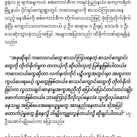
ဇွန်လ ၉ ရက်နေ့ကပင် စစ်ကောင်စီက ကရင်ပြည်နယ်၊ ကော့ကရိတ်
မြို့နယ်၊ ပိုင်ရပ်ကျေးရွာတွင် ကလေးများကို စာသင်ကြားပေးနေ
သည့် နေအိမ်ကို စစ်ကောင်စီက တိုက်လေယာဉ်ဖြင့် ဗုံးကြဲတိုက်ခိုက်
ခဲ့ပြီး ကျောင်းသားကလေးငယ် ၃ ဦး၊ ဆရာမ ၁ ဦးနှင့် ဒေသခံ ၁ ဦး
သေဆုံးသွားခဲ့သည့်အပြင် အများအပြားလည်း ထိခိုက်ဒဏ်ရာရရှိခဲ့
သည်။
“အခုဆိုရင် ကလေးငယ်တွေ စာသင်ကြားနေတဲ့ စာသင်ကျောင်း
တွေကို တိုက်ခိုက်မှုက တကယ့်ကို ဆိုးဝါးလှတဲ့ ပြစ်မှုဖြစ်ပါတယ်။
ကလေးငယ်တွေဆိုတာ လက်နက်ကိုင် ပဋိပက္ခအတွင်းမှာ အထူးကာ
ကွယ်ပေးရမယ့် သူတွေဖြစ်တယ်။ စာသင်ကျောင်းတွေကို တိုက်ခိုက်
ခြင်းက လူသားချင်းစာနာမှုအကူအညီကို ပြောင်ပြောင်တင်းတင်းချိုး
ဖောက်တာဖြစ်တယ်။ ဘာကြောင့်ဒီလိုလုပ်နေလဲ။ သူတို့လုပ်ဆောင်
နေသမျှ အပြစ်ပေးအရေးယူမှုတွေ အားနည်းနေတယ်။ ဒါ့အပြင်
ထောက်ပံ့မှုတွေ ရှိနေလို့ ဒါမျိုးကျူးလွန်တယ်လို့ ဆိုချင်ပါတယ်”
ဟု
ဦးအောင်မျိုးမင်းက ပြောသည်။