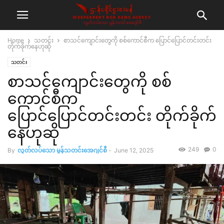
Home
သတင်း
စာသင်ကျောင်းတွေကို စစ်ကောင်စီက ပြောင်ပြောင်တင်းတင်း
တိုက်ခိုက်နေဟုဆို
သတင်း
စာသင်ကျောင်းတွေကို စစ်
ကောင်စီက
ပြောင်ပြောင်တင်းတင်း တိုက်ခိုက်
နေဟုဆို
249
0
By
လွတ်လပ်သော မွန်သတင်းအေဂျင်စီ
-
June 12, 2025