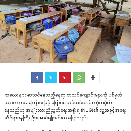
ကလေးများ စာသင်နေသည့်နေရာ စာသင်ကျောင်းများကို ပစ်မှတ်
ထားကာ လေကြောင်းဖြင့် ပြောင်ပြောင်တင်းတင်း တိုက်ခိုက်
နေသည်ဟု အမျိုးသားညီညွတ်ရေးအစိုးရ (NUG)၏ လူ့အခွင့်အရေး
ဆိုင်ရာဝန်ကြီး ဦးအောင်မျိုးမင်းက ပြောသည်။