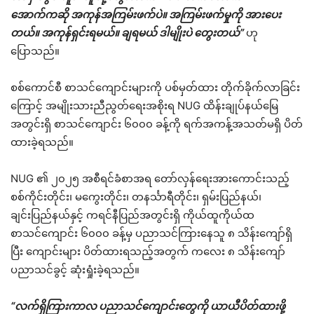
အောက်ကဆို အကုန်အကြမ်းဖက်ပဲ။ အကြမ်းဖက်မှုကို အားပေး
တယ်။ အကုန်ရှင်းရမယ်။ ချရမယ် ဒါမျိုးပဲ တွေးတယ်”
ဟု
ပြောသည်။
စစ်ကောင်စီ စာသင်ကျောင်းများကို ပစ်မှတ်ထား တိုက်ခိုက်လာခြင်း
ကြောင့် အမျိုးသားညီညွတ်ရေးအစိုးရ NUG ထိန်းချုပ်နယ်မြေ
အတွင်းရှိ စာသင်ကျောင်း ၆၀၀၀ ခန့်ကို ရက်အကန့်အသတ်မရှိ ပိတ်
ထားခဲ့ရသည်။
NUG ၏ ၂၀၂၅ အစီရင်ခံစာအရ တော်လှန်ရေးအားကောင်းသည့်
စစ်ကိုင်းတိုင်း၊ မကွေးတိုင်း၊ တနင်္သာရီတိုင်း၊ ရှမ်းပြည်နယ်၊
ချင်းပြည်နယ်နှင့် ကရင်နီပြည်အတွင်းရှိ ကိုယ်ထူကိုယ်ထ
စာသင်ကျောင်း ၆၀၀၀ ခန့်မှ ပညာသင်ကြားနေသူ ၈ သိန်းကျော်ရှိ
ပြီး ကျောင်းများ ပိတ်ထားရသည့်အတွက် ကလေး ၈ သိန်းကျော်
ပညာသင်ခွင့် ဆုံးရှုံးခဲ့ရသည်။
“လက်ရှိကြားကာလ ပညာသင်ကျောင်းတွေကို ယာယီပိတ်ထားဖို့