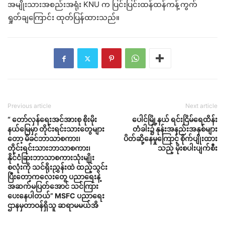
အမျိုးသားအစည်းအရုံး KNU က ပြင်းပြင်းထန်ထန်ကန့်ကွက်
ရှုတ်ချကြောင်း ထုတ်ပြန်ထားသည်။
Previous article
Next article
“ တော်လှန်ရေးအင်အားစု စိုးမိုး
ပေါင်မြို့နယ် ရင်းငြိမ်ရေထိန်း
နယ်မြေမှာ တိုင်းရင်းသားတွေများ
တံခါး၌ နုန်းအနည်းအနှစ်များ
တော့ မိခင်ဘာသာစကား၊
ပိတ်ဆို့နေမှုကြောင့် စိုက်ပျိုးထား
တိုင်းရင်းသားဘာသာစကား၊
သည့် မိုးစပါးပျက်စီး
နိုင်ငံခြားဘာသာစကားသုံးမျိုး
စလုံးကို သင်ရိုးညွှန်းထဲ ထည့်သွင်း
ပြီးတော့ကလေးတွေ ပညာရေးနဲ့
အဆက်မပြတ်အောင် သင်ကြား
ပေးနေပါတယ်” MSFC ပညာရေး
ဌာနမှတာဝန်ရှိသူ ဆရာမမယ်အိ