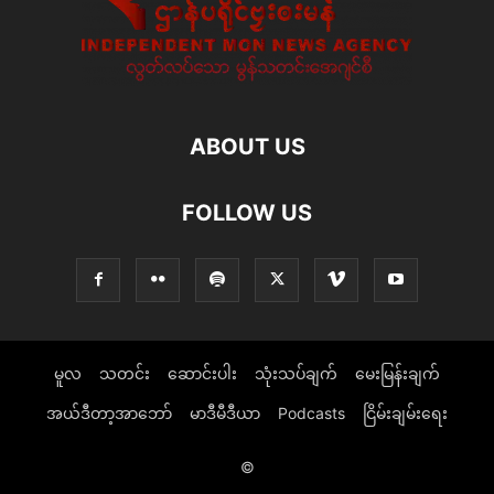
ABOUT US
FOLLOW US
မူလ
သတင်း
ဆောင်းပါး
သုံးသပ်ချက်
မေးမြန်းချက်
အယ်ဒီတာ့အာဘော်
မာဒီမီဒီယာ
Podcasts
ငြိမ်းချမ်းရေး
©