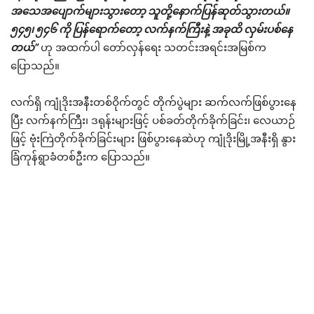
အသေအပျောက်များသွားတော့ သူတို့နောက်ပြန်ဆုတ်သွားတယ်။
၅၄၅၊ ၅၄၆ ကို ပြန်ရောက်တော့ လက်နက်ကြီးနဲ့ အခုထိ လှမ်းပစ်နေ
တယ်”
ဟု အထက်ပါ တော်လှန်ရေး သတင်းအရင်းအမြစ်က
ပြောသည်။
လက်ရှိ ကျုံဒိုးအနီးတစ်ဝိုက်တွင် တိုက်ပွဲများ ဆက်လက်ဖြစ်ပွားနေ
ပြီး လက်နက်ကြီး၊ ဒရုန်းများဖြင့် ပစ်ခတ်တိုက်ခိုက်ခြင်း၊ လေယာဉ်
ဖြင့် ဗုံးကြဲတိုက်ခိုက်ခြင်းများ ဖြစ်ပွားနေဆဲဟု ကျုံဒိုးမြို့အနီးရှိ နွား
ခြံကုန်ရွာခံတစ်ဦးက ပြောသည်။