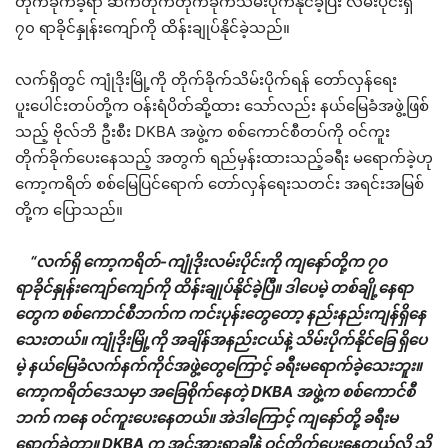
တိုက်ခိုက်ခဲ့ရာ ဆက်တိုက်တိုက်ခိုက်သိမ်းပိုက်နိုင်ခဲ့ပြီး လမ်းပိုင်းရှိ
၇၀ ရာခိုင်နှုန်းကျော်ကို ထိန်းချုပ်နိုင်ခဲ့သည်။
လက်ရှိတွင် ကျုံဒိုးမြို့ကို တိုက်ခိုက်သိမ်းပိုက်ရန် တော်လှန်ရေး
ပူးပေါင်းတပ်တို့က ဝန်းရံပိတ်ဆို့ထား သော်လည်း နယ်မြေခံအဖွဲ့ဖြစ်
သည့် ဗိုလ်ဘိ ဦးစီး DKBA အဖွဲ့က စစ်ကောင်စီတပ်ကို ဝင်ကူး
တိုက်ခိုက်ပေးနေသည့် အတွက် ရည်မှန်းထားသည့်ခရီး မရောက်ခဲ့ဟု
ကော့ကရိတ် စစ်မြေပြင်ရောက် တော်လှန်ရေးသတင်း အရင်းအမြစ်
တို့က ပြောသည်။
“လက်ရှိ ကော့ကရိတ်-ကျုံဒိုးလမ်းပိုင်းကို ကျနော်တို့က ၇၀
ရာခိုင်နှုန်းကျော်ကျော်ကို ထိန်းချုပ်နိုင်ခဲ့ပြီ။ ဒါပေမဲ့ တစ်ချို့နေရာ
တွေက စစ်ကောင်စီဘက်က ကင်းပုန်းတွေတော့ နည်းနည်းကျန်ရှိနေ
သေးတယ်။ ကျုံဒိုးမြို့ကို အချိန်အနည်းငယ်နဲ့ သိမ်းပိုက်နိုင်ခြေ ရှိပေ
မဲ့ နယ်မြေခံလက်နက်ကိုင်အဖွဲ့တွေကြောင့် ခရီးမရောက်ခဲ့သေးဘူး။
ကော့ကရိတ်ဒေသမှာ အခြေစိုက်နေတဲ့ DKBA အဖွဲ့က စစ်ကောင်စီ
ဘက် ကနေ ဝင်ကူးပေးနေတယ်။ အဲဒါကြောင့် ကျနော်တို့ ခရီးမ
ရောက်ခဲ့တာ။ DKBA က အင်အားရာချီနဲ့ ဝင်တိုက်ပေးနေတယ်လို့ သိ