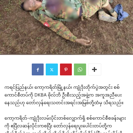
ကရင်ပြည်နယ်၊ ကော့ကရိတ်မြို့နယ်၊ ကျုံဒိုးတိုက်ပွဲအတွင်း စစ်
ကောင်စီတပ်ကို DKBA ဗိုလ်ဘိ ဦးစီးသည့်အဖွဲ့က အကူအညီပေး
နေသည်ဟု တော်လှန်ရေးသတင်းအရင်းအမြစ်တို့ထံမှ သိရသည်။
ကော့ကရိတ်-ကျုံဒိုးလမ်းပိုင်းတစ်လျှောက်ရှိ စစ်ကောင်စီစခန်းများ
ကို ဧပြီလဆန်းပိုင်းကစပြီး တော်လှန်ရေးပူးပေါင်းတပ်တို့က