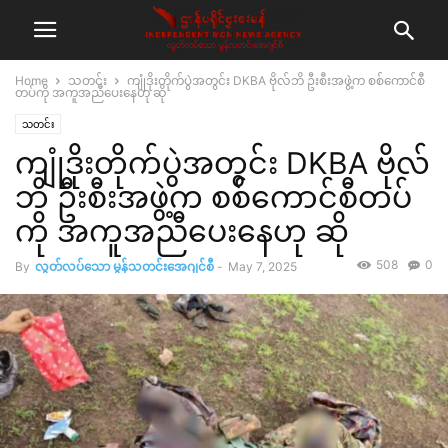
Home
သတင်း
ကျုံဒိုးတိုက်ပွဲအတွင်း DKBA ဗိုလ်ဘိ ဦးစီးအဖွဲ့က စစ်ကောင်စီ
တပ်ကို အကူအညီပေးနေဟု ဆို
သတင်း
ကျုံဒိုးတိုက်ပွဲအတွင်း DKBA ဗိုလ်
ဘိ ဦးစီးအဖွဲ့က စစ်ကောင်စီတပ်
ကို အကူအညီပေးနေဟု ဆို
508
0
By
လွတ်လပ်သော မွန်သတင်းအေဂျင်စီ
-
May 7, 2025