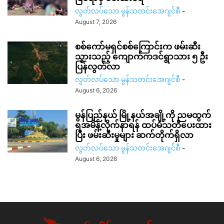
လွတ်လပ်သော မွန်သတင်းအေဂျင်စီ
-
August 7, 2026
စစ်ကော်မရှင်စစ်ကြောင်းက ဖမ်းဆီး
သွားသည့် ကျောက်ကဒင်ရွာသား ၅ ဦး
ပြန်လွတ်လာ
လွတ်လပ်သော မွန်သတင်းအေဂျင်စီ
-
August 6, 2026
မွန်ပြည်နယ် မြို့နယ်အချို့ကို ညမထွက်
ရအမိန့်လိုက်နာရန် ထပ်မံသတိပေးထား
ပြီး ဖမ်းဆီးမှုများ ဆက်တိုက်ရှိလာ
လွတ်လပ်သော မွန်သတင်းအေဂျင်စီ
-
August 6, 2026