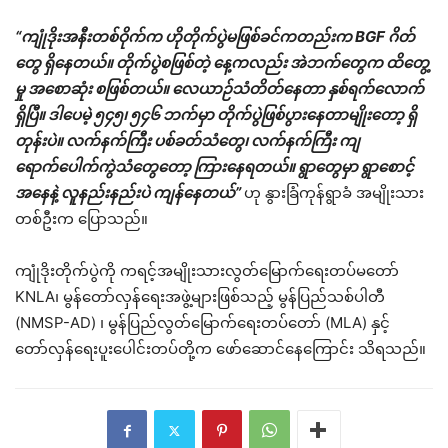
“ကျုံဒိုးအနီးတစ်ဝိုက်က ဟိုတိုက်ပွဲမဖြစ်ခင်ကတည်းက BGF ဂိတ်
တွေ ရှိနေတယ်။ တိုက်ပွဲစဖြစ်တဲ့ နေ့ကလည်း အဲဘက်တွေက ထိတွေ့
မှု အစောဆုံး စဖြစ်တယ်။ လေယာဉ်သံတိတ်နေတာ နှစ်ရက်လောက်
ရှိပြီ။ ဒါပေမဲ့ ၅၄၅၊ ၅၄၆ ဘက်မှာ တိုက်ပွဲဖြစ်ပွားနေတာမျိုးတော့ ရှိ
တုန်းပဲ။ လက်နက်ကြီး ပစ်ခတ်သံတွေ၊ လက်နက်ကြီး ကျ
ရောက်ပေါက်ကွဲသံတွေတော့ ကြားနေရတယ်။ ရွာတွေမှာ ရွာစောင့်
အနေနဲ့ လူနည်းနည်းပဲ ကျန်နေတယ်”
ဟု နွားခြံကုန်ရွာခံ အမျိုးသား
တစ်ဦးက ပြောသည်။
ကျုံဒိုးတိုက်ပွဲကို ကရင့်အမျိုးသားလွတ်မြောက်ရေးတပ်မတော်
KNLA၊ မွန်တော်လှန်ရေးအဖွဲ့များဖြစ်သည့် မွန်ပြည်သစ်ပါတီ
(NMSP-AD) ၊ မွန်ပြည်လွတ်မြောက်ရေးတပ်တော် (MLA) နှင့်
တော်လှန်ရေးပူးပေါင်းတပ်တို့က ဖော်ဆောင်နေကြောင်း သိရသည်။