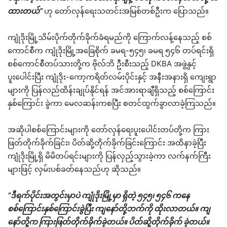
ထားတယ်”
ဟု တော်လှန်ရေးသတင်းအမြစ်တစ်ဦးက ပြောသည်။
ကျုံဒိုးမြို့သိမ်းပိုက်တိုက်ခိုက်ခံရမည်ကို ကြောက်လန့်နေသည့် စစ်
ကောင်စီက ကျုံဒိုးမြို့အခြေစိုက် ခမရ-၅၄၅၊ ခမရ ၅၄၆ တပ်ရင်းရှိ
စစ်ကောင်စီတပ်သားတို့က ဗိုလ်ဘိ ဦးစီးသည့် DKBA အဖွဲ့နှင့်
ပူးပေါင်းပြီး ကျုံဒိုး-ကော့ကရိတ်လမ်းပိုင်းနှင့် အနီးအနားရှိ ကျေးရွာ
များကို ပြန်လည်ထိန်းချုပ်နိုင်ရန် အင်အားရာချီရှိသည့် စစ်ကြောင်း
နှစ်ကြောင်း ခွဲကာ မေလဆန်းကစပြီး စတင်ထွက်ခွာလာခဲ့ကြသည်။
အဆိုပါစစ်ကြောင်းများကို တော်လှန်ရေးပူးပေါင်းတပ်တို့က ကြား
ဖြတ်တိုက်ခိုက်ခြင်း၊ ပိတ်ဆို့တိုက်ခိုက်ခြင်းကြောင်း အထိနာခဲ့ပြီး
ကျုံဒိုးမြို့ရှိ မိမိတပ်ရင်းများကို ပြန်လှည့်သွားခဲ့ကာ လက်နက်ကြီး
များဖြင့် လှမ်းပစ်ခတ်နေသည်ဟု ဆိုသည်။
“ဒီရက်ပိုင်းအတွင်းမှာပဲ ကျုံဒိုးမြို့မှာ ရှိတဲ့ ၅၄၅၊ ၅၄၆ ကနေ
စစ်ကြောင်းနှစ်ကြောင်းခွဲပြီး ကျနော်တို့ဘက်ကို ထိုးလာတယ်။ ကျ
နော်တို့က ကြားဖြတ်တိုက်ခိုက်ခဲ့တယ်။ ပိတ်ဆို့တိုက်ခိုက် ခဲ့တယ်။