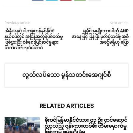
Previous article
Next article
အိန္ဒိယနှင့် ပါကစ္စတန်နှစ်နိုင်ငံ
ရခိုင်အမျိုးသားပါတီ ANP
နယ်စပ်တွင် အပြန်အလှန်ပစ်ခတ်မှု
အနေဖြင့် ပြန်ပြီး မှတ်ပုံတင်ဖို့ အစီ
ဖြစ်ပွားပြီး စစ်ရေးပြင်ဆင်မှုများ
အစဥ်မရှိဟု ပြော
ဆက်လက်လုပ်ဆောင်
လွတ်လပ်သော မွန်သတင်းအေဂျင်စီ
RELATED ARTICLES
ခိုးဝင်မြန်မာနိုင်ငံသား ၄၃ ဦး တင်ဆောင်
လာသည့် ဗန်းကားတစ်စီး တိမ်းမှောက်မှု
ဖြစ်ရာမှ ဖမ်းဆီးခံရ