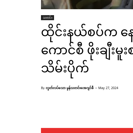
သတင်း
ထိုင်းနယ်စပ်က န
ကောင်စီ ဖိုးချီးမူ
သိမ်းပိုက်
-
လွတ်လပ်သော မွန်သတင်းအေဂျင်စီ
May 27, 2024
By
Facebook
X
Pinterest