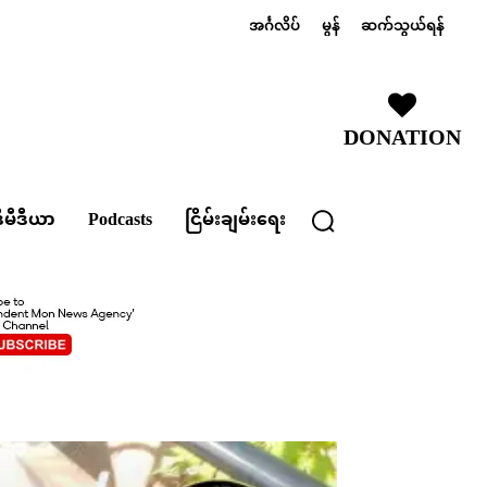
အင်္ဂလိပ်
မွန်
ဆက်သွယ်ရန်
DONATION
ီမီဒီယာ
Podcasts
ငြိမ်းချမ်းရေး