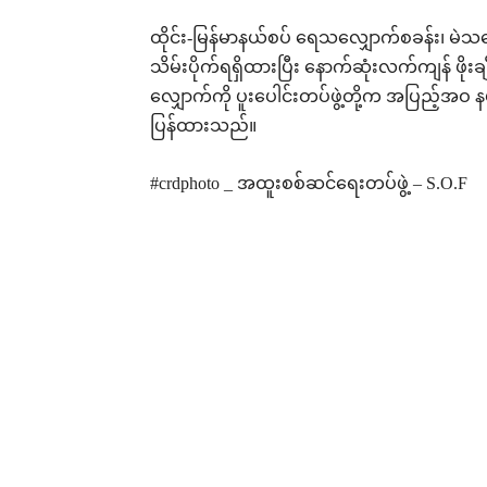
ထိုင်း-မြန်မာနယ်စပ် ရေသလျှောက်စခန်း၊ မဲသရောထစ
သိမ်းပိုက်ရရှိထားပြီး နောက်ဆုံးလက်ကျန် ဖိုး
လျှောက်ကို ပူးပေါင်းတပ်ဖွဲ့တို့က အပြည့်အဝ နယ
ပြန်ထားသည်။
#crdphoto _ အထူးစစ်ဆင်ရေးတပ်ဖွဲ့ – S.O.F