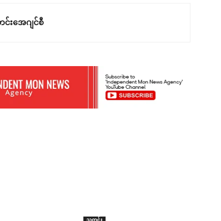
င်းအေဂျင်စီ
သတင်း