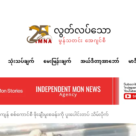
လွတ်လပ်သော
မွန်သတင်း အေဂျင်စီ
သုံးသပ်ချက်
မေးမြန်းချက်
အယ်ဒီတာ့အာဘော်
မာဒ
 စစ်ကောင်စီ ဖိုးချီးမူးစခန်းကို ပူးပေါင်းတပ် သိမ်းပိုက်