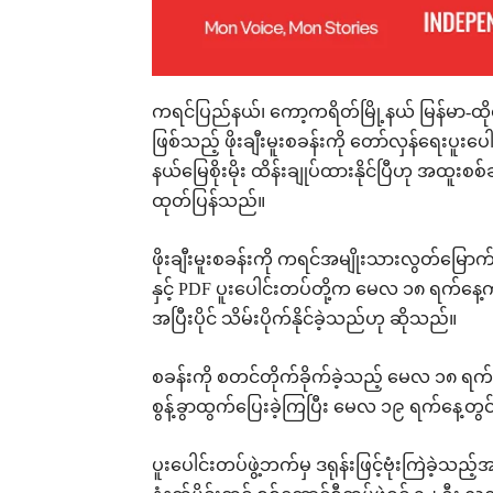
ကရင်ပြည်နယ်၊ ကော့ကရိတ်မြို့နယ် မြန်မာ-ထို
ဖြစ်သည့် ဖိုးချီးမူးစခန်းကို တော်လှန်ရေးပူးပေါင်
နယ်မြေစိုးမိုး ထိန်းချုပ်ထားနိုင်ပြီဟု အထူ
ထုတ်ပြန်သည်။
ဖိုးချီးမူးစခန်းကို ကရင်အမျိုးသားလွတ်မြေ
နှင့် PDF ပူးပေါင်းတပ်တို့က မေလ ၁၈ ရက်နေ့
အပြီးပိုင် သိမ်းပိုက်နိုင်ခဲ့သည်ဟု ဆိုသည်။
စခန်းကို စတင်တိုက်ခိုက်ခဲ့သည့် မေလ ၁၈ 
စွန့်ခွာထွက်ပြေးခဲ့ကြပြီး မေလ ၁၉ ရက်နေ့တွင်
ပူးပေါင်းတပ်ဖွဲ့ဘက်မှ ဒရုန်းဖြင့်ဗုံးကြဲခဲ့သည့