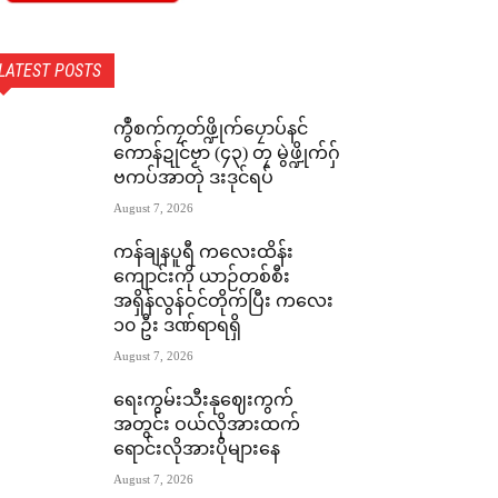
LATEST POSTS
ကွဳစက်ကၠတ်ဖ္ဍိုက်ပၠောပ်နင်
ကောန်ဍုင်ဗၟာ (၄၃) တၠ မွဲဖ္ဍိုက်ဂှ်
ဗကပ်အာတုဲ ဒးဒုင်ရပ်
August 7, 2026
ကန်ချနပူရီ ကလေးထိန်း
ကျောင်းကို ယာဉ်တစ်စီး
အရှိန်လွန်ဝင်တိုက်ပြီး ကလေး
၁၀ ဦး ဒဏ်ရာရရှိ
August 7, 2026
ရေးကွမ်းသီးနုဈေးကွက်
အတွင်း ဝယ်လိုအားထက်
ရောင်းလိုအားပိုများနေ
August 7, 2026