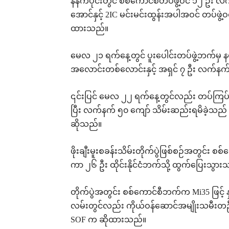
နံနက်ပိုင်းတွင် စစ်ကောင်စီတပ်ဖွဲ့ဝင် ၁၂ ဦး လက
အောင်နှင့် 2IC မင်းမင်းထွန်းအပါအဝင် တပ်ဖွ
ထားသည်။
မေလ ၂၁ ရက်နေ့တွင် ပူးပေါင်းတပ်ဖွဲ့ဘက်မှ န
အလောင်းတစ်လောင်းနှင့် အရှင် ၇ ဦး လက်နက်
၎င်းပြင် မေလ ၂၂ ရက်နေ့တွင်လည်း တပ်ကြပ်က
ပြီး လက်နက် ၅၀ ကျော် သိမ်းဆည်းရမိခဲ့သည် 
ဆိုသည်။
ဖိုးချီးမူးစခန်းသိမ်းတိုက်ပွဲဖြစ်စဉ်အတွင်း စစ
ကာ ၂၆ ဦး ထိုင်းနိုင်ငံဘက်သို့ ထွက်ပြေးသ
တိုက်ပွဲအတွင်း စစ်ကောင်စီဘက်က Mi35 ဖြင့် နှစ
လမ်းတွင်လည်း ကိုယ်ဝန်ဆောင်အမျိုးသမီးတဦး
SOF က ဆိုထားသည်။