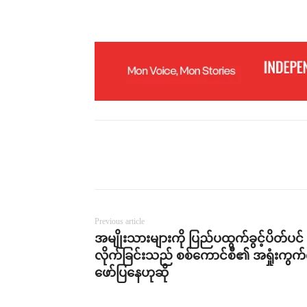
Previous article
အမျိုးသားများကို ပြည်ပထွက်ခွင့်ပိတ်ပင်
လိုက်ခြင်းသည် စစ်ကောင်စီ၏ အရှုံးကွက်
ဖော်ပြနေဟုဆို