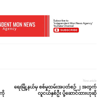
Next article
ရေးမြို့နယ်မှ စစ်မှုထမ်းအပတ်စဉ် ၂ အတွက်
ကို
လူငယ်နှစ်ဦး ပို့ဆောင်ထားဟုဆို