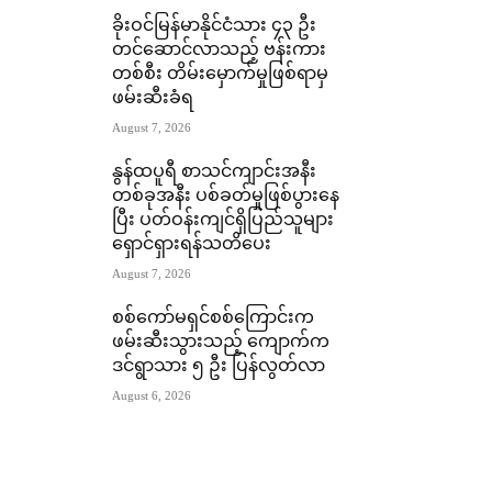
ခိုးဝင်မြန်မာနိုင်ငံသား ၄၃ ဦး
တင်ဆောင်လာသည့် ဗန်းကား
တစ်စီး တိမ်းမှောက်မှုဖြစ်ရာမှ
ဖမ်းဆီးခံရ
August 7, 2026
နွန်ထပူရီ စာသင်ကျာင်းအနီး
တစ်ခုအနီး ပစ်ခတ်မှုဖြစ်ပွားနေ
ပြီး ပတ်ဝန်းကျင်ရှိပြည်သူများ
ရှောင်ရှားရန်သတိပေး
August 7, 2026
စစ်ကော်မရှင်စစ်ကြောင်းက
ဖမ်းဆီးသွားသည့် ကျောက်က
ဒင်ရွာသား ၅ ဦး ပြန်လွတ်လာ
August 6, 2026