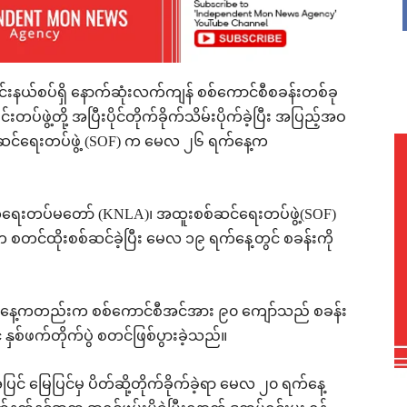
င်းနယ်စပ်ရှိ နောက်ဆုံးလက်ကျန် စစ်ကောင်စီစခန်းတစ်ခု
းတပ်ဖွဲ့တို့ အပြီးပိုင်တိုက်ခိုက်သိမ်းပိုက်ခဲ့ပြီး အပြည့်အဝ
းစစ်ဆင်ရေးတပ်ဖွဲ့ (SOF) က မေလ ၂၆ ရက်နေ့က
ာက်ရေးတပ်မတော် (KNLA)၊ အထူးစစ်ဆင်ရေးတပ်ဖွဲ့(SOF)
က စတင်ထိုးစစ်ဆင်ခဲ့ပြီး မေလ ၁၉ ရက်နေ့တွင် စခန်းကို
ရက်နေ့ကတည်းက စစ်ကောင်စီအင်အား ၉၀ ကျော်သည် စခန်း
 နှစ်ဖက်တိုက်ပွဲ စတင်ဖြစ်ပွားခဲ့သည်။
်အပြင် မြေပြင်မှ ပိတ်ဆို့တိုက်ခိုက်ခဲ့ရာ မေလ ၂၀ ရက်နေ့