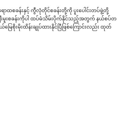
ခန်းနှင့် ကွီလုံတိုင်စခန်းတို့ကို ပူးပေါင်းတပ်ဖွဲ့တို့
ချီးမူးစခန်းကိုပါ ထပ်မံသိမ်းပိုက်နိုင်သည့်အတွက် နယ်စပ်တ
်မြေစိုးမိုးထိန်းချုပ်ထားနိုင်ပြီဖြစ်ကြောင်းလည်း ထုတ်