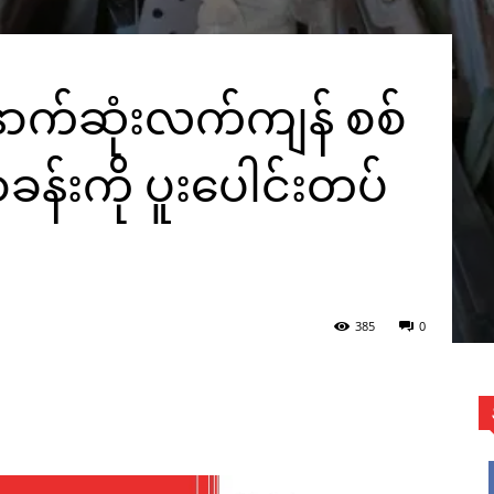
ောက်ဆုံးလက်ကျန် စစ်
းစခန်းကို ပူးပေါင်းတပ်
385
0
WhatsApp