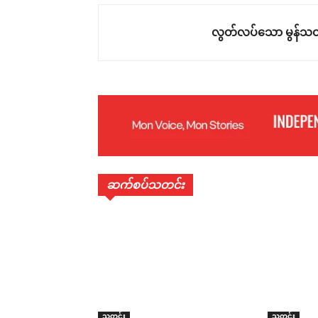
လွတ်လပ်သော မွန်သတ
ဆက်စပ်သတင်း
သတင်း
သတင်း