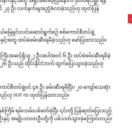
်နက်နှင့်အတူ အရှင်ဖမ်းမိခဲ့ပြီးနောက် ဒုတပ်ရင်းမှူး ရန်
ဲ့ဝင် ၂၃ ဦး လက်နက်ချအညံ့ခံလာခဲ့သည်ဟု ထုတ်ပြန်
ယ်မြေရှင်းလင်းဆောင်ရွက်စဉ် စစ်ကောင်စီတပ်ဖွဲ့
နှင့်အတူ ထပ်မံဖမ်းဆီးရမိခဲ့သည်ဟု ဖော်ပြထားသည်။
ြီးအဆင့်ရှိသူ ၂ ဦးအပါအဝင် ၆ ဦး ထပ်မံဖမ်းဆီးရမိခဲ့
၂၆ ဦးသည် ထိုင်းနိုင်ငံဘက် ထွက်ပြေးသွားခဲ့သည်ဟု
်ကောင်စီတပ်ဖွဲ့ဝင် ၄၈ ဦး ဖမ်းဆီးရမိပြီး၊ ၂၀ ကျော်သေဆုံး
ွားသည်ဟု SOF က ထုတ်ပြန်ထားသည်။
်ကြိမ် ရမ်းသမ်းပစ်ခတ်ခဲ့ပြီး ၎င်းတို့ ပြန်ဆုတ်ပြေးသည့်
နှင့် အမျိုးသားတဦးတို့ကို ပစ်သတ်သွားခဲ့ကြောင်းလည်း