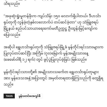
သိရသည်။
“အခုဆုံးရှုံးမှုတန်ဖိုးက ကျပ်သိန်း ၁၅၀ လောက်ရှိပါတယ်၊ ဒီဟင်္သာ
ရုပ်တုကို လွန်ခဲ့တဲ့နှစ်လလောက်ပဲ တပ်ဆင်ခဲ့တာ” ဟု သံဖြူဇရပ်
မြို့နယ် စည်ပင်သာယာရေးကော်မတီဥက္ကဋ္ဌ ဦးထွန်းမြင့်ကျော်က
ပြောသည်။
အဆိုပါ ရွှေဟင်္သာရုပ်တုကို သံဖြူဇရပ်မြို့ခံ မွန်တိုင်းရင်းသားများက
ပြုလုပ်တပ်ဆင်ပြီး အကြိမ် (၇၀)မြောက် မွန်အမျိုးသားနေ့
(ဖေဖော်ဝါရီ ၁၂ ရက်) တွင် ဖွင့်ပွဲပြုလုပ်ခဲ့ခြင်း ဖြစ်သည်။
မွန်တိုင်းရင်းသားတို့၏ အမျိုးသားသင်္ကေတ ရွှေဟင်္သာရုပ်တုများ
အား မွန်ဒေသအနှံ့အပြားတွင် အမှတ်တရထားရှိကြသည်ကို တွေ့ရှိရ
သည်။
TAGS
မွန်သတင်းအေဂျင်စီ