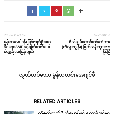
Previous article
Next article
မွန်ဆားလုပ်ငန်း ပြန်လည်ဦးမော့
ဗိုလ်ချုပ်အောင်ဆန်းတံတား
နိုင်ရေး SME နှင့်ချိတ်ဆက်ပေး
(ဘီလူးကျွန်း) ဖြတ်သန်းသွားလာ
တွေ့ဆုံမေးမြန်းချက်
နိုင်ပြီ
လွတ်လပ်သော မွန်သတင်းအေဂျင်စီ
RELATED ARTICLES
ကွဳစက်ကၠတ်ဖ္ဍိုက်ပၠောပ်နင် ကောန်ဍုင်ဗၟာ