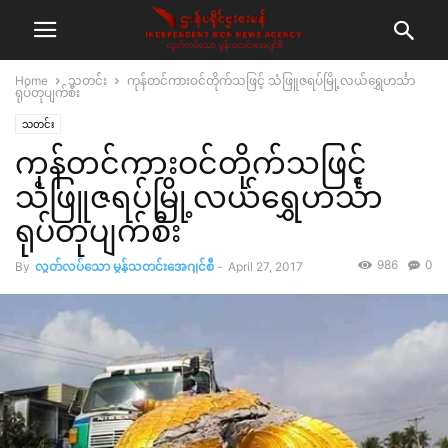
Home
သတင်း
ကုန်တင်ကားဝင်တိုက်သဖြင့် သံဖြူဇရပ်မြို့လယ်ရွှေဟင်္သာ
ရုပ်တုပျက်စီး
သတင်း
ကုန်တင်ကားဝင်တိုက်သဖြင့်
သံဖြူဇရပ်မြို့လယ်ရွှေဟင်္သာ
ရုပ်တုပျက်စီး
986
0
By
လွတ်လပ်သော မွန်သတင်းအေဂျင်စီ
-
April 27, 2017