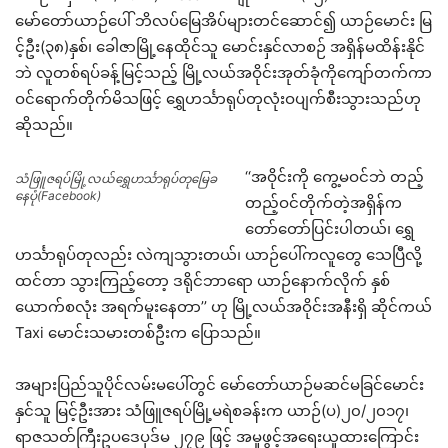
မော်တော်ယာဉ်ပေါ် ဘိလပ်မြေအိပ်များတင်ဆောင်၍ ယာဉ်မောင်း မြ
င့်ဦး(၃၈)နှစ်၊ ခေါဇာမြို့နေထိုင်သူ မောင်းနှင်လာစဉ် အရှိန်မထိန်းနိုင်
ဘဲ လူတစ်ရပ်ခန့်မြင့်သည့် မြို့လယ်အဝိုင်းအုတ်ခုံကိုကျော်တက်ကာ
ဝင်ရောက်တိုက်မိသဖြင့် ရွှေဟင်္သာရုပ်တုလုံးဝပျက်စီးသွားသည်ဟု
ဆိုသည်။
‘‘အဝိုင်းကို ကွေ့မဝင်ဘဲ တည့်
သံဖြူဇရပ်မြို့လယ်ရွှေဟင်္သာရုပ်တုမြေခ
နေပုံ(Facebook)
တည့်ဝင်တိုက်တဲ့အရှိန်က
တော်တော်ပြင်းပါတယ်၊ ရွှေ
ဟင်္သာရုပ်တုလည်း လဲကျသွားတယ်၊ ယာဉ်ပေါ်ကလူတွေ သေပြီလို့
ထင်တာ သွားကြည့်တော့ ဒရိုင်ဘာရော ယာဉ်နောက်လိုက် နှစ်
ယောက်စလုံး အရက်မူးနေတာ’’ ဟု မြို့လယ်အဝိုင်းအနီးရှိ ဆိုင်ကယ်
Taxi မောင်းသမားတစ်ဦးက ပြောသည်။
အများပြည်သူပိုင်လမ်းမပေါ်တွင် မော်တော်ယာဉ်မဆင်မခြင်မောင်း
နှင်သူ မြင့်ဦးအား သံဖြူဇရပ်မြို့မရဲစခန်းက ယာဉ်(ပ)၂၀/၂၀၁၇၊
ရာဇသတ်ကြီးဥပဒေပုဒ်မ ၂၇၉ ဖြင့် အမှုဖွင့်အရေးယူထားကြောင်း