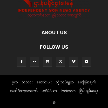
ABOUT US
FOLLOW US
မူလ
သတင်း
ဆောင်းပါး
သုံးသပ်ချက်
မေးမြန်းချက်
အယ်ဒီတာ့အာဘော်
မာဒီမီဒီယာ
Podcasts
ငြိမ်းချမ်းရေး
©