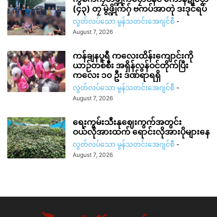
(၄၃) တၠ မွဲဖ္ဍိုက်ဂှ် ဗကပ်အာတုဲ ဒးဒုင်ရပ်
လွတ်လပ်သော မွန်သတင်းအေဂျင်စီ
-
August 7, 2026
ကန်ချနပူရီ ကလေးထိန်းကျောင်းကို
ယာဉ်တစ်စီး အရှိန်လွန်ဝင်တိုက်ပြီး
ကလေး ၁၀ ဦး ဒဏ်ရာရရှိ
လွတ်လပ်သော မွန်သတင်းအေဂျင်စီ
-
August 7, 2026
ရေးကွမ်းသီးနုဈေးကွက်အတွင်း
ဝယ်လိုအားထက် ရောင်းလိုအားပိုများနေ
လွတ်လပ်သော မွန်သတင်းအေဂျင်စီ
-
August 7, 2026