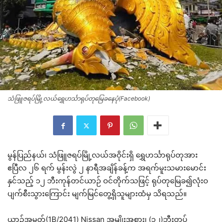
သံဖြူဇရပ်မြို့လယ်ရွှေဟင်္သာရုပ်တုမြေခနေပုံ(Facebook)
မွန်ပြည်နယ်၊ သံဖြူဇရပ်မြို့လယ်အဝိုင်းရှိ ရွှေဟင်္သာရုပ်တုအား
ဧပြီလ ၂၆ ရက် မွန်းလွဲ ၂ နာရီအချိန်ခန့်က အရက်မူးသမားမောင်း
နှင်သည့် ၁၂ ဘီးကုန်တင်ယာဉ် ဝင်တိုက်သဖြင့် ရုပ်တုမြေခ၍လုံးဝ
ပျက်စီးသွားကြောင်း မျက်မြင်တွေ့ရှိသူများထံမှ သိရသည်။
ယာဉ်အမှတ်(1B/2041) Nissan အမျိုးအစား၊ (၁၂)ဘီးတပ်