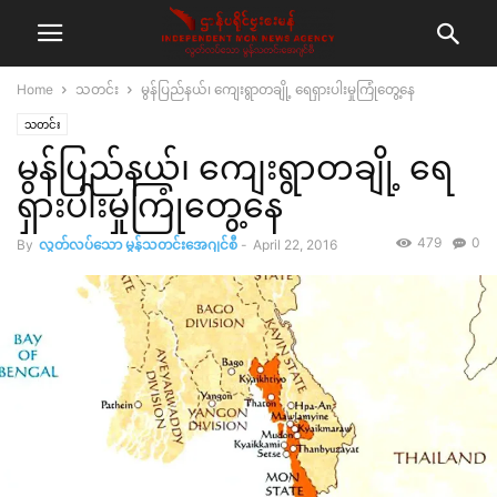
Home
သတင်း
မွန်ပြည်နယ်၊ ကျေးရွာတချို့ ရေရှားပါးမှုကြုံတွေ့နေ
သတင်း
မွန်ပြည်နယ်၊ ကျေးရွာတချို့ ရေ
ရှားပါးမှုကြုံတွေ့နေ
479
0
By
လွတ်လပ်သော မွန်သတင်းအေဂျင်စီ
-
April 22, 2016