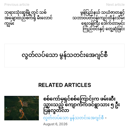
Previous article
Next article
ဘုရားသုံးဆူမြို့တွင် သစ်
မွန်ပြည်နယ် သယံဇာတနှင့်
အချောထည်စက်ရုံ မီးလောင်
သဘာ၀ပတ်၀န်းကျင်ထိန်းသိမ်း
ကျွမ်း
ရေး၀န်ကြီး ဒေါက်တာမင်း
ကြည်၀င်းနှင့် တွေ့ဆုံခြင်း
လွတ်လပ်သော မွန်သတင်းအေဂျင်စီ
RELATED ARTICLES
စစ်ကော်မရှင်စစ်ကြောင်းက ဖမ်းဆီး
သွားသည့် ကျောက်ကဒင်ရွာသား ၅ ဦး
ပြန်လွတ်လာ
လွတ်လပ်သော မွန်သတင်းအေဂျင်စီ
-
August 6, 2026