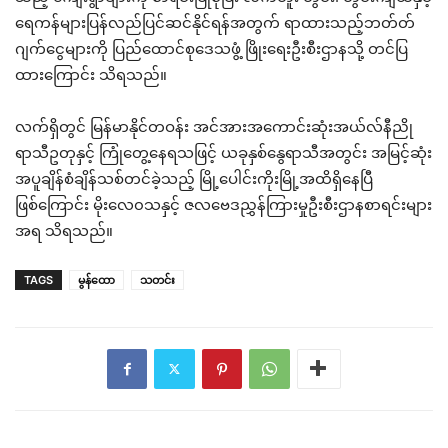
ရေကန်များပြန်လည်ပြင်ဆင်နိုင်ရန်အတွက် ရာထားသည့်ဘတ်တ်
ဂျက်ငွေများကို ပြည်ထောင်စုဒေသဖွံ့ ဖြိုးရေးဦးစီးဌာနသို့ တင်ပြ
ထားကြောင်း သိရသည်။
လက်ရှိတွင် မြန်မာနိုင်တဝန်း အင်အားအကောင်းဆုံးအယ်လ်နီညို
ရာသီဥတုနှင့် ကြုံတွေ့နေရသဖြင့် ယခုနှစ်နွေရာသီအတွင်း အမြင့်ဆုံး
အပူချိန်စံချိန်သစ်တင်ခဲ့သည့် မြို့ပေါင်းကိုးမြို့အထိရှိနေပြီ
ဖြစ်ကြောင်း မိုးလေ၀သနှင့် ဇလဗေဒညွှန်ကြားမှုဦးစီးဌာနစာရင်းများ
အရ သိရသည်။
TAGS
မွန်ထော
သတင်း