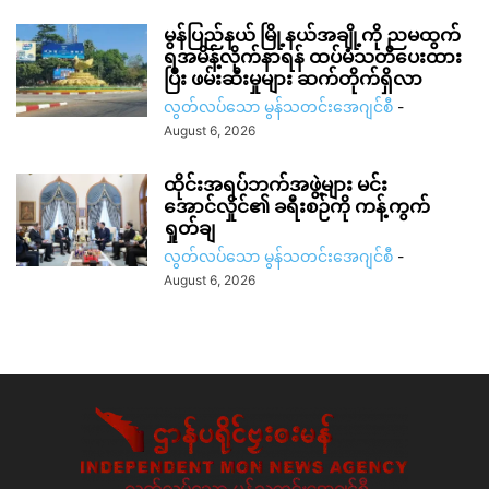
မွန်ပြည်နယ် မြို့နယ်အချို့ကို ညမထွက်
ရအမိန့်လိုက်နာရန် ထပ်မံသတိပေးထား
ပြီး ဖမ်းဆီးမှုများ ဆက်တိုက်ရှိလာ
လွတ်လပ်သော မွန်သတင်းအေဂျင်စီ
-
August 6, 2026
ထိုင်းအရပ်ဘက်အဖွဲ့များ မင်း
အောင်လှိုင်၏ ခရီးစဉ်ကို ကန့်ကွက်
ရှုတ်ချ
လွတ်လပ်သော မွန်သတင်းအေဂျင်စီ
-
August 6, 2026