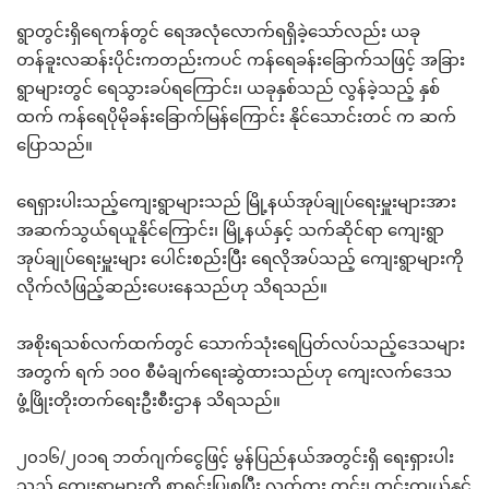
ရွာတွင်းရှိရေကန်တွင် ရေအလုံလောက်ရရှိခဲ့သော်လည်း ယခု
တန်ခူးလဆန်းပိုင်းကတည်းကပင် ကန်ရေခန်းခြောက်သဖြင့် အခြား
ရွာများတွင် ရေသွားခပ်ရကြောင်း၊ ယခုနှစ်သည် လွန်ခဲ့သည့် နှစ်
ထက် ကန်ရေပိုမိုခန်းခြောက်မြန်ကြောင်း နိုင်သောင်းတင် က ဆက်
ပြောသည်။
ရေရှားပါးသည့်ကျေးရွာများသည် မြို့နယ်အုပ်ချုပ်ရေးမှူးများအား
အဆက်သွယ်ရယူနိုင်ကြောင်း၊ မြို့နယ်နှင့် သက်ဆိုင်ရာ ကျေးရွာ
အုပ်ချုပ်ရေးမှူးများ ပေါင်းစည်းပြီး ရေလိုအပ်သည့် ကျေးရွာများကို
လိုက်လံဖြည့်ဆည်းပေးနေသည်ဟု သိရသည်။
အစိုးရသစ်လက်ထက်တွင် သောက်သုံးရေပြတ်လပ်သည့်ဒေသများ
အတွက် ရက် ၁၀၀ စီမံချက်ရေးဆွဲထားသည်ဟု ကျေးလက်ဒေသ
ဖွံ့ဖြိုးတိုးတက်ရေးဦးစီးဌာန သိရသည်။
၂၀၁၆/၂၀၁ရ ဘတ်ဂျက်ငွေဖြင့် မွန်ပြည်နယ်အတွင်းရှိ ရေးရှားပါး
သည့် ကျေးရွာများကို စာရင်းပြုစုပြီး လက်တူး တွင်း၊ တွင်းကျယ်နှင့်