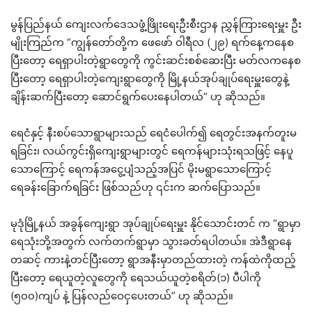
မွန်ပြည်နယ် ကျေးလက်ဒေသဖွံ့ဖြိုးရေးဦးစီးဌာန ညွှန်ကြားရေးမှူး ဦး
မျိုးကြည်က “ကျွန်တော်တို့က ဖေဖော် ဝါရီလ (၂၉) ရက်နေ့ကနေစ
ပြီးတော့ ရေရှာပါးတဲ့ရွာတွေကို ကွင်းဆင်းစစ်ဆေးပြီး မတ်လကနေစ
ပြီးတော့ ရေရှာပါးတဲ့ကျေးရွာတွေကို မြို့နယ်အုပ်ချုပ်ရေးမှူးတွေနဲ့
ချိန်းဆက်ပြီးတော့ ဆောင်ရွက်ပေးနေပါတယ်” ဟု ဆိုသည်။
ရေငံနှင့် နီးစပ်သောရွာများသည် ရေငံပေါက်၍ ရေတွင်းအနက်တူးမ
ရခြင်း၊ လယ်ကွင်းရှိကျေးရွာများတွင် ရေကန်များသုံးရသဖြင့် နေပူ
သောကြောင့် ရေကန်အငွေ့ပျံသည့်အပြင် မိုးမရွာသောကြောင့်
ရေခန်းခြောက်ရခြင်း ဖြစ်သည်ဟု ၎င်းက ဆက်ပြောသည်။
မုဒုံမြို့နယ် အခွန်ကျေးရွာ အုပ်ချုပ်ရေးမှူး နိုင်သောင်းတင် က “ရွာမှာ
ရေသုံးဘို့အတွက် လက်တက်ရွာမှာ သွားခတ်ရပါတယ်။ အဲဒီရွာနေ
တဆင့် ကားနဲ့တင်ပြီးတော့ ရွာအနီးမှာတည်ထားတဲ့ ကန်ထဲကိုထည့်
ပြီးတော့ ရေယူတဲ့လူတွေကို ရေသယ်ယူတဲ့စရိတ်(၁) ပီပါကို
(၅၀၀)ကျပ် နဲ့ ပြန်လည်ဝေငှပေးတယ်” ဟု ဆိုသည်။