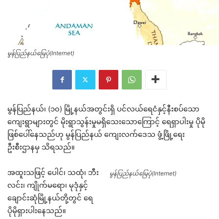
မွန်ပြည်နယ်မြေပုံ(Internet)
မွန်ပြည်နယ်၊ (၁၀) မြို့နယ်အတွင်းရှိ ပင်လယ်ရေငံနှင့်နီးစပ်သော
ကျေးရွာများတွင် မိုးရွာသွန်းမှုမရှိသေးသောကြောင့် ရေရှာပါးမှု ပိုမို
ဖြစ်ပေါ်နေသည်ဟု မွန်ပြည်နယ် ကျေးလက်ဒေသ ဖွံ့ဖြို့ရေး
ဦးစီးဌာနမှ သိရသည်။
အထူးသဖြင့် ပေါင်၊ သထုံ၊ ဘီး
မွန်ပြည်နယ်မြေပုံ(Internet)
လင်း၊ ကျိုက်မရော၊ မုဒုံနှင့်
ချောင်းဆုံမြို့နယ်တို့တွင် ရေ
ပိုမိုရှားပါးနေသည်။