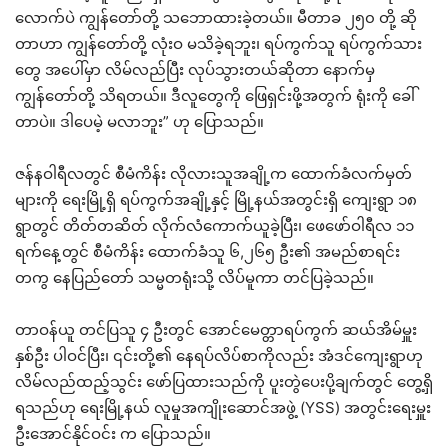
လောက်ပဲ ကျွန်တော်တို့ သဘောထားခဲ့တယ်။ မီတာခ ၂၅၀ တို့ ဆို
တာဟာ ကျွန်တော်တို့ လုံးဝ မသိခဲ့ရဘူး၊ ရပ်ကွက်သူ ရပ်ကွက်သား
တွေ အပေါ်မှာ လိမ်လည်ပြီး လုပ်သွားတယ်ဆိုတာ နောက်မှ
ကျွန်တော်တို့ သိရတယ်။ ဒီလူတွေကို ဖြေရှင်းဖို့အတွက် ရုံးကို ခေါ်
တာပဲ။ ဒါပေမဲ့ မလာဘူး” ဟု ပြောသည်။
ဇန်နဝါရီလတွင် စီမံကိန်း လိုလားသူအချို့က ထောက်ခံလက်မှတ်
များကို ရေးမြို့ရှိ ရပ်ကွက်အချို့နှင့် မြို့နယ်အတွင်းရှိ ကျေးရွာ ၁၈
ရွာတွင် တိတ်တဆိတ် လိုက်လံကောက်ယူခဲ့ပြီး၊ ဖေဖော်ဝါရီလ ၁၁
ရက်နေ့တွင် စီမံကိန်း ထောက်ခံသူ ၆,၂၆၅ ဦး၏ အမည်စာရင်း
တကွ နေပြည်တော် သမ္မတရုံးသို့ လိပ်မူကာ တင်ပြခဲ့သည်။
တာဝန်ယူ တင်ပြသူ ၄ ဦးတွင် အောင်မေတ္တာရပ်ကွက် ဆယ်အိမ်မှူး
နှစ်ဦး ပါဝင်ပြီး၊ ၎င်းတို့၏ နေရပ်လိပ်စာကိုလည်း အံဒင်ကျေးရွာဟု
လိမ်လည်ထည့်သွင်း ဖော်ပြထားသည်ကို ပူးတွဲပေးပို့ချက်တွင် တွေ့ရှိ
ရသည်ဟု ရေးမြို့နယ် လူမှုအကျိုးဆောင်အဖွဲ့ (YSS) အတွင်းရေးမှူး
ဦးအောင်နိုင်ဝင်း က ပြောသည်။