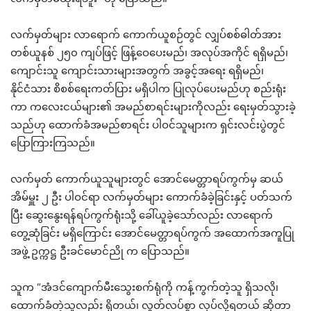
လက်မှတ်များ လာရောက် ကောက်ယူစဉ်တွင် လျှပ်စစ်ဓါတ်အား
တစ်ယူနစ် ၂၅၀ ကျပ်ဖြင့် ဖြန့်ဝေပေးမည်၊ အလုပ်အကိုင် ရရှိမည်၊
ကျောင်းသူ ကျောင်းသားများအတွက် အခွင့်အရေး ရရှိမည်၊
နိုင်ငံသား စိစစ်ရေးကတ်ပြား မရှိပါက ပြုလုပ်ပေးမည်ဟု စည်းရုံး
ကာ ကလေးငယ်များ၏ အမည်စာရင်းများကိုလည်း ရေးမှတ်သွားခဲ့
သည်ဟု ထောက်ခံအမည်စာရင်း ပါဝင်သူများက ရှင်းလင်းပွဲတွင်
ပြောကြားကြသည်။
လက်မှတ် ကောက်ယူသူများတွင် အောင်မေတ္တာရပ်ကွက်မှ ဆယ်
အိမ်မှူး ၂ ဦး ပါဝင်ရာ လက်မှတ်များ ကောက်ခံခဲ့ခြင်းနှင့် ပတ်သက်
ပြီး ဆွေးနွေးရန်ရပ်ကွက်ရုံးသို့ ခေါ်ယူခဲ့သော်လည်း လာရောက်
တွေ့ဆုံခြင်း မရှိကြောင်း အောင်မေတ္တာရပ်ကွက် အထောက်အကူပြု
အဖွဲ့ ဥက္ကဋ္ဌ ဦးခင်မောင်ညို က ပြောသည်။
သူက “အံဒင်ကျောက်မီးသွေးစက်ရုံကို ကန့်ကွက်တဲ့သူ ရှိသလို၊
ထောက်ခံတဲ့သူလည်း ရှိတယ်၊ လွတ်လပ်စွာ လုပ်လို့ရတယ် ဆိုတာ