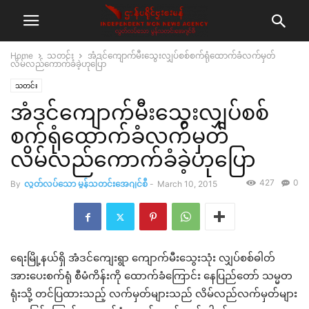
Home
သတင်း
အံဒင်ကျောက်မီးသွေးလျှပ်စစ်စက်ရုံထောက်ခံလက်မှတ်
လိမ်လည်ကောက်ခံခဲ့ဟုပြော
သတင်း
အံဒင်ကျောက်မီးသွေးလျှပ်စစ်
စက်ရုံထောက်ခံလက်မှတ်
လိမ်လည်ကောက်ခံခဲ့ဟုပြော
427
0
By
လွတ်လပ်သော မွန်သတင်းအေဂျင်စီ
-
March 10, 2015
ရေးမြို့နယ်ရှိ အံဒင်ကျေးရွာ ကျောက်မီးသွေးသုံး လျှပ်စစ်ဓါတ်
အားပေးစက်ရုံ စီမံကိန်းကို ထောက်ခံကြောင်း နေပြည်တော် သမ္မတ
ရုံးသို့ တင်ပြထားသည့် လက်မှတ်များသည် လိမ်လည်လက်မှတ်များ