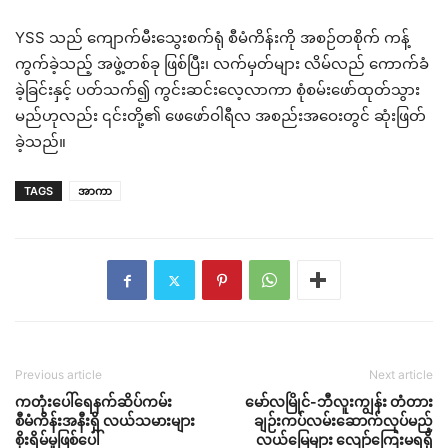
YSS သည် ကျောက်မီးသွေးစက်ရုံ စီမံကိန်းကို အစဉ်တစိုက် ကန့်
ကွက်ခဲ့သည့် အဖွဲ့တစ်ခု ဖြစ်ပြီး၊ လက်မှတ်များ လိမ်လည် ကောက်ခံ
ခဲ့ခြင်းနှင့် ပတ်သက်၍ ကွင်းဆင်းလေ့လာကာ စုံစမ်းဖော်ထုတ်သွား
မည်ဟုလည်း ၎င်းတို့၏ ဖေဖော်ဝါရီလ အစည်းအဝေးတွင် ဆုံးဖြတ်
ခဲ့သည်။
TAGS
အာကာ
Previous article
Next article
ကတုံးပေါ်ရေနက်ဆိပ်ကမ်း
မော်လမြိုင်-ဘီလူးကျွန်း တံတား
စီမံကိန်းအနီးရှိ လယ်သမားများ
ချဉ်းကပ်လမ်းဆောက်လုပ်မည့်
စိုးရိမ်မှုဖြစ်ပေါ်
လယ်မြေများ လျော်ကြေးမရရှိ