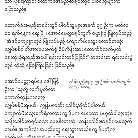
သာ ဖြစ်ကြောင်း ထောက်ခံအမည်စာရင်းတွင် ပါဝင်သူများက
ပြောသည်။
ထောက်ခံအမည်စာရင်းတွင် ပါဝင်သူများအနက် ၃၅ ဦးက မတ်လ
၁၀ ရက်နေ့က ရေးမြို့၊ အောင်မေတ္တာရပ်ကွက် ဓမ္မာရုံ၌ ပြုလုပ်သည့်
“အံဒင်ကျေးရွာတွင် ပြုလုပ်မည့် ကျောက်မီးသွေး လောင်စာသုံး
လျှပ်စစ်ဓါတ်အားပေးစက်ရုံ စီမံကိန်းအား ထောက်ခံလက်မှတ်
ရေးထိုးခဲ့ရသည့်အပေါ် ရှင်းလင်းတင်ပြခြင်း” သတင်းစာ ရှင်းလင်းပွဲ
တွင် ထိုသို့ ပြောကြားခြင်း ဖြစ်သည်။
အောင်မေတ္တာရပ်နေ ဒေါ်မြင့်
လိမ်လည်ခံရသူ ၃၅ ဦး၏သတင်းစာရှင်း
လင်ပွဲ(IMNA)
ဦးက “သူတို့ လက်မှတ်လာ
ကောက်တုန်းကတော့
လျှပ်စစ်မီးရမယ်။ ကျွန်မလည်း ခေါင်းညိတ်မိပါတယ်။
ကျောက်မီးသွေးစက်ရုံကလား ကျွန်မက မေးတော့ မဟုတ်ပါဘူးတဲ့။
သန်းခေါင်းစာရင်းလေး ပေးပါလားတဲ့။ သန်းခေါင်းစာရင်း ပေးလိုက်
တယ်။ အကုန်လုံး နာမည်တွေ ရေးသွားတယ်။ ကျွန်မတို့က
လက်မှတ်မထိုးရဘူး” ဟု ပြောသည်။