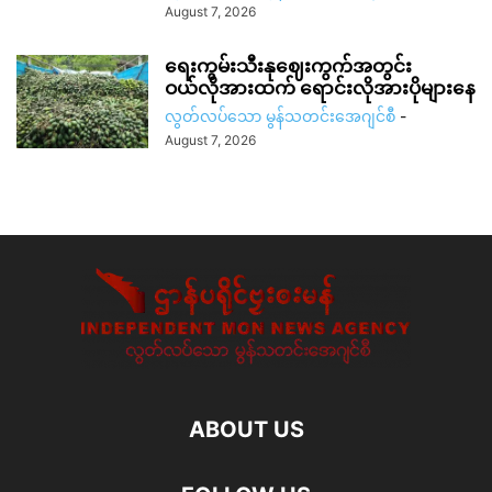
August 7, 2026
ရေးကွမ်းသီးနုဈေးကွက်အတွင်း
ဝယ်လိုအားထက် ရောင်းလိုအားပိုများနေ
လွတ်လပ်သော မွန်သတင်းအေဂျင်စီ
-
August 7, 2026
ABOUT US