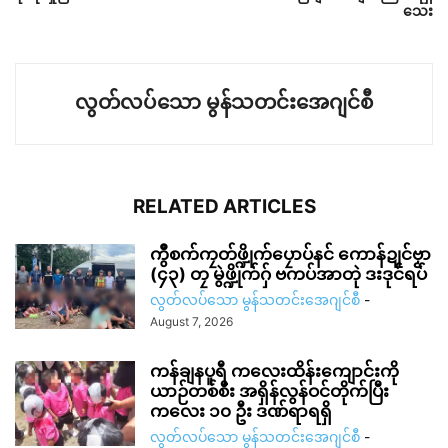
သေး
လွတ်လပ်သော မွန်သတင်းအေဂျင်စီ
RELATED ARTICLES
ကွဳစက်ကၠတ်ဖ္ဍိုက်ပၠောပ်နင် ကောန်ဍုင်ဗၟာ
(၄၃) တၠ မွဲဖ္ဍိုက်ဂှ် ဗကပ်အာတုဲ ဒးဒုင်ရပ်
လွတ်လပ်သော မွန်သတင်းအေဂျင်စီ
-
August 7, 2026
ကန်ချနပူရီ ကလေးထိန်းကျောင်းကို
ယာဉ်တစ်စီး အရှိန်လွန်ဝင်တိုက်ပြီး
ကလေး ၁၀ ဦး ဒဏ်ရာရရှိ
လွတ်လပ်သော မွန်သတင်းအေဂျင်စီ
-