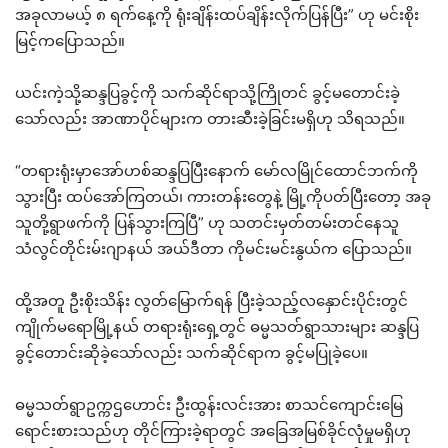
အခုလာမယ့် ၈ ရက်နေ့ကို ရုံးချိန်းထပ်ချိန်းလိုက်ပြန်ပြီး” ဟု မင်းစိုး
မြင့်ကပြောသည်။
ယင်းကဲ့သို့ဆန္ဒပြခွင့်ကို သက်ဆိုင်ရာသို့ကြိုတင် ခွင့်မတောင်းခဲ့
သော်လည်း အာဏာပိုင်များက တားဆီးခဲ့ခြင်းမရှိဟု သိရသည်။
“တရားရုံးမှာအော်ဟစ်ဆန္ဒပြပြီးနောက် မော်လမြိုင်ထောင်ဘက်ကို
သွားပြီး ထပ်အော်ကြတယ်၊ ကားတန်းတွေနဲ့ မြို့ကိုပတ်ပြီးတော့ အခု
သူတို့ရွာဖက်ကို ပြန်သွားကြပြီ” ဟု သတင်းမှတ်တမ်းတင်နေသူ
သံလွင်တိုင်းမ်းဂျာနယ် အယ်ဒီတာ ကိုမင်းမင်းနွယ်က ပြောသည်။
ထို့အတူ ဦးစိုးသိန်း လွတ်မြောက်ရန် ပြီးခဲ့သည့်လနှောင်းပိုင်းတွင်
ကျိုက်မရောမြို့နယ် တရားရုံးရှေ့တွင် ဓမ္မသတ်ရွာသားများ ဆန္ဒပြ
ခွင့်တောင်းဆိုခဲ့သော်လည်း သက်ဆိုင်ရာက ခွင့်မပြုခဲ့ပေ။
ဓမ္မသတ်ရွာဥက္ကဌဟောင်း ဦးထွန်းလင်းအား စာသင်ကျောင်းမြေ
ရောင်းစားသည်ဟု တိုင်ကြားခဲ့ရာတွင် အခြေအမြစ်ခိုင်လုံမှုမရှိဟု