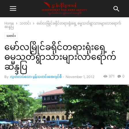
Home
သတင်း
မော်လမြိုင်ခရိုင်တရားရုံးရှေ့ ဓမ္မသတ်ရွာသားများလာရောက်
ဆန္ဒပြ
သတင်း
မော်လမြိုင်ခရိုင်တရားရုံးရှေ့
ဓမ္မသတ်ရွာသားများလာရောက်
ဆန္ဒပြ
971
0
By
လွတ်လပ်သော မွန်သတင်းအေဂျင်စီ
-
November 1, 2012