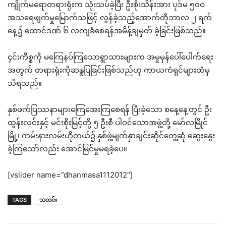
ကျိုက်မရောတရားရုံးက သုံးသပ်ခဲ့ပြီး ဦးစိုးသိန်းအား ပုဒ်မ ၅၀ဝ
အသရေဖျက်မှုမြောက်သဖြင့် လွန်ခဲ့သည့်အောက်တိုဘာလ ၂ ရက်
နေ့၌ ထောင်ဒဏ် ၆ လကျခံစေရန်အမိန့်ချမှတ် ခဲ့ခြင်းဖြစ်သည်။
၄င်းကိစ္စကို မကြေနပ်ကြသောရွာသားများက အမှုမှန်ပေါ်ပေါက်ရေး
အတွက် တရားရုံးကိုဆန္ဒပြခြင်းဖြစ်သည်ဟု ကာယကံရှင်များထံမှ
သိရသည်။
နှစ်ဖက်ပြဿနာများကြေအေးကြစေရန် ပြီးခဲ့သော စနေ့နေ့တွင် ဦး
ထွန်းလင်းနှင့် မင်းစိုးမြင့်တို့ ၅ ဦးစီ ပါဝင်သောအဖွဲ့တို့ မော်လမြိုင်
မြို့၊ ကမ်းနားလမ်းဟိုတယ်၌ နှစ်ဖွဲ့မျက်နှာချင်းဆိုင်တွေ့ဆုံ ဆွေးနွေး
ခဲ့ကြသော်လည်း အောင်မြင်မှုမရခဲ့ပေ။
[vslider name=”dhanmasa1112012″]
TAGS
သတင်း