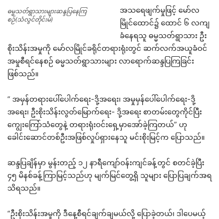
အသရေဖျက်မှုဖြင့် မော်လ
ဓမ္မသတ်ရွာသားများဆန္ဒပြနေကြ
စဉ်(သံလွင်တိုင်းမ်)
မြိုင်ထောင်၌ ထောင် ၆ လကျ
ခံနေရသူ ဓမ္မသတ်ရွာသား ဦး
စိုးသိန်းအမှုကို မော်လမြိုင်ခရိုင်တရားရုံးတွင် ဆက်လက်အယူခံဝင်
အမှုစီရင်နေစဉ် ဓမ္မသတ်ရွာသားများ လာရောက်ဆန္ဒပြကြခြင်း
ဖြစ်သည်။
“ အမှန်တရားပေါ်ပေါက်ရေး-ဒို့အရေး၊ အမှုမှန်ပေါ်ပေါက်ရေး-ဒို့
အရေး၊ ဦးစိုးသိန်းလွတ်မြောက်ရေး- ဒို့အရေး စာတမ်းတွေကိုင်ပြီး
ကျွေးကြော်သံတွေနဲ့ တရားရုံးဝင်းရှေ့မှာအော်ခဲ့ကြတယ်” ဟု
ခေါင်းဆောင်တစ်ဦးအဖြစ်လှုပ်ရှားနေသူ မင်းစိုးမြင့်က ပြောသည်။
ဆန္ဒပြချိန်မှာ မွန်းတည့် ၁၂ နာရီကျော်ဝန်းကျင်ခန့်တွင် စတင်ခဲ့ပြီး
၄၅ မိနစ်ခန့်ကြာမြင့်သည်ဟု မျက်မြင်တွေ့ရှိ သူများ ပြောပြချက်အရ
သိရသည်။
“ဦးစိုးသိန်းအမှုကို ဒီနေ့စီရင်ချက်ချမယ်လို့ ပြောခဲ့တယ်၊ ဒါပေမယ့်