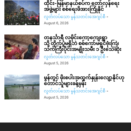
ထိုင်း-မြန်မာနယ်စပ်က တော်လှန်ရေး
အဖွဲ့များ စစ်ရေးဖိအားကြုံနိုင်
လွတ်လပ်သော မွန်သတင်းအေဂျင်စီ
-
August 6, 2026
တနင်္သာရီ လမိုင်းကော့ကျေးရွာ
သို့ တိုက်ပွဲမရှိဘဲ စစ်ကော်မရှင်ဗုံးကြဲ၊
သက်ကြီးပိုင်းအမျိုးသမီး ၁ ဦးသေဆုံး
လွတ်လပ်သော မွန်သတင်းအေဂျင်စီ
-
August 5, 2026
မွန်တွင် မိုးစပါးအထွက်နှုန်းလျော့နိုင်ဟု
တောင်သူများခန့်မှန်း
လွတ်လပ်သော မွန်သတင်းအေဂျင်စီ
-
August 5, 2026