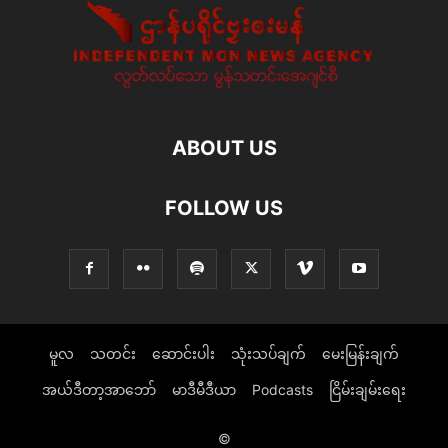
ABOUT US
FOLLOW US
မူလ
သတင်း
ဆောင်းပါး
သုံးသပ်ချက်
မေးမြန်းချက်
အယ်ဒီတာ့အာဘော်
မာဒီမီဒီယာ
Podcasts
ငြိမ်းချမ်းရေး
©