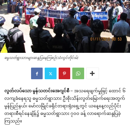
ဓမ္မသတ်ရွာသားများဆန္ဒပြနေကြစဉ်(သံလွင်တိုင်းမ်)
လွတ်လပ်သော မွန်သတင်းအေဂျင်စီ
– အသရေဖျက်မှုဖြင့် ထောင် ၆
လကျခံနေရသူ ဓမ္မသတ်ရွာသား ဦးစိုးသိန်းလွတ်မြောက်ရေးအတွက်
မွန်ပြည်နယ်၊ မော်လမြိုင်ခရိုင်တရားရုံးရှေ့တွင် ယနေ့နေ့လည်ပိုင်း
တရားစီရင်နေချိန်၌ ဓမ္မသတ်ရွာသား ၇၀ဝ ခန့် လာရောက်ဆန္ဒပြခဲ့
ကြသည်။