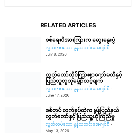
RELATED ARTICLES
စစ်ရေးဖိအားကြားက ဆွေးနွေးပွဲ
လွတ်လပ်သော မွန်သတင်းအေဂျင်စီ
-
July 8, 2026
လွှတ်တော်တိုင်ကြားစာကော်မတီနှင့်
ပြည်သူလူထုမျှော်လင့်ချက်
လွတ်လပ်သော မွန်သတင်းအေဂျင်စီ
-
June 17, 2026
စစ်တပ် လက်ခုပ်ထဲက မွန်ပြည်နယ်
လွှတ်တော်နှင့် ပြည်သူ့ယုံကြည်မှု
လွတ်လပ်သော မွန်သတင်းအေဂျင်စီ
-
May 13, 2026