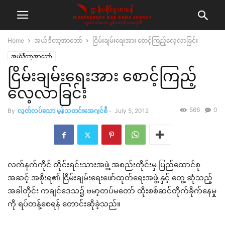
Home
အယ်ဒီတာ့အာဘော်
ငြိမ်းချမ်းရေးအား စောင့်ကြည့်လေ့လာခြင်း
အယ်ဒီတာ့အာဘော်
ငြိမ်းချမ်းရေးအား စောင့်ကြည့်
လေ့လာခြင်း
566
0
By
လွတ်လပ်သော မွန်သတင်းအေဂျင်စီ
-
July 5, 2012
လက်နက်ကိုင် တိုင်းရင်းသားအဖွဲ့ အစည်းတိုင်းမှ ပြည်ထောင်စု
အဆင့် အစိုးရ၏ ငြိမ်းချမ်းရေးဖော်ထုတ်ရေးအဖွဲ့ နှင့် တွေ့ ဆုံသည့်
အခါတိုင်း ကချင်ဒေသ၌ ဗမာ့တပ်မတော် ထိုးစစ်ဆင်တိုက်ခိုက်နေမှု
ကို ရပ်တန့်စေရန် တောင်းဆိုခဲ့သည်။