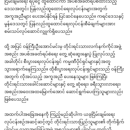
ငြိမ်းချမ်းရေး ရံပုံငွေ ထူထောင်ကာ အပစ်အခတ်ရပ်စဲထားသည့်
ဒေသအတွင်း ပြန်လည်ထူထောင်ရေးလုပ်ငန်းများအတွက်
အကူအညီများ ပေးအပ်နိုင်ရန် ပြင်ဆင်နေပေသည်။ ကရင်ဒေသနှင့်
မွန်ဒေသတွင် ပြန်လည်ထူထောင်ရေးလုပ်ငန်းစီမံချက်များအား
စမ်းသပ်လုပ်ဆောင်လျှုက်ရှိပေသည်။
ထို့ အပြင် ဝန်ကြီးဦးအောင်မင်းမှ တိုင်းရင်းသားလက်နက်ကိုင်အဖွဲ့
အစည်း အပစ်အခတ်ရပ်စဲရေး တွေ့ ဆုံဆွေးနွေးပွဲ ပြုလုပ်သည့်
အခါတိုင်း စီးပွားရေးလုပ်ငန်းရှင် ကမ္မဏီပိုင်ရှင်များနှင့်အတူ
သွားရောက်နေကြသည်။ ထိုစီးပွားရေးလုပ်ငန်းရှင်များသည် ဝန်ကြီး
အတွက် လိုအပ်သည့် အကူအညီ ပေးနေသူများ ဖြစ်ကြပြီး
တိုင်းရင်းသားခေါင်းဆောင်များနှင့် တွေ့ ဆုံရေး၊ ခရီးသွားလာရေး၊
အစည်းအဝေးအထမြောက်အောင် ဆောင်ရွက်ပေးကြသူများလည်း
ဖြစ်ပေသည်။
အထက်ပါအခြေအနေကို ကြည့်မည်ဆိုပါက ယခုငြိမ်းချမ်းရေး
လုပ်ငန်းစဉ်အဆင့်ဆင့်တွင် တိုင်းရင်းသားပြည်သူများ၏ တိုက်ရိုက်
ပါဝင်မှု၊ လူထုအခြေပြုအဖွဲ့ အစည်းများ၏ ပါဝင်မှု၊ တတ်သိ