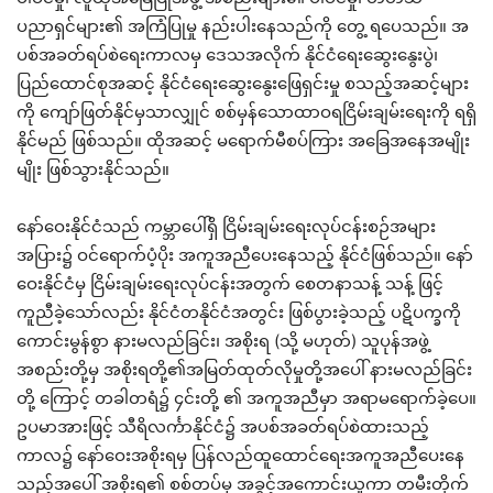
ပညာရှင်များ၏ အကြံပြုမှု နည်းပါးနေသည်ကို တွေ့ ရပေသည်။ အ
ပစ်အခတ်ရပ်စဲရေးကာလမှ ဒေသအလိုက် နိုင်ငံရေးဆွေးနွေးပွဲ၊
ပြည်ထောင်စုအဆင့် နိုင်ငံရေးဆွေးနွေးဖြေရှင်းမှု စသည့်အဆင့်များ
ကို ကျော်ဖြတ်နိုင်မှသာလျှုင် စစ်မှန်သောထာဝရငြိမ်းချမ်းရေးကို ရရှိ
နိုင်မည် ဖြစ်သည်။ ထိုအဆင့် မရောက်မီစပ်ကြား အခြေအနေအမျိုး
မျိုး ဖြစ်သွားနိုင်သည်။
နော်ဝေးနိုင်ငံသည် ကမ္ဘာပေါ်ရှိ ငြိမ်းချမ်းရေးလုပ်ငန်းစဉ်အများ
အပြား၌ ဝင်ရောက်ပံ့ပိုး အကူအညီပေးနေသည့် နိုင်ငံဖြစ်သည်။ နော်
ဝေးနိုင်ငံမှ ငြိမ်းချမ်းရေးလုပ်ငန်းအတွက် စေတနာသန့် သန့် ဖြင့်
ကူညီခဲ့သော်လည်း နိုင်ငံတနိုင်ငံအတွင်း ဖြစ်ပွားခဲ့သည့် ပဋိပက္ခကို
ကောင်းမွန်စွာ နားမလည်ခြင်း၊ အစိုးရ (သို့ မဟုတ်) သူပုန်အဖွဲ့
အစည်းတို့မှ အစိုးရတို့၏အမြတ်ထုတ်လိုမှုတို့အပေါ် နားမလည်ခြင်း
တို့ ကြောင့် တခါတရံ၌ ၄င်းတို့ ၏ အကူအညီမှာ အရာမရောက်ခဲ့ပေ။
ဥပမာအားဖြင့် သီရိလင်္ကာနိုင်ငံ၌ အပစ်အခတ်ရပ်စဲထားသည့်
ကာလ၌ နော်ဝေးအစိုးရမှ ပြန်လည်ထူထောင်ရေးအကူအညီပေးနေ
သည့်အပေါ် အစိုးရ၏ စစ်တပ်မှ အခွင့်အကောင်းယူကာ တမီးတိုက်