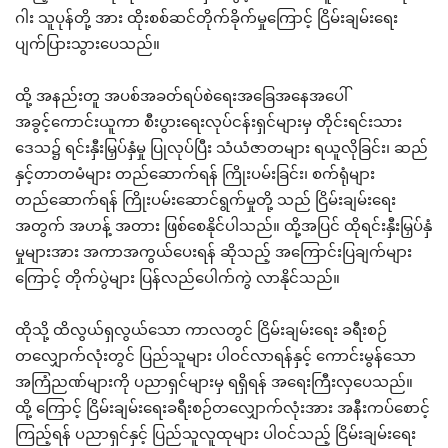
ဂါး သူပုန်တို့ အား ထိုးစစ်ဆင်တိုက်ခိုက်မှုကြောင့် ငြိမ်းချမ်းရေး
ပျက်ပြားသွားပေသည်။
ထို့ အနည်းတူ အပစ်အခတ်ရပ်စဲရေးအခြေအနေအပေါ်
အခွင့်ကောင်းယူကာ စီးပွားရေးလုပ်ငန်းရှင်များမှ တိုင်းရင်းသား
ဒေသ၌ ရင်းနှီးမြှပ်နှံမှု ပြုလုပ်ပြီး သံယံဇာတများ ရယူလိုခြင်း၊ ဆည်
နှင့်တာတမံများ တည်ဆောက်ရန် ကြိုးပမ်းခြင်း၊ စက်ရုံများ
တည်ဆောက်ရန် ကြိုးပမ်းဆောင်ရွက်မှုတို့ သည် ငြိမ်းချမ်းရေး
အတွက် အဟန့် အတား ဖြစ်စေနိုင်ပါသည်။ ထို့အပြင် ထိုရင်းနှီးမြှပ်နှံ
မှုများအား အကာအကွယ်ပေးရန် ဆိုသည့် အကြောင်းပြချက်များ
ကြောင့် တိုက်ပွဲများ ပြန်လည်ပေါက်ကွဲ လာနိုင်သည်။
ထိုသို့ ထိလွယ်ရှလွယ်သော ကာလတွင် ငြိမ်းချမ်းရေး ခရီးစဉ်
တလျှောက်လုံးတွင် ပြည်သူများ ပါဝင်လာရန်နှင့် ကောင်းမွန်သော
အကြံညဏ်များကို ပညာရှင်များမှ ရရှိရန် အရေးကြီးလှပေသည်။
ထို့ ကြောင့် ငြိမ်းချမ်းရေးခရီးစဉ်တလျှောက်လုံးအား အနီးကပ်စောင့်
ကြည့်ရန် ပညာရှင်နှင့် ပြည်သူလူထုများ ပါဝင်သည့် ငြိမ်းချမ်းရေး