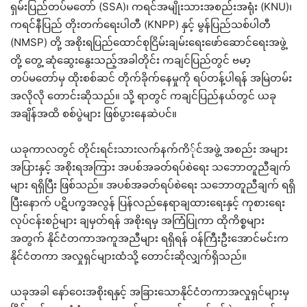
ရှမ်းပြည်တပ်မတော် (SSA)၊ ကရင်အမျိုးသားအစည်းအရုံး (KNU)၊
ကရင်နီပြည် တိုးတက်ရေးပါတီ (KNPP) နှင့် မွန်ပြည်သစ်ပါတီ
(NMSP) တို့ အစိုးရပြည်ထောင်စုငြိမ်းချမ်းရေးဖော်ဆောင်ရေးအဖွဲ့
တို့ တွေ့ ဆုံဆွေးနွေးသည့်အခါတိုင်း ကချင်ပြည်တွင် ဗမာ့
တပ်မတော်မှ ထိုးစစ်ဆင် တိုက်ခိုက်နေမှုကို ရပ်တန့်ပါရန် အမြဲတမ်း
အလိုလို တောင်းဆိုသည်။ သို့ ရာတွင် ကချင်ပြည်နယ်တွင် ယခု
အချိန်အထိ စစ်ပွဲများ ဖြစ်ပွားနေဆဲပင်။
ယခုကာလတွင် တိုင်းရင်းသားလက်နက်ကိ်ုင်အဖွဲ့ အစည်း အများ
အပြားနှင့် အစိုးရအကြား အပစ်အခတ်ရပ်စဲရေး သဘောတူညီချက်
များ ရရှိပြီး ဖြစ်သည်။ အပစ်အခတ်ရပ်စဲရေး သဘောတူညီချက် ရရှိ
ပြီးနောက် ပဋိပက္ခအလွန် ပြန်လည်နေရာချထားရေးနှင့် ကုစားရေး
လုပ်ငန်းစဉ်များ ချမှတ်ရန် အစိုးရမှ အကြံပြုကာ ထိုကိစ္စများ
အတွက် နိုင်ငံတကာအကူအညီများ ရရှိရန် ဝန်ကြီးဦးအောင်မင်းက
နိုင်ငံတကာ အလှုရှင်များထံသို့ တောင်းဆိုလျှက်ရှိသည်။
ယခုအခါ နော်ဝေးအစိုးရနှင့် အခြားသောနိုင်ငံတကာအလှုရှင်များမှ