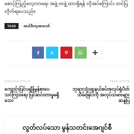
စောင့်ကြည့်လေ့လာရေး အဖွဲ့ တဖွဲ့ ထားရှိရန် လိုအပ်ကြောင်း တင်ပြ
လိုက်ရပေသည်။
TAGS
အယ်ဒီတာ့အာဘော်
Previous article
Next article
ကျောင်းပြင်ပချိန်မွန်စာပေ
ဘုရားသုံးဆူနယ်စပ်အလုပ်ရုံပိတ်
သင်ကြားရေး ပြင်ဆင်ထားမှုမရှိ
သိမ်းခြင်းကို အလုပ်သမားများ
သေး
ဆန္ဒပြ
လွတ်လပ်သော မွန်သတင်းအေဂျင်စီ