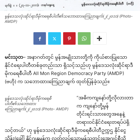
မွန်ဒေသလုံးဆိုင်ရာဒီမိုကရေစီပါတီ၏သဘောထားကြေညာချက်(၂/၂၀၁၁) (Photo-
AMDP)
မင်းသုတ
– အနာဂတ်တွင် မွန်အမျိုးသားတို့ကို ကိုယ်စားပြုသော
နိုင်ငံရေးပါတီတစ်ခုတည်းသာ ရှိသင့်သည်ဟု မွန်ဒေသလုံးဆိုင်ရာဒီ
မိုကရေစီပါတီ All Mon Region Democracy Party (AMDP)
(ဗဟို) က သဘောထားကြေညာချက် ထုတ်ပြန်ခဲ့သည်။
“အဓိကကျနော်တို့လိုလားတာ
မွန်ဒေသလုံးဆိုင်ရာဒီမိုကရေစီ
ပါတီ၏သဘောထား
က ကျနော်တို့မွန်
ကြေညာချက်(၂/၂၀၁၁) (Photo- AMDP)
တိုင်းရင်းသားတွေအနေနဲ့
တရားဝင်နိုင်ငံရေးတရပ်ပဲရှိ
သင့်တယ်” ဟု မွန်ဒေသလုံးဆိုင်ရာဒီမိုကရေစီပါတီဥက္ကဌ နိုင်ငွေ
သိန်း(ခေါ်) နိုင်ဂျနူမွန်က လွတ်လပ်သောမွန်သတင်းအေဂျင်စီသို့