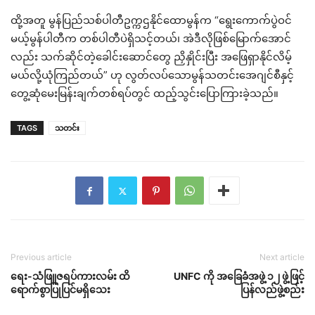
ထို့အတူ မွန်ပြည်သစ်ပါတီဥက္ကဌနိုင်ထောမွန်က “ရွေးကောက်ပွဲဝင်
မယ့်မွန်ပါတီက တစ်ပါတီပဲရှိသင့်တယ်၊ အဲဒီလိုဖြစ်မြောက်အောင်
လည်း သက်ဆိုင်တဲ့ခေါင်းဆောင်တွေ ညှိနှိုင်းပြီး အဖြေရှာနိုင်လိမ့်
မယ်လို့ယုံကြည်တယ်” ဟု လွတ်လပ်သောမွန်သတင်းအေဂျင်စီနှင့်
တွေ့ဆုံမေးမြန်းချက်တစ်ရပ်တွင် ထည့်သွင်းပြောကြားခဲ့သည်။
TAGS
သတင်း
Previous article
Next article
ရေး-သံဖြူဇရပ်ကားလမ်း ထိ
UNFC ကို အခြေခံအဖွဲ့ ၁၂ ဖွဲ့ဖြင့်
ရောက်စွာပြုပြင်မရှိသေး
ပြန်လည်ဖွဲ့စည်း