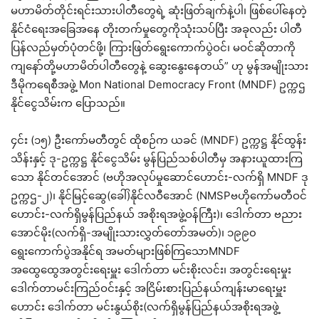
မဟာမိတ်တိုင်းရင်းသားပါတီတွေရဲ့ ဆုံးဖြတ်ချက်နဲ့ပါ၊ ဖြစ်ပေါ်နေတဲ့
နိုင်ငံရေးအခြေအနေ တိုးတက်မှုတွေကိုသုံးသပ်ပြီး အခုလည်း ပါတီ
ပြန်လည်မှတ်ပုံတင်ဖို့၊ ကြားဖြတ်ရွေးကောက်ပွဲဝင်၊ မဝင်ဆိုတာကို
ကျနော်တို့မဟာမိတ်ပါတီတွေနဲ့ ဆွေးနွေးနေတယ်” ဟု မွန်အမျိုးသား
ဒီမိုကရေစီအဖွဲ့ Mon National Democracy Front (MNDF) ဥက္ကဌ
နိုင်ငွေသိမ်းက ပြောသည်။
၄င်း (၁၅) ဦးကော်မတီတွင် ထိုစဉ်က ယခင် (MNDF) ဥက္ကဋ္ဌ နိုင်ထွန်း
သိန်းနှင့် ဒု-ဥက္ကဋ္ဌ နိုင်ငွေသိမ်း မွန်ပြည်သစ်ပါတီမှ အနားယူထားကြ
သော နိုင်တင်အောင် (ဗဟိုအလုပ်မှုဆောင်ဟောင်း-လက်ရှိ MNDF ဒု
ဥက္ကဌ-၂)၊ နိုင်မြင့်ဆွေ(ခေါ်)နိုင်လဝီအောင် (NMSPဗဟိုကော်မတီဝင်
ဟောင်း-လက်ရှိမွန်ပြည်နယ် အစိုးရအဖွဲ့ဝန်ကြီး)၊ ဒေါက်တာ ဗညား
အောင်မိုး(လက်ရှိ-အမျိုးသားလွှတ်တော်အမတ်)၊ ၁၉၉၀
ရွေးကောက်ပွဲအနိုင်ရ အမတ်များဖြစ်ကြသောMNDF
အထွေထွေအတွင်းရေးမှူး ဒေါက်တာ မင်းစိုးလင်း၊ အတွင်းရေးမှုး
ဒေါက်တာမင်းကြည်ဝင်းနှင့် အငြိမ်းစားပြည်နယ်ကျန်းမာရေးမှူး
ဟောင်း ဒေါက်တာ မင်းနွယ်စိုး(လက်ရှိမွန်ပြည်နယ်အစိုးရအဖွဲ့