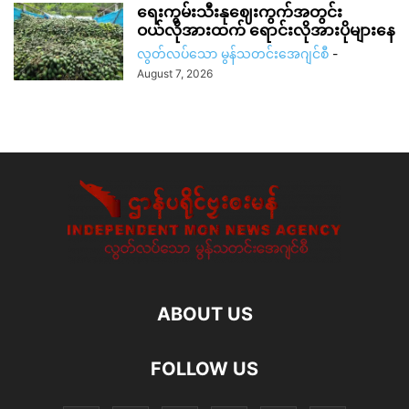
ရေးကွမ်းသီးနုဈေးကွက်အတွင်း
ဝယ်လိုအားထက် ရောင်းလိုအားပိုများနေ
လွတ်လပ်သော မွန်သတင်းအေဂျင်စီ
-
August 7, 2026
ABOUT US
FOLLOW US