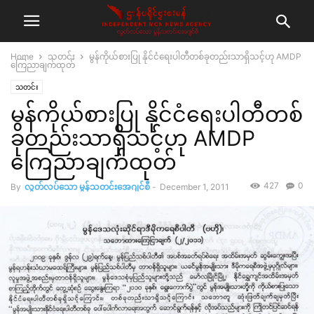
Home
သတင်း
မွန်ကိုယ်စားပြု နိုင်ငံရေးပါတီတစ်ခုတည်းသာရှိသင့်ဟု AMDP
ကြေညာချက်ထုတ်
သတင်း
မွန်ကိုယ်စားပြု နိုင်ငံရေးပါတီတစ်
ခုတည်းသာရှိသင့်ဟု AMDP
ကြေညာချက်ထုတ်
427
0
By
လွတ်လပ်သော မွန်သတင်းအေဂျင်စီ
-
December 1, 2011