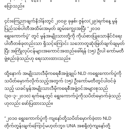
ပြောသည်။
၄င်းကြေညာချက်နိဒါန်းတွင် ၂၀၀၉ ခုနှစ်၊ ဇွန်လ(၂၉)ရက်နေ့ မွန်
ပြည်သစ်ပါတီအထိမ်းအမှတ် ဆွမ်းကျွေးအပြီး “၂၀၁၀
ရွေးကောက်ပွဲ” တွင် မွန်အမျိုးသားတို့ကို ကိုယ်စားပြုသောနိုင်ငံရေး
ပါတီတစ်ခုတည်းသာ ရှိသင့်ကြောင်း သဘောတူဆုံးဖြတ်ချက်ချမှတ်
ပြီး အကြိုလုပ်ငန်များအကောင်အထည်ဖေါ်ရန် (၁၅) ဦးပါ ကော်မတီ
ဖွဲ့စည်းခဲ့သည်ဟု ရေးသားထားသည်။
ထို့နောက် အမျိုးသားဒီမိုကရေစီအဖွဲ့ချုပ် NLD ကရွေးကောက်ပွဲကို
သပိတ်မှောက်လိုက်သည့်အတွက် (၁၅) ဦးကော်မတီတွင်ပါဝင်ခဲ့
သည့် ယခင်မွန်အမျိုးသားဒီမိုကရေစီအဖွဲ့ဝင်အများစုသည်
(၃၀-၃-၂၀၁၀) ရက်နေ့တွင် ရွေးကောက်ပွဲကိုသပိတ်မှောက်ခဲ့သည်
ဟုလည်း ဖော်ပြထားသည်။
“၂၀၁၀ ရွေးကောက်ပွဲကို ကျနော်တို့သပိတ်မှောက်ခဲ့တာ NLD
တိုက်တွန်းချက်ကြောင့်မဟုတ်ဘူး၊ UNA အစရှိတဲ့ကျနော်တို့