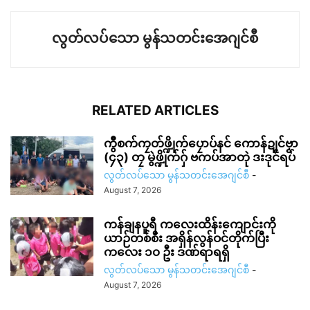
လွတ်လပ်သော မွန်သတင်းအေဂျင်စီ
RELATED ARTICLES
ကွဳစက်ကၠတ်ဖ္ဍိုက်ပၠောပ်နင် ကောန်ဍုင်ဗၟာ
(၄၃) တၠ မွဲဖ္ဍိုက်ဂှ် ဗကပ်အာတုဲ ဒးဒုင်ရပ်
လွတ်လပ်သော မွန်သတင်းအေဂျင်စီ
-
August 7, 2026
ကန်ချနပူရီ ကလေးထိန်းကျောင်းကို
ယာဉ်တစ်စီး အရှိန်လွန်ဝင်တိုက်ပြီး
ကလေး ၁၀ ဦး ဒဏ်ရာရရှိ
လွတ်လပ်သော မွန်သတင်းအေဂျင်စီ
-
August 7, 2026