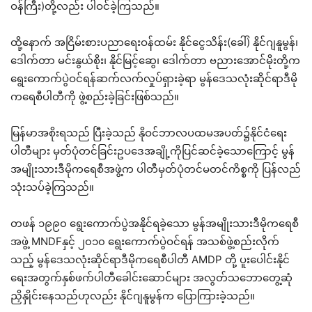
ဝန်ကြီး)တို့လည်း ပါဝင်ခဲ့ကြသည်။
ထို့နောက် အငြိမ်းစားပညာရေးဝန်ထမ်း နိုင်ငွေသိန်း(ခေါ်) နိုင်ဂျနူမွန်၊
ဒေါက်တာ မင်းနွယ်စိုး၊ နိုင်မြင့်ဆွေ၊ ဒေါက်တာ ဗညားအောင်မိုးတို့က
ရွေးကောက်ပွဲဝင်ရန်ဆက်လက်လှုပ်ရှားခဲ့ရာ မွန်ဒေသလုံးဆိုင်ရာဒီမို
ကရေစီပါတီကို ဖွဲ့စည်းခဲ့ခြင်းဖြစ်သည်။
မြန်မာအစိုးရသည် ပြီးခဲ့သည် နိုဝင်ဘာလပထမအပတ်၌နိုင်ငံရေး
ပါတီများ မှတ်ပုံတင်ခြင်းဥပဒေအချို့ကိုပြင်ဆင်ခဲ့သောကြောင့် မွန်
အမျိုးသားဒီမိုကရေစီအဖွဲ့က ပါတီမှတ်ပုံတင်မတင်ကိစ္စကို ပြန်လည်
သုံးသပ်ခဲ့ကြသည်။
တဖန် ၁၉၉၀ ရွေးကောက်ပွဲအနိုင်ရခဲ့သော မွန်အမျိုးသားဒီမိုကရေစီ
အဖွဲ့ MNDFနှင့် ၂၀၁၀ ရွေးကောက်ပွဲဝင်ရန် အသစ်ဖွဲ့စည်းလိုက်
သည့် မွန်ဒေသလုံးဆိုင်ရာဒီမိုကရေစီပါတီ AMDP တို့ ပူးပေါင်းနိုင်
ရေးအတွက်နှစ်ဖက်ပါတီခေါင်းဆောင်များ အလွတ်သဘောတွေ့ဆုံ
ညှိနှိုင်းနေသည်ဟုလည်း နိုင်ဂျနူမွန်က ပြောကြားခဲ့သည်။