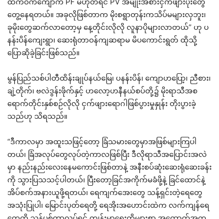
ထက်ဝက်ကျော်က PF မဟုတ်ရင် PV အမျိုးအစားငှက်ဖျားပိုးတွေ
တွေ့နေရတယ်။ အခုလိုဖြစ်တာက မိုးစရွာတုန်းကသိပ်မများလှဘူး၊
ခုမိုးတွေဆက်လာတော့မှ နေ့တိုင်းလိုလို လူနာပိုများလာတယ်” ဟု ပ
နန်းပိန်ကျေးရွာ၊ ဆေးရုံတာဝန်ကျဆရာမ မိပကောင်းရွတ် ထိုသို့
ပြောဆိုခဲ့ခြင်းဖြစ်သည်။
မွန်ပြည်သစ်ပါတီထိန်းချုပ်နယ်မြေ၊ ပနန်းပိန်၊ ကျောဟပြော့၊ ညီစား၊
ချဲ့တိုက်၊ ဗလဲဒွန်းဖိုက်နှင့် ဟလော့ဟနီနယ်စပ်တို့၌ မိုးရာသီအစ
ရောက်တိုင်းနှစ်စဉ်လိုလို ငှက်ဖျားရောဂါဖြစ်ပွားမှုနှုန်း တိုးပွားခဲ့
သည်ဟု သိရသည်။
“ဒီကာလမှာ အထူးသဖြင့်တော့ ခြံသမားတွေမှာအဖြစ်များကြပါ
တယ်၊ ခြံအလုပ်တွေလုပ်တဲ့ကာလဖြစ်ပြီး ဒီလိုရာသီအပြောင်းအလဲ
မှာ နည်းနည်းလေးနေမကောင်းဖြစ်တာနဲ့ အနီးစပ်ဆုံးဆေးရုံဆေးခန်း
ကို သွားပြသသင့်ပါတယ်၊ ပြီးတော့ခြင်အကိုက်မခံဖို့နဲ့ ခြင်ထောင်နဲ့
အိပ်စက်အနားယူဖို့ရတယ်၊ ရေကျက်အေးတွေ သန့်ရှင်းတဲ့ရေတွေ
အသုံးပြုပါ၊ မြောင်းပုတ်ရေတို့ ရေအိုးအဟောင်းထဲက လက်ကျန်ရေ
တွေကို သွန်ပစ်တာလုပ်ရင် ကျန်းမာရေးကိုများစွာ အထောက်အကူ