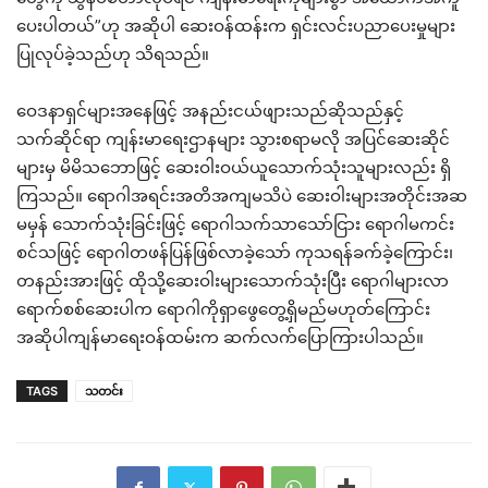
ပေးပါတယ်”ဟု အဆိုပါ ဆေးဝန်ထန်းက ရှင်းလင်းပညာပေးမှုများ
ပြုလုပ်ခဲ့သည်ဟု သိရသည်။
ဝေဒနာရှင်များအနေဖြင့် အနည်းငယ်ဖျားသည်ဆိုသည်နှင့်
သက်ဆိုင်ရာ ကျန်းမာရေးဌာနများ သွားစရာမလို အပြင်ဆေးဆိုင်
များမှ မိမိသဘောဖြင့် ဆေးဝါးဝယ်ယူသောက်သုံးသူများလည်း ရှိ
ကြသည်။ ရောဂါအရင်းအတိအကျမသိပဲ ဆေးဝါးများအတိုင်းအဆ
မမှန် သောက်သုံးခြင်းဖြင့် ရောဂါသက်သာသော်ငြား ရောဂါမကင်း
စင်သဖြင့် ရောဂါတဖန်ပြန်ဖြစ်လာခဲ့သော် ကုသရန်ခက်ခဲ့ကြောင်း၊
တနည်းအားဖြင့် ထိုသို့ဆေးဝါးများသောက်သုံးပြီး ရောဂါများလာ
ရောက်စစ်ဆေးပါက ရောဂါကိုရှာဖွေတွေ့ရှိမည်မဟုတ်ကြောင်း
အဆိုပါကျန်မာရေးဝန်ထမ်းက ဆက်လက်ပြောကြားပါသည်။
TAGS
သတင်း