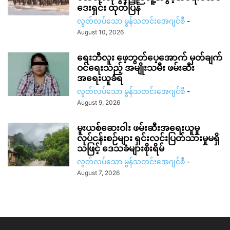
ဒေးရှင်း ထုတ်ပြန်
လွတ်လပ်သော မွန်သတင်းအေဂျင်စီ
-
August 10, 2026
ရေးဘီလူး ဖေ့ဘွတ်ပေ့အောက် မှတ်ချက်
ဝင်ရေးသည့် အမျိုးသမီး ဖမ်းဆီး
အရေးယူခံရ
လွတ်လပ်သော မွန်သတင်းအေဂျင်စီ
-
August 9, 2026
မူးယစ်ဆေးဝါး ဖမ်းဆီးအရေးယူမှု
လုပ်ငန်းစဉ်များ ရှင်းလင်းပြတ်သားမှုမရှိ
သဖြင့် ဒေသခံများစိုးရိမ်
လွတ်လပ်သော မွန်သတင်းအေဂျင်စီ
-
August 7, 2026