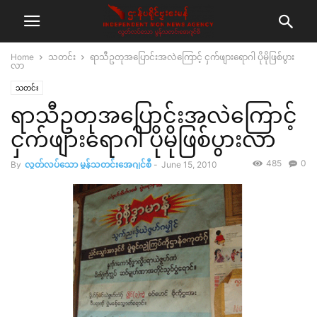
Home
သတင်း
ရာသီဥတုအပြောင်းအလဲကြောင့် ငှက်ဖျားရောဂါ ပိုမိုဖြစ်ပွား
လာ
သတင်း
ရာသီဥတုအပြောင်းအလဲကြောင့်
ငှက်ဖျားရောဂါ ပိုမိုဖြစ်ပွားလာ
485
0
By
လွတ်လပ်သော မွန်သတင်းအေဂျင်စီ
-
June 15, 2010