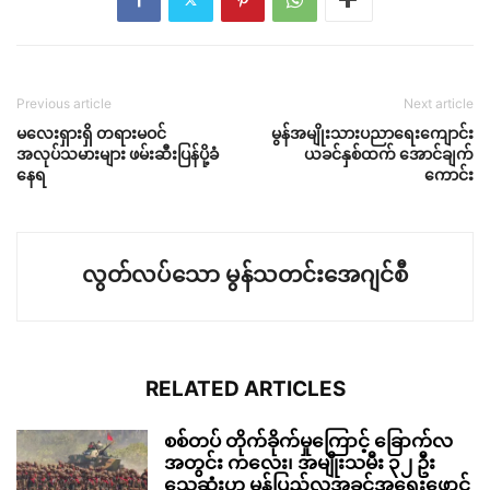
Previous article
Next article
မလေးရှားရှိ တရားမဝင်
မွန်အမျိုးသားပညာရေးကျောင်း
အလုပ်သမားများ ဖမ်းဆီးပြန်ပို့ခံ
ယခင်နှစ်ထက် အောင်ချက်
နေရ
ကောင်း
လွတ်လပ်သော မွန်သတင်းအေဂျင်စီ
RELATED ARTICLES
စစ်တပ် တိုက်ခိုက်မှုကြောင့် ခြောက်လ
အတွင်း ကလေး၊ အမျိုးသမီး ၃၂ ဦး
သေဆုံးဟု မွန်ပြည်လူ့အခွင့်အရေးဖောင်