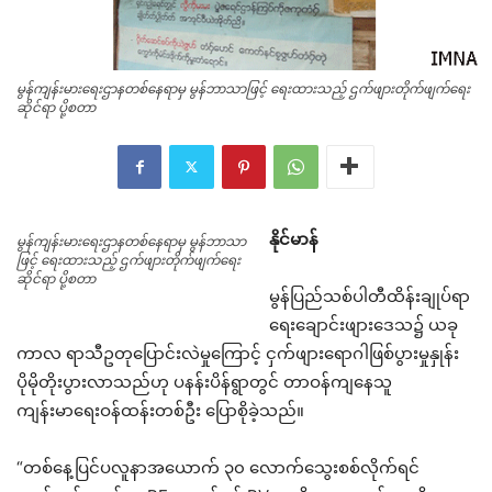
မွန်ကျန်းမားရေးဌာနတစ်နေရာမှ မွန်ဘာသာဖြင့် ရေးထားသည့် ဌက်ဖျားတိုက်ဖျက်ရေး
ဆိုင်ရာ ပို့စတာ
နိုင်မာန်
မွန်ကျန်းမားရေးဌာနတစ်နေရာမှ မွန်ဘာသာ
ဖြင့် ရေးထားသည့် ဌက်ဖျားတိုက်ဖျက်ရေး
ဆိုင်ရာ ပို့စတာ
မွန်ပြည်သစ်ပါတီထိန်းချုပ်ရာ
ရေးချောင်းဖျားဒေသ၌ ယခု
ကာလ ရာသီဥတုပြောင်းလဲမှုကြောင့် ငှက်ဖျားရောဂါဖြစ်ပွားမှုနှုန်း
ပိုမိုတိုးပွားလာသည်ဟု ပနန်းပိန်ရွာတွင် တာဝန်ကျနေသူ
ကျန်းမာရေးဝန်ထန်းတစ်ဦး ပြောစိုခဲ့သည်။
“တစ်နေ့ပြင်ပလူနာအယောက် ၃၀ လောက်သွေးစစ်လိုက်ရင်