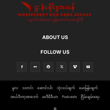
ABOUT US
FOLLOW US
မူလ
သတင်း
ဆောင်းပါး
သုံးသပ်ချက်
မေးမြန်းချက်
အယ်ဒီတာ့အာဘော်
မာဒီမီဒီယာ
Podcasts
ငြိမ်းချမ်းရေး
©