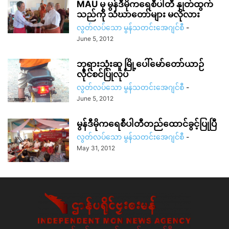
MAU မှ မွန်ဒီမိုကရေစီပါတီ နှုတ်ထွက်
သည်ကို သံဃာတော်များ မလိုလား
လွတ်လပ်သော မွန်သတင်းအေဂျင်စီ
-
June 5, 2012
ဘုရားသုံးဆူ မြို့ပေါ်မော်တော်ယာဉ်
လိုင်စင်ပြုလုပ်
လွတ်လပ်သော မွန်သတင်းအေဂျင်စီ
-
June 5, 2012
မွန်ဒီမိုကရေစီပါတီတည်ထောင်ခွင့်ပြုပြီ
လွတ်လပ်သော မွန်သတင်းအေဂျင်စီ
-
May 31, 2012