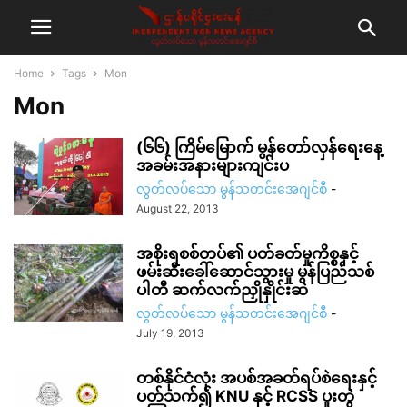
Home
Tags
Mon
Mon
(၆၆) ကြိမ်မြောက် မွန်တော်လှန်ရေးနေ့
အခမ်းအနားများကျင်းပ
လွတ်လပ်သော မွန်သတင်းအေဂျင်စီ
-
August 22, 2013
အစိုးရစစ်တပ်၏ ပတ်ခတ်မှုကိစ္စနှင့်
ဖမ်းဆီးခေါ်ဆောင်သွားမှု မွန်ပြည်သစ်
ပါတီ ဆက်လက်ညှိုနှိုင်းဆဲ
လွတ်လပ်သော မွန်သတင်းအေဂျင်စီ
-
July 19, 2013
တစ်နိုင်ငံလုံး အပစ်အခတ်ရပ်စဲရေးနှင့်
ပတ်သက်၍ KNU နှင့် RCSS ပူးတွဲ