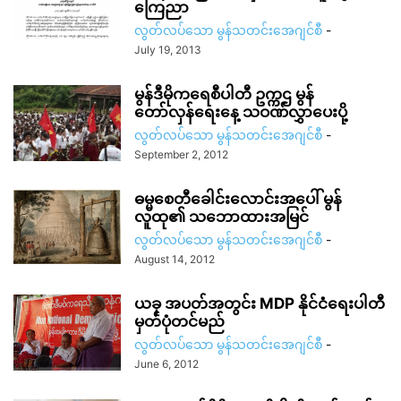
ကြေညာ
လွတ်လပ်သော မွန်သတင်းအေဂျင်စီ
-
July 19, 2013
မွန်ဒီမိုကရေစီပါတီ ဥက္ကဌ မွန်
တော်လှန်ရေးနေ့ သဝဏ်လွှာပေးပို့
လွတ်လပ်သော မွန်သတင်းအေဂျင်စီ
-
September 2, 2012
ဓမ္မစေတီခေါင်းလောင်းအပေါ် မွန်
လူထု၏ သဘောထားအမြင်
လွတ်လပ်သော မွန်သတင်းအေဂျင်စီ
-
August 14, 2012
ယခု အပတ်အတွင်း MDP နိုင်ငံရေးပါတီ
မှတ်ပုံတင်မည်
လွတ်လပ်သော မွန်သတင်းအေဂျင်စီ
-
June 6, 2012