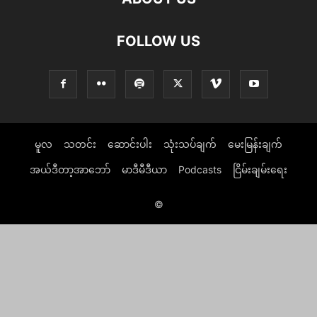
FOLLOW US
မူလ
သတင်း
ဆောင်းပါး
သုံးသပ်ချက်
မေးမြန်းချက်
အယ်ဒီတာ့အာဘော်
မာဒီမီဒီယာ
Podcasts
ငြိမ်းချမ်းရေး
©