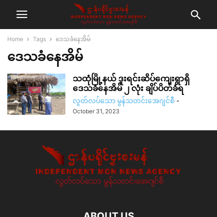
Home
Tags
ဒေသခံနေအိမ်
ဒေသခံနေအိမ်
သထုံမြို့နယ် ဒူးရင်းဆိပ်ကျေးရွာရှိ
ဒေသခံနေအိမ် ၂ လုံး ချိပ်ပိတ်ခံရ
လွတ်လပ်သော မွန်သတင်းအေဂျင်စီ
-
October 31, 2023
ABOUT US