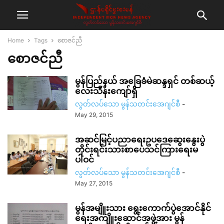
Home
Tags
စောဇင်ညီ
စောဇင်ညီ
မွန်ပြည်နယ် အခြေခံမဲဆန္ဒရှင် တစ်ဆယ့်
လေးသိန်းကျော်ရှိ
လွတ်လပ်သော မွန်သတင်းအေဂျင်စီ
-
May 29, 2015
အဆင်မြင့်ပညာရေးဥပဒေဆွေးနွေးပွဲ
တိုင်းရင်းသားစာပေသင်ကြားရေးမ
ပါဝင်
လွတ်လပ်သော မွန်သတင်းအေဂျင်စီ
-
May 27, 2015
မွန်အမျိူးသား ရွေးကောက်ပွဲအောင်နိုင်
ရေးအကျိူးဆောင်အဖွဲ့အား မွန်