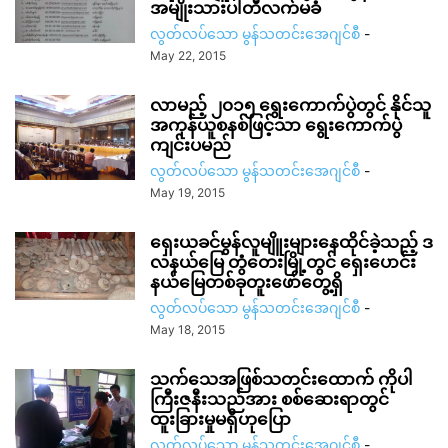
အမျိုးသားပါတီလက်မခံ
လွတ်လပ်သော မွန်သတင်းအေဂျင်စီ
-
May 22, 2015
လာမည့် ၂၀၁၅ ရွေးကောက်ပွဲတွင် နိုင်သူ
အကုန်ယူစနစ်ဖြင့်သာ ရွေးကောက်ပွဲ
ကျင်းပမည်
လွတ်လပ်သော မွန်သတင်းအေဂျင်စီ
-
May 19, 2015
ရှေးယခင်မွန်လူမျိူးများနေထိုင်ခဲ့သည့် ဒ
လနယ်မြေ တွံတေးမြို့တွင် ရှေးပောင်း
နယ်မြေတစ်ခုတူးဖော်တွေ့ရှိ
လွတ်လပ်သော မွန်သတင်းအေဂျင်စီ
-
May 18, 2015
သက်သေအဖြစ်သတင်းထောက် ကိုပါ
ကြီးဇနီးသည်အား စစ်ဆေးရာတွင်
ထူးခြားမှုမရှိဟုပြော
လွတ်လပ်သော မွန်သတင်းအေဂျင်စီ
-