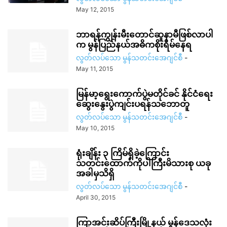
May 12, 2015
ဘာရန်ကျွန်းမီးတောင်ဆူနာမီဖြစ်လာပါ
က မွန်ပြည်နယ်အဓိကစိုးရိမ်နေရ
လွတ်လပ်သော မွန်သတင်းအေဂျင်စီ
-
May 11, 2015
မြန်မာ့ရွေးကောက်ပွဲမတိုင်ခင် နိုင်ငံရေး
ဆွေးနွေးပွဲကျင်းပရန်သဘောတူ
လွတ်လပ်သော မွန်သတင်းအေဂျင်စီ
-
May 10, 2015
ရုံးချိန်း ၃ ကြိမ်ရှိခဲ့ကြောင်း
သတင်းထောက်ကိုပါကြီးမိသားစု ယခု
အခါမှသိရှိ
လွတ်လပ်သော မွန်သတင်းအေဂျင်စီ
-
April 30, 2015
ကြာအင်းဆိပ်ကြီးမြို့နယ် မွန်ဒေသလုံး