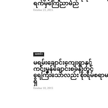
ရက်မှကြေညာမည်
October 23, 2015
သတင်း
မရမ်းချောင်းကျေးရွာနှင့်
ကင်းမွန်ချောင်းစခန်းတွင်
ရေကြီးသော်လည်း စိုးရိမ်စရာ
ရှိ
October 10, 2015