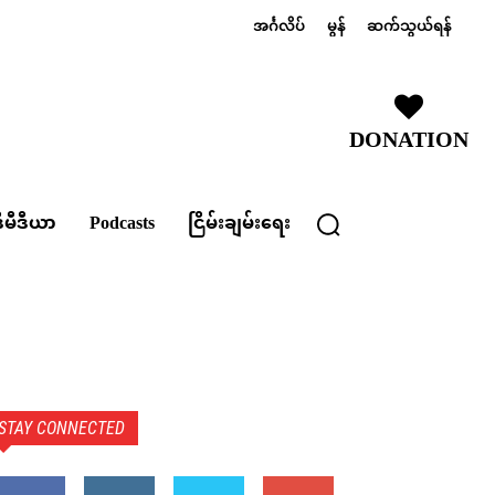
အင်္ဂလိပ်
မွန်
ဆက်သွယ်ရန်
DONATION
ီမီဒီယာ
Podcasts
ငြိမ်းချမ်းရေး
STAY CONNECTED