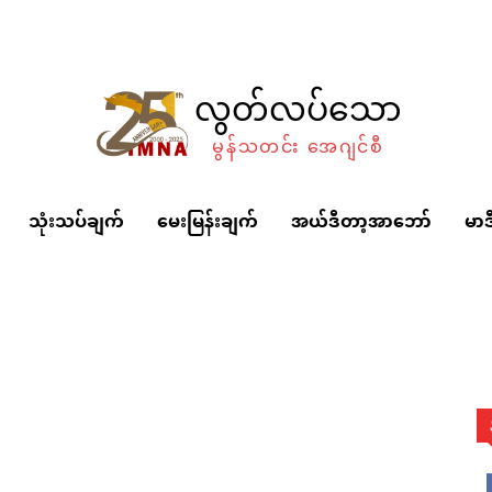
လွတ်လပ်သော
မွန်သတင်း အေဂျင်စီ
သုံးသပ်ချက်
မေးမြန်းချက်
အယ်ဒီတာ့အာဘော်
မာဒ