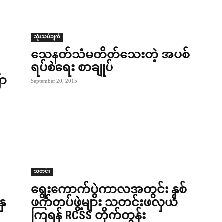
သုံးသပ်ချက်
သေနတ်သံမတိတ်သေးတဲ့ အပစ်
ရပ်စဲရေး စာချုပ်
ော
September 20, 2015
သတင်း
ရွေးကောက်ပွဲကာလအတွင်း နှစ်
နှ
ဖက်တပ်ဖွဲ့များ သတင်းဖလှယ်
ကြရန် RCSS တိုက်တွန်း