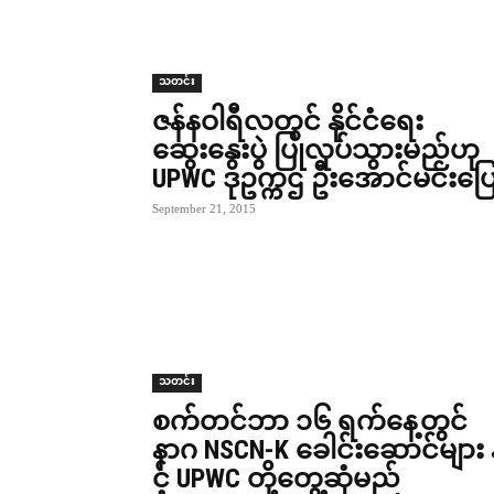
သတင်း
ဇန်နဝါရီလတွင် နိုင်ငံရေး
ဆွေးနွေးပွဲ ပြုလုပ်သွားမည်ဟု
UPWC ဒုဥက္ကဌ ဦးအောင်မင်းပြ
September 21, 2015
သတင်း
စက်တင်ဘာ ၁၆ ရက်နေ့တွင်
နာဂ NSCN-K ခေါင်းဆောင်များ 
င့် UPWC တို့တွေ့ဆုံမည်