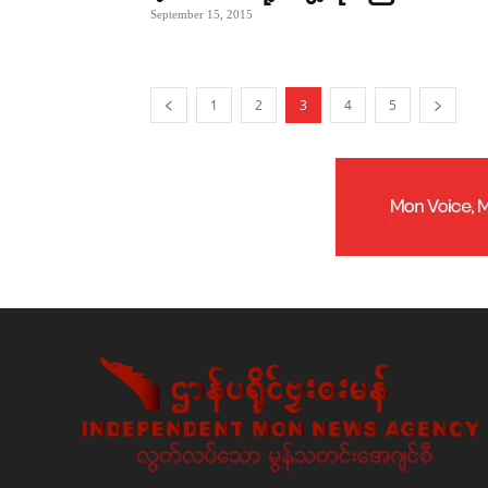
September 15, 2015
1
2
3
4
5