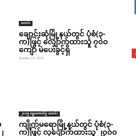
သတင်း
ချောင်းဆုံမြို့နယ်တွင် ပုံစံ(၃-
က)ဖြင့် လျှောက်ထားသူ ၇၀၀
ကျော် မဲပေးခွင့်ရှိ
October 23, 2015
၂၀၁၅ ရွေးကောက်ပွဲ သတင်း
ဲ
ကျိုက်မရောမြို့နယ်တွင် ပုံစံ(၃-
 ၂
က)ဖြင့် လှျောက်ထားသူ ၂၀၀၀