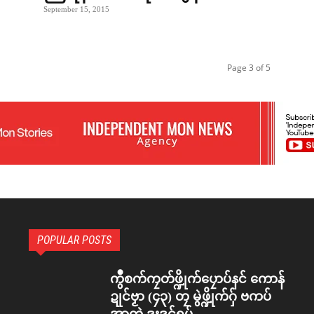
September 15, 2015
Page 3 of 5
POPULAR POSTS
ကွဳစက်ကၠတ်ဖ္ဍိုက်ပၠောပ်နင် ကောန်
ဍုင်ဗၟာ (၄၃) တၠ မွဲဖ္ဍိုက်ဂှ် ဗကပ်