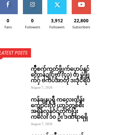
0
0
3,912
22,800
Fans
Followers
Followers
Subscribers
LATEST POSTS
ကွဳစက်ကၠတ်ဖ္ဍိုက်ပၠောပ်နင်
ကောန်ဍုင်ဗၟာ (၄၃) တၠ မွဲဖ္ဍို
က်ဂှ် ဗကပ်အာတုဲ ဒးဒုင်ရပ်
August 7, 2026
ကန်ချနပူရီ ကလေးထိန်း
ကျောင်းကို ယာဉ်တစ်စီး
အရှိန်လွန်ဝင်တိုက်ပြီး
ကလေး ၁၀ ဦး ဒဏ်ရာရရှိ
August 7, 2026