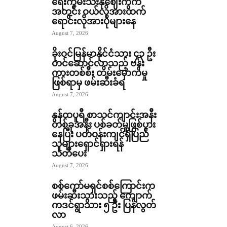
ရေးကွမ်းသီးနုဈေးကွက်
အတွင်း ဝယ်လိုအားထက်
ရောင်းလိုအားပိုများနေ
August 7, 2026
ခိုးဝင်မြန်မာနိုင်ငံသား ၄၃ ဦး
တင်ဆောင်လာသည့် ဗန်း
ကားတစ်စီး တိမ်းမှောက်မှု
ဖြစ်ရာမှ ဖမ်းဆီးခံရ
August 7, 2026
နွန်ထပူရီ စာသင်ကျာင်းအနီး
တစ်ခုအနီး ပစ်ခတ်မှုဖြစ်ပွား
နေပြီး ပတ်ဝန်းကျင်ရှိပြည်
သူများရှောင်ရှားရန်
သတိပေး
August 7, 2026
စစ်ကော်မရှင်စစ်ကြောင်းက
ဖမ်းဆီးသွားသည့် ကျောက်
ကဒင်ရွာသား ၅ ဦး ပြန်လွတ်
လာ