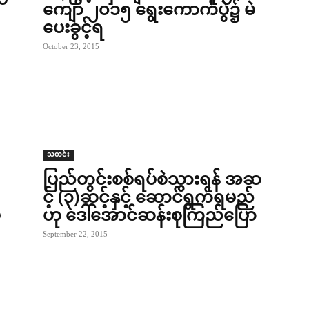
ကျော် ၂၀၁၅ ရွေးကောက်ပွဲ၌ မဲ
ပေးခွင့်ရ
October 23, 2015
သတင်း
ပြည်တွင်းစစ်ရပ်စဲသွားရန် အဆ
င့် (၃)ဆင့်နှင့် ဆောင်ရွက်ရမည်
မ
ဟု ဒေါ်အောင်ဆန်းစုကြည်ပြော
September 22, 2015