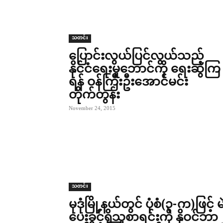
သတင်း
ပြောင်းလွယ်ပြင်လွယ်သည့်
နိုင်ငံရေးမူဘောင်ကို ရေးဆွဲကြ
ရန် ဝန်ကြီးဦးအောင်မင်း
တိုက်တွန်း
November 24, 2015
သတင်း
မုဒုံမြို့နယ်တွင် ပုံစံ(၃-က)ဖြင့် မ
ပေးခွင့်ရှိသူစာရင်းကို နိုဝင်ဘာ