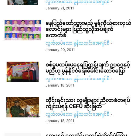
လွတ်လပ်သော မွန်သတင်းအေဂျင်စီ
-
January 21, 2011
နေပြည်တော်သွားမည့် မွန်ကိုယ်စားလှယ်
လောင်းများ ပြည်သူ့လိုအပ်ချက်
ကောက်ခံ
လွတ်လပ်သော မွန်သတင်းအေဂျင်စီ
-
January 20, 2011
စစ်မှုမထမ်းမနေရပြဌာန်းချက် ဥပဒေနှင့်
မညီဟု မွန်နိုင်ငံရေးခေါင်းဆောင်ပြော
လွတ်လပ်သော မွန်သတင်းအေဂျင်စီ
-
January 18, 2011
တိုင်းရင်းသား လူမျိုးများ ညီလာခံတရပ်
ကျင်းပရန် CEFU ဆုံးဖြတ်
လွတ်လပ်သော မွန်သတင်းအေဂျင်စီ
-
January 18, 2011
နအဖနှင့် ကေအဲန်ယူတပ်ဖွဲ့တိုက်ပွဲကြား