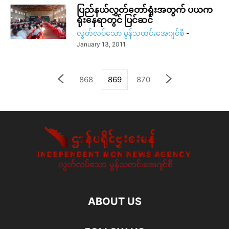
ပြည်နယ်လွှတ်တော်ရုံးအတွက် ပယက
ရုံးနေရာတွင် ပြင်ဆင်
လွတ်လပ်သော မွန်သတင်းအေဂျင်စီ
-
January 13, 2011
868
869
870
ABOUT US