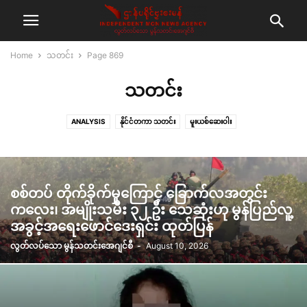
Home
သတင်း
Page 869
သတင်း
ANALYSIS
နိုင်ငံတကာ သတင်း
မူးယစ်ဆေးဝါး
စစ်တပ် တိုက်ခိုက်မှုကြောင့် ခြောက်လအတွင်း
ကလေး၊ အမျိုးသမီး ၃၂ ဦး သေဆုံးဟု မွန်ပြည်လူ့
အခွင့်အရေးဖောင်ဒေးရှင်း ထုတ်ပြန်
လွတ်လပ်သော မွန်သတင်းအေဂျင်စီ
-
August 10, 2026