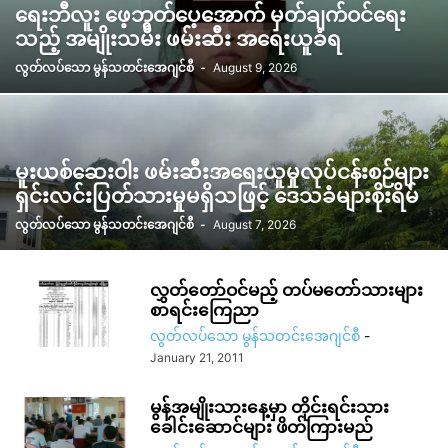
ရေးဘီလူး ဖေ့ဘွတ်ပေ့အောက် မှတ်ချက်ဝင်ရေး
သည့် အမျိုးသမီး ဖမ်းဆီး အရေးယူခံရ
လွတ်လပ်သော မွန်သတင်းအေဂျင်စီ
-
August 9, 2026
မူးယစ်ဆေးဝါး ဖမ်းဆီးအရေးယူမှုလုပ်ငန်းစဉ်များ
ရှင်းလင်းပြတ်သားမှုမရှိသဖြင့် ဒေသခံများစိုးရိမ်
လွတ်လပ်သော မွန်သတင်းအေဂျင်စီ
-
August 7, 2026
လွှတ်တော်ဝင်မည့် တပ်မတော်သားများ
စာရင်းကြေညာ
လွတ်လပ်သော မွန်သတင်းအေဂျင်စီ
-
January 21, 2011
မွန်အမျိုးသားနေ့မှာ တိုင်းရင်းသား
ခေါင်းဆောင်များ ဖိတ်ကြားမည်