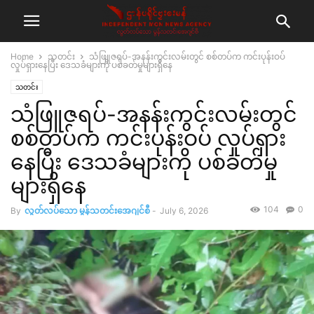
Home
သတင်း
သံဖြူဇရပ်-အနန်းကွင်းလမ်းတွင် စစ်တပ်က ကင်းပုန်းဝပ်
လှုပ်ရှားနေပြီး ဒေသခံများကို ပစ်ခတ်မှုများရှိနေ
သတင်း
သံဖြူဇရပ်-အနန်းကွင်းလမ်းတွင်
စစ်တပ်က ကင်းပုန်းဝပ် လှုပ်ရှား
နေပြီး ဒေသခံများကို ပစ်ခတ်မှု
များရှိနေ
104
0
By
လွတ်လပ်သော မွန်သတင်းအေဂျင်စီ
-
July 6, 2026