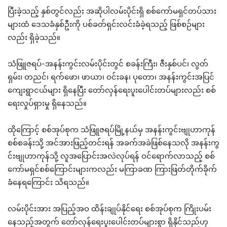
ပြီးခဲ့သည့် နှစ်တွင်လည်း အဆိုပါလမ်းပိုင်းရှိ စစ်ကော်မရှင်တပ်သား
များထံ ဒေသခံနှစ်ဦးကို ပစ်ခတ်ရှင်းလင်းခံခဲ့ရသည့် ဖြစ်စဉ်များ
လည်း ရှိခဲ့သည်။
သံဖြူဇရပ်-အနန်းကွင်းလမ်းပိုင်းတွင် စခန်းကြီး၊ ဇီးနှစ်ပင်၊ လွတ်
ရှမ်း၊ တညင်၊ ရက်ဖော၊ ဖာယာ၊ ဝင်းခန၊ ပုတော၊ အနန်းကွင်းအပြင်
ကျေးရွာငယ်များ ရှိနေပြီး တော်လှန်ရေးပူးပေါင်းတပ်များလည်း စစ်
ရေးလှုပ်ရှားမှု ရှိနေသည်။
ထိုကြောင့် စစ်အုပ်စုက သံဖြူဇရပ်မြို့နယ်မှ အနန်းကွင်းဗျုဟာကုန်
စစ်စခန်းသို့ အင်အားဖြည့်တင်းရန် အခက်အခဲဖြစ်နေသလို အနန်းကွ
င်းဗျုဟာကုန်သို့ လူအပြောင်းအလဲလုပ်ရန် ဝင်ရောက်လာသည့် စစ်
ကော်မရှင်စစ်ကြောင်းများကလည်း မကြာခဏ ကြားဖြတ်တိုက်ခိုက်
ခံနေရကြောင်း သိရသည်။
လမ်းပိုင်းအား အပြည့်အဝ ထိန်းချုပ်နိုင်ရေး စစ်အုပ်စုက ကြိုးပမ်း
နေသည့်အတွက် တော်လှန်ရေးပူးပေါင်းတပ်များစွာ ရှိနိုင်သည်ဟု