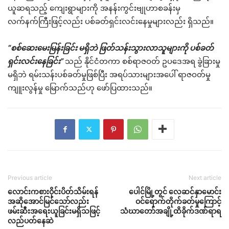
ယူဆရသည့် ကျေးရွာများကို အနန်းကွင်းဗျုဟာစခန်းမှ
လက်နက်ကြီးဖြင့်လည်း ပစ်ခတ်ရှင်းလင်းနေမှုများလည်း ရှိသည်။
“စစ်ဆေးမေးမြန်းခြင်း မရှိဘဲ ဖြတ်သန်းသွားလာသူများကို ပစ်ခတ်
ရှင်းလင်းနေခြင်း”
သည် နိုင်ငံတကာ စစ်ရာဇဝတ် ဥပဒေအရ ခွဲခြားမှု
မရှိဘဲ ရမ်းသန်းပစ်ခတ်မှုဖြစ်ပြီး အရပ်သားများအပေါ် ရာဇဝတ်မှု
ကျူးလွန်မှု မြောက်သည်ဟု ဖော်ပြထားသည်။
Previous article
Next article
လောင်းကစားဝိုင်းပိတ်သိမ်းရန်
ပေါင်မြို့တွင် လေဆင်နှာမောင်း
အဆိုအောင်မြင်သော်လည်း
ဝင်ရောက်တိုက်ခတ်မှုကြောင့်
ဖမ်းဆီးအရေးယူခြင်းမရှိသဖြင့်
သံဃာတော်အချို့ထိခိုက်ဒဏ်ရာရ
လည်ပတ်နေဆဲ