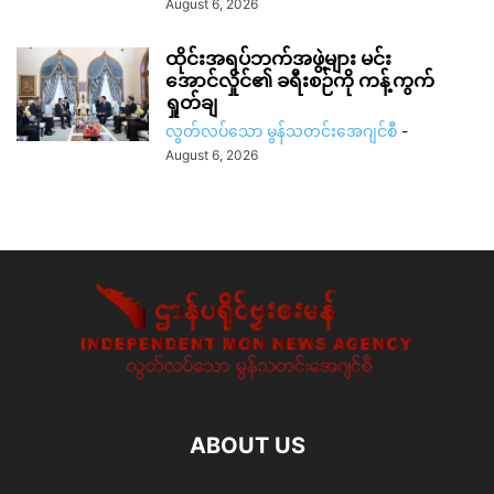
August 6, 2026
ထိုင်းအရပ်ဘက်အဖွဲ့များ မင်း
အောင်လှိုင်၏ ခရီးစဉ်ကို ကန့်ကွက်
ရှုတ်ချ
လွတ်လပ်သော မွန်သတင်းအေဂျင်စီ
-
August 6, 2026
ABOUT US