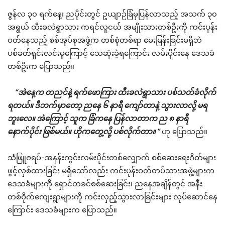
ဇွန်လ ၃၀ ရက်နေ့၊ ညပိုင်းတွင် ဥယျာဉ်ခြံမှပြန်လာသည့် အသက် ၃၀
အရွယ် ထီးခလဲရွာသား ကရင်လူငယ် အမျိုးသားတစ်ဦးကို ကင်းပုန်း
ဝတ်နေသည့် စစ်အုပ်စုအဖွဲ့က တစ်စုံတစ်ရာ မေးမြန်းခြင်းမရှိဘဲ
ပစ်ခတ်ရှင်းလင်းမှုကြောင့် သေဆုံးခဲ့ရကြောင်း လမ်းပိုင်းနေ ဒေသခံ
တစ်ဦးက ပြောသည်။
“အဲနေ့က တညင်နဲ့ ရက်ဖောကြား ထီးခလဲရွာသား ပစ်သတ်ခံလိုက်
ရတယ်။ ဒီဘက်မှာတော့ ညနေ ၆ နာရီ ကျော်တာနဲ့ သွားလာလို့ မရ
ဘူးလေ။ အဲကြောင့် သူက ခြံကနေ ပြန်လာတာက ည ၈ နာရီ
နောက်ပိုင်း ဖြစ်မယ်။ ဟိုကတွေ့လို့ ပစ်လိုက်တာ။ ”
ဟု ပြောသည်။
သံဖြူဇရပ်-အနန်းကွင်းလမ်းပိုင်းတစ်လျှောက် စစ်ဆေးရေးဂိတ်များ
ဖွင့်လှစ်ထားခြင်း မရှိသော်လည်း ကင်းပုန်းဝတ်တပ်သားအဖွဲ့များက
ဒေသခံများကို ရှောင်တခင်စစ်ဆေးခြင်း၊ ညနေအချိန်တွင် အနီး
တစ်ဝိုက်ကျေးရွာများကို ကင်းလှည့်သွားလာခြင်းများ လုပ်ဆောင်နေ
ကြောင်း ဒေသခံများက ပြောသည်။