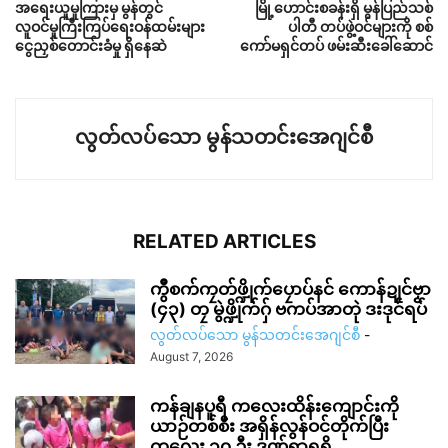
အရေးယူမှုကြားမှ မွန်တွင်
မြို့ဟောင်းစခန်းရှိ မွန်ပြည်သစ်
လူဝင်မှုကြီးကြပ်ရေးဝန်ထမ်းများ
ပါတီ တပ်ဖွဲ့ဝင်များကို စစ်
ငွေညှစ်တောင်းခံမှု ရှိနေဆဲ
ကော်မရှင်တပ် ဖမ်းဆီးခေါ်ဆောင်
လွတ်လပ်သော မွန်သတင်းအေဂျင်စီ
RELATED ARTICLES
ကွဳစက်ကၠတ်ဖ္ဍိုက်ပၠောပ်နင် ကောန်ဍုင်ဗၟာ
(၄၃) တၠ မွဲဖ္ဍိုက်ဂှ် ဗကပ်အာတုဲ ဒးဒုင်ရပ်
လွတ်လပ်သော မွန်သတင်းအေဂျင်စီ
-
August 7, 2026
ကန်ချနပူရီ ကလေးထိန်းကျောင်းကို
ယာဉ်တစ်စီး အရှိန်လွန်ဝင်တိုက်ပြီး
ကလေး ၁၀ ဦး ဒဏ်ရာရရှိ