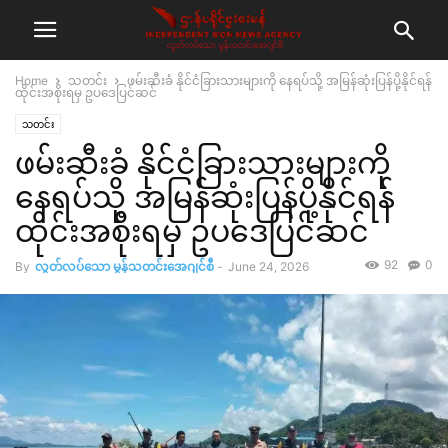
Home
သတင်း
ဖမ်းဆီးခံ နိုင်ငံခြားသားများကို နေရပ်သို့ အမြန်ဆုံးပြန်ပို့နိုင်ရန်
ထိုင်းအစိုးရမှ ဥပဒေပြင်ဆင်
သတင်း
ဖမ်းဆီးခံ နိုင်ငံခြားသားများကို
နေရပ်သို့ အမြန်ဆုံးပြန်ပို့နိုင်ရန်
ထိုင်းအစိုးရမှ ဥပဒေပြင်ဆင်
92
0
By
လွတ်လပ်သော မွန်သတင်းအေဂျင်စီ
-
June 24, 2026