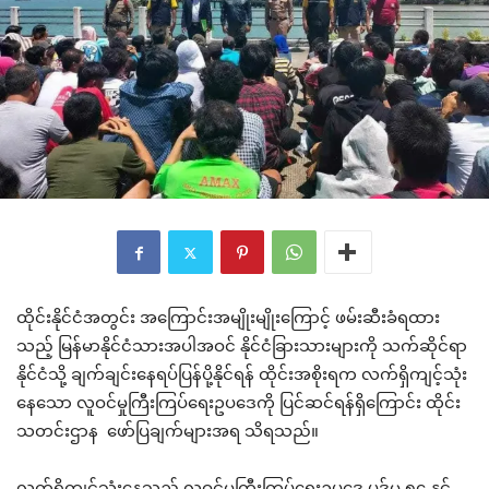
ထိုင်းနိုင်ငံအတွင်း အကြောင်းအမျိုးမျိုးကြောင့် ဖမ်းဆီးခံရထား
သည့် မြန်မာနိုင်ငံသားအပါအဝင် နိုင်ငံခြားသားများကို သက်ဆိုင်ရာ
နိုင်ငံသို့ ချက်ချင်းနေရပ်ပြန်ပို့နိုင်ရန် ထိုင်းအစိုးရက လက်ရှိကျင့်သုံး
နေသော လူဝင်မှုကြီးကြပ်ရေးဥပဒေကို ပြင်ဆင်ရန်ရှိကြောင်း ထိုင်း
သတင်းဌာန ဖော်ပြချက်များအရ သိရသည်။
လက်ရှိကျင့်သုံးနေသည့် လူဝင်မှုကြီးကြပ်ရေးဥပဒေ ပုဒ်မ ၅၄ နှင့်