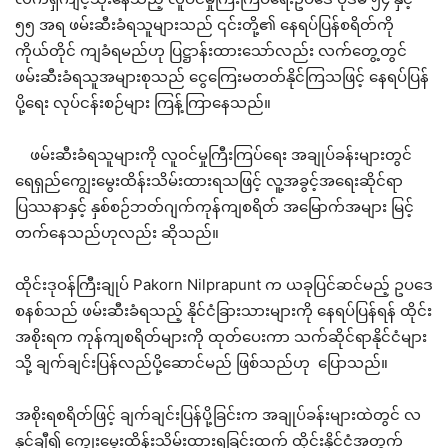
၅၅ အရ ဖမ်းဆီးခံရသူများသည် ၎င်းတို့၏ နေရပ်ပြန်စရိတ်ကို
ကိုယ်တိုင် ကျခံရမည်ဟု ပြဋ္ဌာန်းထားသော်လည်း လက်တွေ့တွင်
ဖမ်းဆီးခံရသူအများစုသည် ငွေကြေးမတတ်နိုင်ကြသဖြင့် နေရပ်ပြန်
ပို့ရေး လုပ်ငန်းစဉ်များ ကြန့်ကြာနေသည်။
ဖမ်းဆီးခံရသူများကို လူဝင်မှုကြီးကြပ်ရေး အချုပ်ခန်းများတွင်
ရေရှည်ကျွေးမွေးထိန်းသိမ်းထားရသဖြင့် လူ့အခွင့်အရေးဆိုင်ရာ
ပြဿနာနှင့် နှစ်စဉ်ဘတ်ဂျက်ကုန်ကျစရိတ် အမြောက်အများ မြင့်
တက်နေသည်ဟုလည်း ဆိုသည်။
ထိုင်းဒုဝန်ကြီးချုပ် Pakorn Nilprapunt က ယခုပြင်ဆင်မည့် ဥပဒေ
စနစ်သည် ဖမ်းဆီးခံရသည့် နိုင်ငံခြားသားများကို နေရပ်ပြန်ရန် ထိုင်း
အစိုးရက ကုန်ကျစရိတ်များကို ထုတ်ပေးကာ သက်ဆိုင်ရာနိုင်ငံများ
သို့ ချက်ချင်းပြန်လည်ပို့ဆောင်မည် ဖြစ်သည်ဟု ပြောသည်။
အစိုးရစရိတ်ဖြင့် ချက်ချင်းပြန်ပို့ခြင်းက အချုပ်ခန်းများထဲတွင် လ
နှင့်ချီ၍ ကျွေးမွေးထိန်းသိမ်းထားရခြင်းထက် ထိုင်းနိုင်ငံအတွက်