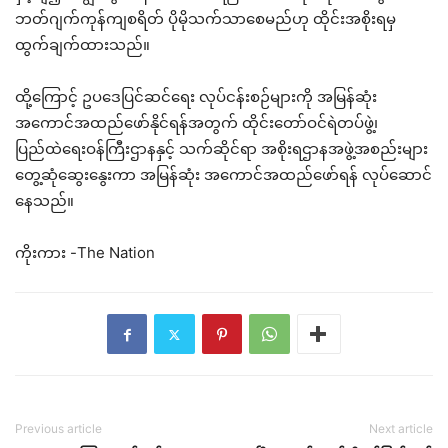
ဘတ်ဂျက်ကုန်ကျစရိတ် ပိုမိုသက်သာစေမည်ဟု ထိုင်းအစိုးရမှ
ထွက်ချက်ထားသည်။
ထို့ကြောင့် ဥပဒေပြင်ဆင်ရေး လုပ်ငန်းစဉ်များကို အမြန်ဆုံး
အကောင်အထည်ဖော်နိုင်ရန်အတွက် ထိုင်းတော်ဝင်ရဲတပ်ဖွဲ့၊
ပြည်ထဲရေးဝန်ကြီးဌာနနှင့် သက်ဆိုင်ရာ အစိုးရဌာနအဖွဲ့အစည်းများ
တွေ့ဆုံဆွေးနွေးကာ အမြန်ဆုံး အကောင်အထည်ဖော်ရန် လုပ်ဆောင်
နေသည်။
ကိုးကား -The Nation
Previous article
Next article