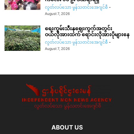
လွတ်လပ်သော မွန်သတင်းအေဂျင်စီ
-
August 7, 2026
ရေးကွမ်းသီးနုဈေးကွက်အတွင်း
ဝယ်လိုအားထက် ရောင်းလိုအားပိုများနေ
လွတ်လပ်သော မွန်သတင်းအေဂျင်စီ
-
August 7, 2026
ABOUT US