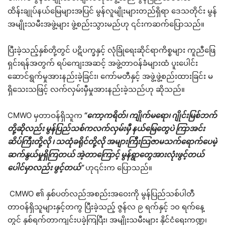
ထိန်းချုပ်နယ်မြေများအပြင် မွန်လူမျိုးများတည်ရှိရာ ဒေသတိုင်း မွန်
အမျိုးသမီးအဖွဲ့များ ဖွဲ့စည်းသွားမည်ဟု ၎င်းကဆက်ပြောသည်။
ပြီးခဲ့သည့်နှစ်တို့တွင် ပဋိပက္ခနှင့် လုံခြုံရေးဆိုင်ရာကိစ္စများ ကူညီဖြေ
ရှင်းရန်အတွက် ရပ်ကျေးအဆင့် အဖွဲ့တာဝန်ခံများထံ ပူးပေါင်း
ဆောင်ရွက်မှုအားနည်းခဲ့ခြင်း၊ ကော်မတီနှင့် အဖွဲ့ဖွဲ့စည်းထားခြင်း မ
ရှိသေးသဖြင့် လက်လှမ်းမှီမှုအားနည်းခဲ့သည်ဟု ဆိုသည်။
CMWO မှတာဝန်ရှိသူက
“ကော့ကရိတ်၊ ကျိုက်မရော၊ ဂျိုင်းမြစ်ဘက်
တို့ဆိုလည်း မွန်ပြည်သစ်ကလက်လှမ်းမှီ နယ်မြေတွေပဲ ကြာအင်း
ဆိပ်ကြီးတို့လို ၊ သထုံခရိုင်တို့လို အများကြီးသြဇာမသက်ရောက်ပေမဲ့
ဆက်နွယ်မှုရှိကြတယ် အဲ့တာကြောင့် မွန်ရွာတွေအားလုံးဖွင့်တယ်
ပေါင်မှာလည်း ဖွင့်တယ်”
ဟု၎င်းက ပြောသည်။
CMWO ၏ နှစ်ပတ်လည်အစည်းအဝေးကို မွန်ပြည်သစ်ပါတီ
တာဝန်ရှိသူများနှင့်တကွ ပြီးခဲ့သည့် ဇွန်လ ၉ ရက်နှင့် ၁၀ ရက်နေ့
တွင် နှစ်ရက်တာကျင်းပခဲ့ကြပြီး၊ အမျိုးသမီးများ နိုင်ငံရေးကဏ္ဍ၊