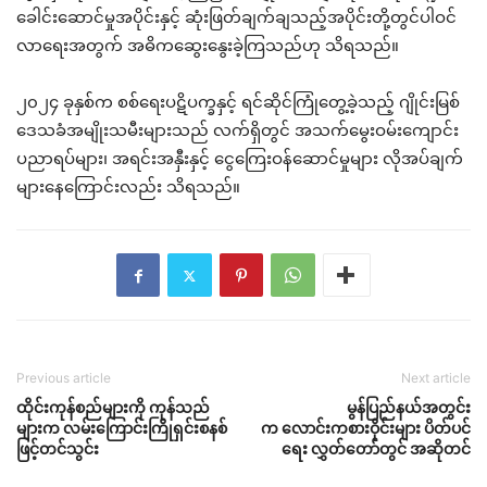
ခေါင်းဆောင်မှုအပိုင်းနှင့် ဆုံးဖြတ်ချက်ချသည့်အပိုင်းတို့တွင်ပါဝင်
လာရေးအတွက် အဓိကဆွေးနွေးခဲ့ကြသည်ဟု သိရသည်။
၂၀၂၄ ခုနှစ်က စစ်ရေးပဋိပက္ခနှင့် ရင်ဆိုင်ကြုံတွေ့ခဲ့သည့် ဂျိုင်းမြစ်
ဒေသခံအမျိုးသမီးများသည် လက်ရှိတွင် အသက်မွေးဝမ်းကျောင်း
ပညာရပ်များ၊ အရင်းအနှီးနှင့် ငွေကြေးဝန်ဆောင်မှုများ လိုအပ်ချက်
များနေကြောင်းလည်း သိရသည်။
Previous article
Next article
ထိုင်းကုန်စည်များကို ကုန်သည်
မွန်ပြည်နယ်အတွင်း
များက လမ်းကြောင်းကြိုရှင်းစနစ်
က လောင်းကစားဝိုင်းများ ပိတ်ပင်
ဖြင့်တင်သွင်း
ရေး လွှတ်တော်တွင် အဆိုတင်