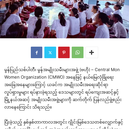
မွန်ပြည်သစ်ပါတီ၊ မွန်အမျိုးသမီးများအဖွဲ့ (ဗဟို) – Central Mon
Women Organization (CMWO) အနေဖြင့် နယ်မြေလုံခြုံရေး
အခြေအနေများကြောင့် ယခင်က အမျိုးသမီးအရေးဆိုင်ရာ
လှုပ်ရှားမှုများ ရပ်နားခဲ့ရသည့် ဒေသများတွင် ရပ်ကျေးအဆင့်နှင့်
မြို့နယ်အဆင့် အမျိုးသမီးအဖွဲ့များကို ဆက်တိုက် ပြန်လည်ဖွဲ့စည်း
လာနေကြောင်း သိရသည်။
ပြီးခဲ့သည့် နှစ်နှစ်တာကာလအတွင်း ဂျိုင်းမြစ်ဒေသတစ်လျှောက်နှင့်