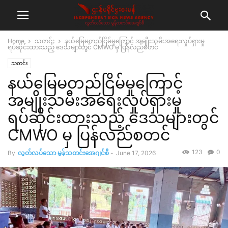
Home
သတင်း
နယ်မြေမတည်ငြိမ်မှုကြောင့် အမျိုးသမီးအရေးလှုပ်ရှားမှု
ရပ်ဆိုင်းထားသည့် ဒေသများတွင် CMWO မှ ပြန်လည်စတင်
သတင်း
နယ်မြေမတည်ငြိမ်မှုကြောင့်
အမျိုးသမီးအရေးလှုပ်ရှားမှု
ရပ်ဆိုင်းထားသည့် ဒေသများတွင်
CMWO မှ ပြန်လည်စတင်
123
0
By
လွတ်လပ်သော မွန်သတင်းအေဂျင်စီ
-
June 17, 2026