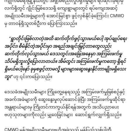
ကျိုက်မရောမြို့နယ်တွင် အဖွဲ့အစည်းလှုပ်ရှားမှုများ ရပ်ဆိုင်းခဲ့ရာမှ
လက်ရှိတွင် ဂျိုင်းမြစ်ဒေသရှိ ကျေးရွာများတွင် ရပ်ကျေးအဆင့်
အမျိုးသမီးအဖွဲ့များကို အောင်မြင်စွာ ဖွင့်လှစ်နိုင်ခဲ့ကြောင်း CMWO
မှ တာဝန်ရှိသူတစ်ဦးက ပြောကြားသည်။
“ရွာတိုင်းဖြစ်လာတဲ့အထိ ဆက်တိုက်ဖွင့်သွားမယ်ပေါ့ အုပ်ချုပ်ရေး
အပိုင်း၊ စီမံနိုင်တဲ့အပိုင်းမှာ အရည်အချင်းမြှင့်တာတွေလည်း
ဆက်တိုက်လုပ်သွားမယ် ဒေသတွင်းအခြေအနေမှာ အကြမ်းဖက်မှု
သိပ်မရှိဘူးလို့ပြောလာတယ်။ အိမ်တွင်း အကြမ်းဖက်မှုကတော့ ရှိရင်
ရှိမယ်ပေါ့နော် ခုမှစဖွင့်တာမလို့ များများဆွေးနွေးနိုင်တာမျိုးမရှိသေး
ဘူး”
ဟု ၎င်းကပြောသည်။
ဒေသခံအမျိုးသမီးများ ကြုံတွေ့နေရသည့် အကြမ်းဖက်မှုဖြစ်စဉ်နှင့်
အခက်အခဲများကို ဆွေးနွေးမှုလုပ်ဆောင်ခဲ့ပြီး အကြမ်းဖက်မှုဆိုင်ရာ
အန္တရာယ်များမှ ကြိုတင်ကာကွယ်နိုင်ရန်အတွက် အသိပညာပေး
ဗဟုသုတများကိုလည်း မျှဝေခြင်းများ ဆောင်ရွက်လျှက်ရှိသည်။
CMWO မွန်အမျိုးသမီးများဗဟိုအဖွဲ့သည် မွန်ပြည်သစ်ပါတီ