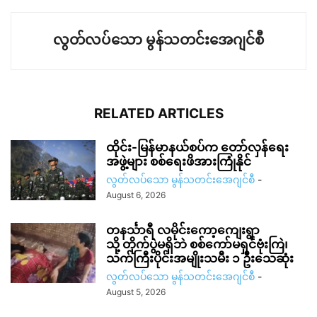
လွတ်လပ်သော မွန်သတင်းအေဂျင်စီ
RELATED ARTICLES
ထိုင်း-မြန်မာနယ်စပ်က တော်လှန်ရေး
အဖွဲ့များ စစ်ရေးဖိအားကြုံနိုင်
လွတ်လပ်သော မွန်သတင်းအေဂျင်စီ
-
August 6, 2026
တနင်္သာရီ လမိုင်းကော့ကျေးရွာ
သို့ တိုက်ပွဲမရှိဘဲ စစ်ကော်မရှင်ဗုံးကြဲ၊
သက်ကြီးပိုင်းအမျိုးသမီး ၁ ဦးသေဆုံး
လွတ်လပ်သော မွန်သတင်းအေဂျင်စီ
-
August 5, 2026