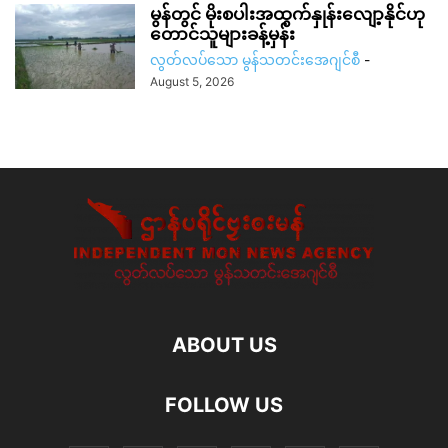
မွန်တွင် မိုးစပါးအထွက်နှုန်းလျော့နိုင်ဟု
တောင်သူများခန့်မှန်း
လွတ်လပ်သော မွန်သတင်းအေဂျင်စီ
-
August 5, 2026
ABOUT US
FOLLOW US