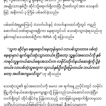
အမျိုးသားနှစ်ဦး ဆိုင်သို့ရောက်ရှိလာပြီး ဦးဇော်လွင်အား သေနတ်
ဖြင့် အနီးကပ် ၃ ကြိမ် ပစ်ခတ်ခဲ့သည်။
ပစ်ခတ်ခံရမှုကြောင့် ဝဲဘက်ပါးနှင့် ဝဲဘက်နားထင်တို့တွင် ကျည်
ဖောက်ဝင်ဒဏ်ရာများရရှိကာ နေရာတွင်ပင် သေဆုံးသွားခဲ့ရသည်ဟု
နှစ်ကရင်ဒေသခံတစ်ဦးက IMNA သို့ ပြောသည်။
“သူက ဆိုင်မှာ ဈေးရောင်းနေတုန်းမှာပဲ လာပစ်သွားတာ။ ပစ်တဲ့
နေရာမှာပဲ ချက်ချင်းဆုံးသွားတယ်။ ပြီးတော့ သူ့ရုပ်အလောင်ကို နှစ်
ကရင်လူမှုကယ်ဆယ်ရေးအသင်းက လမိုင်းတိုက်နယ်ဆေးရုံကို ပို့ခဲ့
တယ်။ လာပစ်တဲ့သူတွေက လူငယ်နှစ်ဦးလို့ပြောတယ်။ ဘယ်ကလဲ
တော့ အတိအကျမသိဘူး”
ဟု ဆိုသည်။
သေဆုံးသူ၏ ရုပ်အလောင်းကို မေလ ၁၈ ရက်နေ့ ညပိုင်းတွင် လမိုင်း
မြို့တိုက်နယ်ဆေးရုံးမှကျေးရွာသို့ ပြန်လည်သယ်ဆောင်လာခဲ့ပြီး၊
လက်ရှိတွင် ထိုင်းနိုင်ငံမှ ပြန်လာသည့် သားဖြစ်သူရောက်ရှိလာမှသာ
သဂြိုဟ်သွားမည်ဖြစ်ကြောင်း မိသားစုနှင့် နီးစပ်သူများက