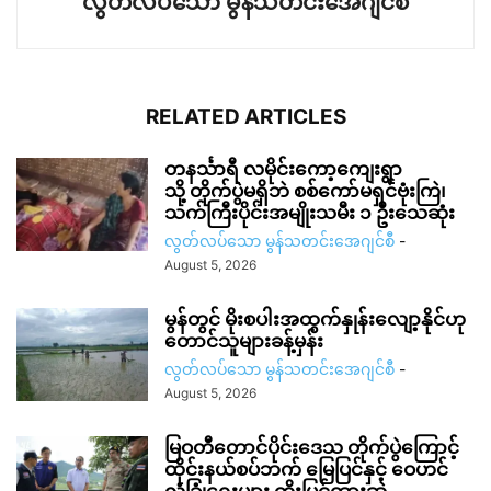
လွတ်လပ်သော မွန်သတင်းအေဂျင်စီ
RELATED ARTICLES
တနင်္သာရီ လမိုင်းကော့ကျေးရွာ
သို့ တိုက်ပွဲမရှိဘဲ စစ်ကော်မရှင်ဗုံးကြဲ၊
သက်ကြီးပိုင်းအမျိုးသမီး ၁ ဦးသေဆုံး
လွတ်လပ်သော မွန်သတင်းအေဂျင်စီ
-
August 5, 2026
မွန်တွင် မိုးစပါးအထွက်နှုန်းလျော့နိုင်ဟု
တောင်သူများခန့်မှန်း
လွတ်လပ်သော မွန်သတင်းအေဂျင်စီ
-
August 5, 2026
မြဝတီတောင်ပိုင်းဒေသ တိုက်ပွဲကြောင့်
ထိုင်းနယ်စပ်ဘက် မြေပြင်နှင့် ဝေဟင်