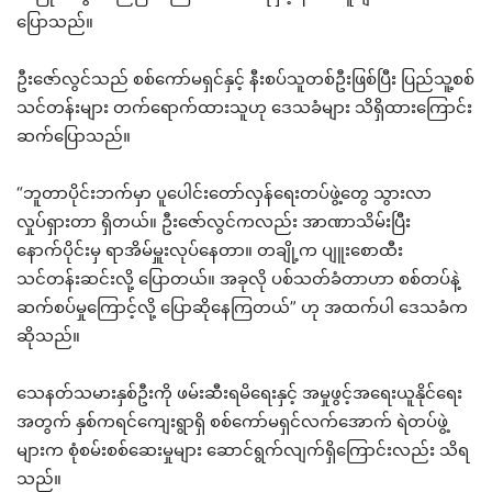
ပြောသည်။
ဦးဇော်လွင်သည် စစ်ကော်မရှင်နှင့် နီးစပ်သူတစ်ဦးဖြစ်ပြီး ပြည်သူ့စစ်
သင်တန်းများ တက်ရောက်ထားသူဟု ဒေသခံများ သိရှိထားကြောင်း
ဆက်ပြောသည်။
“ဘူတာပိုင်းဘက်မှာ ပူပေါင်းတော်လှန်ရေးတပ်ဖွဲ့တွေ သွားလာ
လှုပ်ရှားတာ ရှိတယ်။ ဦးဇော်လွင်ကလည်း အာဏာသိမ်းပြီး
နောက်ပိုင်းမှ ရာအိမ်မှူးလုပ်နေတာ။ တချို့က ပျူးစောထီး
သင်တန်းဆင်းလို့ ပြောတယ်။ အခုလို ပစ်သတ်ခံတာဟာ စစ်တပ်နဲ့
ဆက်စပ်မှုကြောင့်လို့ ပြောဆိုနေကြတယ်” ဟု အထက်ပါ ဒေသခံက
ဆိုသည်။
သေနတ်သမားနှစ်ဦးကို ဖမ်းဆီးရမိရေးနှင့် အမှုဖွင့်အရေးယူနိုင်ရေး
အတွက် နှစ်ကရင်ကျေးရွာရှိ စစ်ကော်မရှင်လက်အောက် ရဲတပ်ဖွဲ့
များက စုံစမ်းစစ်ဆေးမှုများ ဆောင်ရွက်လျက်ရှိကြောင်းလည်း သိရ
သည်။