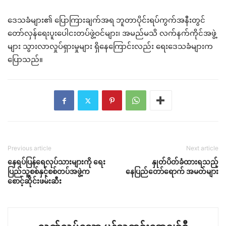
ဒေသခံများ၏ ပြောကြားချက်အရ ဘူတာပိုင်းရပ်ကွက်အနီးတွင်
တော်လှန်ရေးပူးပေါငးတပ်ဖွဲ့ဝင်များ၊ အမည်မသိ လက်နက်ကိုင်အဖွဲ့
များ သွားလာလှုပ်ရှားမှုများ ရှိနေကြောင်းလည်း ရေးဒေသခံများက
ပြောသည်။
Previous article
Next article
နေရပ်ပြန်ရေလုပ်သားများကို ရေး
နှုတ်ပိတ်ခံထားရသည့်
ပြည်သူ့စစ်နှင့်စစ်တပ်အဖွဲ့က
နေပြည်တော်ရောက် အမတ်များ
စောင့်ဆိုင်းဖမ်းဆီး