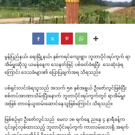
မွန်ပြည်နယ်၊ ရေးမြို့နယ်၊ နှစ်ကရင်ကျေးရွာ၊ ဘူတာပိုင်းရပ်ကွက် ရာ
အိမ်မှူးဆိုသူ ယမန်နေ့က သေနတ်ဖြင့် ပစ်ခတ်ခံရပြီး သေဆုံးခဲ့ရ
ကြောင်း ဒေသခံများ၏ ပြောပြချက်အရ သိရသည်။
ပစ်ရှင်းလင်းခံရသူသည် အသက် ၅၈ နှစ်အရွယ် ဦးဇော်လွင်ဖြစ်ပြီး
စစ်တပ်အာဏာသိမ်းပြီးနောက် ဘူတာပိုင်းရပ်ကွက်တွင် ရာအိမ်မှူး
အဖြစ် တာဝန်ယူထမ်းဆောင်နေသူဖြစ်ကြောင်း သိရသည်။
ဖြစ်စဉ်မှာ ဦးဇော်လွင်သည် မေလ ၁၈ ရက်နေ့ ညနေ ၄ နာရီခန့်က
၎င်းဖွင့်လှစ်ထားသည့် ဘူတာပိုင်းရပ်ကွက် ကားလမ်းဘေးရှိ အရက်
နှင့် ကွမ်းယာဆိုင်၌ ရှိနေစဉ် အသက် ၂၀ နှစ်ကျော်အရွယ်