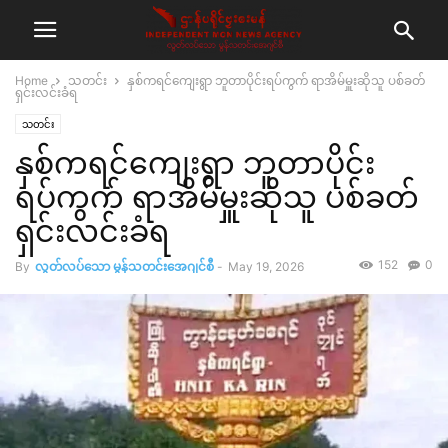
Home
သတင်း
နှစ်ကရင်ကျေးရွာ ဘူတာပိုင်းရပ်ကွက် ရာအိမ်မှူးဆိုသူ ပစ်ခတ်
ရှင်းလင်းခံရ
သတင်း
နှစ်ကရင်ကျေးရွာ ဘူတာပိုင်း
ရပ်ကွက် ရာအိမ်မှူးဆိုသူ ပစ်ခတ်
ရှင်းလင်းခံရ
152
0
By
လွတ်လပ်သော မွန်သတင်းအေဂျင်စီ
-
May 19, 2026