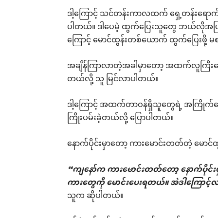
ဒါ့ကြောင့် သင်တန်းကာလထက် ရှေ့တန်းရောက်
ပါတယ်။ ဒါပေမဲ့ ထွက်ပြေးသူတွေ ဘယ်လိုအပြ
ကြောင့် မောင်ထွန်းတစ်ယောက် ထွက်ပြေးဖို့ မစဉ
အချိန်ကြာလာတဲ့အခါမှာတော့ အထက်လူကြီးတွ
တယ်လို့ သူ မြင်လာပါတယ်။
ဒါ့ကြောင့် အထက်တာဝန်ရှိသူတွေရဲ့ အကြိုက်ဆော
ကြိုးပမ်းခဲ့တယ်လို့ ပြောပါတယ်။
နောက်ပိုင်းမှာတော့ ကားမောင်းတတ်တဲ့ မောင
“ကျနော်က ကားမောင်းတတ်တော့ နောက်ပိုင်းမ
ကားတွေကို မောင်းပေးရတယ်။ အဲဒါကြောင့်
သူက ဆိုပါတယ်။