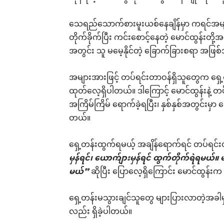
သေရည်သောက်စားမူးယစ်နေချိန်မှာ ကရင်အမျို
တိုက်ခိုက်ပြီး ကင်းစောင့်နေတဲ့ မောင်ထွန်းတို့အဖ
အတွင်း သူ မမေ့နိုင်တဲ့ ခြောက်ခြားစရာ အဖြစ
အများအားဖြင့် တပ်ရင်းတာဝန်ရှိသူတွေက ရှေ့တ
ထုတ်လေ့ရှိပါတယ်။ ဒါကြောင့် မောင်ထွန်းနဲ့ တ
အကြိမ်ကြိမ် ရောက်ခဲ့ရပြီး၊ နှစ်နှစ်အတွင်းမှာ
တယ်။
ရှေ့တန်းထွက်ရမယ့် အချိန်ရောက်ရင် တပ်ရင်
မှန်ရင်၊ ယောက်ျားမှန်ရင် ထွက်တိုက်ရဲရမယ်။ မ
မယ်”
ဆိုပြီး ပြောလေ့ရှိကြောင်း မောင်ထွန်း
ရှေ့တန်းမသွားချင်သူတွေ များပြားလာတဲ့အခါမ
လည်း ရှိခဲ့ပါတယ်။