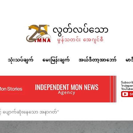
လွတ်လပ်သော
မွန်သတင်း အေဂျင်စီ
သုံးသပ်ချက်
မေးမြန်းချက်
အယ်ဒီတာ့အာဘော်
မာဒ
နှင့် ပျောက်ဆုံးနေသော အနာဂတ်"