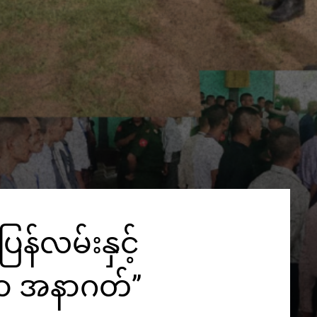
ပြန်လမ်းနှင့်
ော အနာဂတ်”