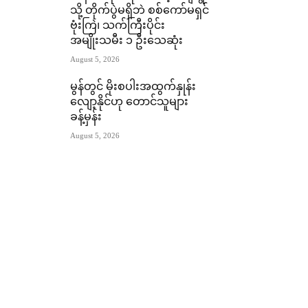
သို့ တိုက်ပွဲမရှိဘဲ စစ်ကော်မရှင်
ဗုံးကြဲ၊ သက်ကြီးပိုင်း
အမျိုးသမီး ၁ ဦးသေဆုံး
August 5, 2026
မွန်တွင် မိုးစပါးအထွက်နှုန်း
လျော့နိုင်ဟု တောင်သူများ
ခန့်မှန်း
August 5, 2026