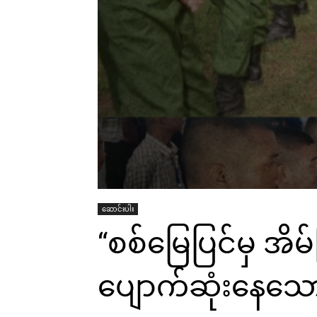
ဆောင်းပါး
“စစ်မြေပြင်မှ အိမ်
ပျောက်ဆုံးနေသ