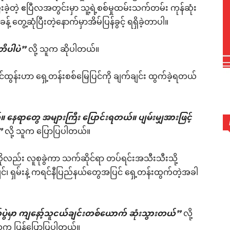
့တဲ့ ဧပြီလအတွင်းမှာ သူ့ရဲ့စစ်မှုထမ်းသက်တမ်း ကုန်ဆုံး
့် တွေ့ဆုံပြီးတဲ့နောက်မှာအိမ်ပြန်ခွင့် ရရှိခဲ့တာပါ။
်တိပါပဲ”
လို့ သူက ဆိုပါတယ်။
်ထွန်းဟာ ရှေ့တန်းစစ်မြေပြင်ကို ချက်ချင်း ထွက်ခဲ့ရတယ်
နေရာတွေ အများကြီး ပြောင်းရတယ်။ ပျမ်းမျှအားဖြင့်
်”
လို့ သူက ပြောပြပါတယ်။
လည်း လူစုခွဲကာ သက်ဆိုင်ရာ တပ်ရင်းအသီးသီးသို့
င်၊ ရှမ်းနဲ့ ကရင်နီပြည်နယ်တွေအပြင် ရှေ့တန်းထွက်တဲ့အခါ
ပွဲမှာ ကျနော့်သူငယ်ချင်းတစ်ယောက် ဆုံးသွားတယ်”
လို့
း သူက ပြန်ပြောပြပါတယ်။