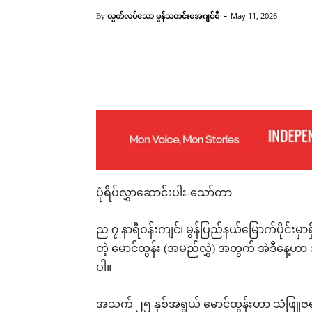
-
လွတ်လပ်သော မွန်သတင်းအေဂျင်စီ
May 11, 2026
By
Facebook
X
Pinterest
ပုံရိပ်လွှာဆောင်းပါး-သော်တာ
ည ၇ နာရီဝန်းကျင်၊ မွန်ပြည်နယ်မြောက်ပိုင်းမှ
တဲ့ မောင်ထွန်း (အမည်လွှဲ) အတွက် အဲဒီနေ့ဟာ
ပါ။
အသက် ၂၅ နှစ်အရွယ် မောင်ထွန်းဟာ သံဖြူဇရ