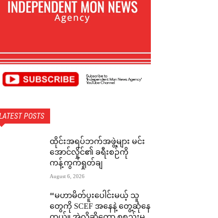
LATEST POSTS
ထိုင်းအရပ်ဘက်အဖွဲ့များ မင်း
အောင်လှိုင်၏ ခရီးစဉ်ကို
ကန့်ကွက်ရှုတ်ချ
August 6, 2026
“မဟာမိတ်ပူးပေါင်းမယ့် သူ
တွေကို SCEF အနေနဲ့ တွေ့ဆုံနေ
တယ်။ အဲ့လိုဆိုတော့ စုစည်းမှု