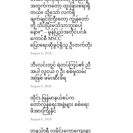
အတွက်ကတော့ ထူးခြားစရာရှိ
တယ်။ သို့သော် လက်ရှိ
ချက်ချင်းကြီးတော့ ကျွန်တော်
တို့ သိပ်ပြီးမသိသာဘူးပေါ့
နော်။” – မွန်ပြည်အတိုင်ပင်ခံ
ကောင်စီ MSCC
ပြောရေးဆိုခွင့်ရှိသူ ဦးတက်တိုး
August 6, 2026
ဘီးလင်းတွင် ရဲတပ်ကြပ်၏ ညီ
အပါ လူငယ် ၇ ဦး စစ်မှုထမ်း
အဖြစ် ဖမ်းဆီးခံရ
August 6, 2026
ထိုင်း-မြန်မာနယ်စပ်က
တော်လှန်ရေးအဖွဲ့များ စစ်ရေး
ဖိအားကြုံနိုင်
August 6, 2026
တနင်္သာရီ လမိုင်းကော့ကျေးရွာ