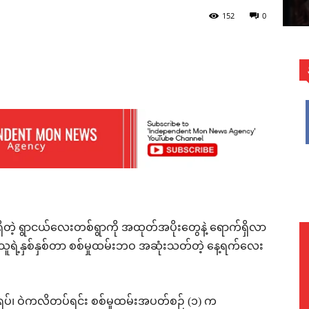
152
0
WhatsApp
ာရှိတဲ့ ရွာငယ်လေးတစ်ရွာကို အထုတ်အပိုးတွေနဲ့ ရောက်ရှိလာ
 သူရဲ့နှစ်နှစ်တာ စစ်မှုထမ်းဘဝ အဆုံးသတ်တဲ့ နေ့ရက်လေး
ပ်၊ ဝဲကလိတပ်ရင်း စစ်မှုထမ်းအပတ်စဉ် (၁) က