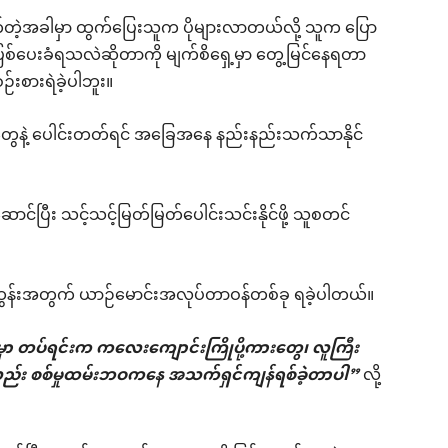
တဲ့အခါမှာ ထွက်ပြေးသူက ပိုများလာတယ်လို့ သူက ပြော
စ်ပေးခံရသလဲဆိုတာကို မျက်စိရှေ့မှာ တွေ့မြင်နေရတာ
်းစားရဲခဲ့ပါဘူး။
ေနဲ့ ပေါင်းတတ်ရင် အခြေအနေ နည်းနည်းသက်သာနိုင်
င်ပြီး သင့်သင့်မြတ်မြတ်ပေါင်းသင်းနိုင်ဖို့ သူစတင်
်ထွန်းအတွက် ယာဉ်မောင်းအလုပ်တာဝန်တစ်ခု ရခဲ့ပါတယ်။
ှာ တပ်ရင်းက ကလေးကျောင်းကြိုပို့ကားတွေ၊ လူကြီး
လည်း စစ်မှုထမ်းဘဝကနေ အသက်ရှင်ကျန်ရစ်ခဲ့တာပါ”
လို့