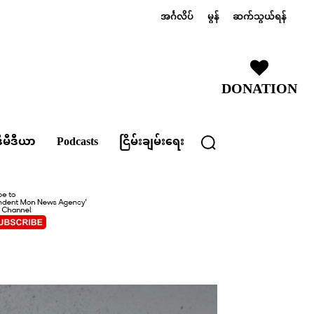
အင်္ဂလိပ်
မွန်
ဆက်သွယ်ရန်
DONATION
ီမီဒီယာ
Podcasts
ငြိမ်းချမ်းရေး