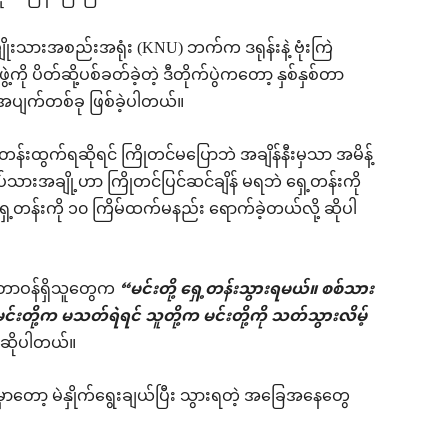
းသားအစည်းအရုံး (KNU) ဘက်က ဒရုန်းနဲ့ ဗုံးကြဲ
ွဲ့ကို ပိတ်ဆို့ပစ်ခတ်ခဲ့တဲ့ ဒီတိုက်ပွဲကတော့ နှစ်နှစ်တာ
်အပျက်တစ်ခု ဖြစ်ခဲ့ပါတယ်။
န်းထွက်ရဆိုရင် ကြိုတင်မပြောဘဲ အချိန်နီးမှသာ အမိန့်
ပ်သားအချို့ဟာ ကြိုတင်ပြင်ဆင်ချိန် မရဘဲ ရှေ့တန်းကို
 ရှေ့တန်းကို ၁၀ ကြိမ်ထက်မနည်း ရောက်ခဲ့တယ်လို့ ဆိုပါ
းတာဝန်ရှိသူတွေက
“မင်းတို့ ရှေ့တန်းသွားရမယ်။ စစ်သား
င်းတို့က မသတ်ရဲရင် သူတို့က မင်းတို့ကို သတ်သွားလိမ့်
က ဆိုပါတယ်။
ှာတော့ မဲနှိုက်ရွေးချယ်ပြီး သွားရတဲ့ အခြေအနေတွေ