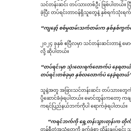
သင်တန်းဆင်း တပ်သားတစ်ဦး ဖြစ်ပါတယ်။ ပြီးခဲ
ခဲ့ပြီး တပ်ရင်းတာဝန်ရှိသူတွေနဲ့ နှစ်ရက်သုံးရက်ခန
“ကျနော့် စစ်မှုထမ်းသက်တမ်းက နှစ်နှစ်ကွက
၂၀၂၄ ခုနှစ် ဧပြီလမှာ သင်တန်းဆင်းတာနဲ့ မောင
လို့ ဆိုပါတယ်။
“တပ်ရင်းမှာ သုံးလေးရက်လောက်ပဲ နေရတယ်။ 
တပ်ရင်းတစ်ခုမှာ နှစ်လလောက်ပဲ နေခဲ့ရတယ
သူနဲ့အတူ အခြားသင်တန်းဆင်း တပ်သားတွေကို
ပို့ဆောင်ခံခဲ့ရပါတယ်။ မောင်ထွန်းကတော့ ကချ
ကရင်ပြည်နယ်ဘက်ကိုပါ ရောက်ခဲ့ရပါတယ်။
“ကရင်ဘက်ကို ရှေ့တန်းသွားတုန်းက တိုက်
တုန်ရီတဲ့အသံတွေကို ခက်ခဲစွာ ထိန်းချုပ်ရင်