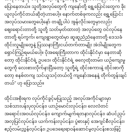
ပြောနေတယ်။ သူတို့အလုပ်တွေကို ကျနော်တို့ ရွှေ့ပြောင်းတွေက ခိုး
ယူလုပ်ကိုင်တယ်ဆိုတဲ့ဟာပေါ့။ နောက်တစ်ခုကလည်း ရွှေ့ပြောင်း
အလုပ်သမားတွေပေါ့နော် တချို့ပါပဲ အွန်လိုင်းတွေမှာလည်း
ဈေးရောင်းတာတို့ သူတို့ သတ်မှတ်ထားတဲ့ အလုပ်တွေ ဝင်လုပ်နေ
တာတို့ ရပ်ကွက်၊ ကျေးရွာတွေထဲမှာ ဆူဆူညံညံနေတာတို့ ဒေသခံ
ထိုင်းလူမျိုးတွေနဲ့ ပြဿနာကြီးငယ်တက်တာမျိုး အဲဒါမျိုးတွေက
ရှောင်ကြဉ်ရမယ်ပေါ့။ ပိုအရေးကြီးတာက ထိုင်းနိုင်ငံမှာ နေတာဆို
တော့ ထိုင်းနိုင်ငံရဲ့ ဥပဒေ၊ ထိုင်းနိုင်ငံရဲ့ ဓလေ့ထုံးတမ်း၊ ယဉ်ကျေးမှု
တွေကို လေးစားလိုက်နာပြီးတော့ သူတို့ရဲ့ ထိုင်းစကားနဲ့ ထိုင်းစာကို
တော့ စနစ်တကျ သင်ယူသင့်တယ်လို့ ကျနော်အနေနဲ့ တိုက်တွန်းချင်
တယ်” ဟု ပြောသည်။
ထိုင်းအစိုးရက လုပ်ကိုင်ခွင့်မပြုသည့် အလုပ်အကိုင်များမှာ
သစ်သားပန်းပုလုပ်ငန်း၊ ယာဉ်မောင်းလုပ်ငန်း၊ လေလံတင်
အရောင်းအဝယ်လုပ်ငန်း၊ ကျောက်မျက်ရတနာလုပ်ငန်း၊ ဆံပင်ညှပ်
အလှပြင်လုပ်ငန်း၊ ယက်ကန်းလုပ်ငန်း၊ ပွဲစားနှင့် အေဂျင်စီလုပ်ငန်း၊
ဧည့်လမ်းညွှန်လုပ်ငန်း၊ ဥပဒေရေးရာဝန်ဆောင်မှုလုပ်ငန်းစသဖြင့်