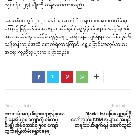
လုပ်ငန်း (၂၇) မျိုးကို ကန့်သတ်ထားသည်။
မြန်မာနိုင်ငံတွင် ၂၀၂၁ ခုနှစ် ဖေဖော်ဝါရီ ၁ ရက် စစ်အာဏာသိမ်းမှု
ကြောင့် မြန်မာနိုင်ငံသားများ ထိုင်းနိုင်ငံသို့ ပိုမိုဝင်ရောင်လာခဲ့ပြီး စစ်
အာဏာသိမ်းမှု မတိုင်မီ လူဦးရေ ၂ သန်းဝန်းကျင်ရှိရာ လက်ရှိတွင် ၆
သန်းဝန်းကျင်အထိ ရောက်ရှိလာကြောင်း ရွှေ့ပြောင်းအလုပ်သမား
အရေး ကူညီသူများက ပြောသည်။
Previous article
Next article
ထားဝယ်အထူးစီးပွားရေးဇုန်ဒေသ
Black List ဖြေလျှော့ခွင့်ရှိ
ရှိ နေအိမ် ၃၀ ကျော်ကို စစ်တပ်
သော်လည်း CDM အများစု အမည်
မီးရှို့၊ အိမ်ထောင်စု ၅၀၀ ကျော်
စာရင်းပယ်ဖျက်ရန် မဆက်သွယ်
ထွက်ပြေးတိမ်းရှောင်နေရ