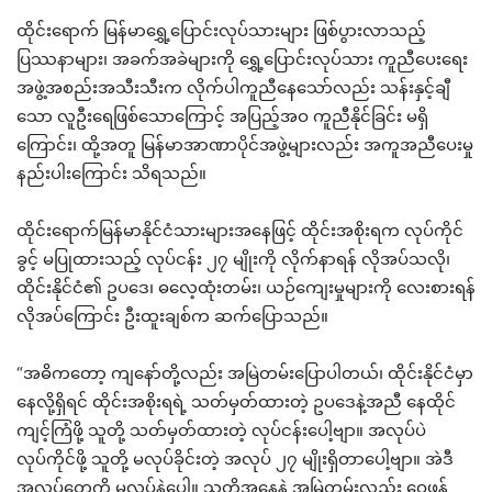
ထိုင်းရောက် မြန်မာရွှေ့ပြောင်းလုပ်သားများ ဖြစ်ပွားလာသည့်
ပြဿနာများ၊ အခက်အခဲများကို ရွှေ့ပြောင်းလုပ်သား ကူညီပေးရေး
အဖွဲ့အစည်းအသီးသီးက လိုက်ပါကူညီနေသော်လည်း သန်းနှင့်ချီ
သော လူဦးရေဖြစ်သောကြောင့် အပြည့်အဝ ကူညီနိုင်ခြင်း မရှိ
ကြောင်း၊ ထို့အတူ မြန်မာအာဏာပိုင်အဖွဲ့များလည်း အကူအညီပေးမှု
နည်းပါးကြောင်း သိရသည်။
ထိုင်းရောက်မြန်မာနိုင်ငံသားများအနေဖြင့် ထိုင်းအစိုးရက လုပ်ကိုင်
ခွင့် မပြုထားသည့် လုပ်ငန်း ၂၇ မျိုးကို လိုက်နာရန် လိုအပ်သလို၊
ထိုင်းနိုင်ငံ၏ ဥပဒေ၊ ဓလေ့ထုံးတမ်း၊ ယဉ်ကျေးမှုများကို လေးစားရန်
လိုအပ်ကြောင်း ဦးထူးချစ်က ဆက်ပြောသည်။
“အဓိကတော့ ကျနော်တို့လည်း အမြဲတမ်းပြောပါတယ်၊ ထိုင်းနိုင်ငံမှာ
နေလို့ရှိရင် ထိုင်းအစိုးရရဲ့ သတ်မှတ်ထားတဲ့ ဥပဒေနဲ့အညီ နေထိုင်
ကျင့်ကြံဖို့ သူတို့ သတ်မှတ်ထားတဲ့ လုပ်ငန်းပေါ့ဗျာ။ အလုပ်ပဲ
လုပ်ကိုင်ဖို့ သူတို့ မလုပ်ခိုင်းတဲ့ အလုပ် ၂၇ မျိုးရှိတာပေါ့ဗျာ။ အဲဒီ
အလုပ်တွေကို မလုပ်နဲ့ပေါ့။ သူတို့အနေနဲ့ အမြဲတမ်းလည်း ဝေဖန်