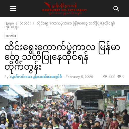
Home
သတင်း
ထိုင်းရွေးကောက်ပွဲကာလ မြန်မာတွေ သတိပြုနေထိုင်ရန်
တိုက်တွန်း
သတင်း
ထိုင်းရွေးကောက်ပွဲကာလ မြန်မာ
တွေ သတိပြုနေထိုင်ရန်
တိုက်တွန်း
222
0
By
လွတ်လပ်သော မွန်သတင်းအေဂျင်စီ
-
February 5, 2026