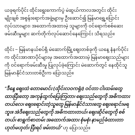
ယခုရက်ပိုင်း ထိုင်းရွေးကောက်ပွဲ မဲဆွယ်ကာလအတွင်း ထိုင်း
မျိုးချစ် အစွန်းရောက်အဖွဲ့များမှ ဦးဆောင်၍ မြန်မာရွှေ့ပြောင်း
လုပ်သားများ၊ အထောက်အထားမဲ့ သူများကို ဝင်ရောက်စစ်ဆေး
ဖမ်းဆီးမှုများ ဆက်တိုက်လုပ်ဆောင်နေကြောင်း သိရသည်။
ထိုင်း – မြန်မာနယ်စပ်ရှိ မဲဆောက်မြို့ဈေးတစ်ခုကို ယနေ့ နံနက်ပိုင်း
က ထိုင်းအာဏာပိုင်များမှ အထောက်အထားမဲ့ မြန်မာဈေးသည်များ
ကို ဝင်ရောက်ဖမ်းဆီးမှု ပြုလုပ်ခဲ့ကြောင်း မဲဆောက်တွင် နေထိုင်သူ
မြန်မာနိုင်ငံသားတစ်ဦးက ပြောသည်။
“ဒီနေ့ ဈေးထဲ တောမောင်း (ထိုင်းလဝကရုံး) ဝင်တာ ငါးထမ်းတွေ
ထားပြီးတော့ အကုန်ထွက်ပြေးကြတာ၊ ဈေးသည်တွေကို အဓိကထား
တယ်လေ၊ ဈေးရောင်းတဲ့သူတွေ မြန်မာနိုင်ငံသားတွေ ဈေးရောင်းမရ
ဘူး။ အဲဒီဈေးသည်တွေကို အဓိကထားတယ်၊ ဈေးဆိုင်တွေကို စစ်
တယ်၊ စာရွက်စာတမ်း အထောက်အထား စုံမစုံ၊ နာမည်ခံထားတာ
ဟုတ်မဟုတ်၊ ပြီးရင် ဖမ်းတယ်”
ဟု ပြောသည်။