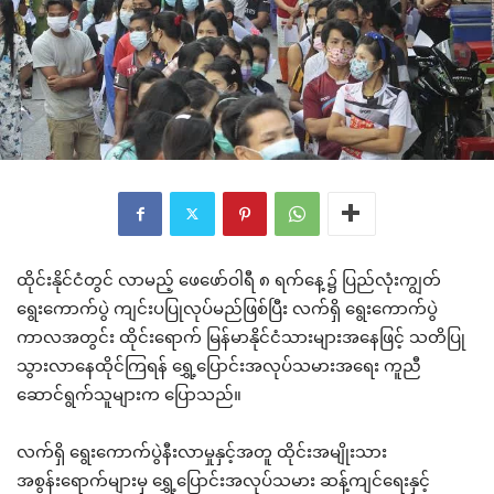
ထိုင်းနိုင်ငံတွင် လာမည့် ဖေဖော်ဝါရီ ၈ ရက်နေ့၌ ပြည်လုံးကျွတ်
ရွေးကောက်ပွဲ ကျင်းပပြုလုပ်မည်ဖြစ်ပြီး လက်ရှိ ရွေးကောက်ပွဲ
ကာလအတွင်း ထိုင်းရောက် မြန်မာနိုင်ငံသားများအနေဖြင့် သတိပြု
သွားလာနေထိုင်ကြရန် ရွှေ့ပြောင်းအလုပ်သမားအရေး ကူညီ
ဆောင်ရွက်သူများက ပြောသည်။
လက်ရှိ ရွေးကောက်ပွဲနီးလာမှုနှင့်အတူ ထိုင်းအမျိုးသား
အစွန်းရောက်များမှ ရွှေ့ပြောင်းအလုပ်သမား ဆန့်ကျင်ရေးနှင့်