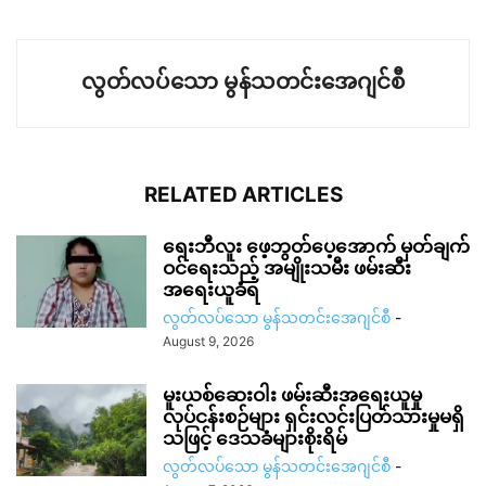
လွတ်လပ်သော မွန်သတင်းအေဂျင်စီ
RELATED ARTICLES
ရေးဘီလူး ဖေ့ဘွတ်ပေ့အောက် မှတ်ချက်
ဝင်ရေးသည့် အမျိုးသမီး ဖမ်းဆီး
အရေးယူခံရ
လွတ်လပ်သော မွန်သတင်းအေဂျင်စီ
-
August 9, 2026
မူးယစ်ဆေးဝါး ဖမ်းဆီးအရေးယူမှု
လုပ်ငန်းစဉ်များ ရှင်းလင်းပြတ်သားမှုမရှိ
သဖြင့် ဒေသခံများစိုးရိမ်
လွတ်လပ်သော မွန်သတင်းအေဂျင်စီ
-