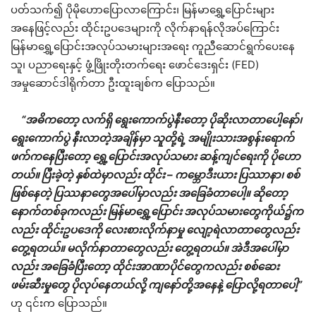
ပတ်သက်၍ ပိုမိုဟောပြောလာကြောင်း၊ မြန်မာရွှေ့ပြောင်းများ
အနေဖြင့်လည်း ထိုင်းဥပဒေများကို လိုက်နာရန်လိုအပ်ကြောင်း
မြန်မာရွှေ့ပြောင်းအလုပ်သမားများအရေး ကူညီဆောင်ရွက်ပေးနေ
သူ၊ ပညာရေးနှင့် ဖွံ့ဖြိုးတိုးတက်ရေး ဖောင်ဒေးရှင်း (FED)
အမှုဆောင်ဒါရိုက်တာ ဦးထူးချစ်က ပြောသည်။
“အဓိကတော့ လက်ရှိ ရွေးကောက်ပွဲနီးတော့ ပိုဆိုးလာတာပေါ့နော်၊
ရွေးကောက်ပွဲ နီးလာတဲ့အချိန်မှာ သူတို့ရဲ့ အမျိုးသားအစွန်းရောက်
ဖက်ကနေပြီးတော့ ရွှေ့ပြောင်းအလုပ်သမား ဆန့်ကျင်ရေးကို ပိုဟော
တယ်။ ပြီးခဲ့တဲ့ နှစ်ထဲမှာလည်း ထိုင်း – ကမ္ဘောဒီးယား ပြဿာနာ၊ စစ်
ဖြစ်နေတဲ့ ပြဿနာတွေအပေါ်မှာလည်း အခြေခံတာပေါ့။ ဆိုတော့
နောက်တစ်ခုကလည်း မြန်မာရွှေ့ပြောင်း အလုပ်သမားတွေကိုယ်၌က
လည်း ထိုင်းဥပဒေကို လေးစားလိုက်နာမှု လျော့ရဲလာတာတွေလည်း
တွေ့ရတယ်။ မလိုက်နာတာတွေလည်း တွေ့ရတယ်။ အဲဒီအပေါ်မှာ
လည်း အခြေခံပြီးတော့ ထိုင်းအာဏာပိုင်တွေကလည်း စစ်ဆေး
ဖမ်းဆီးမှုတွေ ပိုလုပ်နေတယ်လို့ ကျနော်တို့အနေနဲ့ ပြောလို့ရတာပေါ့”
ဟု ၎င်းက ပြောသည်။