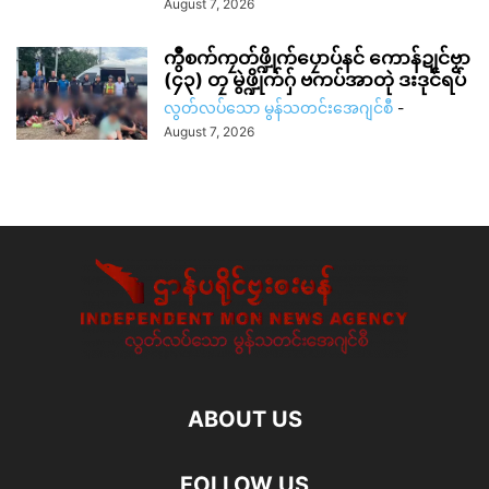
August 7, 2026
ကွဳစက်ကၠတ်ဖ္ဍိုက်ပၠောပ်နင် ကောန်ဍုင်ဗၟာ
(၄၃) တၠ မွဲဖ္ဍိုက်ဂှ် ဗကပ်အာတုဲ ဒးဒုင်ရပ်
လွတ်လပ်သော မွန်သတင်းအေဂျင်စီ
-
August 7, 2026
ABOUT US
FOLLOW US