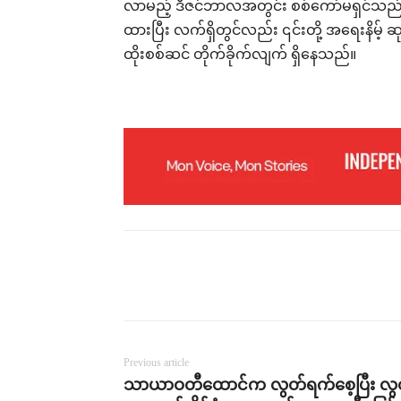
လာမည့် ဒီဇင်ဘာလအတွင်း စစ်ကော်မရှင်သည် ပ
ထားပြီး လက်ရှိတွင်လည်း ၎င်းတို့ အရေးနိမ့် ဆ
ထိုးစစ်ဆင် တိုက်ခိုက်လျက် ရှိနေသည်။
Previous article
သာယာဝတီထောင်က လွတ်ရက်စေ့ပြီး လွ