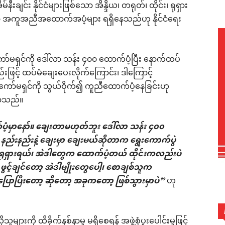
ီးချင်း နိုင်ငံများဖြစ်သော အိန္ဒိယ၊ တရုတ်၊ ထိုင်း၊ ရုရှား
သော အကူအညီအထောက်အပံ့များ ရရှိနေသည်ဟု နိုင်ငံရေး
်ကော်မရှင်ကို ဒေါ်လာ သန်း ၄၀၀ ထောက်ပံ့ပြီး နောက်ထပ်
းဖြင့် ထပ်မံချေးပေးလိုက်ကြောင်း၊ ဒါကြောင့်
်ကော်မရှင်ကို သွယ်ဝိုက်၍ ကူညီထောက်ပံ့နေခြင်းဟု
ြောသည်။
ပံ့မှာနော်။ ချေးတာမဟုတ်ဘူး ဒေါ်လာ သန်း ၄၀၀
း နည်းနည်းနဲ့ ချေးမှာ ချေးမယ်ဆိုတာက ရွေးကောက်ပွဲ
 ရုရှားရယ်၊ အဲဒါတွေက ထောက်ပံ့တယ် ထိုင်းကလည်းပဲ
့်ချင်တော့ အဲဒါမျိုးတွေပေါ့၊ စောချစ်သူက
ောပြီးတော့ ဆိုတော့ အခုကတော့ ဖြစ်သွားမှာပဲ”
ဟု
ားကို ထိခိုက်နစ်နာမှု မရှိစေရန် အဖွဲ့စုံပူးပေါင်းမှုဖြင့်