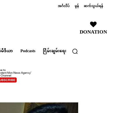
အင်္ဂလိပ်
မွန်
ဆက်သွယ်ရန်
DONATION
ီမီဒီယာ
Podcasts
ငြိမ်းချမ်းရေး