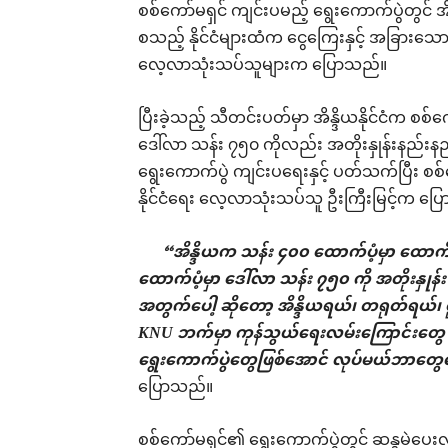
စစ်ကော်မရှင် ကျင်းပမည့် ရွေးကောက်ပွဲတွင် အိမ်န
စသည့် နိုင်ငံများထံက ငွေကြေးနှင့် အခြား
လေ့လာသုံးသပ်သူများက ပြောသည်။
ပြီးခဲ့သည့် သီတင်းပတ်မှာ အိန္ဒိယနိုင်ငံက စစ
ဒေါ်လာ သန်း ၇၅၀ ကိုလည်း အတိုးနှုန်းနည်းနည်
ရွေးကောက်ပွဲ ကျင်းပရေးနှင့် ပတ်သက်ပြီး စစ
နိုင်ငံရေး လေ့လာသုံးသပ်သူ ဦးကြီးမြင့်က ပ
“အိန္ဒိယက သန်း ၄၀၀ ထောက်ပံ့မှာ ထောက်
ထောက်ပံ့မှာ ဒေါ်လာ သန်း ၇၅၀ ကို အတိုးနှုန်
အတွက်ပေါ့ ဆိုတော့ အိန္ဒိယရယ်၊ တရုတ်ရယ်၊
KNU ဘက်မှာ ကုန်သွယ်ရေးလမ်းကြောင်းတွေ ဖွင
ရွေးကောက်ပွဲတွေဖြစ်အောင် လုပ်မယ်ဘာတွေပြ
ပြောသည်။
စစ်ကော်မရှင်၏ ရွေးကောက်ပွဲတွင် ဆန္ဒမဲပေးလိုသူမျ