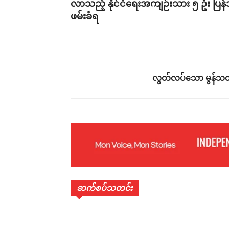
လာသည့် နိုင်ငံရေးအကျဉ်းသား ၅ ဦး ပြန
ဖမ်းခံရ
လွတ်လပ်သော မွန်သတ
ဆက်စပ်သတင်း