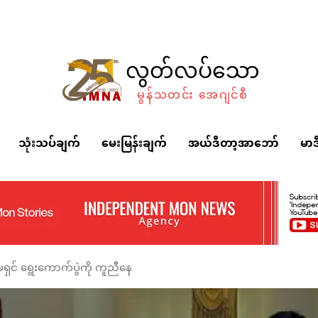
လွတ်လပ်သော
မွန်သတင်း အေဂျင်စီ
သုံးသပ်ချက်
မေးမြန်းချက်
အယ်ဒီတာ့အာဘော်
မာဒ
ာ်မရှင် ရွေးကောက်ပွဲကို ကူညီနေ