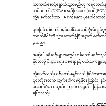
ကာကွယ်စောင့်ရှောက်သွားမည်ဟု ကရင်လက်နက်ကို
တပ်မတော် (DKBA)၊ နယ်ခြားစောင့်တပ်(BGF/K
တို့မှ စက်တင်ဘာ ၂၈ ရက်နေ့က ပူးပေါင်းထု
၎င်းပြင် စစ်ကော်မရှင်ခေါင်းဆောင် ဗိုလ်ချုပ်မ
တရုတ်နိုင်ငံကို သွားရောက်ခဲ့ပြီးနောက် စက်တင
ခဲ့သည်။
အဆိုပါ ခရီးစဉ်များအတွင်း စစ်ကော်မရှင်သည
နိုင်သလို စီးပွားရေး၊ စစ်ရေးနှင့် ပတ်သက
သို့သော်လည်း စစ်ကော်မရှင်သည် နိုင်ငံတ
၎င်းတို့အတွက် ထွက်ပေါက်မရှိနိုင်ကြောင်း
ထောက်ခံမှာ မဟုတ်ကြောင်း တရုတ် – မြန်
ပြောသည်။