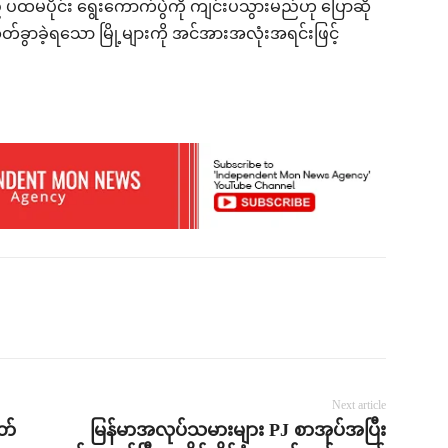
ထမပိုင်း ရွေးကောက်ပွဲကို ကျင်းပသွားမည်ဟု ပြောဆို
ုတ်ခွာခဲ့ရသော မြို့များကို အင်အားအလုံးအရင်းဖြင့်
Next article
တ်
မြန်မာအလုပ်သမားများ PJ စာအုပ်အပြီး