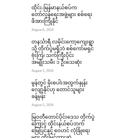
ထိုင်း-မြန်မာနယ်စပ်က
တော်လှန်ရေးအဖွဲ့များ စစ်ရေး
ဖိအားကြုံနိုင်
August 6, 2026
တနင်္သာရီ လမိုင်းကော့ကျေးရွာ
သို့ တိုက်ပွဲမရှိဘဲ စစ်ကော်မရှင်
ဗုံးကြဲ၊ သက်ကြီးပိုင်း
အမျိုးသမီး ၁ ဦးသေဆုံး
August 5, 2026
မွန်တွင် မိုးစပါးအထွက်နှုန်း
လျော့နိုင်ဟု တောင်သူများ
ခန့်မှန်း
August 5, 2026
မြဝတီတောင်ပိုင်းဒေသ တိုက်ပွဲ
ကြောင့် ထိုင်းနယ်စပ်ဘက်
မြေပြင်နှင့် ဝေဟင် လုံခြုံရေး
များ တိုးမြှင့်ထားဆဲ