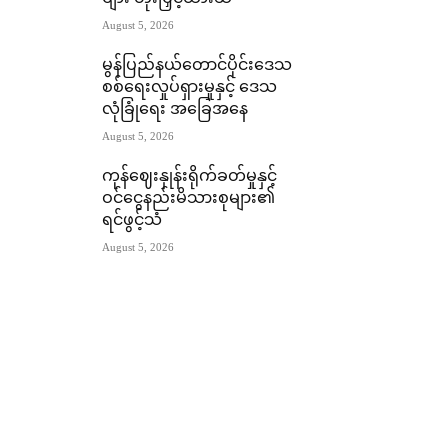
August 5, 2026
မွန်ပြည်နယ်တောင်ပိုင်းဒေသ
စစ်ရေးလှုပ်ရှားမှုနှင့် ဒေသ
လုံခြုံရေး အခြေအနေ
August 5, 2026
ကုန်ဈေးနှုန်းရိုက်ခတ်မှုနှင့်
ဝင်ငွေနည်းမိသားစုများ၏
ရင်ဖွင့်သံ
August 5, 2026