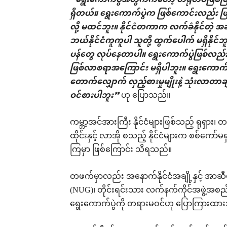
“ရွေးကောက်ပွဲအတွက်ကတော့ တရုတ်ပဲဖြစ်ဖြစ် 
ရှိတယ်။ ရွေးကောက်ပွဲက ဖြစ်ကောင်းလည်း ဖ
လို့ မထင်ဘူး။ နိုင်ငံတကာက လက်ခံနိုင်တဲ့ 
ဘယ်နိုင်ငံကူကူပါ သူတို့ ထွက်ပေါက် မရှိနိုင
ပန်တွေ လုပ်နေတာပါ။ ရွေးကောက်ပွဲဖြစ်လည်း 
ဖြစ်လာစရာအကြောင်း မရှိပါဘူး။ ရွေးကောက်ပွဲဖြ
တောက်လျှောက် လှည့်စားမှုမျိုးနဲ့ သုံးလာ
ဝင်စားပါဘူး”
ဟု ပြောသည်။
ကမ္ဘာ့အင်အားကြီး နိုင်ငံများဖြစ်သည့် ရုရှား
ထိုင်းနှင့် လာအို စသည့် နိုင်ငံများက စစ်ကော
ကြမှာ ဖြစ်ကြောင်း သိရသည်။
တဖက်မှာလည်း အနောက်နိုင်ငံအချို့နှင့် အာဆီယ
(NUG)၊ တိုင်းရင်းသား လက်နက်ကိုင်အဖွဲ့အစ
ရွေးကောက်ပွဲကို တရားမဝင်ဟု ပြောကြားထာ