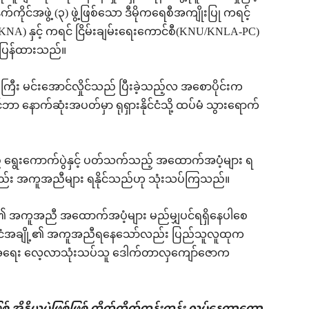
င်အဖွဲ့ (၃) ဖွဲ့ဖြစ်သော ဒီမိုကရေစီအကျိုးပြု ကရင့်
NA) နှင့် ကရင် ငြိမ်းချမ်းရေးကောင်စီ(KNU/KNLA-PC)
တ်ပြန်ထားသည်။
ှူးကြီး မင်းအောင်လှိုင်သည် ပြီးခဲ့သည့်လ အစောပိုင်းက
်ဘာ နောက်ဆုံးအပတ်မှာ ရုရှားနိုင်ငံသို့ ထပ်မံ သွားရောက်
် ရွေးကောက်ပွဲနှင့် ပတ်သက်သည့် အထောက်အပံ့များ ရ
်၍လည်း အကူအညီများ ရနိုင်သည်ဟု သုံးသပ်ကြသည်။
ကာ၏ အကူအညီ အထောက်အပံ့များ မည်မျှပင်ရရှိနေပါစေ
၊ နိုင်ငံအချို့၏ အကူအညီရနေသော်လည်း ပြည်သူလူထုက
မာအရေး လေ့လာသုံးသပ်သူ ဒေါက်တာလှကျော်ဇောက