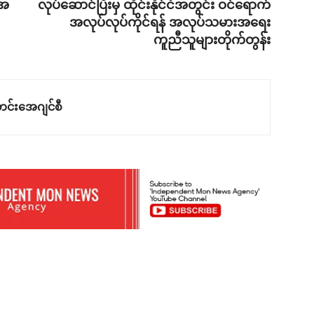
်အ
လုပ်ဆောင်ပြီးမှ ထိုင်းနိုင်ငံအတွင်း ဝင်ရောက်
အလုပ်လုပ်ကိုင်ရန် အလုပ်သမားအရေး
ကူညီသူများတိုက်တွန်း
င်းအေဂျင်စီ