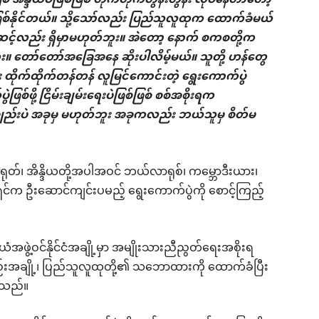
အိန္ဒိယပဲဖြစ်ဖြစ် တိုက်တိုက်တွန်းတွန်း လုပ်နေတာတော့
ြစ်နိုင်တယ်။ သို့သော်လည်း ပြည်သူလူထုက ထောက်ခံမယ်
အဆင့်လည်း ရှိမှာမဟုတ်ဘူး။ အဲတော့ နောက် စကစတို့က
်ဘူး။ တော်တော်အခြေအနေ ဆိုးပါလိမ့်မယ်။ သူတို့ ဟန်တွေ
ထိုက်ထိုက်တန်တန် လူမြင်ကောင်းတဲ့ ရွေးကောက်ပွဲ
စ်ဖို့ ငြိမ်းချမ်းရေးပဲဖြစ်ဖြစ် စစ်အစိုးရက
တာချည်းပဲ အခုမှ မဟုတ်ဘူး အခုကလည်း ဘယ်သူမှ စိတ်မ
၊ တရုတ်၊ အိန္ဒိယတို့အပါအဝင် ဘယ်လာရုစ်၊ ကမ္ဘောဒီးယား၊
်မရှင်က ဦးဆောင်ကျင်းပမည့် ရွေးကောက်ပွဲကို စောင့်ကြည့်
ံအဖွဲ့ဝင်နိုင်ငံအချို့မှာ အမျိုးသားညီညွတ်ရေးအစိုးရ
ည်းအချို့၊ ပြည်သူလူထုတို့၏ သဘောထားကို ထောက်ခံပြီး
းသည်။