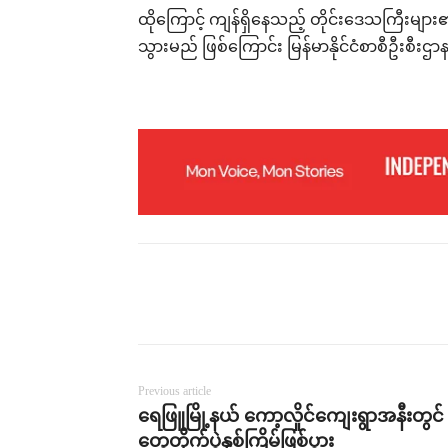
ထိုကြောင့် ကျန်ရှိနေသည့် တိုင်းဒေသကြီး
သွားမည် ဖြစ်ကြောင်း မြန်မာနိုင်ငံစာစီဦးစီး
Previous article
ရေဖြူမြို့နယ် ကော့လှိုင်ကျေးရွာအနီးတွင်
တွေ့တိုက်ပွဲနှစ်ကြိမ်ဖြစ်ပွား