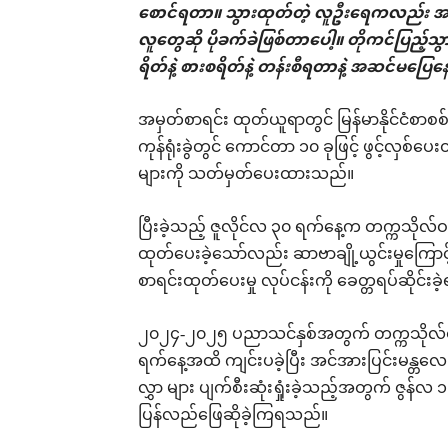
စောင်ရတာ။ သွားထုတ်တဲ့ လူဦးရေကလည်း အ
လူတွေဆို ပိုခက်ခဲဖြစ်တာပေါ့။ တိုကင်ပြည့
ရိတ်နဲ့ စားစရိတ်နဲ့ တန်းစီရတာနဲ့ အဆင်မပြေ
အမှတ်စာရင်း ထုတ်ယူရာတွင် မြန်မာနိုင်ငံစာစစ်
ကုန်ရုံးခွဲတွင် ကောင်တာ ၁၀ ခုဖြင့် ဖွင့်လှစ်
များကို သတ်မှတ်ပေးထားသည်။
ပြီးခဲ့သည့် ဇူလိုင်လ ၃၀ ရက်နေ့က တက္ကသိုလ်ဝင
ထုတ်ပေးခဲ့သော်လည်း ဆာဗာချို့ယွင်းမှုကြောင့
စာရင်းထုတ်ပေးမှု လုပ်ငန်းကို ခေတ္တရပ်ဆိုင်းခ
၂၀၂၄-၂၀၂၅ ပညာသင်နှစ်အတွက် တက္ကသိုလ်ဝင်တ
ရက်နေ့အထိ ကျင်းပခဲ့ပြီး အင်အားပြင်းမန္တလေး
လွှာ များ ပျက်စီးဆုံးရှုံးခဲ့သည့်အတွက် ဇွ
ပြန်လည်ဖြေဆိုခဲ့ကြရသည်။