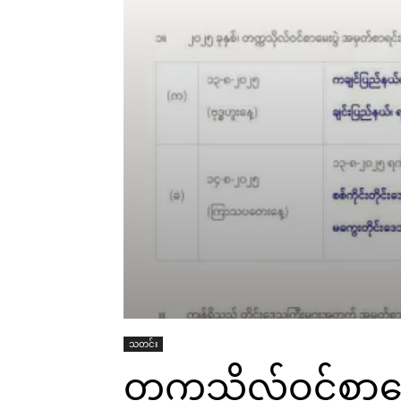
သတင်း
တက္ကသိုလ်ဝင်စာမ