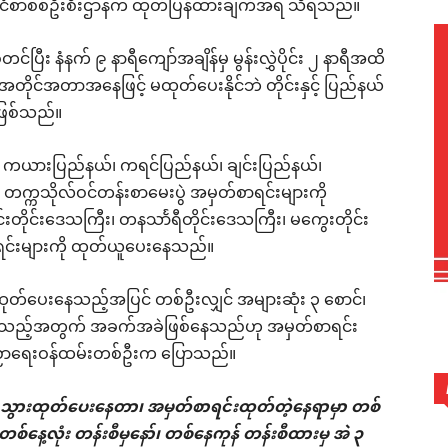
င်ငံစာစစ်ဦးစီးဌာနက ထုတ်ပြန်ထားချက်အရ သိရသည်။
ြီး နံနက် ၉ နာရီကျော်အချိန်မှ မွန်းလွှဲပိုင်း ၂ နာရီအထိ
းအတိုင်အတာအနေဖြင့် မထုတ်ပေးနိုင်ဘဲ တိုင်းနှင့် ပြည်နယ်
ဖြစ်သည်။
၊ ကယားပြည်နယ်၊ ကရင်ပြည်နယ်၊ ချင်းပြည်နယ်၊
်က တက္ကသိုလ်ဝင်တန်းစာမေးပွဲ အမှတ်စာရင်းများကို
းတိုင်းဒေသကြီး၊ တနသာႅရီတိုင်းဒေသကြီး၊ မကွေးတိုင်း
ာရင်းများကို ထုတ်ယူပေးနေသည်။
ထုတ်ပေးနေသည့်အပြင် တစ်ဦးလျှင် အများဆုံး ၃ စောင်၊
နေသည့်အတွက် အခက်အခဲဖြစ်နေသည်ဟု အမှတ်စာရင်း
ပညာရေးဝန်ထမ်းတစ်ဦးက ပြောသည်။
 သွားထုတ်ပေးနေတာ၊ အမှတ်စာရင်းထုတ်တဲ့နေရာမှာ တစ်
နေ့လုံး တန်းစီမှနော်၊ တစ်နေကုန် တန်းစီထားမှ အဲ ၃