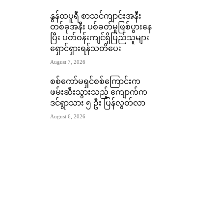
နွန်ထပူရီ စာသင်ကျာင်းအနီး
တစ်ခုအနီး ပစ်ခတ်မှုဖြစ်ပွားနေ
ပြီး ပတ်ဝန်းကျင်ရှိပြည်သူများ
ရှောင်ရှားရန်သတိပေး
August 7, 2026
စစ်ကော်မရှင်စစ်ကြောင်းက
ဖမ်းဆီးသွားသည့် ကျောက်က
ဒင်ရွာသား ၅ ဦး ပြန်လွတ်လာ
August 6, 2026