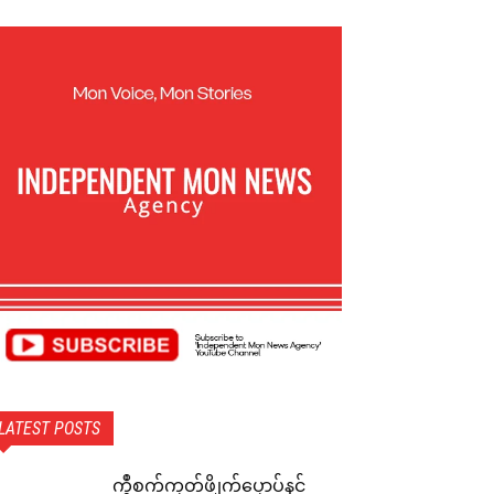
LATEST POSTS
ကွဳစက်ကၠတ်ဖ္ဍိုက်ပၠောပ်နင်