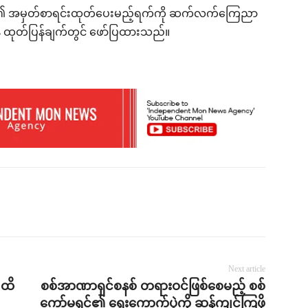
များ၏ အမှတ်စာရင်းထုတ်ပေးမည့်ရက်ကို ဆက်လက်ကြေညာ
ဌာန ထုတ်ပြန်ချက်တွင် ဖော်ပြထားသည်။
Next article
 ထိ
စစ်အာဏာရှင်စနစ် တရားဝင်ဖြစ်စေမည့် စစ်
ကော်မရှင်၏ ရွေးကောက်ပွဲကို ဆန့်ကျင်ကြဖို့