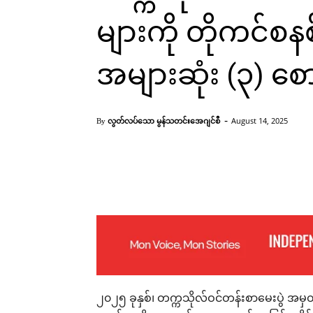
များကို တိုကင်စနစ
အများဆုံး (၃) စ
-
လွတ်လပ်သော မွန်သတင်းအေဂျင်စီ
August 14, 2025
By
Facebook
X
Pinterest
၂၀၂၅ ခုနှစ်၊ တက္ကသိုလ်ဝင်တန်းစာမေးပွဲ အမှတ်