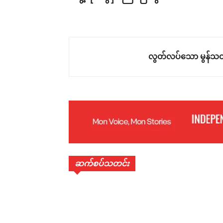
လွတ်လပ်သော မွန်သတ
ဆက်စပ်သတင်း