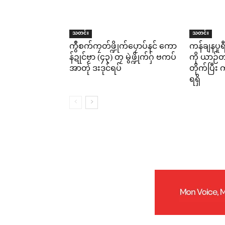
သတင်း
သတင်း
ကွဳစက်ကၠတ်ဖ္ဍိုက်ပၠောပ်နင် ကော
ကန်ချနပူ
န်ဍုင်ဗၟာ (၄၃) တၠ မွဲဖ္ဍိုက်ဂှ် ဗကပ်
ကို ယာဉ်တစ
အာတုဲ ဒးဒုင်ရပ်
တိုက်ပြီ
ရရှိ