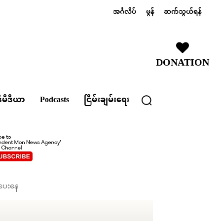
အင်္ဂလိပ်
မွန်
ဆက်သွယ်ရန်
DONATION
ီမီဒီယာ
Podcasts
ငြိမ်းချမ်းရေး
်ပေးနေ