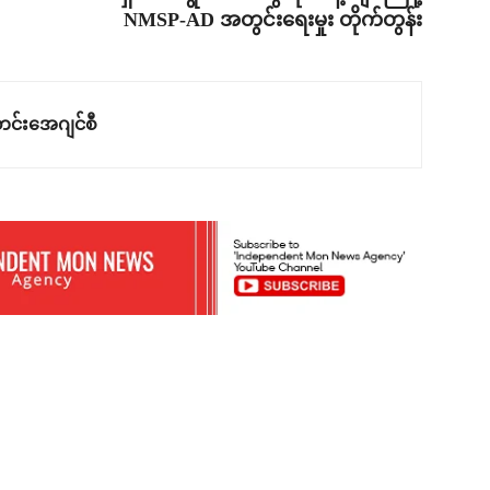
NMSP-AD အတွင်းရေးမှုး တိုက်တွန်း
င်းအေဂျင်စီ