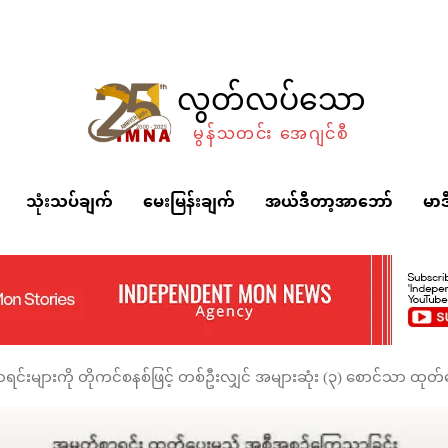
လွတ်လပ်သော
မွန်သတင်း အေဂျင်စီ
သုံးသပ်ချက်
မေးမြန်းချက်
အယ်ဒီတာ့အာဘော်
မာဒ
ရင်းများကို တိုကင်စနစ်ဖြင့် တစ်ဦးလျှင် အများဆုံး (၃) စောင်သာ ထုတ