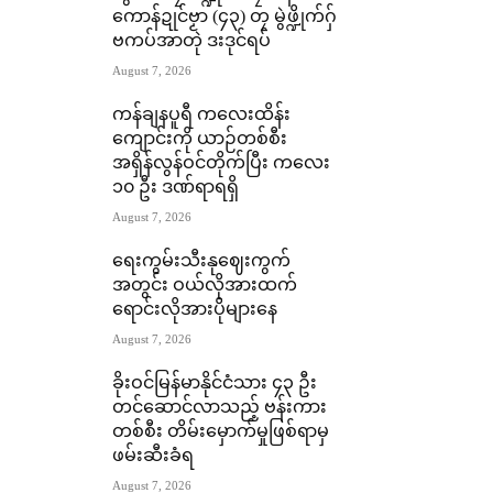
ကောန်ဍုင်ဗၟာ (၄၃) တၠ မွဲဖ္ဍိုက်ဂှ်
ဗကပ်အာတုဲ ဒးဒုင်ရပ်
August 7, 2026
ကန်ချနပူရီ ကလေးထိန်း
ကျောင်းကို ယာဉ်တစ်စီး
အရှိန်လွန်ဝင်တိုက်ပြီး ကလေး
၁၀ ဦး ဒဏ်ရာရရှိ
August 7, 2026
ရေးကွမ်းသီးနုဈေးကွက်
အတွင်း ဝယ်လိုအားထက်
ရောင်းလိုအားပိုများနေ
August 7, 2026
ခိုးဝင်မြန်မာနိုင်ငံသား ၄၃ ဦး
တင်ဆောင်လာသည့် ဗန်းကား
တစ်စီး တိမ်းမှောက်မှုဖြစ်ရာမှ
ဖမ်းဆီးခံရ
August 7, 2026