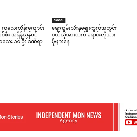
သတင်း
ရီ ကလေးထိန်းကျောင်း
ရေးကွမ်းသီးနုဈေးကွက်အတွင်း
်စီး အရှိန်လွန်ဝင်
ဝယ်လိုအားထက် ရောင်းလိုအား
း ကလေး ၁၀ ဦး ဒဏ်ရာ
ပိုများနေ