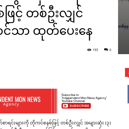
်ဖြင့် တစ်ဦးလျှင်
ောင်သာ ထုတ်ပေးနေ
193
0
WhatsApp
စာရင်းများကို တိုကင်စနစ်ဖြင့် တစ်ဦးလျှင် အများဆုံး (၃)