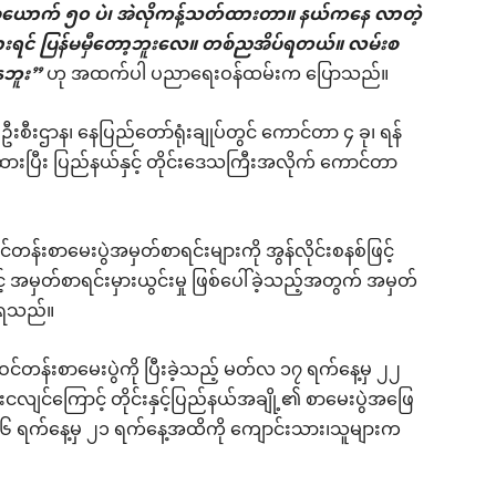
ယောက် ၅၀ ပဲ၊ အဲလိုကန့်သတ်ထားတာ။ နယ်ကနေ လာတဲ့
်သွားရင် ပြန်မမှီတော့ဘူးလေ။ တစ်ညအိပ်ရတယ်။ လမ်းစ
နေဘူး”
ဟု အထက်ပါ ပညာရေးဝန်ထမ်းက ပြောသည်။
ဦးစီးဌာန၊ နေပြည်တော်ရုံးချုပ်တွင် ကောင်တာ ၄ ခု၊ ရန်
ပေးထားပြီး ပြည်နယ်နှင့် တိုင်းဒေသကြီးအလိုက် ကောင်တာ
်တန်းစာမေးပွဲအမှတ်စာရင်းများကို အွန်လိုင်းစနစ်ဖြင့်
် အမှတ်စာရင်းမှားယွင်းမှု ဖြစ်ပေါ်ခဲ့သည့်အတွက် အမှတ်
ဲ့ရသည်။
န်းစာမေးပွဲကို ပြီးခဲ့သည့် မတ်လ ၁၇ ရက်နေ့မှ ၂၂
ငလျင်ကြောင့် တိုင်းနှင့်ပြည်နယ်အချို့၏ စာမေးပွဲအဖြေ
န်လ ၁၆ ရက်နေ့မှ ၂၁ ရက်နေ့အထိကို ကျောင်းသား၊သူများက