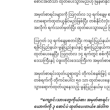
စောင်အထိသာ ထုတ်ပေးသွားမည်ဟု မြန်မာနို
အမှတ်စာရင်းများကို သြဂုတ်လ ၁၃ ရက်နေ့မှ စတင်ပ
လာရောက်ထုတ်ယူနိုင်မည်ဖြစ်ပြီး တစ်နိုင်ငံလုံ
အလိုက် ရက်သတ်မှတ်ပြီး ထုတ်ပေးသွားမည် 
သြဂုတ် ၁၃ ရက်နေ့မှစတင်ပြီး ကချင်ပြည်နယ်
ရခိုင်ပြည်နယ်၊ မွန်ပြည်နယ်နှင့် ရှမ်းပြည်နယ
ထုတ်ပေးနေပြီး သြဂုတ်လ ၁၄ ရက်တွင် စစ်ကိုင်
ဒေသကြီးနှင့် ပဲခူးတိုင်းဒေသကြီးက အမှတ်စ
အမှတ်စာရင်းထုတ်ယူရာတွင် တိုကင်စနစ်ဖြင့် 
တစ်ရက်ကို တိုကင်ပေါင်း ၅၀ သာ ထုတ်ပေး
သွားရောက်ထုတ်ယူနေသည့် မွန်ပြည်နယ်မှ 
“ကျောင်းသားတွေကိုယ်စား အမှတ်စာရင်း
ယောက်ကို ၃ စောင်ပဲ ထုတ်ပေးတယ်။ အဲဒါက တစ်