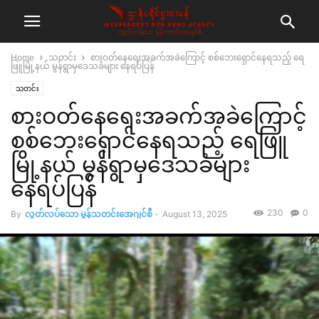
Home
သတင်း
စားဝတ်နေရေးအခက်အခဲကြောင့် စစ်ဘေးရှောင်နေရသည့် ရေ
ဖြူမြို့နယ် မွန်ရွာမှဒေသခံများ နေရပ်ပြန်
သတင်း
စားဝတ်နေရေးအခက်အခဲကြောင့်
စစ်ဘေးရှောင်နေရသည့် ရေဖြူ
မြို့နယ် မွန်ရွာမှဒေသခံများ
နေရပ်ပြန်
230
0
By
လွတ်လပ်သော မွန်သတင်းအေဂျင်စီ
-
August 13, 2025