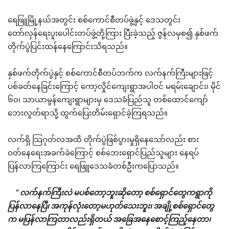
ရေဖြူမြို့နယ်အတွင်း စစ်ကောင်စီတပ်ဖွဲ့နှင့် ဒေသတွင်း
တော်လှန်ရေးပူးပေါင်းတပ်ဖွဲ့တို့ကြား ပြီးခဲ့သည့် ဇွန်လမှစ၍ နှစ်ဖက်
တိုက်ပွဲပြင်းထန်နေကြောင်းသိရသည်။
နှစ်ဖက်တိုက်ပွဲနှင့် စစ်ကောင်စီတပ်ဘက်က လက်နက်ကြီးများဖြင့်
ပစ်ခတ်နေခြင်းကြောင့် ကော့လှိုင်ကျေးရွာအပါဝင် မရမ်းချောင်း၊ မိုင်
၆၀၊ သာယာမွန်ကျေးရွာများမှ ဒေသခံပြည်သူ တစ်ထောင်ကျော်
ဘေးလွတ်ရာသို့ ထွက်ပြေးတိမ်းရှောင်ခဲ့ကြရသည်။
လက်ရှိ သြဂုတ်လအထိ တိုက်ပွဲဖြစ်ပွားမှုရှိနေသော်လည်း စား
ဝတ်နေရေးအခက်ခဲကြောင့် စစ်ဘေးရှောင်ပြည်သူများ နေရပ်
ပြန်လာကြကြောင်း ရေဖြူဒေသခံတစ်ဦးကပြောသည်။
“ လက်နက်ကြီးလဲ မပစ်တော့ဘူးဆိုတော့ စစ်ရှောင်တွေကရွာကို
ပြန်လာနေပြီ၊ အကုန်လုံးတော့မဟုတ်သေးဘူး၊ အချို့စစ်ရှောင်တွေ
က မပြန်လာကြတာလည်းရှိတယ် အခြေအနေစောင့်ကြည့်နေတာ၊