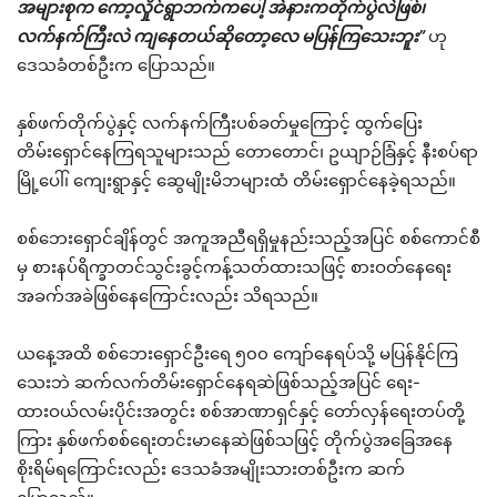
အများစုက ကော့လှိုင်ရွာဘက်က‌ပေါ့ အဲနားကတိုက်ပွဲလဲဖြစ်၊
လက်နက်ကြီးလဲ ကျနေတယ်ဆိုတော့လေ မပြန်ကြသေးဘူး”
ဟု
ဒေသခံတစ်ဦးက ပြောသည်။
နှစ်ဖက်တိုက်ပွဲနှင့် လက်နက်ကြီးပစ်ခတ်မှုကြောင့် ထွက်ပြေး
တိမ်းရှောင်နေကြရသူများသည် တောတောင်၊ ဥယျာဉ်ခြံနှင့် နီးစပ်ရာ
မြို့ပေါ်၊ ကျေးရွာနှင့် ဆွေမျိုးမိဘများထံ တိမ်းရှောင်နေခဲ့ရသည်။
စစ်ဘေးရှောင်ချိန်တွင် အကူအညီရရှိမှုနည်းသည့်အပြင် စစ်ကောင်စီ
မှ စားနပ်ရိက္ခာတင်သွင်းခွင့်ကန့်သတ်ထားသဖြင့် စားဝတ်နေရေး
အခက်အခဲဖြစ်နေကြောင်းလည်း သိရသည်။
ယနေ့အထိ စစ်ဘေးရှောင်ဦးရေ ၅၀၀ ကျော်နေရပ်သို့ မပြန်နိုင်ကြ
သေးဘဲ ဆက်လက်တိမ်းရှောင်နေရဆဲဖြစ်သည့်အပြင် ရေး-
ထားဝယ်လမ်းပိုင်းအတွင်း စစ်အာဏာရှင်နှင့် တော်လှန်ရေးတပ်တို့
ကြား နှစ်ဖက်စစ်ရေးတင်းမာနေဆဲဖြစ်သဖြင့် တိုက်ပွဲအခြေအနေ
စိုးရိမ်ရကြောင်းလည်း ဒေသခံအမျိုးသားတစ်ဦးက ဆက်