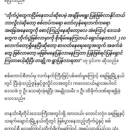
ပြောသည်။
“တိုက်ပွဲ‌တွေကငြိမ်နေတယ်ဆိုပေမဲ့ အချိန်မရွေး ပြန်ဖြစ်လာနိုင်တယ်‌
ဘာလို့လဲဆိုတော့ စစ်တပ်ကရော တော်လှန်ရေးဘက်ကရော
အခြေအနေတွေကို စောင့်ကြည့်နေဆိုတော့လေ အဲကြောင့် ဒေသခံ
တွေက တိုက်ပွဲဖြစ်လာမှာကို ‌‌စိုးရိမ်းနေကြတယ် ရှောင်နေတာလဲ ၂ လ
လောက်တော့ရှိနေပြီးဆိုတော့ စားဝတ်နေရေးတွေအတွက် အခက်ခဲ
တွေ ဖြစ်လာတော့ မဖြစ်မနေပြန်‌လာနေကြတာ ပြန်ဖြစ်ရင်ပြန်ရှောင်
ကြတာပေါ့ဆိုပြီး တချို့က ရွာပြန်လာရတာ”
ဟု ၄င်းက ဆိုသည်။
စစ်ကောင်စီတပ်မှ လက်နက်ကြီးဖြင့်ပစ်ခတ်မှုကြောင့် ရေဖြူမြို့နယ်
တွင် ပြီးခဲ့သည့်ဇွန်နှင့်ဇူလှိုင်လအတွင်း ကလေးငယ်များအပါဝင်
ဒေသခံ ၇ ဦး သေဆုံးခဲ့ရပြီး အမျိုးသမီး ၁ ဦး ထိခိုက်ဒဏ်ရာရရှိခဲ့
သေးသည်။
တနင်္သာရီတိုင်းဒေသကြီးအတွင်းရှိ ထားဝယ်၊ လောင်းလုံး၊ ရေဖြူနှင့်
သရက်ချောင်းမြို့နယ်တို့တွင် ဖြစ်ပွားနေသည့်တိုက်ပွဲနှင့် စစ်
ကောင်စီ လေကြောင်းတိုက်ခိုက်မှုကြောင့် အရပ်သားပြည်သူ သုံး