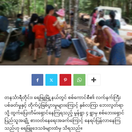
တနင်္သာရီတိုင်း၊ ရေဖြူမြို့နယ်တွင် စစ်ကောင်စီ၏ လက်နက်ကြီး
ပစ်ခတ်မှုနှင့် တိုက်ပွဲဖြစ်ပွားမှုများကြောင့် နှစ်လကြာ ဘေးလွတ်ရာ
သို့ ထွက်ပြေးတိမ်းရှောင်နေကြရသည့် မွန်ရွာ ၄ ရွာမှ စစ်ဘေးရှောင်
ပြည်သူအချို့ စားဝတ်နေရေးအခက်ကြောင့် နေရပ်ပြန်လာနေကြ
သည်ဟု ရေဖြူဒေသခံများထံမှ သိရသည်။