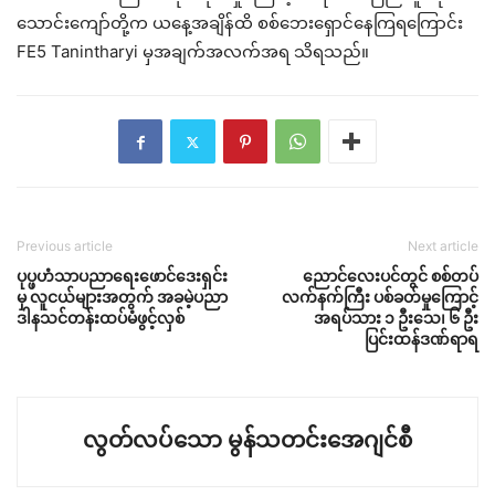
သောင်းကျော်တို့က ယနေ့အချိန်ထိ စစ်ဘေးရှောင်နေကြရကြောင်း
FE5 Tanintharyi မှအချက်အလက်အရ သိရသည်။
Previous article
Next article
ပုပ္ဖဟံသာပညာရေးဖောင်ဒေးရှင်း
ညောင်လေးပင်တွင် စစ်တပ်
မှ လူငယ်များအတွက် အခမဲ့ပညာ
လက်နက်ကြီး ပစ်ခတ်မှုကြောင့်
ဒါနသင်တန်းထပ်မံဖွင့်လှစ်
အရပ်သား ၁ ဦးသေ၊ ၆ ဦး
ပြင်းထန်ဒဏ်ရာရ
လွတ်လပ်သော မွန်သတင်းအေဂျင်စီ