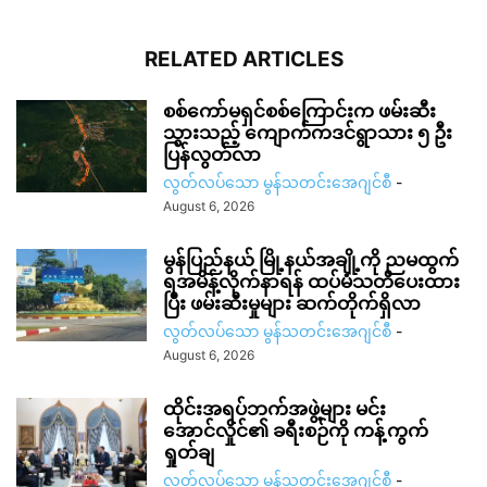
RELATED ARTICLES
စစ်ကော်မရှင်စစ်ကြောင်းက ဖမ်းဆီး
သွားသည့် ကျောက်ကဒင်ရွာသား ၅ ဦး
ပြန်လွတ်လာ
လွတ်လပ်သော မွန်သတင်းအေဂျင်စီ
-
August 6, 2026
မွန်ပြည်နယ် မြို့နယ်အချို့ကို ညမထွက်
ရအမိန့်လိုက်နာရန် ထပ်မံသတိပေးထား
ပြီး ဖမ်းဆီးမှုများ ဆက်တိုက်ရှိလာ
လွတ်လပ်သော မွန်သတင်းအေဂျင်စီ
-
August 6, 2026
ထိုင်းအရပ်ဘက်အဖွဲ့များ မင်း
အောင်လှိုင်၏ ခရီးစဉ်ကို ကန့်ကွက်
ရှုတ်ချ
လွတ်လပ်သော မွန်သတင်းအေဂျင်စီ
-