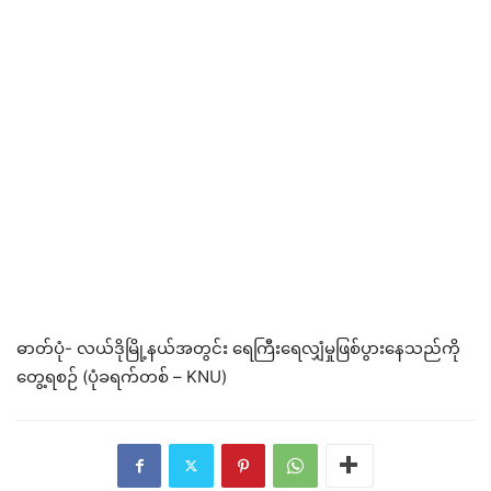
ဓာတ်ပုံ- လယ်ဒိုမြို့နယ်အတွင်း ရေကြီးရေလျှံမှုဖြစ်ပွားနေသည်ကို
တွေ့ရစဉ် (ပုံခရက်တစ် – KNU)