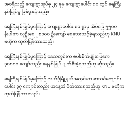
အစရှိသည့် ကျေးရွာအုပ်စု ၂၄ ခုမှ ကျေးရွာပေါင်း ၈၀ တွင် ရေကြီး
နစ်မြုပ်မှု ဖြစ်ပွားခဲ့သည်။
ရေကြီးနစ်မြုပ်မှုကြောင့် ကျေးရွာပေါင်း ၈၀ ရွာမှ အိမ်ခြေ ၅၅၀၀
နီးပါးက လူဦးရေ ၂၈၁၀၀ ဦးကျော် ရေဘေးသင့်ခဲ့ရသည်ဟု KNU
ဗဟိုက ထုတ်ပြန်ထားသည်။
ရေကြီးနစ်မြုပ်မှုကြောင့် ဒေသတွင်းက စပါးစိုက်ပျိုးမြေဧက
၃၀၀၀၀ ကျော်လည်း ရေနစ်မြုပ် ပျက်စီးခဲ့ရသည်ဟု ဆိုသည်။
ရေကြီးနစ်မြုပ်မှုကြောင့် လယ်ဒိုမြို့နယ်အတွင်းက စာသင်ကျောင်း
ပေါင်း ၃၇ ကျောင်းလည်း ယနေ့ထိ ပိတ်ထားရသည်ဟု KNU ဗဟိုက
ထုတ်ပြန်ထားသည်။