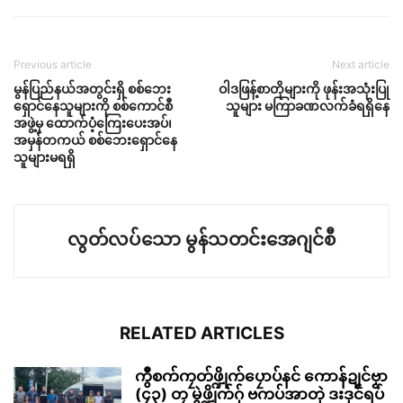
Previous article
Next article
မွန်ပြည်နယ်အတွင်းရှိ စစ်ဘေး
ဝါဒဖြန့်စာတိုများကို ဖုန်းအသုံးပြု
ရှောင်နေသူများကို စစ်ကောင်စီ
သူများ မကြာခဏလက်ခံရရှိနေ
အဖွဲ့မှ ထောက်ပံ့ကြေးပေးအပ်၊
အမှန်တကယ် စစ်ဘေးရှောင်နေ
သူများမရရှိ
လွတ်လပ်သော မွန်သတင်းအေဂျင်စီ
RELATED ARTICLES
ကွဳစက်ကၠတ်ဖ္ဍိုက်ပၠောပ်နင် ကောန်ဍုင်ဗၟာ
(၄၃) တၠ မွဲဖ္ဍိုက်ဂှ် ဗကပ်အာတုဲ ဒးဒုင်ရပ်