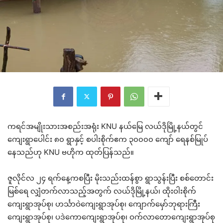
ကရင်အမျိုးသားအစည်းအရုံး KNU နယ်မြေ လယ်ဒိုမြို့နယ်တွင်
ကျေးရွာပေါင်း ၈၀ ရွာနှင့် စပါးစိုက်ဧက ၃၀၀၀၀ ကျော် ရေနစ်မြုပ်
နေသည်ဟု KNU ဗဟိုက ထုတ်ပြန်သည်။
ဇူလိုင်လ ၂၄ ရက်နေ့ကစပြီး မိုးသည်းထန်စွာ ရွာသွန်းပြီး စစ်တောင်း
မြစ်ရေ လျှံတက်လာသည့်အတွက် လယ်ဒိုမြို့နယ်၊ ထိုးဝါးစိုက်
ကျေးရွာအုပ်စု၊ ဟင်္သာဝဲကျေးရွာအုပ်စု၊ ကျောက်မှော်ဘုရားကြီး
ကျေးရွာအုပ်စု၊ ပဒဲကောကျေးရွာအုပ်စု၊ ဝက်လာတောကျေးရွာအုပ်စု