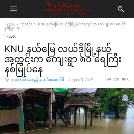
Home
သတင်း
KNU နယ်မြေ လယ်ဒိုမြို့နယ်အတွင်းက ကျေးရွာ ၈၀ ရေကြီး
နစ်မြုပ်နေ
သတင်း
KNU နယ်မြေ လယ်ဒိုမြို့နယ်
အတွင်းက ကျေးရွာ ၈၀ ရေကြီး
နစ်မြုပ်နေ
228
0
By
လွတ်လပ်သော မွန်သတင်းအေဂျင်စီ
-
August 5, 2025