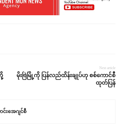
Next article
ု့
မိုးဗြဲမြို့ကို ပြန်လည်ထိန်းချုပ်ဟု စစ်ကောင်စီ
ထုတ်ပြန်
င်းအေဂျင်စီ