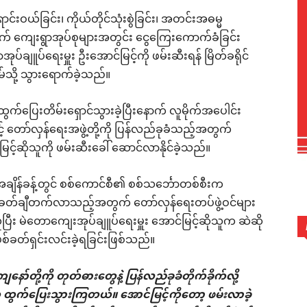
င်းဝယ်ခြင်း၊ ကိုယ်တိုင်သုံးစွဲခြင်း၊ အတင်းအဓမ္မ
တွက် ကျေးရွာအုပ်စုများအတွင်း ငွေကြေးကောက်ခံခြင်း
ုပ်ချူပ်ရေးမှူး ဦးအောင်မြင့်ကို ဖမ်းဆီးရန် မြိတ်ခရိုင်
်သို့ သွားရောက်ခဲ့သည်။
ထွက်ပြေးတိမ်းရှောင်သွားခဲ့ပြီးနောက် လူမိုက်အပေါင်း
့် တော်လှန်ရေးအဖွဲ့တို့ကို ပြန်လည်ခုခံသည့်အတွက်
င့်ဆိုသူကို ဖမ်းဆီးခေါ် ဆောင်လာနိုင်ခဲ့သည်။
အချိန်ခန့်တွင် စစ်ကောင်စီ၏ စစ်သင်္ဘောတစ်စီးက
ပစ်ခတ်ချီတက်လာသည့်အတွက် တော်လှန်ရေးတပ်ဖွဲ့ဝင်များ
ီး မဲတောကျေးအုပ်ချူပ်ရေးမှူး အောင်မြင့်ဆိုသူက ဆဲဆို
်ခတ်ရှင်းလင်းခဲ့ရခြင်းဖြစ်သည်။
နော်တို့ကို တုတ်ဓားတွေနဲ့ ပြန်လည်ခုခံတိုက်ခိုက်လို့
ွက်ပြေးသွားကြတယ်။ အောင်မြင့်ကိုတော့ ဖမ်းလာခဲ့