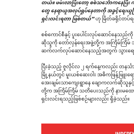
တယ်။ ဖမ်းလာပြီးတော့ စစ်သင်္ဘောကနေပြီး ကျ
တွေ နေရာယူအလုပ်ရှုပ်နေတာကို အခွင့်ရေးယူပ
ရှင်းလင်းရတာ ဖြစ်တယ်”
ဟု မြိတ်ခရိုင်တပ်
စစ်ကောင်စီနှင့် ပူးပေါင်းလုပ်ဆောင်နေသည်ကို 
ဆိုသူကို တော်လှန်ရေးအဖွဲ့တို့က အကြိမ်ကြိ
ဆက်လက်လုပ်ဆောင်နေသည့်အတွက် သွားရောက
ပြီးခဲ့သည့် ဇူလိုင်လ ၂ ရက်နေ့ကလည်း တနင်္သ
မြို့နယ်တွင် မူးယစ်ဆေးဝါး အဓိကဖြန့်ဖြူးရ
အေးချမ်းသာကျေးရွာနေ ချောကလက်ဆိုသူနှင့် ဆိပ်
တို့က အကြိမ်ကြိမ် သတိပေးသည်ကို နားမ
ရှင်းလင်းရသည့်ဖြစ်စဉ်များလည်း ရှိခဲ့သည်။