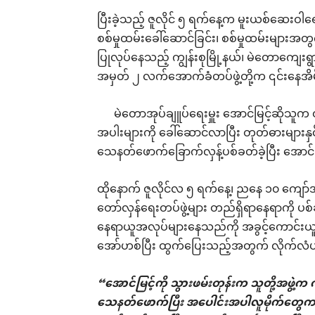
ပြီးခဲ့သည့် ဇူလိုင် ၅ ရက်နေ့က မူးယစ်ဆေးဝါရော
စစ်မှုထမ်းခေါ်ဆောင်ခြင်း၊ စစ်မှုထမ်းများအ
ပြုလုပ်နေသည့် ကျွန်းစုမြို့နယ်၊ မဲတောကျေးရွာအ
အမှတ် ၂ လက်အောက်ခံတပ်ဖွဲ့တို့က ၎င်းနေအိမ
မဲတောအုပ်ချူပ်ရေးမှူး အောင်မြင့်ဆိုသူက 
အပါးများကို ခေါ်ဆောင်လာပြီး တုတ်ဓားများနှင
သေနတ်ဖောက်ခြောက်လှန့်ပစ်ခတ်ခဲ့ပြီး အောင်မြ
ထိုနောက် ဇူလိုင်လ ၅ ရက်နေ့၊ ညနေ ၁၀ ကျော်
တော်လှန်ရေးတပ်ဖွဲ့များ တည်ရှိရာနေရာကို 
နေရာယူအလုပ်များနေသည်ကို အခွင့်ကောင်းယူပြ
အော်ဟစ်ပြီး ထွက်ပြေးသည့်အတွက် လိုက်လံပစ
“အောင်မြင့်ကို သွားဖမ်းတုန်းက သူတို့အဖွဲ့က ကျ
သေနတ်ဖောက်ပြီး အပေါင်းအပါလူမိုက်တွေက ထ