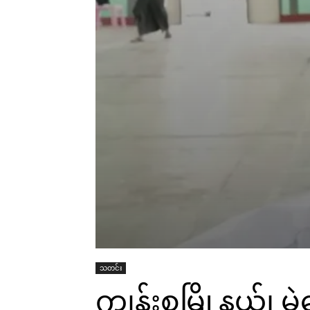
သတင်း
ကျွန်းစုမြို့နယ်၊