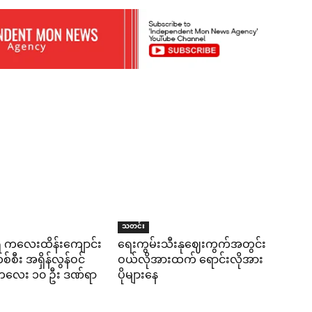
သတင်း
ရီ ကလေးထိန်းကျောင်း
ရေးကွမ်းသီးနုဈေးကွက်အတွင်း
်စီး အရှိန်လွန်ဝင်
ဝယ်လိုအားထက် ရောင်းလိုအား
း ကလေး ၁၀ ဦး ဒဏ်ရာ
ပိုများနေ