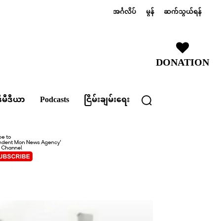
အင်္ဂလိပ်
မွန်
ဆက်သွယ်ရန်
DONATION
ီမီဒီယာ
Podcasts
ငြိမ်းချမ်းရေး