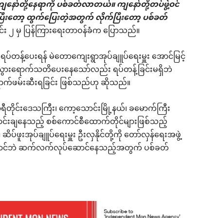
နော်တို့နေရာကို ပစ်ခတ်လာတယ်။ ကျနော်တို့တပ်ဖွဲ့ဝင်
ြီးတော့ ထွက်ပြေးတဲ့အတွက် လိုက်ပြီးတော့ ပစ်ခတ်
ရင်း ၂ မှ ပြန်ကြားရေးတာဝန်ခံက ပြောသည်။
ရပ်တန့်ပေးရန် မဲတောကျေးရွာအုပ်ချူပ်ရေးမှူး အောင်မြင့်
မ် သွားရောက်သတိပေးနေသော်လည်း ရပ်တန့်ခြင်းမရှိဘဲ
်ဖမ်းဆီးရခြင်း ဖြစ်သည်ဟု ဆိုသည်။
ာရီတိုင်းဒေသကြီး၊ ကော့သောင်းမြို့နယ်၊ ခမောက်ကြီး
ောင်းချနေသည့် စစ်ကောင်စီထောက်တိုင်များဖြစ်သည့်
ဖူးအုပ်ချူပ်ရေးမှူး ဦးလှနိုင်တို့ကို တော်လှန်ရေးအဖွဲ့
ထောင်ဘဲ ဆက်လက်လုပ်ဆောင်နေသည့်အတွက် ပစ်ခတ်