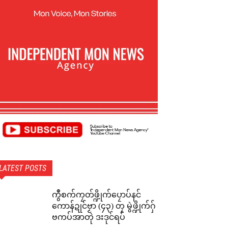
LATEST POSTS
ကွဳစက်ကၠတ်ဖ္ဍိုက်ပၠောပ်နင်
ကောန်ဍုင်ဗၟာ (၄၃) တၠ မွဲဖ္ဍိုက်ဂှ်
ဗကပ်အာတုဲ ဒးဒုင်ရပ်