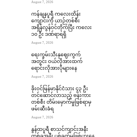
August 7, 2026
ကန်ချနပူရီ ကလေးထိန်း
ကျောင်းကို ယာဉ်တစ်စီး
အရှိန်လွန်ဝင်တိုက်ပြီး ကလေး
၁၀ ဦး ဒဏ်ရာရရှိ
August 7, 2026
ရေးကွမ်းသီးနုဈေးကွက်
အတွင်း ဝယ်လိုအားထက်
ရောင်းလိုအားပိုများနေ
August 7, 2026
ခိုးဝင်မြန်မာနိုင်ငံသား ၄၃ ဦး
တင်ဆောင်လာသည့် ဗန်းကား
တစ်စီး တိမ်းမှောက်မှုဖြစ်ရာမှ
ဖမ်းဆီးခံရ
August 7, 2026
နွန်ထပူရီ စာသင်ကျာင်းအနီး
တစ်ခုအနီး ပစ်ခတ်မှုဖြစ်ပွားနေ