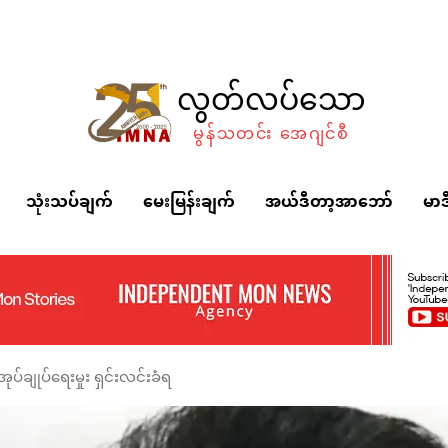
လွတ်လပ်သော
မွန်သတင်း အေဂျင်စီ
သုံးသပ်ချက်
မေးမြန်းချက်
အယ်ဒီတာ့အာဘော်
မာဒ
ုပ်ချုပ်ရေးမှုး ရှင်းလင်းခံရ