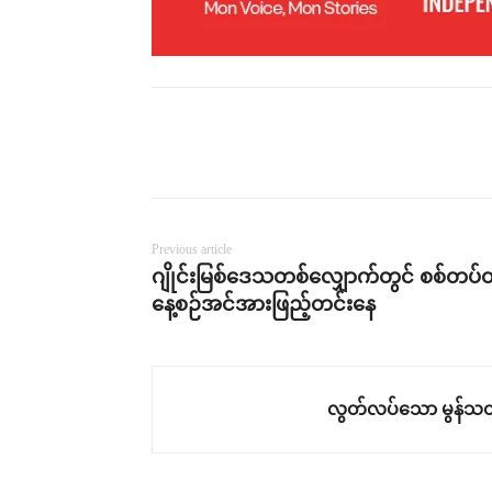
Previous article
ဂျိုင်းမြစ်ဒေသတစ်လျှောက်တွင် စစ်တပ်တိ
နေ့စဉ်အင်အားဖြည့်တင်းနေ
လွတ်လပ်သော မွန်သတ