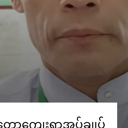
 မဲတောကျေးရွာအုပ်ချုပ်