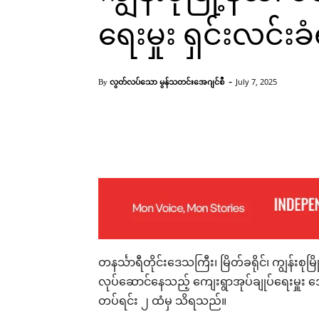
ရေးမှုး ရှင်းလင်းခ
-
လွတ်လပ်သော မွန်သတင်းအေဂျင်စီ
July 7, 2025
By
Facebook
X
Pinterest
တနင်္သာရီတိုင်းဒေသကြီး၊ မြိတ်ခရိုင်၊ ကျွန်းစု
လုပ်ဆောင်နေသည့် ကျေးရွာအုပ်ချုပ်ရေးမှူး အောင
တပ်ရင်း ၂ ထံမှ သိရသည်။