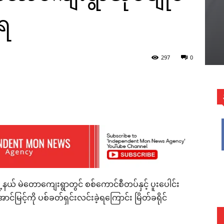
ံရ
297
0
WhatsApp
မြို့နယ် မဲတောကျေးရွာတွင် စစ်ကောင်စီတပ်နှင့် ပူးပေါင်း
်မြင့်ကို ပစ်ခတ်ရှင်းလင်းခဲ့ရကြောင်း မြိတ်ခရိုင်