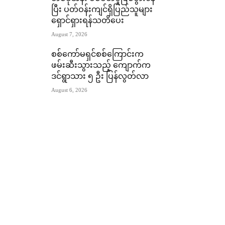
ပြီး ပတ်ဝန်းကျင်ရှိပြည်သူများ
ရှောင်ရှားရန်သတိပေး
August 7, 2026
စစ်ကော်မရှင်စစ်ကြောင်းက
ဖမ်းဆီးသွားသည့် ကျောက်က
ဒင်ရွာသား ၅ ဦး ပြန်လွတ်လာ
August 6, 2026