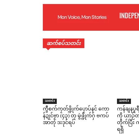
ဆက်စပ်သတင်း
သတင်း
သတင်း
ကွဳစက်ကၠတ်ဖ္ဍိုက်ပၠောပ်နင် ကော
ကန်ချနပူ
န်ဍုင်ဗၟာ (၄၃) တၠ မွဲဖ္ဍိုက်ဂှ် ဗကပ်
ကို ယာဉ်တစ
အာတုဲ ဒးဒုင်ရပ်
တိုက်ပြီ
ရရှိ