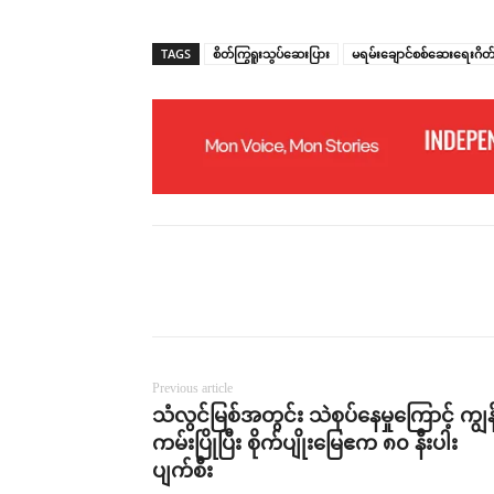
TAGS
စိတ်ကြွရူးသွပ်ဆေးပြား
မရမ်းချောင်စစ်ဆေးရေးဂိတ
Previous article
သံလွင်မြစ်အတွင်း သဲစုပ်နေမှုကြောင့် ကျွန
ကမ်းပြိုပြီး စိုက်ပျိုးမြေဧက ၈၀ နီးပါး
ပျက်စီး