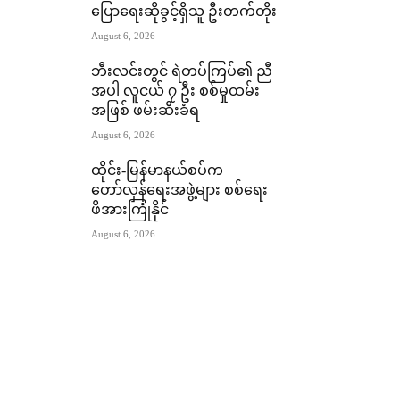
ပြောရေးဆိုခွင့်ရှိသူ ဦးတက်တိုး
August 6, 2026
ဘီးလင်းတွင် ရဲတပ်ကြပ်၏ ညီ
အပါ လူငယ် ၇ ဦး စစ်မှုထမ်း
အဖြစ် ဖမ်းဆီးခံရ
August 6, 2026
ထိုင်း-မြန်မာနယ်စပ်က
တော်လှန်ရေးအဖွဲ့များ စစ်ရေး
ဖိအားကြုံနိုင်
August 6, 2026