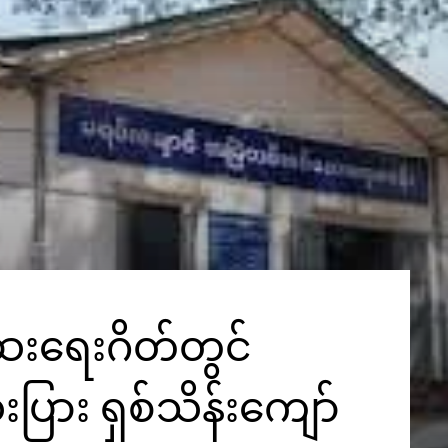
ေးရေးဂိတ်တွင်
ပြား ရှစ်သိန်းကျော်