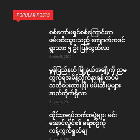
POPULAR POSTS
စစ်ကော်မရှင်စစ်ကြောင်းက
ဖမ်းဆီးသွားသည့် ကျောက်ကဒင်
ရွာသား ၅ ဦး ပြန်လွတ်လာ
August 6, 2026
မွန်ပြည်နယ် မြို့နယ်အချို့ကို ညမ
ထွက်ရအမိန့်လိုက်နာရန် ထပ်မံ
သတိပေးထားပြီး ဖမ်းဆီးမှုများ
ဆက်တိုက်ရှိလာ
August 6, 2026
ထိုင်းအရပ်ဘက်အဖွဲ့များ မင်း
အောင်လှိုင်၏ ခရီးစဉ်ကို
ကန့်ကွက်ရှုတ်ချ
August 6, 2026