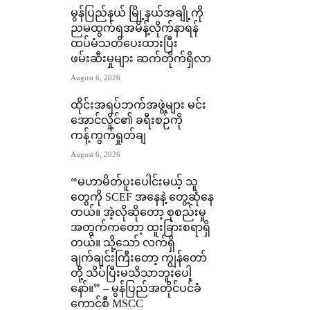
မွန်ပြည်နယ် မြို့နယ်အချို့ကို
ညမထွက်ရအမိန့်လိုက်နာရန်
ထပ်မံသတိပေးထားပြီး
ဖမ်းဆီးမှုများ ဆက်တိုက်ရှိလာ
August 6, 2026
ထိုင်းအရပ်ဘက်အဖွဲ့များ မင်း
အောင်လှိုင်၏ ခရီးစဉ်ကို
ကန့်ကွက်ရှုတ်ချ
August 6, 2026
“မဟာမိတ်ပူးပေါင်းမယ့် သူ
တွေကို SCEF အနေနဲ့ တွေ့ဆုံနေ
တယ်။ အဲ့လိုဆိုတော့ စုစည်းမှု
အတွက်ကတော့ ထူးခြားစရာရှိ
တယ်။ သို့သော် လက်ရှိ
ချက်ချင်းကြီးတော့ ကျွန်တော်
တို့ သိပ်ပြီးမသိသာဘူးပေါ့
နော်။” – မွန်ပြည်အတိုင်ပင်ခံ
ကောင်စီ MSCC