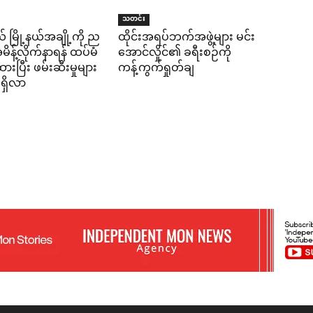
သတင်း
် မြို့နယ်အချို့ကို ည
ထိုင်းအရပ်ဘက်အဖွဲ့များ မင်း
န့်လိုက်နာရန် ထပ်မံ
အောင်လှိုင်၏ ခရီးစဉ်ကို
ပြီး ဖမ်းဆီးမှုများ
ကန့်ကွက်ရှုတ်ချ
ရှိလာ