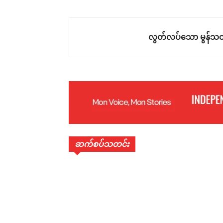
လွတ်လပ်သော မွန်သတ
ဆက်စပ်သတင်း