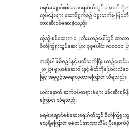
မရမ်းချောင်စစ်ဆေးရေးဂိတ်တွင် အောက်တိ
လုပ်ငန်းများ ဆောင်ရွက်စဥ် ပဲခူးဘက်မှ မြဝတ
တားဆီးစစ်ဆေးခဲ့သည်။
ထိုသို့ စစ်ဆေးရာ ၁၂ ဘီးယာဥ်ပေါ်တွင် ဆာလ
စိတ်ကြွရူးသွပ်ဆေးပြား စုစုပေါင်း ၈၁၀၀၀၀ ပ
အဆိုပါဖြစ်စဥ◌်နှင့် ပတ်သက်ပြီး ယာဥ်မောင်း အ
၂၀၂၃၊ မူးယစ်ဆေးဝါးနှင့် စိတ်ကိုပြောင်းလ
ဖြင့် အမှုဖွင့်အရေးယူထားကြောင်း သိရသည်။
ယင်းနောက် ဆက်စပ်တရားခံများ ဖမ်းဆီးရမိန
ကြောင်း သိရသည်။
မရမ်းချောင်စစ်ဆေးရေးဂိတ်တွင် စိတ်ကြွရူးသ
လေ့ရှိကြောင်း စစ်တပ်အာဏာသိမ်းပြီးနောက်ပို