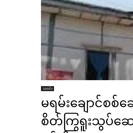
သတင်း
မရမ်းချောင်စစ်ဆ
စိတ်ကြွရူးသွပ်ဆေး