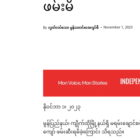
ဖမ်းမိ
-
လွတ်လပ်သော မွန်သတင်းအေဂျင်စီ
November 1, 2023
By
Facebook
X
Pinterest
နိုဝင်ဘာ ၁၊ ၂၀၂၃
မွန်ပြည်နယ်၊ ကျိုက်ထိုမြို့နယ်ရှိ မရမ်းချောင
ကျော် ဖမ်းဆီးရမိခဲ့ကြောင်း သိရသည်။