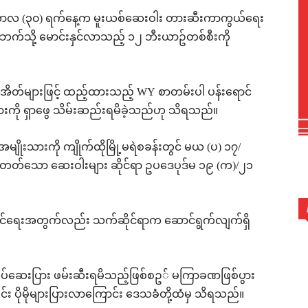
ုဘာလ (၃၀) ရက်နေ့က မူးယစ်ဆေးဝါး တားဆီးကာကွယ်ရေး
ီဘက်သို့ မောင်းနှင်လာသည့် ၁၂ ဘီးယာဥ်တစ်စီးကို
ာအိတ်များဖြင့် ထည့်ထားသည့် WY စာတမ်းပါ ပန်းရောင်
ြားကို ရှာဖွေ သိမ်းဆည်းရမိခဲ့သည်ဟု သိရသည်။
မျိုးသားကို ကျိုက်ထိုမြို့မရဲစခန်းတွင် မယ (ပ) ၁၇/
ဲစေတတ်သော ဆေးဝါးများ ဆိုင်ရာ ဥပဒေပုဒ်မ ၁၉ (က)/၂၁
ိုင်ရေးအတွက်လည်း သက်ဆိုင်ရာက ဆောင်ရွက်လျက်ရှိ
ွပ်ဆေးပြား ဖမ်းဆီးရမိသည့်ဖြစ်စဥ◌် မကြာခဏဖြစ်ပွား
င်း ပိုမိုများပြားလာကြောင်း ဒေသခံတို့ထံမှ သိရသည်။