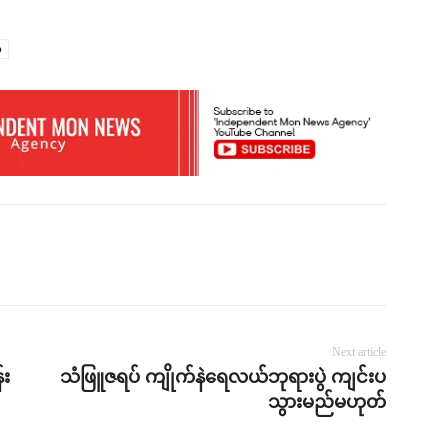
်
Next article
်း
သံဖြူဇရပ် ကျိုက်နဲရေလယ်ဘုရားပွဲ ကျင်းပ
သွားမည်မဟုတ်