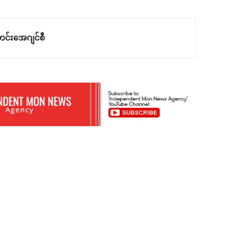
င်းအေဂျင်စီ