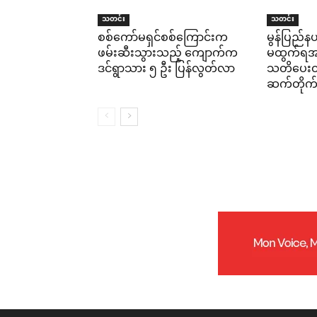
သတင်း
သတင်း
စစ်ကော်မရှင်စစ်ကြောင်းက
မွန်ပြည်နယ
ဖမ်းဆီးသွားသည့် ကျောက်က
မထွက်ရအမိ
ဒင်ရွာသား ၅ ဦး ပြန်လွတ်လာ
သတိပေးထား
ဆက်တိုက်