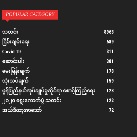
POPULAR CATEGORY
8968
သတင်း
689
ငြိမ်းချမ်းရေး
311
Covid 19
301
ဆောင်းပါး
178
မေးမြန်းချက်
159
သုံးသပ်ချက်
128
မွန်ပြည်နယ်အုပ်ချုပ်မှုဆိုင်ရာ စောင့်ကြည့်ရေး
122
၂၀၂၀ ရွေးကောက်ပွဲ သတင်း
72
အယ်ဒီတာ့အာဘော်