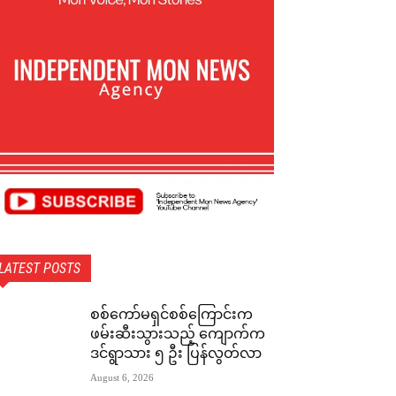
LATEST POSTS
စစ်ကော်မရှင်စစ်ကြောင်းက
ဖမ်းဆီးသွားသည့် ကျောက်က
ဒင်ရွာသား ၅ ဦး ပြန်လွတ်လာ
August 6, 2026