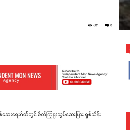
601
0
WhatsApp
်စစ်ဆေးရေးဂိတ်တွင် စိတ်ကြွရူးသွပ်ဆေးပြား ရှစ်သိန်း