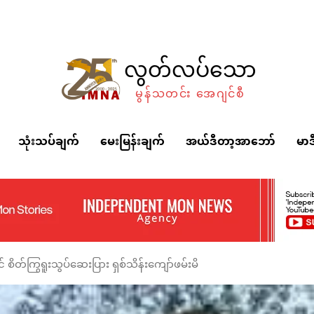
လွတ်လပ်သော
မွန်သတင်း အေဂျင်စီ
သုံးသပ်ချက်
မေးမြန်းချက်
အယ်ဒီတာ့အာဘော်
မာဒ
စိတ်ကြွရူးသွပ်ဆေးပြား ရှစ်သိန်းကျော်ဖမ်းမိ