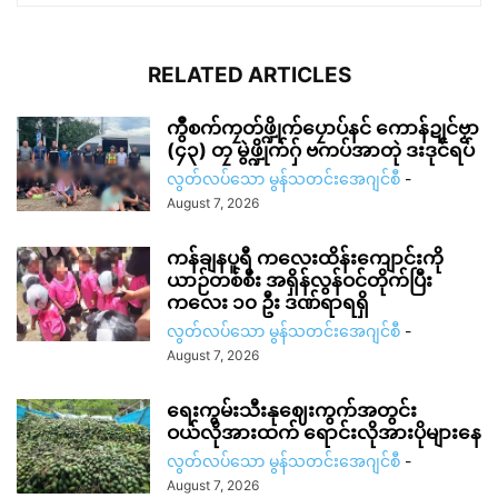
RELATED ARTICLES
ကွဳစက်ကၠတ်ဖ္ဍိုက်ပၠောပ်နင် ကောန်ဍုင်ဗၟာ
(၄၃) တၠ မွဲဖ္ဍိုက်ဂှ် ဗကပ်အာတုဲ ဒးဒုင်ရပ်
လွတ်လပ်သော မွန်သတင်းအေဂျင်စီ
-
August 7, 2026
ကန်ချနပူရီ ကလေးထိန်းကျောင်းကို
ယာဉ်တစ်စီး အရှိန်လွန်ဝင်တိုက်ပြီး
ကလေး ၁၀ ဦး ဒဏ်ရာရရှိ
လွတ်လပ်သော မွန်သတင်းအေဂျင်စီ
-
August 7, 2026
ရေးကွမ်းသီးနုဈေးကွက်အတွင်း
ဝယ်လိုအားထက် ရောင်းလိုအားပိုများနေ
လွတ်လပ်သော မွန်သတင်းအေဂျင်စီ
-
August 7, 2026