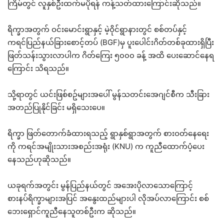
ကြိမ်တွင် လူနှစ်ဦးထက်မပိုရန် ကန့်သတ်ထားကြောင်းဆိုသည်။
ရိက္ခာအတွက် ဝင်းမောင်းရွာနှင့် မဲ့ဝိုင်ရွာနားတွင် စစ်တပ်နှင့်
ကရင်ပြည်နယ်ခြားစောင့်တပ် (BGF)မှ ပူးပေါင်းဂိတ်တစ်ခုထားရှိပြီး
ဖြတ်သန်းသွားလာပါက ဂိတ်ကြေး ၅၀၀၀ ခန့် အထိ ပေးဆောင်နေရ
ကြောင်း သိရသည်။
သို့ရာတွင် ယင်းဖြစ်စဥ်များအပေါ် မွန်သတင်းအေဂျင်စီက သီးခြား
အတည်ပြုနိုင်ခြင်း မရှိသေးပေ။
ရိက္ခာ ဖြတ်တောက်ခံထားရသည့် ရွာနှစ်ရွာအတွက် စားဝတ်နေရေး
ကို ကရင်အမျိုးသားအစည်းအရုံး (KNU) က ကူညီထောက်ပံ့ပေး
နေသည်ဟုဆိုသည်။
ယခုရက်အတွင်း မွန်ပြည်နယ်တွင် အအေးပိုလာသောကြောင့်
စားနပ်ရိက္ခာများအပြင် အနွေးထည်များပါ လိုအပ်လာကြောင်း စစ်
ဘေးရှောင်ကူညီနေသူတစ်ဦးက ဆိုသည်။