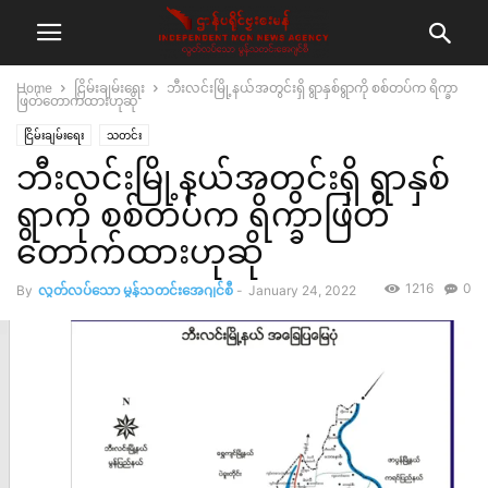
Home
ငြိမ်းချမ်းရေး
ဘီးလင်းမြို့နယ်အတွင်းရှိ ရွာနှစ်ရွာကို စစ်တပ်က ရိက္ခာ
ဖြတ်တောက်ထားဟုဆို
ငြိမ်းချမ်းရေး
သတင်း
ဘီးလင်းမြို့နယ်အတွင်းရှိ ရွာနှစ်
ရွာကို စစ်တပ်က ရိက္ခာဖြတ်
တောက်ထားဟုဆို
1216
0
By
လွတ်လပ်သော မွန်သတင်းအေဂျင်စီ
-
January 24, 2022