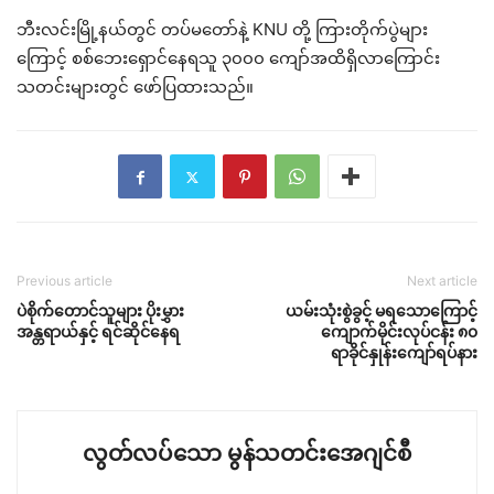
ဘီးလင်းမြို့နယ်တွင် တပ်မတော်နဲ့ KNU တို့ ကြားတိုက်ပွဲများ
ကြောင့် စစ်ဘေးရှောင်နေရသူ ၃၀၀၀ ကျော်အထိရှိလာကြောင်း
သတင်းများတွင် ဖော်ပြထားသည်။
Previous article
Next article
ပဲစိုက်တောင်သူများ ပိုးမွှား
ယမ်းသုံးစွဲခွင့် မရသောကြောင့်
အန္တရာယ်နှင့် ရင်ဆိုင်နေရ
ကျောက်မိုင်းလုပ်ငန်း ၈၀
ရာခိုင်နှုန်းကျော်ရပ်နား
လွတ်လပ်သော မွန်သတင်းအေဂျင်စီ