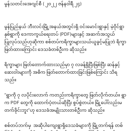
မွန်သတင်းအေဂျင်စီ ( ၂၀၂၂ ဇန်နဝါရီ ၂၄)
မွန်ပြည်နယ် ဘီးလင်းမြို့အနယ်အတွင်းရှိ ဝင်းမောင်းရွာနှင့် မဲ့ဝိုင်ရွာ
နှစ်ရွာကို ဒေကာကွယ်ရေးတပ် (PDF)များနှင့် အဆက်အသွယ်
ပြုလုပ်သည်ဟုဆိုကာ စစ်တပ်ကရိက္ခာများသယ်ယူခွင့်မပြုဘဲ ရိက္ခာ
ဖြတ်ထားကြောင်း ဒေသခံတစ်ဦးက ဆိုသည်။
ရိက္ခာများ ဖြတ်တောက်ထားသည်မှာ ၇ လခန့်ရှိပြီးဖြစ်ပြီး ဆန်နှင့်
ဆေးဝါးများကို အဓိက ဖြတ်တောက်ထားခြင်းဖြစ်ကြောင်း သိရ
သည်။
“ရွာကို ၇ လပိုင်းလောက် ကတည်းကရိက္ခာတွေ ဖြတ်လိုက်တယ်။ ရွာ
က PDF တွေကို ထောက်ပံ့တယ်ဆိုပြီး စွပ်စွဲတယ်။ မြို့ပေါ်လည်းမ
တက်ခိုင်းဘူး”ဟု ဒေသခံအမျိုးသားတစ်ဦးက ဆိုသည်။
စစ်တပ်ဘက်မှ အဆိုပါကျေးရွာရှိဒေသခံများကို မြို့တက်ရန် တစ်