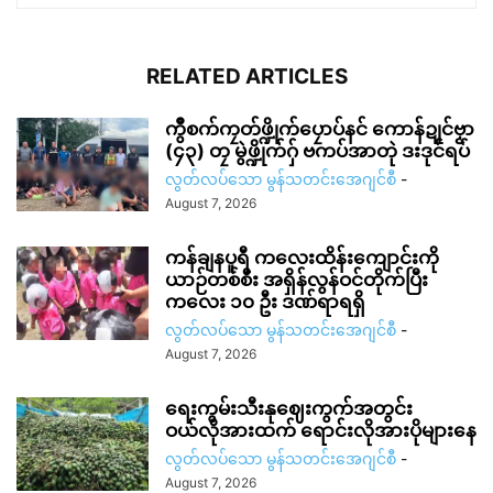
RELATED ARTICLES
ကွဳစက်ကၠတ်ဖ္ဍိုက်ပၠောပ်နင် ကောန်ဍုင်ဗၟာ
(၄၃) တၠ မွဲဖ္ဍိုက်ဂှ် ဗကပ်အာတုဲ ဒးဒုင်ရပ်
လွတ်လပ်သော မွန်သတင်းအေဂျင်စီ
-
August 7, 2026
ကန်ချနပူရီ ကလေးထိန်းကျောင်းကို
ယာဉ်တစ်စီး အရှိန်လွန်ဝင်တိုက်ပြီး
ကလေး ၁၀ ဦး ဒဏ်ရာရရှိ
လွတ်လပ်သော မွန်သတင်းအေဂျင်စီ
-
August 7, 2026
ရေးကွမ်းသီးနုဈေးကွက်အတွင်း
ဝယ်လိုအားထက် ရောင်းလိုအားပိုများနေ
လွတ်လပ်သော မွန်သတင်းအေဂျင်စီ
-
August 7, 2026