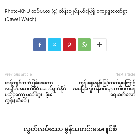
Photo-KNU တပ်မဟာ (၄) ထိန်းချုပ်နယ်မြေရှိ ကျေးဇူးတော်ရွာ
(Dawei Watch)
Previous article
Next article
ဆန့်ကျင်ဘက်ဖြစ်နေတော့
ကုန်ဈေးနှုန်းမြင့်တက်မှုကြောင့်
အချိတ်အဆက်မိမိ ဆောင်ရွက်နိုင်
အခြေခံလူတန်းစားများ စားဝတ်နေ
မယ့်ပုံတော့ မပေါ်ဘူး- ဦးရဲ
ရေးခက်ခဲလာ
ထွန်း(သီပေါ)
လွတ်လပ်သော မွန်သတင်းအေဂျင်စီ