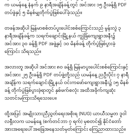
က ယမန်နေ့ နံနက် ၉ နာရီအချိန်ခန့်တွင် အင်အား ၁၅ ဦးခန့်ရှိ PDF
တပ်ဖွဲနှင့် ၅ မိနစ်မျှတိုက်ပွဲဖြစ်ပေါ်ခဲ့သည်။
တဖန်အဆိုပါ မြန်မာစစ်တပ်ပူးပေါင်းစစ်ကြောင်းသည် မွန်းလွဲ ၃
နာရီအချိန်ခန့်က သရက်ချောင်းမြို့နယ် ကျွဲခြံကျေးရွာအနီး၌
အင်အား ၃၀ ခန့်ရှိ PDF အဖွဲ့နှင့် ၁၀ မိနစ်ခန့် တိုက်ပွဲဖြစ်ပွားခဲ့
ကြောင်း သိရသည်။
အလားတူ အဆိုပါ အင်အား ၈၀ ခန့်ရှိ မြန်မာပူးပေါင်းစစ်ကြောင်းနှင့်
အင်အား ၂၅ ဦးခန့်ရှိ PDF တပ်ဖွဲ့တို့သည် ယမန်နေ့ ညဦးပိုင်း ၇ နာရီ
အချိန်က သရက်ချောင်းမြို့နယ် ဝင်းကဖော်ကျေးရွာအနီး၌ ၁၅ မိနစ်
ခန့် တိုက်ပွဲဖြစ်ပွားခဲ့ရာတွင် နှစ်ဖက်စလုံး အထိအခိုက်ကျဆုံး
သတင်းမကြားသိရသေးပေ။
ထို့အပြင် အမျိုးသားညီညွတ်ရေးအစိုးရ (NUG) ယာယီသမ္မတ ဒူဝါ
လရှီးလက ယမန်နေ့ (စက်တင်ဘာ ၇ ရက်) မှစတင်၍ နိုင်ငံတော်
အားအရေးပေါ် အခြေအနေသတ်မှတ်ကြောင်း ကြေညာထားသည်။