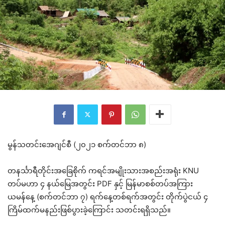
မွန်သတင်းအေဂျင်စီ (၂၀၂၁ စက်တင်ဘာ ၈)
တနင်္သာရီတိုင်းအခြေစိုက် ကရင်အမျိုးသားအစည်းအရုံး KNU
တပ်မဟာ ၄ နယ်မြေအတွင်း PDF နှင့် မြန်မာစစ်တပ်အကြား
ယမန်နေ့ (စက်တင်ဘာ ၇) ရက်နေ့တစ်ရက်အတွင်း တိုက်ပွဲငယ် ၄
ကြိမ်ထက်မနည်းဖြစ်ပွားခဲ့ကြောင်း သတင်းရရှိသည်။