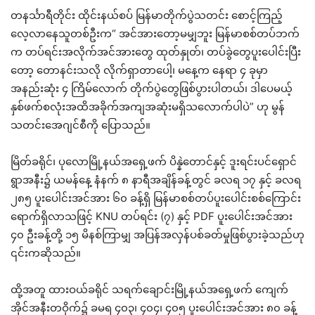
တနင်္သာရီတိုင်း ထိုင်းနယ်စပ် မြန်မာတိုက်ပွဲသတင်း စောင့်ကြည့်
လေ့လာနေသူတစ်ဦးက“ အင်အားတော့မမျှဘူး မြန်မာစစ်တပ်ဘက်
က တပ်ရင်းအလိုက်အင်အားတွေ ထုတ်နှုတ်၊ တပ်ခွဲတွေပူးပေါင်းပြီး
တော့ တောနင်းသလို လိုက်ရှာတာပေါ့၊ မနေ့က နေရာ ၄ ခုမှာ
အနည်းဆုံး ၄ ကြိမ်လောက် တိုက်ပွဲတွေဖြစ်ပွားပါတယ်၊ ဒါပေမယ့်
နှစ်ဖက်စလုံးအထိအခိုက်အကျအဆုံးမရှိသလောက်ပါပဲ” ဟု မွန်
သတင်းအေဂျင်စီကို ပြောသည်။
မြိတ်ခရိုင်၊ ပုလောမြို့နယ်အရှေ့ဖက် ပိန္နဲတောင်နှင့် ဒူးရင်းပင်ရှောင်
ရွာအနီး၌ ယမန်နေ့ နံနက် ၈ နာရီအချိန်ခန့်တွင် ခလရ ၁၇ နှင့် ခလရ
၂၈၅ ပူးပေါင်းအင်အား ၆၀ ခန့်ရှိ မြန်မာစစ်တပ်ပူးပေါင်းစစ်ကြောင်း
ရောက်ရှိလာသဖြင့် KNU တပ်ရင်း (၇) နှင့် PDF ပူးပေါင်းအင်အား
၄၀ ဦးခန့်တို့ ၁၅ မိနစ်ကြာမျှ အပြန်အလှန်ပစ်ခတ်မှုဖြစ်ပွားခဲ့သည်ဟု
၎င်းကဆိုသည်။
ထို့အတူ ထားဝယ်ခရိုင် သရက်ချောင်းမြို့နယ်အရှေ့ဖက် ကျေက်
အိုင်အနီးတဝိုက်၌ ခမရ ၄၀၃၊ ၄၀၄၊ ၄၀၅ ပူးပေါင်းအင်အား ၈၀ ခန့်