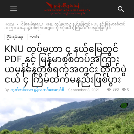
Home
ငြိမ်းချမ်းရေး
KNU တပ်မဟာ ၄ နယ်မြေတွင် PDF နှင့် မြန်မာစစ်တပ်
အကြား ယမန်နေ့တစ်ရက်အတွင်း တိုက်ပွဲငယ် ၄ ကြိမ်ထက်မနည်းဖြစ်ပွား
ငြိမ်းချမ်းရေး
သတင်း
KNU တပ်မဟာ ၄ နယ်မြေတွင်
PDF နှင့် မြန်မာစစ်တပ်အကြား
ယမန်နေ့တစ်ရက်အတွင်း တိုက်ပွဲ
ငယ် ၄ ကြိမ်ထက်မနည်းဖြစ်ပွား
890
0
By
လွတ်လပ်သော မွန်သတင်းအေဂျင်စီ
-
September 8, 2021